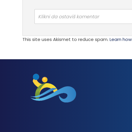
Klikni da ostaviš komentar
This site uses Akismet to reduce spam.
Learn how