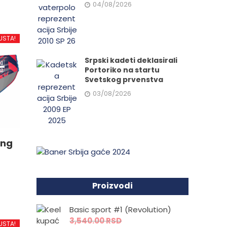
04/08/2026
USTA!
Srpski kadeti deklasirali
Portoriko na startu
Svetskog prvenstva
03/08/2026
ing
Proizvodi
Basic sport #1 (Revolution)
d
3,540.00
RSD
USTA!