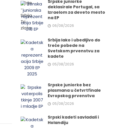
Srpske juniorke
deklasirale Portugal, sa
Izraelom za deveto mesto
na EP
06/08/2026
Srbija lako i ubedljivo do
treće pobede na
Svetskom prvenstvu za
kadete
05/08/2026
Srpske juniorke bez
plasmana u četvrtfinale
Evropskog prvenstva
05/08/2026
Srpski kadeti savladali i
Holandiju