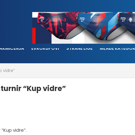
AKMIČENJA
EVROKUPOVI
STRANE LIGE
MLAĐE KATEGOR
p vidre”
turnir “Kup vidre”
 “Kup vidre”.