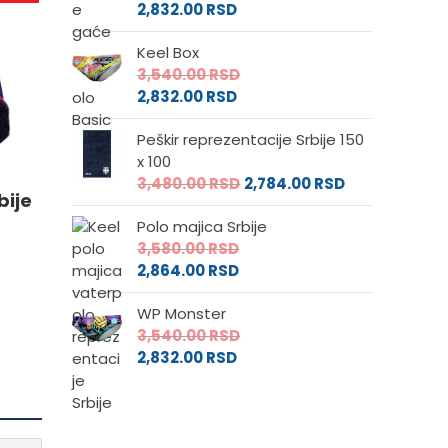
2,832.00
RSD
.
Keel Box
3,540.00
RSD
2,832.00
RSD
Peškir reprezentacije Srbije 150
e
x 100
3,480.00
RSD
2,784.00
RSD
bije
da.
Polo majica Srbije
3,580.00
RSD
2,864.00
RSD
WP Monster
3,540.00
RSD
2,832.00
RSD