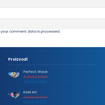
 your comment data is processed.
Proizvodi
Perfect Wave
3,540.00
RSD
2,832.00
RSD
Keel Art
3,540.00
RSD
2,832.00
RSD