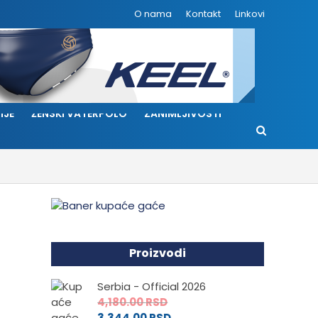
O nama
Kontakt
Linkovi
IJE
ŽENSKI VATERPOLO
ZANIMLJIVOSTI
Proizvodi
Serbia - Official 2026
4,180.00
RSD
3,344.00
RSD