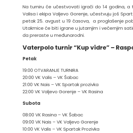
Na turniru će učestvovati igrači do 14 godina, a
Valisa i ekipa Valjevo Gorenje, učestvuju još Spar
petak 25. avgust u 19 časova, a proglašenje pob
Utakmice će biti igrane u jutarnjim i večernjim s
da preraste u međunarodni.
Vaterpolo turnir “Kup vidre” – Rasp
Petak
19:00 OTVARANJE TURNIRA
20:00 VK Valis – VK Šabac
21:00 VK Nais – VK Spartak prozivka
22:00 VK Valjevo Gorenje – VK Rasina
Subota
08:00 VK Rasina – VK Šabac
09:00 VK Nais – VK Valjevo Gorenje
10:00 VK Valis – VK Spartak Prozivka