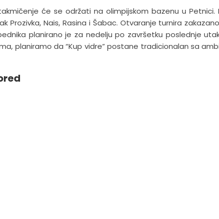
 takmičenje će se održati na olimpijskom bazenu u Petnici.
tak Prozivka, Nais, Rasina i Šabac. Otvaranje turnira zakazano
ednika planirano je za nedelju po završetku poslednje uta
atima, planiramo da “Kup vidre” postane tradicionalan sa amb
ored