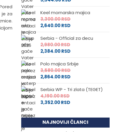
 Pored
Keel mornarska majica
 je za
3,300.00
RSD
kmice.
2,640.00
RSD
icijom
Serbia - Official za decu
2,980.00
RSD
2,384.00
RSD
Polo majica Srbije
3,580.00
RSD
2,864.00
RSD
Serbia WP - Tri zlata (TEGET)
4,190.00
RSD
3,352.00
RSD
NAJNOVIJI ČLANCI