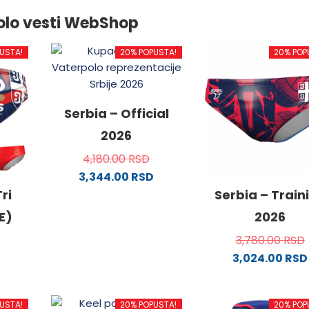
olo vesti WebShop
USTA!
20% POPUSTA!
20% POP
Serbia – Official
2026
4,180.00
RSD
3,344.00
RSD
Ovaj
ri
Serbia – Train
proizvod
E)
2026
ima
3,780.00
RSD
više
3,024.00
RSD
varijanti.
Ovaj
Opcije
od
proizvo
mogu
USTA!
20% POPUSTA!
20% POP
ima