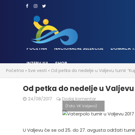
POČETNA
NACIONALNE SELEKCIJE
DOMAĆA T
INTERVJUI
SHOP
Početna
»
Sve vesti
»
Od petka do nedelje u Valjevu turnir “Ku
Od petka do nedelje u Valjevu 
24/08/2017
Dodaj komentar
(Foto: VK Valjevo)
U Valjevu će se od 25. do 27. avgusta održati turnir