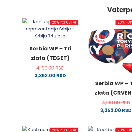
Vaterp
20% POPUSTA!
20% POP
Serbia WP – Tri
zlata (TEGET)
4,190.00
RSD
3,352.00
RSD
Ovaj
Serbia WP – T
proizvod
zlata (CRVEN
ima
4,190.00
RSD
više
3,352.00
RSD
varijanti.
Ovaj
Opcije
proizv
mogu
20% POPUSTA!
20% POP
ima