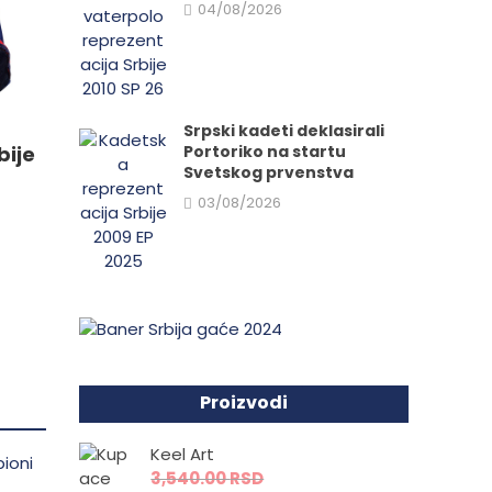
04/08/2026
da.
Srpski kadeti deklasirali
Portoriko na startu
bije
Svetskog prvenstva
03/08/2026
Proizvodi
Keel Art
3,540.00
RSD