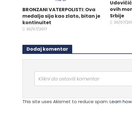
izabrane
Udovičić:
stranici
na
ovih mom
BRONZANI VATERPOLISTI: Ova
proizvo
stranici
Srbije
medalja sija kao zlato, bitan je
proizvoda.
kontinuitet
30/07/20
30/07/2017
Dodaj komentar
Klikni da ostaviš komentar
This site uses Akismet to reduce spam.
Learn how