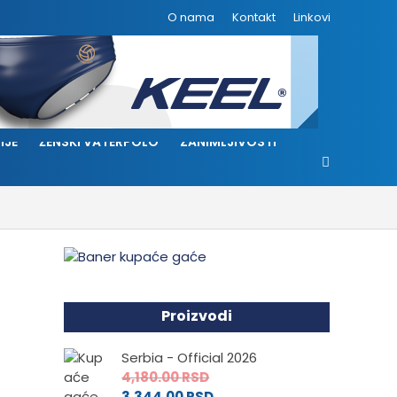
O nama
Kontakt
Linkovi
IJE
ŽENSKI VATERPOLO
ZANIMLJIVOSTI
Proizvodi
Serbia - Official 2026
4,180.00
RSD
3,344.00
RSD