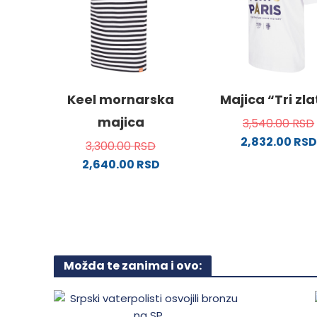
Opcije
stranici
mogu
proizvoda.
biti
izabra
na
stranici
Keel mornarska
Majica “Tri zl
proizvo
majica
3,540.00
RSD
2,832.00
RSD
3,300.00
RSD
Ovaj
2,640.00
RSD
proizv
Ovaj
ima
proizvod
više
ima
varijanti
više
Opcije
varijanti.
mogu
Možda te zanima i ovo:
Opcije
biti
mogu
izabra
biti
na