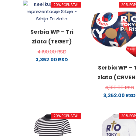
20% POPUSTA!
20% POP
Serbia WP – Tri
zlata (TEGET)
4,190.00
RSD
3,352.00
RSD
Ovaj
Serbia WP – T
proizvod
zlata (CRVEN
ima
4,190.00
RSD
više
3,352.00
RSD
varijanti.
Ovaj
Opcije
proizv
mogu
20% POPUSTA!
20% POP
ima
biti
više
izabrane
varijanti
na