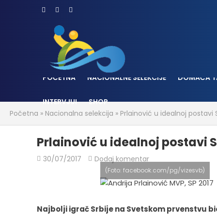
POČETNA
NACIONALNE SELEKCIJE
DOMAĆA T
INTERVJUI
SHOP
Početna
»
Nacionalna selekcija
»
Prlainović u idealnoj postav
Prlainović u idealnoj postavi
30/07/2017
Dodaj komentar
(Foto: facebook.com/pg/vizesvb)
Najbolji igrač Srbije na Svetskom prvenstvu bio