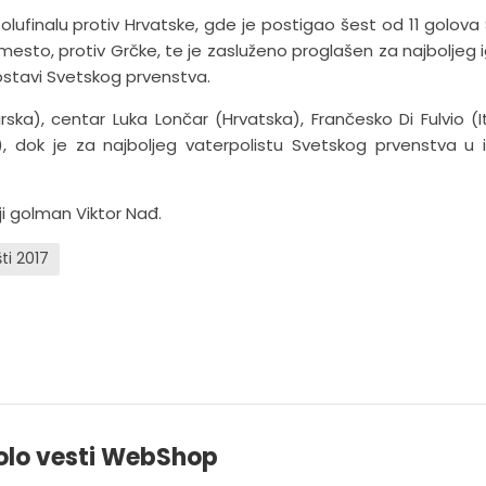
lufinalu protiv Hrvatske, gde je postigao šest od 11 golova S
mesto, protiv Grčke, te je zasluženo proglašen za najboljeg 
ostavi Svetskog prvenstva.
a), centar Luka Lončar (Hrvatska), Frančesko Di Fulvio (Ita
), dok je za najboljeg vaterpolistu Svetskog prvenstva u 
lji golman Viktor Nađ.
ti 2017
olo vesti WebShop