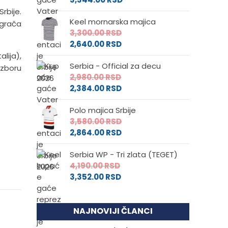
rbije.
Keel mornarska majica
igrača
3,300.00
RSD
2,640.00
RSD
lija),
Serbia - Official za decu
izboru
2,980.00
RSD
2,384.00
RSD
Polo majica Srbije
3,580.00
RSD
2,864.00
RSD
Serbia WP - Tri zlata (TEGET)
4,190.00
RSD
3,352.00
RSD
NAJNOVIJI ČLANCI