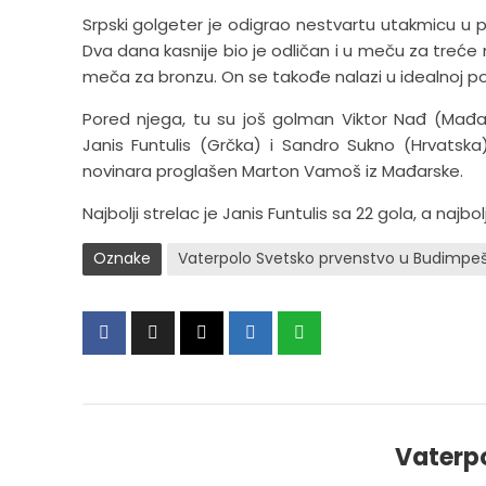
Srpski golgeter je odigrao nestvartu utakmicu u po
Dva dana kasnije bio je odličan i u meču za treće 
meča za bronzu. On se takođe nalazi u idealnoj p
Pored njega, tu su još golman Viktor Nađ (Mađarsk
Janis Funtulis (Grčka) i Sandro Sukno (Hrvatska
novinara proglašen Marton Vamoš iz Mađarske.
Najbolji strelac je Janis Funtulis sa 22 gola, a najbo
Oznake
Vaterpolo Svetsko prvenstvo u Budimpeš
Vaterp