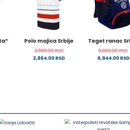
stranici
na
proizvoda.
stranici
proizvo
ne
ata”
Polo majica Srbije
Teget ranac Sr
da.
3,580.00
RSD
8,680.00
RSD
2,864.00
RSD
6,944.00
RSD
Ovaj
od
proizvod
ima
više
.
varijanti.
Opcije
mogu
biti
ne
izabrane
na