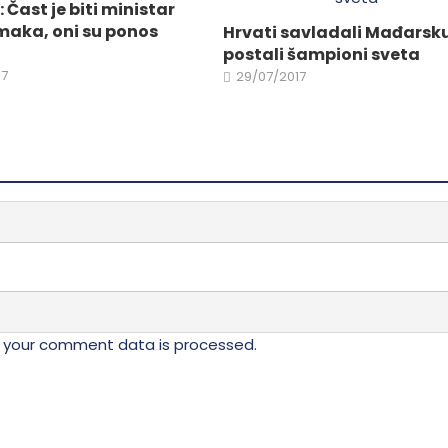
 Čast je biti ministar
stranici
aka, oni su ponos
Hrvati savladali Mađarsku
da.
proizvoda.
postali šampioni sveta
17
29/07/2017
 your comment data is processed.