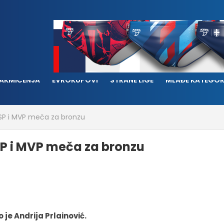
AKMIČENJA
EVROKUPOVI
STRANE LIGE
MLAĐE KATEGOR
i SP i MVP meča za bronzu
 SP i MVP meča za bronzu
 je Andrija Prlainović.