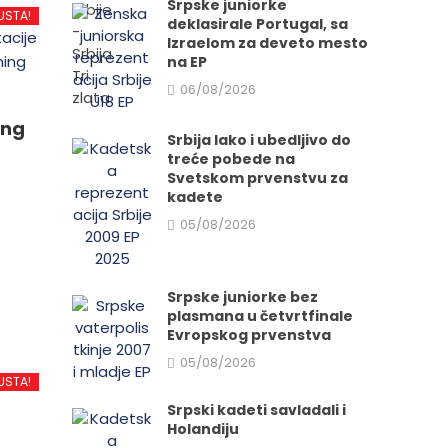
Srpske juniorke
USTA!
deklasirale Portugal, sa
Izraelom za deveto mesto
na EP
06/08/2026
ing
Srbija lako i ubedljivo do
treće pobede na
Svetskom prvenstvu za
kadete
05/08/2026
d
Srpske juniorke bez
plasmana u četvrtfinale
Evropskog prvenstva
.
05/08/2026
USTA!
Srpski kadeti savladali i
Holandiju
e