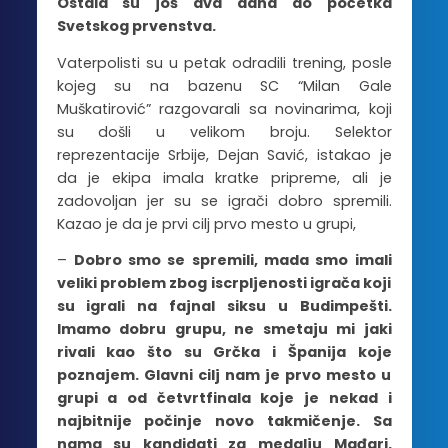
Ostala su još dva dana do početka
Svetskog prvenstva.
Vaterpolisti su u petak odradili trening, posle
kojeg su na bazenu SC “Milan Gale
Muškatirović” razgovarali sa novinarima, koji
su došli u velikom broju. Selektor
reprezentacije Srbije, Dejan Savić, istakao je
da je ekipa imala kratke pripreme, ali je
zadovoljan jer su se igrači dobro spremili.
Kazao je da je prvi cilj prvo mesto u grupi,
–
Dobro smo se spremili, mada smo imali
veliki problem zbog iscrpljenosti igrača koji
su igrali na fajnal siksu u Budimpešti.
Imamo dobru grupu, ne smetaju mi jaki
rivali kao što su Grčka i Španija koje
poznajem. Glavni cilj nam je prvo mesto u
grupi a od četvrtfinala koje je nekad i
najbitnije počinje novo takmičenje. Sa
nama su kandidati za medalju Mađari,