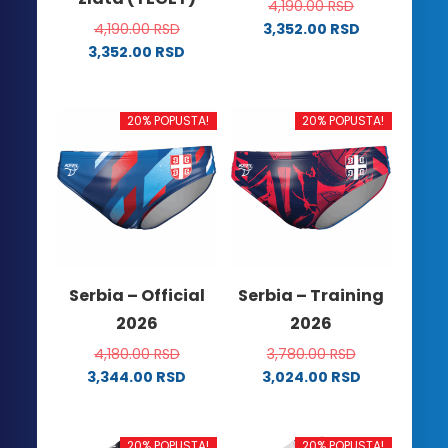
4,190.00
RSD
4,190.00
RSD
3,352.00
RSD
Ovaj
3,352.00
RSD
Ovaj
proizvod
proizvod
ima
ima
više
20% POPUSTA!
20% POPUSTA!
više
varijanti.
varijanti.
Opcije
Opcije
mogu
mogu
biti
biti
izabrane
izabrane
na
na
stranici
Serbia – Official
Serbia – Training
stranici
proizvoda.
2026
2026
proizvoda.
4,180.00
RSD
3,780.00
RSD
3,344.00
RSD
3,024.00
RSD
Ovaj
Ovaj
proizvod
proizvod
ima
ima
20% POPUSTA!
20% POPUSTA!