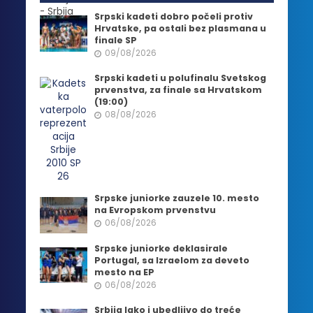
Srpski kadeti dobro počeli protiv
Hrvatske, pa ostali bez plasmana u
finale SP
09/08/2026
Srpski kadeti u polufinalu Svetskog
prvenstva, za finale sa Hrvatskom
(19:00)
08/08/2026
Srpske juniorke zauzele 10. mesto
na Evropskom prvenstvu
06/08/2026
Srpske juniorke deklasirale
Portugal, sa Izraelom za deveto
mesto na EP
06/08/2026
Srbija lako i ubedljivo do treće