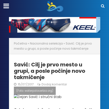
Početna
»
Nacionalna selekcija
»
Savić: Cilj je prvo
mesto u grupi, a posle počinje novo takmičenje
Savić: Cilj je prvo mesto u
grupi, a posle počinje novo
takmičenje
15/07/2017
Dodaj komentar
(Foto: waterpoloserbia.org)