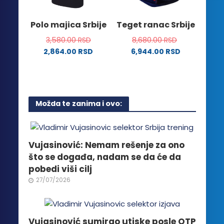
na
izabrane
stranici
na
Polo majica Srbije
Teget ranac Srbije
proizvoda.
stranici
3,580.00
RSD
8,680.00
RSD
proizvoda.
2,864.00
RSD
6,944.00
RSD
Ovaj
proizvod
ima
više
Možda te zanima i ovo:
varijanti.
Opcije
mogu
biti
Vujasinović: Nemam rešenje za ono
izabrane
što se događa, nadam se da će da
na
pobedi viši cilj
stranici
27/07/2026
proizvoda.
Vujasinović sumirao utiske posle OTP