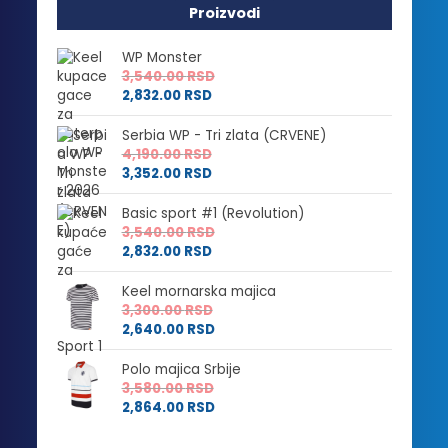
Proizvodi
WP Monster
3,540.00
RSD
2,832.00
RSD
Serbia WP - Tri zlata (CRVENE)
4,190.00
RSD
3,352.00
RSD
Basic sport #1 (Revolution)
3,540.00
RSD
2,832.00
RSD
Keel mornarska majica
3,300.00
RSD
2,640.00
RSD
Polo majica Srbije
3,580.00
RSD
2,864.00
RSD