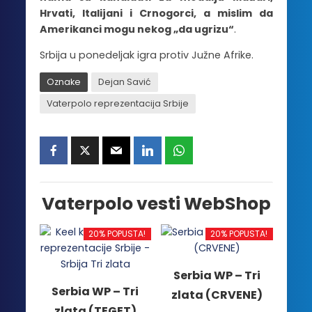
Hrvati, Italijani i Crnogorci, a mislim da
Amerikanci mogu nekog „da ugrizu“
.
Srbija u ponedeljak igra protiv Južne Afrike.
Oznake
Dejan Savić
Vaterpolo reprezentacija Srbije
Vaterpolo vesti WebShop
20% POPUSTA!
20% POPUSTA!
Serbia WP – Tri
Serbia WP – Tri
zlata (CRVENE)
zlata (TEGET)