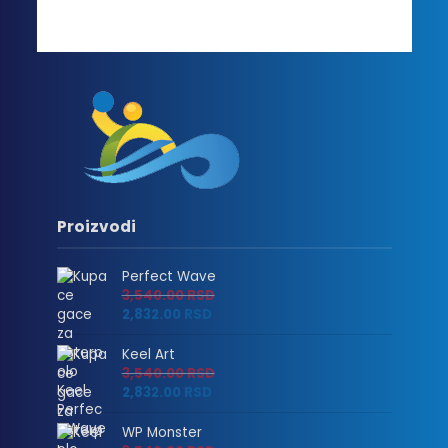
Proizvodi
Perfect Wave
3,540.00
RSD
2,832.00
RSD
Keel Art
3,540.00
RSD
2,832.00
RSD
WP Monster