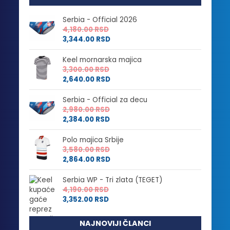
Serbia - Official 2026
4,180.00
RSD
3,344.00
RSD
Keel mornarska majica
3,300.00
RSD
2,640.00
RSD
Serbia - Official za decu
2,980.00
RSD
2,384.00
RSD
Polo majica Srbije
3,580.00
RSD
2,864.00
RSD
Serbia WP - Tri zlata (TEGET)
4,190.00
RSD
3,352.00
RSD
NAJNOVIJI ČLANCI