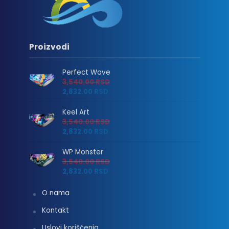
Proizvodi
Perfect Wave
3,540.00
RSD
2,832.00
RSD
Keel Art
3,540.00
RSD
2,832.00
RSD
WP Monster
3,540.00
RSD
2,832.00
RSD
O nama
Kontakt
Uslovi korišćenja