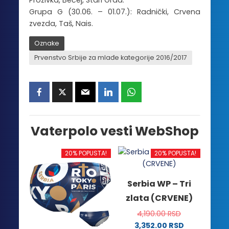
Prozivka, Bečej, Stari Grad.
Grupa G (30.06. – 01.07.): Radnički, Crvena
zvezda, Taš, Nais.
Oznake
Prvenstvo Srbije za mlađe kategorije 2016/2017
Vaterpolo vesti WebShop
20% POPUSTA!
20% POPUSTA!
Serbia WP – Tri
zlata (CRVENE)
4,190.00
RSD
3,352.00
RSD