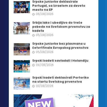
Srpske juniorke deklasirale
Portugal, sa Izraelom za deveto
mesto na EP
06/08/2026
Srbija lako i ubedljivo do treće
pobede na Svetskom prvenstvu za
kadete
05/08/2026
Srpske juniorke bez plasmana u
četvrtfinale Evropskog prvenstva
05/08/2026
Srpski kadeti savladali i Holandiju
04/08/2026
Srpski kadeti deklasirali Portoriko
na startu Svetskog prvenstva
03/08/2026