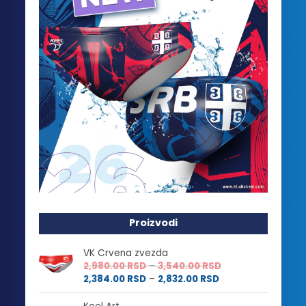
Proizvodi
VK Crvena zvezda
Raspon
2,980.00
RSD
–
3,540.00
RSD
Raspon
cena:
2,384.00
RSD
–
2,832.00
RSD
cena:
od
od
2,980.00 RSD