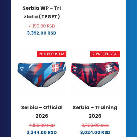
Ovaj
Serbia WP – Tri
proizvod
zlata (TEGET)
ima
više
4,190.00
RSD
varijanti.
3,352.00
RSD
Ovaj
Opcije
proizvod
mogu
ima
biti
20% POPUSTA!
20% POPUSTA!
više
izabrane
varijanti.
na
Opcije
stranici
mogu
proizvoda.
biti
izabrane
na
Serbia – Official
Serbia – Training
stranici
2026
2026
proizvoda.
4,180.00
RSD
3,780.00
RSD
3,344.00
RSD
3,024.00
RSD