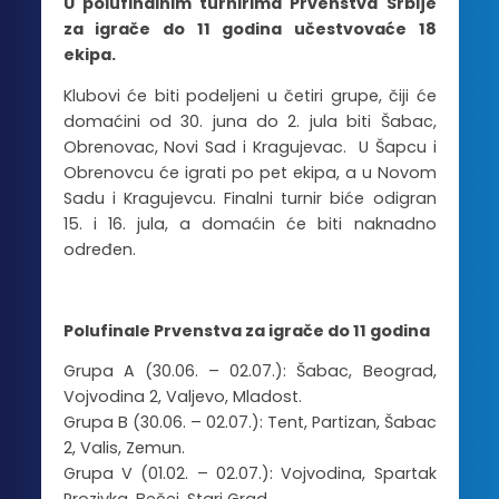
U polufinalnim turnirima Prvenstva Srbije
za igrače do 11 godina učestvovaće 18
ekipa.
Klubovi će biti podeljeni u četiri grupe, čiji će
domaćini od 30. juna do 2. jula biti Šabac,
Obrenovac, Novi Sad i Kragujevac. U Šapcu i
Obrenovcu će igrati po pet ekipa, a u Novom
Sadu i Kragujevcu. Finalni turnir biće odigran
15. i 16. jula, a domaćin će biti naknadno
određen.
Polufinale Prvenstva za igrače do 11 godina
Grupa A (30.06. – 02.07.): Šabac, Beograd,
Vojvodina 2, Valjevo, Mladost.
Grupa B (30.06. – 02.07.): Tent, Partizan, Šabac
2, Valis, Zemun.
Grupa V (01.02. – 02.07.): Vojvodina, Spartak