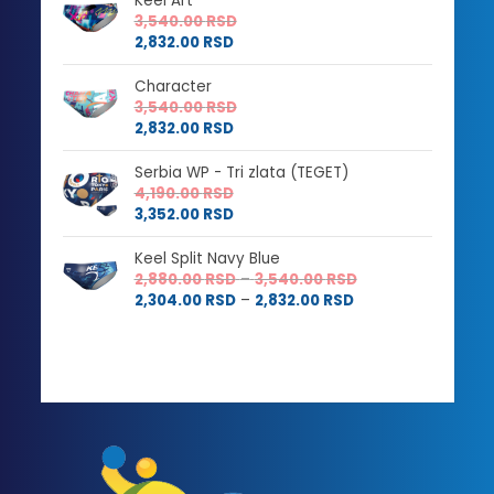
Keel Art
2,384.00 RSD
do
3,540.00
RSD
do
3,540.00 RSD
2,832.00
RSD
2,832.00 RSD
Character
3,540.00
RSD
2,832.00
RSD
Serbia WP - Tri zlata (TEGET)
4,190.00
RSD
3,352.00
RSD
Keel Split Navy Blue
Raspon
2,880.00
RSD
–
3,540.00
RSD
Raspon
cena:
2,304.00
RSD
–
2,832.00
RSD
cena:
od
od
2,880.00 RSD
2,304.00 RSD
do
do
3,540.00 RSD
2,832.00 RSD