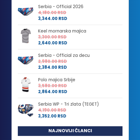
Serbia - Official 2026
4,180.00
RSD
3,344.00
RSD
Keel mornarska majica
3,300.00
RSD
2,640.00
RSD
Serbia - Official za decu
2,980.00
RSD
2,384.00
RSD
Polo majica Srbije
3,580.00
RSD
2,864.00
RSD
Serbia WP - Tri zlata (TEGET)
4,190.00
RSD
3,352.00
RSD
NAJNOVIJI ČLANCI