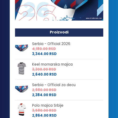
Proizvodi
Serbia - Official 2026
4,180.00
RSD
3,344.00
RSD
Keel mornarska majica
3,300.00
RSD
2,640.00
RSD
Serbia - Official za decu
2,980.00
RSD
2,384.00
RSD
Polo majica Srbije
3,580.00
RSD
2,864.00
RSD