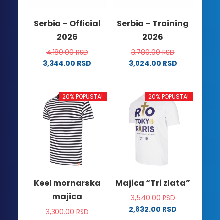
izabrane
na
Serbia – Official
Serbia – Training
stranici
2026
2026
proizvoda.
4,180.00
RSD
3,780.00
RSD
3,344.00
RSD
3,024.00
RSD
Ovaj
Ovaj
proizvod
proizvod
ima
ima
20% POPUSTA!
20% POPUSTA!
više
više
varijanti.
varijanti.
Opcije
Opcije
mogu
mogu
biti
biti
izabrane
izabrane
na
na
Keel mornarska
Majica “Tri zlata”
stranici
stranici
majica
3,540.00
RSD
proizvoda.
proizvoda.
2,832.00
RSD
3,300.00
RSD
Ovaj