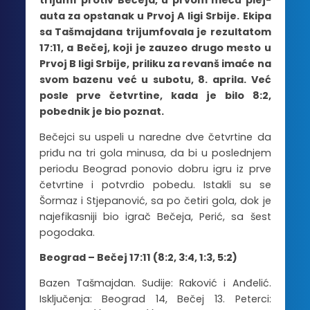
trijumf protiv Bečeja, u prvom meču plej-
auta za opstanak u Prvoj A ligi Srbije. Ekipa
sa Tašmajdana trijumfovala je rezultatom
17:11, a Bečej, koji je zauzeo drugo mesto u
Prvoj B ligi Srbije, priliku za revanš imaće na
svom bazenu već u subotu, 8. aprila. Već
posle prve četvrtine, kada je bilo 8:2,
pobednik je bio poznat.
Bečejci su uspeli u naredne dve četvrtine da
priđu na tri gola minusa, da bi u poslednjem
periodu Beograd ponovio dobru igru iz prve
četvrtine i potvrdio pobedu. Istakli su se
Šormaz i Stjepanović, sa po četiri gola, dok je
najefikasniji bio igrač Bečeja, Perić, sa šest
pogodaka.
Beograd – Bečej 17:11 (8:2, 3:4, 1:3, 5:2)
Bazen Tašmajdan. Sudije: Raković i Anđelić.
Isključenja: Beograd 14, Bečej 13. Peterci: