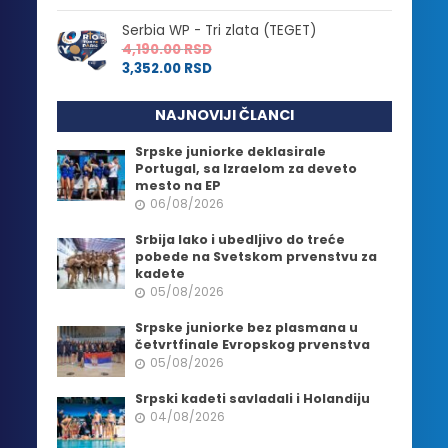
Serbia WP - Tri zlata (TEGET)
4,190.00
RSD
3,352.00
RSD
NAJNOVIJI ČLANCI
Srpske juniorke deklasirale
Portugal, sa Izraelom za deveto
mesto na EP
06/08/2026
Srbija lako i ubedljivo do treće
pobede na Svetskom prvenstvu za
kadete
05/08/2026
Srpske juniorke bez plasmana u
četvrtfinale Evropskog prvenstva
05/08/2026
Srpski kadeti savladali i Holandiju
04/08/2026