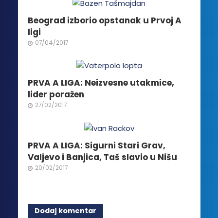
mogu
biti
Beograd izborio opstanak u Prvoj A
izabrane
ligi
na
07/04/2017
stranici
proizvoda.
PRVA A LIGA: Neizvesne utakmice,
lider poražen
27/02/2017
PRVA A LIGA: Sigurni Stari Grav,
Valjevo i Banjica, Taš slavio u Nišu
20/02/2017
Dodaj komentar