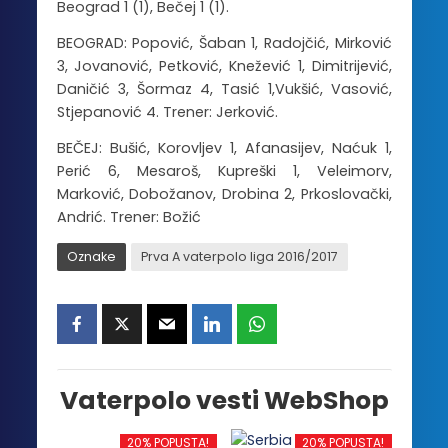
Beograd 1 (1), Bečej 1 (1).
BEOGRAD: Popović, Šaban 1, Radojčić, Mirković
3, Jovanović, Petković, Knežević 1, Dimitrijević,
Daničić 3, Šormaz 4, Tasić 1,Vukšić, Vasović,
Stjepanović 4. Trener: Jerković.
BEČEJ: Bušić, Korovljev 1, Afanasijev, Naćuk 1,
Perić 6, Mesaroš, Kupreški 1, Veleimorv,
Marković, Dobožanov, Drobina 2, Prkoslovački,
Andrić. Trener: Božić
Oznake
Prva A vaterpolo liga 2016/2017
Vaterpolo vesti WebShop
20% POPUSTA!
20% POPUSTA!