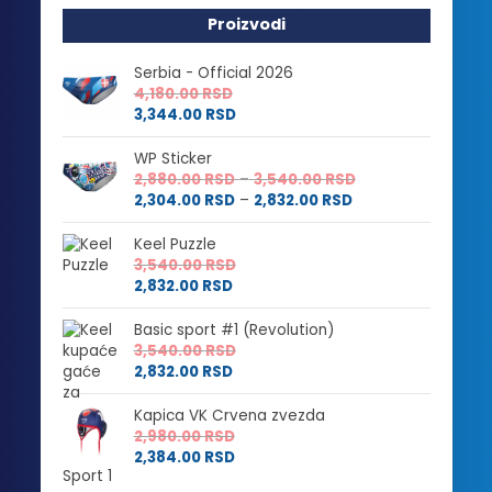
Proizvodi
Serbia - Official 2026
4,180.00
RSD
3,344.00
RSD
WP Sticker
Raspon
2,880.00
RSD
–
3,540.00
RSD
Raspon
cena:
2,304.00
RSD
–
2,832.00
RSD
cena:
od
od
2,880.00 RSD
Keel Puzzle
2,304.00 RSD
do
3,540.00
RSD
do
3,540.00 RSD
2,832.00
RSD
2,832.00 RSD
Basic sport #1 (Revolution)
3,540.00
RSD
2,832.00
RSD
Kapica VK Crvena zvezda
2,980.00
RSD
2,384.00
RSD