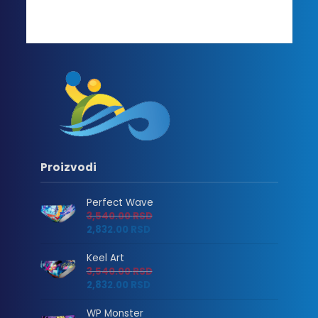
Proizvodi
Perfect Wave
3,540.00
RSD
2,832.00
RSD
Keel Art
3,540.00
RSD
2,832.00
RSD
WP Monster