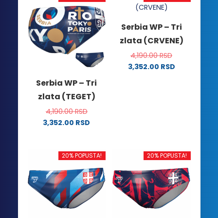
Serbia WP – Tri
zlata (CRVENE)
4,190.00
RSD
3,352.00
RSD
Ovaj
Serbia WP – Tri
proizvod
zlata (TEGET)
ima
više
4,190.00
RSD
varijanti.
3,352.00
RSD
Ovaj
Opcije
proizvod
mogu
ima
biti
20% POPUSTA!
20% POPUSTA!
više
izabrane
varijanti.
na
Opcije
stranici
mogu
proizvoda.
biti