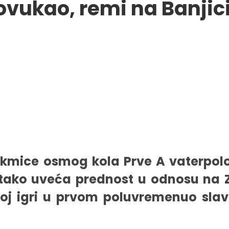
rovukao, remi na Banjici
kmice osmog kola Prve A vaterpolo 
 tako uveća prednost u odnosu na 
ljoj igri u prvom poluvremenuo slav