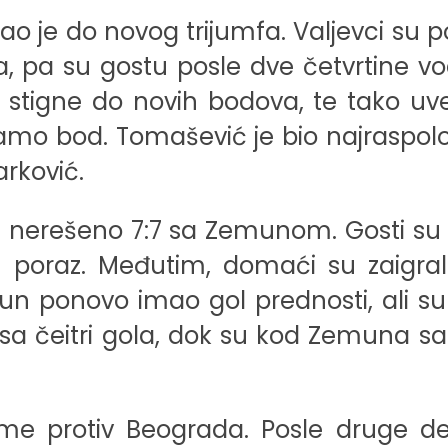
gao je do novog trijumfa. Valjevci su 
 pa su gostu posle dve četvrtine vodil
stigne do novih bodova, te tako uv
amo bod. Tomašević je bio najraspolož
arković.
 nerešeno 7:7 sa Zemunom. Gosti su odl
n poraz. Međutim, domaći su zaigral
un ponovo imao gol prednosti, ali su
a čeitri gola, dok su kod Zemuna sa p
eme protiv Beograda. Posle druge d