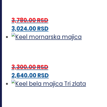
izabrane
više
na
varijanti.
stranici
3,780.00
RSD
Opcije
proizvoda.
Ovaj
3,024.00
RSD
mogu
proizvod
biti
ima
izabrane
više
na
varijanti.
stranici
3,300.00
RSD
Opcije
proizvoda.
Ovaj
2,640.00
RSD
mogu
proizvod
biti
ima
izabrane
više
na