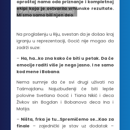
oproštaj nama oda priznanje i kompletnoj
ekipi koja je ostvarila vrhunske rezultate.
(Foto: Ryan Pierse/Getty Images)
Mi smo samo bili njen deo
.
Na proglašenju u Riju, svestan da je došao kraj
igranju u reprezentaciji, Gocić nije mogao da
zadrži suze:
–
Ha, ha…ko zna kako će biti u petak. Da će
emocije raditi više je nego jasno. I ne samo
kod mene i Bobana
.
Nema sumnje da će svi drugi uživati na
Tašmajdanu. Najuzbuđeniji će biti lepše
polovine Svetlana Gocić i Tiana Nikić i deca
Živkov sin Bogdan i Bobanova deca Ina i
Matija.
–
Ništa, frka je tu…Spremićemo se…Kao za
finale
– zajednički je stav uz dodatak –