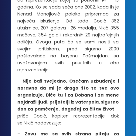
od reprezentacije kojoj su poklonili 14 – 15
godina. Ko se sada seća one 2002. kada ih je
Nenad Manojlović polako pripremao za
najveća iskušenja. Od tada Gocić 362
utakmice, 207 golova i 26 medalja, Nikić 355
mečeva, 354 gola i rekordnih 29 najtrofejnijih
odličja. Ovoga puta će se sami nositi sa
svojim pritiskom, pred sigurno 2000
poštovalaca na bayenu Tašmajdan, sa
uvažavanjem svih prisutnih u obe
reprezentacije.
–
Nije baš svejedno. Osećam uzbuđenje i
naravno da mi je drago što se sve ovo
organizuje. Biće tu i za Bobana i za mene
najdraži ljudi, prijatelji iz vaterpola, sigurno
dan za pamćenje, događaj za čitav život
–
priča Gocić, kapiten reprezentacije, dok
se Nikić nadovezuje:
–
Zovu me sa svih strana pitaju za