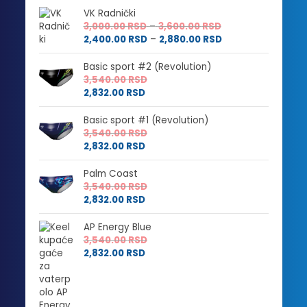
VK Radnički
Raspon
3,000.00
RSD
–
3,600.00
RSD
cena:
Raspon
2,400.00
RSD
–
2,880.00
RSD
od
cena:
3,000.00 RSD
od
Basic sport #2 (Revolution)
do
2,400.00 RSD
3,540.00
RSD
3,600.00 RSD
do
2,832.00
RSD
2,880.00 RSD
Basic sport #1 (Revolution)
3,540.00
RSD
2,832.00
RSD
Palm Coast
3,540.00
RSD
2,832.00
RSD
AP Energy Blue
3,540.00
RSD
2,832.00
RSD