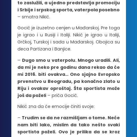
to zaslužili, a ujedno predstavlja promociju
i Srbije i srpskog sporta, vaterpola posebno
– smatra Nikić.
Gocić je izuzetno cenjen u Mađarskoj. Pre toga
je igrao i u Rusiji i Italiji. Nikić je igrao u Italiji,
Grčkoj, Turskoj i sada u Mađarskoj. Obojica su
deca Partizana i Banjice.
–
Dugo smo u vaterpolu. Mnogo uradili. Ali,
da mi je neko pre godinu dana rekao da će
mi 2016. biti ovakva… Ono sjajno Evropsko
prvenstvo u Beogradu, pa konačno zlato u
Riju i ovakav oproštaj. Šta sportista može
još da poželi
– priča Gocić.
Nikić zna da će emocije činiti svoje:
–
Trudim se da ne razmišljam o tome. Neće
nam biti lako, mislim da tako nešto svaki
sportista poželi. Ovo je prilika da se kroz