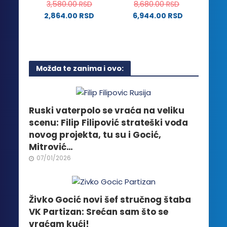
3,580.00
RSD
8,680.00
RSD
proizvoda.
2,864.00
RSD
6,944.00
RSD
Ovaj
proizvod
ima
više
Možda te zanima i ovo:
varijanti.
Opcije
mogu
biti
Ruski vaterpolo se vraća na veliku
izabrane
scenu: Filip Filipović strateški vođa
na
novog projekta, tu su i Gocić,
stranici
Mitrović…
proizvoda.
07/01/2026
Živko Gocić novi šef stručnog štaba
VK Partizan: Srećan sam što se
vraćam kući!