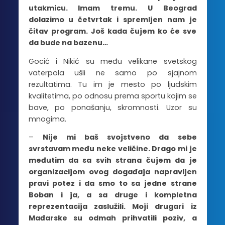
utakmicu. Imam tremu. U Beograd
dolazimo u četvrtak i spremljen nam je
čitav program. Još kada čujem ko će sve
da bude na bazenu…
Gocić i Nikić su među velikane svetskog
vaterpola ušli ne samo po sjajnom
rezultatima. Tu im je mesto po ljudskim
kvalitetima, po odnosu prema sportu kojim se
bave, po ponašanju, skromnosti. Uzor su
mnogima.
–
Nije mi baš svojstveno da sebe
svrstavam među neke veličine. Drago mi je
međutim da sa svih strana čujem da je
organizacijom ovog događaja napravljen
pravi potez i da smo to sa jedne strane
Boban i ja, a sa druge i kompletna
reprezentacija zaslužili. Moji drugari iz
Mađarske su odmah prihvatili poziv, a