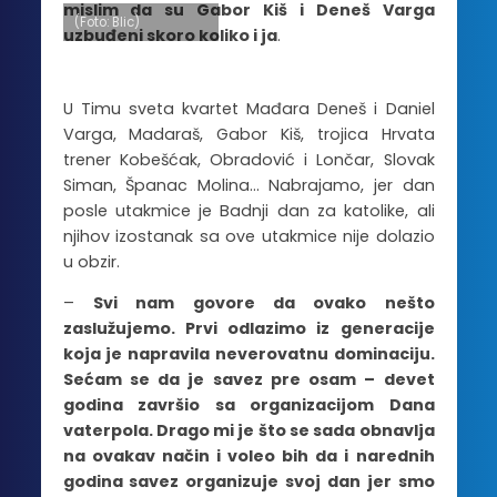
mislim da su Gabor Kiš i Deneš Varga
(Foto: Blic)
uzbuđeni skoro koliko i ja
.
U Timu sveta kvartet Mađara Deneš i Daniel
Varga, Madaraš, Gabor Kiš, trojica Hrvata
trener Kobešćak, Obradović i Lončar, Slovak
Siman, Španac Molina… Nabrajamo, jer dan
posle utakmice je Badnji dan za katolike, ali
njihov izostanak sa ove utakmice nije dolazio
u obzir.
–
Svi nam govore da ovako nešto
zaslužujemo. Prvi odlazimo iz generacije
koja je napravila neverovatnu dominaciju.
Sećam se da je savez pre osam – devet
godina završio sa organizacijom Dana
vaterpola. Drago mi je što se sada obnavlja
na ovakav način i voleo bih da i narednih
godina savez organizuje svoj dan jer smo