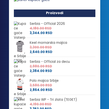
Proizvodi
Serbia - Official 2026
4,180.00
RSD
3,344.00
RSD
Keel mornarska majica
3,300.00
RSD
2,640.00
RSD
Serbia - Official za decu
2,980.00
RSD
2,384.00
RSD
Polo majica Srbije
3,580.00
RSD
2,864.00
RSD
Serbia WP - Tri zlata (TEGET)
4,190.00
RSD
3,352.00
RSD