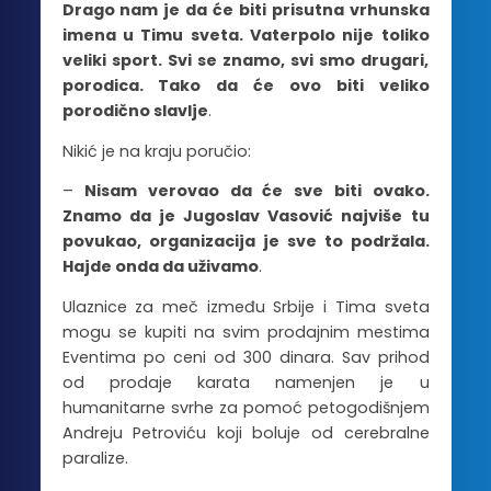
Drago nam je da će biti prisutna vrhunska
imena u Timu sveta. Vaterpolo nije toliko
veliki sport. Svi se znamo, svi smo drugari,
porodica. Tako da će ovo biti veliko
porodično slavlje
.
Nikić je na kraju poručio:
–
Nisam verovao da će sve biti ovako.
Znamo da je Jugoslav Vasović najviše tu
povukao, organizacija je sve to podržala.
Hajde onda da uživamo
.
Ulaznice za meč između Srbije i Tima sveta
mogu se kupiti na svim prodajnim mestima
Eventima po ceni od 300 dinara. Sav prihod
od prodaje karata namenjen je u
humanitarne svrhe za pomoć petogodišnjem
Andreju Petroviću koji boluje od cerebralne
paralize.