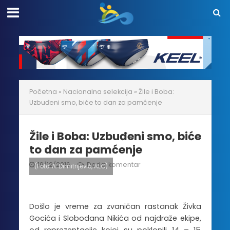
Početna
»
Nacionalna selekcija
»
Žile i Boba:
Uzbuđeni smo, biće to dan za pamćenje
Žile i Boba: Uzbuđeni smo, biće
to dan za pamćenje
19/12/2016
Dodaj komentar
(Foto: A. Dimitrijević, ALO)
Došlo je vreme za zvaničan rastanak Živka
Gocića i Slobodana Nikića od najdraže ekipe,