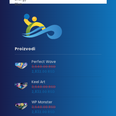
Proizvodi
Perfect Wave
3,540.00
RSD
2,832.00
RSD
Keel Art
3,540.00
RSD
2,832.00
RSD
WP Monster
3,540.00
RSD
2,832.00
RSD