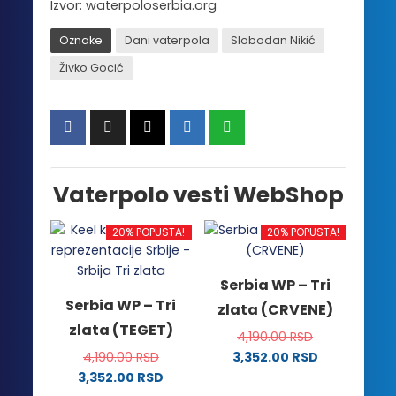
Izvor: waterpoloserbia.org
Oznake
Dani vaterpola
Slobodan Nikić
Živko Gocić
Vaterpolo vesti WebShop
20% POPUSTA!
20% POPUSTA!
Serbia WP – Tri
Serbia WP – Tri
zlata (CRVENE)
zlata (TEGET)
4,190.00
RSD
4,190.00
RSD
3,352.00
RSD
Ovaj
3,352.00
RSD