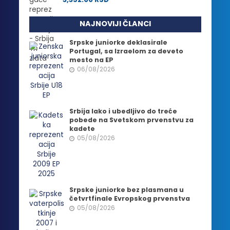
NAJNOVIJI ČLANCI
Srpske juniorke deklasirale
Portugal, sa Izraelom za deveto
mesto na EP
06/08/2026
Srbija lako i ubedljivo do treće
pobede na Svetskom prvenstvu za
kadete
05/08/2026
Srpske juniorke bez plasmana u
četvrtfinale Evropskog prvenstva
05/08/2026