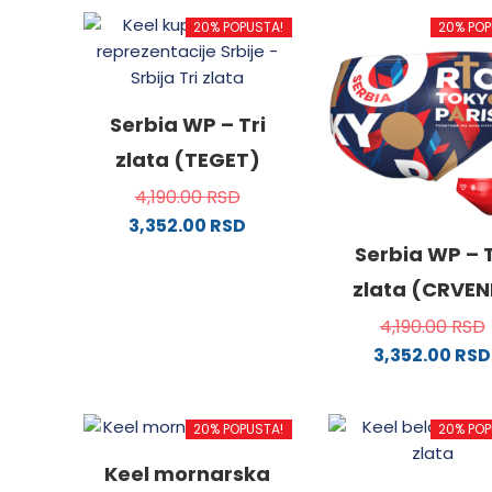
20% POPUSTA!
20% POP
Serbia WP – Tri
zlata (TEGET)
4,190.00
RSD
3,352.00
RSD
Ovaj
Serbia WP – T
proizvod
zlata (CRVEN
ima
4,190.00
RSD
više
3,352.00
RSD
varijanti.
Ovaj
Opcije
proizv
mogu
20% POPUSTA!
20% POP
ima
biti
više
izabrane
Keel mornarska
varijanti
na