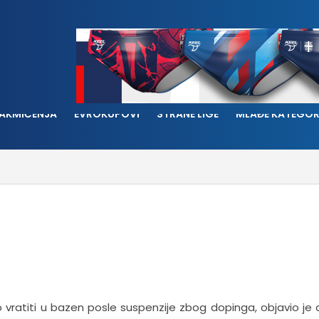
AKMIČENJA
EVROKUPOVI
STRANE LIGE
MLAĐE KATEGOR
ro vratiti u bazen posle suspenzije zbog dopinga, objavio je