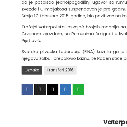
da je potpisao jednoipogodišnji ugovor sa rumu
zvezde i Olimpijakosa suspendovan je pre godinu 
Srbije 17. februara 2015. godine, bio pozitivan na ko
Trofejni vaterpolista, osvajač brojnih medalja sa
Crvenom zvezdom, sa Rumunima će igrati u kvalif
Pijetlović.
Svetska plivacka federacija (FINA) kaznila ga je 
njegovu žalbu i prepolovio kaznu, te Rađen stiče p
Oznake
Transferi 2016
Vaterp