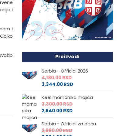
Crvene
nije i
anom i
 Gojko
uvažio
Proizvodi
Serbia - Official 2026
4,180.00
RSD
3,344.00
RSD
Keel mornarska majica
3,300.00
RSD
2,640.00
RSD
Serbia - Official za decu
2,980.00
RSD