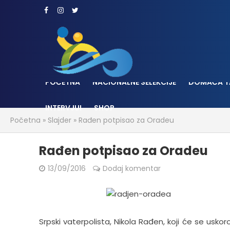
POČETNA
NACIONALNE SELEKCIJE
DOMAĆA T
INTERVJUI
SHOP
Početna
»
Slajder
»
Rađen potpisao za Oradeu
Rađen potpisao za Oradeu
13/09/2016
Dodaj komentar
Srpski vaterpolista, Nikola Rađen, koji će se usko