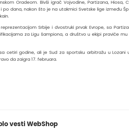
nskom Oradeom. Bivši igrač Vojvodine, Partizana, Hiosa, 
i po dana, nakon što je na utakmici Svetske lige između Špa
kain.
 reprezentacijom Srbije i dvostruki prvak Evrope, sa Partiz
ikacijama za Ligu šampiona, a društvo u ekipi praviće mu
sa cetiri godine, ali je Sud za sportsku arbitražu u Lozani 
ravo da zaigra 17. februara.
olo vesti WebShop