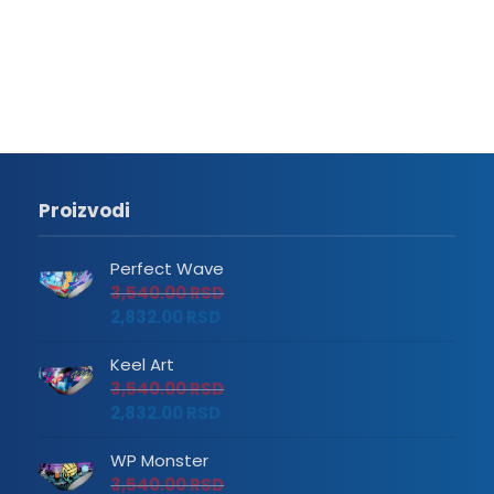
Proizvodi
Perfect Wave
3,540.00
RSD
2,832.00
RSD
Keel Art
3,540.00
RSD
2,832.00
RSD
WP Monster
3,540.00
RSD