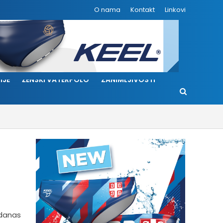
O nama
Kontakt
Linkovi
IJE
ŽENSKI VATERPOLO
ZANIMLJIVOSTI
 danas