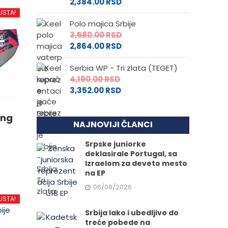
2,384.00
RSD
USTA!
Polo majica Srbije
3,580.00
RSD
2,864.00
RSD
Serbia WP - Tri zlata (TEGET)
4,190.00
RSD
3,352.00
RSD
ing
NAJNOVIJI ČLANCI
Srpske juniorke
deklasirale Portugal, sa
Izraelom za deveto mesto
na EP
06/08/2026
d
USTA!
Srbija lako i ubedljivo do
treće pobede na
.