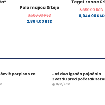
ata”
Teget ranac Sr
Opcije
Opcije
Polo majica Srbije
8,680.00
RSD
mogu
mogu
3,580.00
RSD
6,944.00
RSD
biti
biti
2,864.00
RSD
ne
izabrane
izabran
od
na
Ovaj
na
stranici
proizvod
stranici
da.
proizvoda.
ima
proizvo
.
više
varijanti.
Opcije
mogu
ne
biti
izabrane
ošević potpisao za
Još dva igrača pojačala
na
Zvezdu pred početak sezo
da.
stranici
16
11/10/2016
proizvoda.