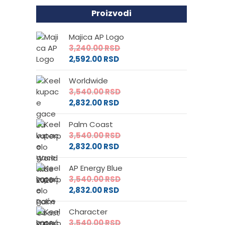
Proizvodi
Majica AP Logo
3,240.00
RSD
2,592.00
RSD
Worldwide
3,540.00
RSD
2,832.00
RSD
Palm Coast
3,540.00
RSD
2,832.00
RSD
AP Energy Blue
3,540.00
RSD
2,832.00
RSD
Character
3,540.00
RSD