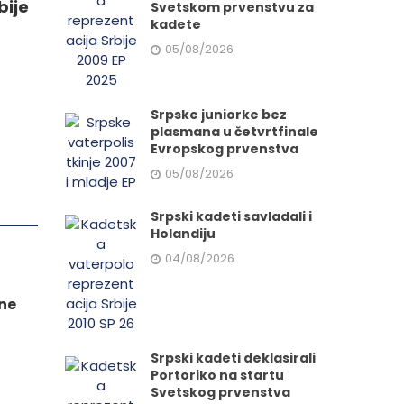
bije
Svetskom prvenstvu za
kadete
05/08/2026
e
Srpske juniorke bez
plasmana u četvrtfinale
da.
Evropskog prvenstva
05/08/2026
Srpski kadeti savladali i
Holandiju
04/08/2026
ne
Srpski kadeti deklasirali
Portoriko na startu
Svetskog prvenstva