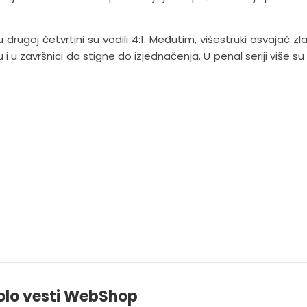
 u drugoj četvrtini su vodili 4:1. Međutim, višestruki osvajač z
i u završnici da stigne do izjednačenja. U penal seriji više su
olo vesti WebShop