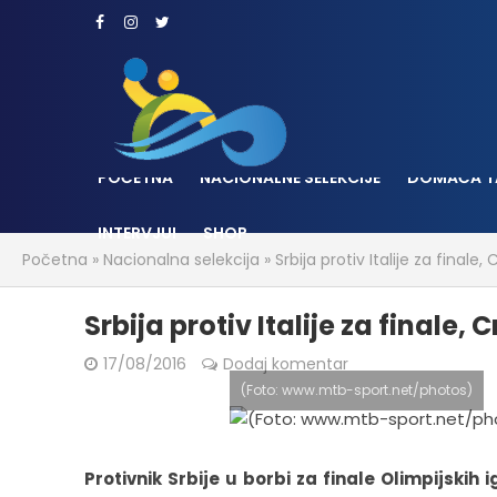
POČETNA
NACIONALNE SELEKCIJE
DOMAĆA T
INTERVJUI
SHOP
Početna
»
Nacionalna selekcija
»
Srbija protiv Italije za final
Srbija protiv Italije za finale
17/08/2016
Dodaj komentar
(Foto: www.mtb-sport.net/photos)
Protivnik Srbije u borbi za finale Olimpijskih