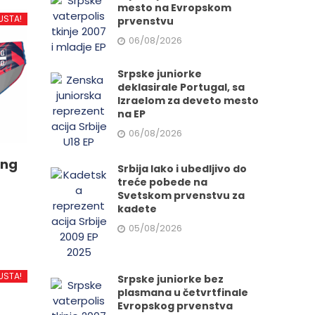
mesto na Evropskom
USTA!
prvenstvu
06/08/2026
Srpske juniorke
deklasirale Portugal, sa
Izraelom za deveto mesto
na EP
06/08/2026
ing
Srbija lako i ubedljivo do
treće pobede na
Svetskom prvenstvu za
kadete
05/08/2026
d
USTA!
Srpske juniorke bez
plasmana u četvrtfinale
Evropskog prvenstva
.