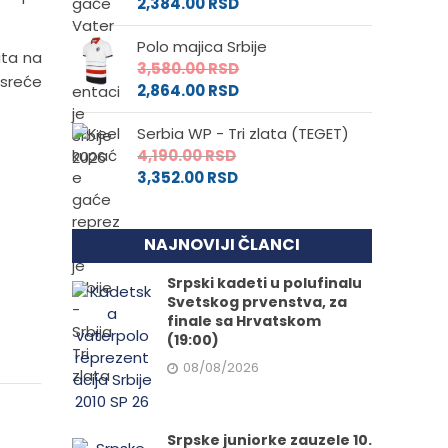
2,384.00
RSD
Polo majica Srbije
lata na
3,580.00
RSD
 sreće
2,864.00
RSD
Serbia WP - Tri zlata (TEGET)
4,190.00
RSD
3,352.00
RSD
NAJNOVIJI ČLANCI
Srpski kadeti u polufinalu
Svetskog prvenstva, za
finale sa Hrvatskom
(19:00)
08/08/2026
Srpske juniorke zauzele 10.