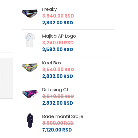
Freaky
3,540.00
RSD
2,832.00
RSD
Majica AP Logo
3,240.00
RSD
2,592.00
RSD
Keel Box
3,540.00
RSD
2,832.00
RSD
Diffusing C1
3,540.00
RSD
2,832.00
RSD
Bade mantil Srbije
8,900.00
RSD
7,120.00
RSD