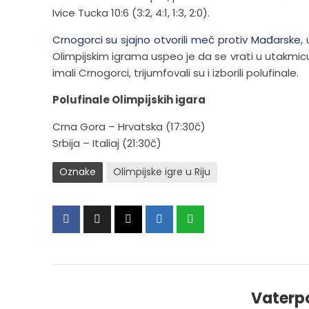
Ivice Tucka 10:6 (3:2, 4:1, 1:3, 2:0).
Crnogorci su sjajno otvorili meč protiv Mađarske
,
Olimpijskim igrama uspeo je da se vrati u utakmicu 
imali Crnogorci, trijumfovali su i izborili polufinale.
Polufinale Olimpijskih igara
Crna Gora – Hrvatska (17:30č)
Srbija – Italiaj (21:30č)
Oznake
Olimpijske igre u Riju
Vaterp