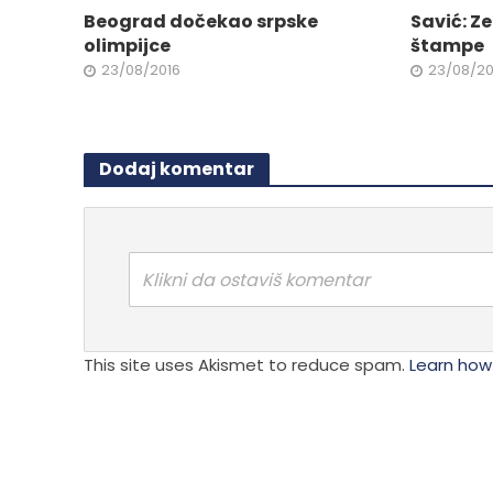
na
izabrane
Beograd dočekao srpske
Savić: Ze
stranici
na
olimpijce
štampe
proizvo
stranici
23/08/2016
23/08/20
proizvoda.
Dodaj komentar
Klikni da ostaviš komentar
This site uses Akismet to reduce spam.
Learn how