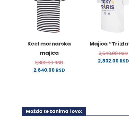
stranici
proizvo
proizvoda.
Keel mornarska
Majica “Tri zl
majica
3,540.00
RSD
2,832.00
RSD
3,300.00
RSD
Ovaj
2,640.00
RSD
proizv
Ovaj
ima
proizvod
više
ima
varijanti
više
Opcije
varijanti.
mogu
Možda te zanima i ovo:
Opcije
biti
mogu
izabra
biti