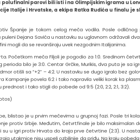
 polufinalni parovi bili isti i na Olimpijskim igrama u Lo
ije Italije i Hrvatske, a ekipa Ratka Rudića u finalu je s
otiv Španije je tokom celog meča vodila. Posle odličnog
 puleni Dejana Savića u nastavku su uglavnom održavali dva 
fini mogli da se revanširaju uvek nezgodnim Italijanima.
arta. Početkom meča Filjoli je pogodio za 1:0. Sredinom četvrt
perioda bilo je 3:0. Centar Grčke, Murikis, dva puta je sa i
 odmor otišli sa “+2” – 4:2. U nastavku se dugo igralo bez golo
ra Kampanje povela 6:2 i tako napravila veliki korak ka plas
 prednost i tako stigli do pobede od 9:5 (2:0, 2:2, 2:1, 3:2).
, blistao je u prvim mečevima u grupnoj fazi. Posle tri kol
enje protiv Srbije. Međutim, četvrtfinale je bilo maksimalan 
 su u igri protiv Hrvata do kraja prve četvrtine (2:3). U nasta
raja utakmice nisu uspeli ozbiljnije da priđu. Na kraju pobeda