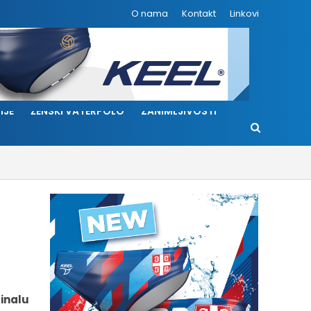
O nama
Kontakt
Linkovi
IJE
ŽENSKI VATERPOLO
ZANIMLJIVOSTI
finalu