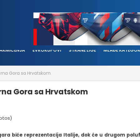
AKMIČENJA
EVROKUPOVI
STRANE LIGE
MLAĐE KATEGOR
e, Crna Gora sa Hrvatskom
, Crna Gora sa Hrvatskom
 igara biće reprezentacija Italije, dok će u drugom polu