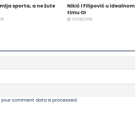
na
mlja sporta, a ne žute
Nikić i Filipović u idealnom
stranici
timu OI
da.
proizvoda.
16
21/08/2016
 your comment data is processed.