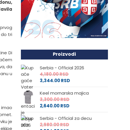
ndonu,
lavila
 prvog
do tri
ine Di
Proizvodi
gračem
va, da
Serbia - Official 2026
manu u
4,180.00
RSD
3,344.00
RSD
Keel mornarska majica
3,300.00
RSD
2,640.00
RSD
a imao
domet.
Serbia - Official za decu
vku je
2,980.00
RSD
 ekipe