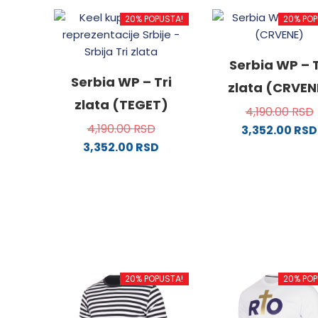
20% POPUSTA!
20% POP
Serbia WP – T
Serbia WP – Tri
zlata (CRVEN
zlata (TEGET)
4,190.00
RSD
4,190.00
RSD
3,352.00
RSD
3,352.00
RSD
Ovaj
Ovaj
proizv
proizvod
ima
ima
više
više
varijanti
varijanti.
Opcije
Opcije
mogu
mogu
biti
20% POPUSTA!
20% POP
biti
izabra
izabrane
na
na
stranici