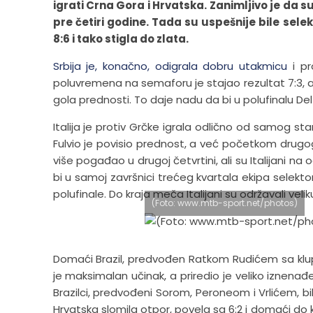
igrati Crna Gora i Hrvatska. Zanimljivo je da su
pre četiri godine. Tada su uspešnije bile selekc
8:6 i tako stigla do zlata.
Srbija je, konačno, odigrala dobru utakmicu
i pr
poluvremena na semaforu je stajao rezultat 7:3, a
gola prednosti. To daje nadu da bi u polufinalu Del
Italija je protiv Grčke igrala odlično od samog st
Fulvio je povisio prednost, a već početkom drugog 
više pogađao u drugoj četvrtini, ali su Italijani na
bi u samoj završnici trećeg kvartala ekipa selekto
polufinale. Do kraja meča Italijani su održavali veliku
(Foto: www.mtb-sport.net/photos)
Domaći Brazil, predvođen Ratkom Rudićem sa klupe
je maksimalan učinak, a priredio je veliko iznenađ
Brazilci, predvođeni Sorom, Peroneom i Vrlićem, bili
Hrvatska slomila otpor, povela sa 6:2 i domaći do k