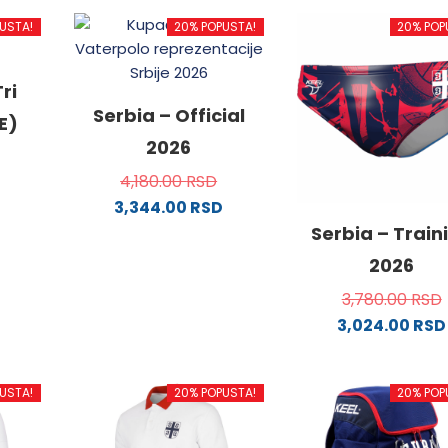
USTA!
20% POPUSTA!
20% POP
ri
Serbia – Official
E)
2026
4,180.00
RSD
3,344.00
RSD
od
Ovaj
Serbia – Train
proizvod
2026
ima
3,780.00
RSD
.
više
3,024.00
RSD
varijanti.
Ovaj
Opcije
proizvo
mogu
USTA!
20% POPUSTA!
20% POP
ima
ne
biti
više
izabrane
varijanti
na