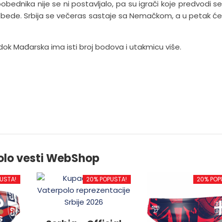
pobednika nije se ni postavljalo, pa su igrači koje predvodi se
pobede. Srbija se večeras sastaje sa Nemačkom, a u petak će 
 dok Mađarska ima isti broj bodova i utakmicu više.
olo vesti WebShop
USTA!
20% POPUSTA!
20% POP