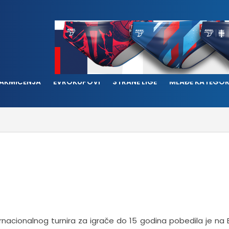
AKMIČENJA
EVROKUPOVI
STRANE LIGE
MLAĐE KATEGOR
nacionalnog turnira za igrače do 15 godina pobedila je na B