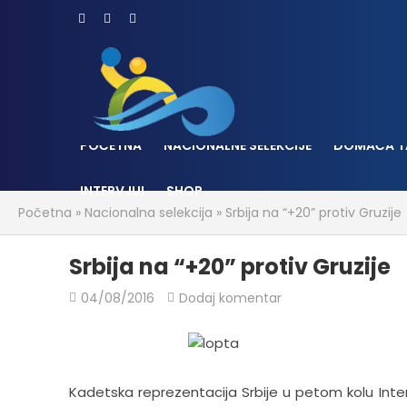
POČETNA
NACIONALNE SELEKCIJE
DOMAĆA T
INTERVJUI
SHOP
Početna
»
Nacionalna selekcija
»
Srbija na “+20” protiv Gruzije
Srbija na “+20” protiv Gruzije
04/08/2016
Dodaj komentar
Kadetska reprezentacija Srbije u petom kolu Inter