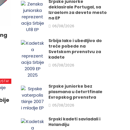
Srpske juniorke
deklasirale Portugal, sa
Izraelom za deveto mesto
na EP
06/08/2026
ing
Srbija lako i ubedljivo do
treće pobede na
Svetskom prvenstvu za
kadete
05/08/2026
d
USTA!
Srpske juniorke bez
plasmana u četvrtfinale
.
Evropskog prvenstva
bije
05/08/2026
Srpski kadeti savladali i
e
Holandiju