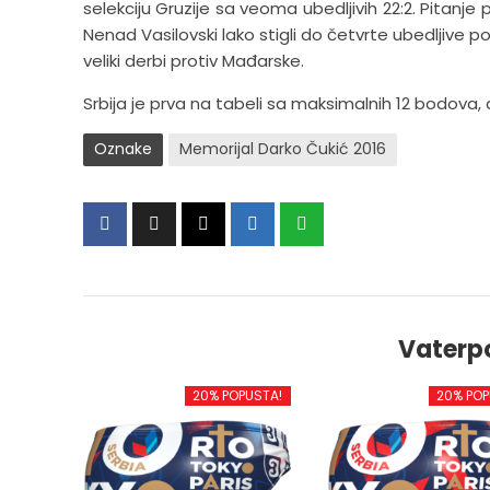
selekciju Gruzije sa veoma ubedljivih 22:2. Pitanje 
Nenad Vasilovski lako stigli do četvrte ubedljive 
veliki derbi protiv Mađarske.
Srbija je prva na tabeli sa maksimalnih 12 bodova,
Oznake
Memorijal Darko Čukić 2016
Vaterp
20% POPUSTA!
20% POP