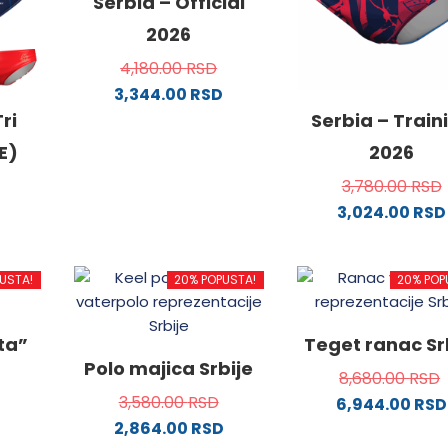
Serbia – Official
2026
4,180.00
RSD
3,344.00
RSD
Ovaj
ri
Serbia – Train
proizvod
E)
2026
ima
3,780.00
RSD
više
3,024.00
RSD
varijanti.
Ovaj
Opcije
od
proizvo
mogu
USTA!
20% POPUSTA!
20% POP
ima
biti
više
izabrane
.
varijanti
na
ata”
Teget ranac Sr
Opcije
stranici
Polo majica Srbije
8,680.00
RSD
mogu
proizvoda.
3,580.00
RSD
6,944.00
RSD
biti
2,864.00
RSD
ne
izabran