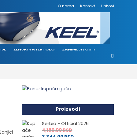
O nama
Kontakt
Linkovi
IJE
ŽENSKI VATERPOLO
ZANIMLJIVOSTI
Proizvodi
Serbia - Official 2026
4,180.00
RSD
anjici
3,344.00
RSD