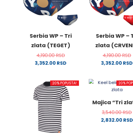
Serbia WP – Tri
Serbia WP – T
zlata (TEGET)
zlata (CRVEN
4,190.00
RSD
4,190.00
RSD
3,352.00
RSD
3,352.00
RSD
Ovaj
Ovaj
proizvod
proizv
20% POPUSTA!
20% POP
ima
ima
više
više
varijanti.
varijanti
Majica “Tri zl
Opcije
Opcije
3,540.00
RSD
mogu
mogu
2,832.00
RSD
biti
biti
izabrane
izabra
Ovaj