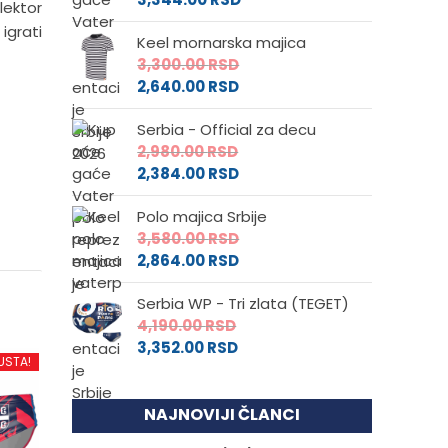
lektor
igrati
Keel mornarska majica
3,300.00
RSD
2,640.00
RSD
Serbia - Official za decu
2,980.00
RSD
2,384.00
RSD
Polo majica Srbije
3,580.00
RSD
2,864.00
RSD
Serbia WP - Tri zlata (TEGET)
4,190.00
RSD
3,352.00
RSD
USTA!
NAJNOVIJI ČLANCI