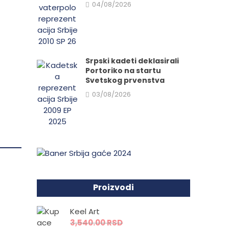
04/08/2026
da.
Srpski kadeti deklasirali
Portoriko na startu
Svetskog prvenstva
03/08/2026
,
Proizvodi
Keel Art
3,540.00
RSD