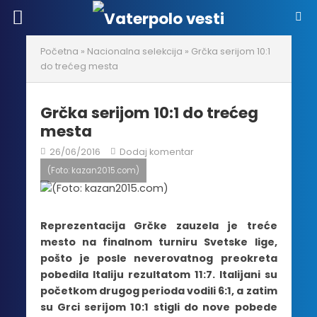
Početna
»
Nacionalna selekcija
»
Grčka serijom 10:1
do trećeg mesta
Grčka serijom 10:1 do trećeg
mesta
26/06/2016
Dodaj komentar
(Foto: kazan2015.com)
Reprezentacija Grčke zauzela je treće
mesto na finalnom turniru Svetske lige,
pošto je posle neverovatnog preokreta
pobedila Italiju rezultatom 11:7. Italijani su
početkom drugog perioda vodili 6:1, a zatim
su Grci serijom 10:1 stigli do nove pobede