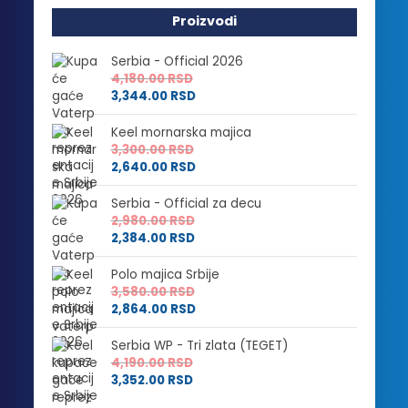
Proizvodi
Serbia - Official 2026
4,180.00
RSD
3,344.00
RSD
Keel mornarska majica
3,300.00
RSD
2,640.00
RSD
Serbia - Official za decu
2,980.00
RSD
2,384.00
RSD
Polo majica Srbije
3,580.00
RSD
2,864.00
RSD
Serbia WP - Tri zlata (TEGET)
4,190.00
RSD
3,352.00
RSD