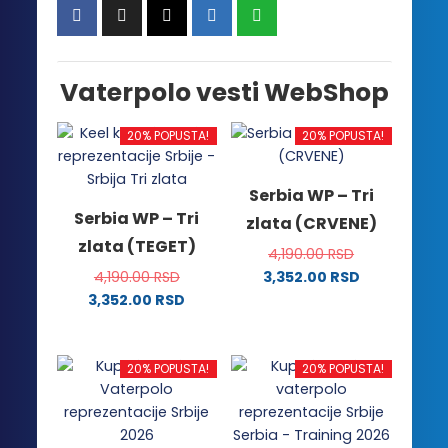
Vaterpolo vesti WebShop
20% POPUSTA!
20% POPUSTA!
Serbia WP – Tri
Serbia WP – Tri
zlata (CRVENE)
zlata (TEGET)
4,190.00
RSD
4,190.00
RSD
3,352.00
RSD
Ovaj
3,352.00
RSD
Ovaj
proizvod
proizvod
ima
ima
više
20% POPUSTA!
20% POPUSTA!
više
varijanti.
varijanti.
Opcije
Opcije
mogu