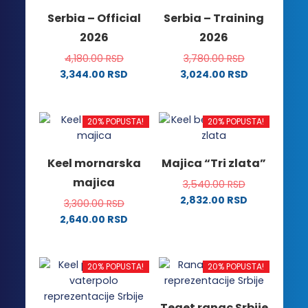
mogu
biti
Serbia – Official
Serbia – Training
biti
izabrane
2026
2026
izabrane
na
na
stranici
4,180.00
RSD
3,780.00
RSD
stranici
proizvoda.
3,344.00
RSD
3,024.00
RSD
proizvoda.
Ovaj
Ovaj
proizvod
proizvod
ima
ima
20% POPUSTA!
20% POPUSTA!
više
više
varijanti.
varijanti.
Keel mornarska
Majica “Tri zlata”
Opcije
Opcije
majica
3,540.00
RSD
mogu
mogu
2,832.00
RSD
biti
biti
3,300.00
RSD
Ovaj
izabrane
izabrane
2,640.00
RSD
proizvod
na
na
Ovaj
ima
stranici
stranici
proizvod
više
proizvoda.
proizvoda.
ima
20% POPUSTA!
20% POPUSTA!
varijanti.
više
Opcije
varijanti.
Teget ranac Srbije