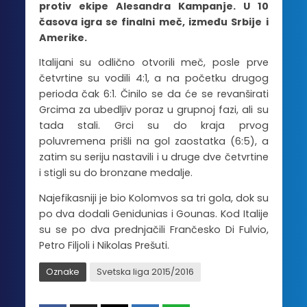
protiv ekipe Alesandra Kampanje. U 10
časova igra se finalni meč, između Srbije i
Amerike.
Italijani su odlično otvorili meč, posle prve
četvrtine su vodili 4:1, a na početku drugog
perioda čak 6:1. Činilo se da će se revanširati
Grcima za ubedljiv poraz u grupnoj fazi, ali su
tada stali. Grci su do kraja prvog
poluvremena prišli na gol zaostatka (6:5), a
zatim su seriju nastavili i u druge dve četvrtine
i stigli su do bronzane medalje.
Najefikasniji je bio Kolomvos sa tri gola, dok su
po dva dodali Genidunias i Gounas. Kod Italije
su se po dva prednjačili Frančesko Di Fulvio,
Petro Filjoli i Nikolas Prešuti.
Oznake
Svetska liga 2015/2016