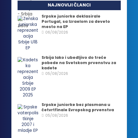
NAJNOVIJI ČLANCI
Srpske juniorke deklasirale
Portugal, sa Izraelom za deveto
mesto na EP
06/08/2026
Srbija lako i ubedljivo do treće
pobede na Svetskom prvenstvu za
kadete
05/08/2026
Srpske juniorke bez plasmana u
četvrtfinale Evropskog prvenstva
05/08/2026