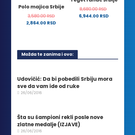
mogu
Opcije
Polo majica Srbije
biti
8,680.00
RSD
mogu
izabrane
3,580.00
RSD
6,944.00
RSD
biti
na
2,864.00
RSD
izabrane
stranici
Ovaj
na
proizvoda.
proizvod
stranici
ima
proizvoda.
više
Možda te zanima i ovo:
varijanti.
Opcije
mogu
biti
Udovičić: Da bi pobedili Srbiju mora
izabrane
sve da vam ide od ruke
na
26/06/2016
stranici
proizvoda.
Šta su šampioni rekli posle nove
zlatne medalje (IZJAVE)
26/06/2016