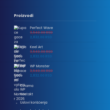
Proizvodi
Perfect Wave
3,540.00
RSD
2,832.00
RSD
Keel Art
3,540.00
RSD
2,832.00
RSD
WP Monster
3,540.00
RSD
2,832.00
RSD
O nama
Kontakt
Uslovi korišćenja