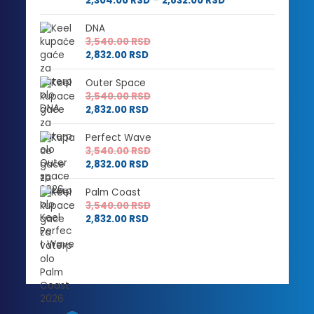
2,304.00
RSD
–
2,832.00
RSD
cena:
od
od
2,880.00 RSD
DNA
2,304.00 RSD
do
3,540.00
RSD
do
3,540.00 RSD
2,832.00
RSD
2,832.00 RSD
Outer Space
3,540.00
RSD
2,832.00
RSD
Perfect Wave
3,540.00
RSD
2,832.00
RSD
Palm Coast
3,540.00
RSD
2,832.00
RSD