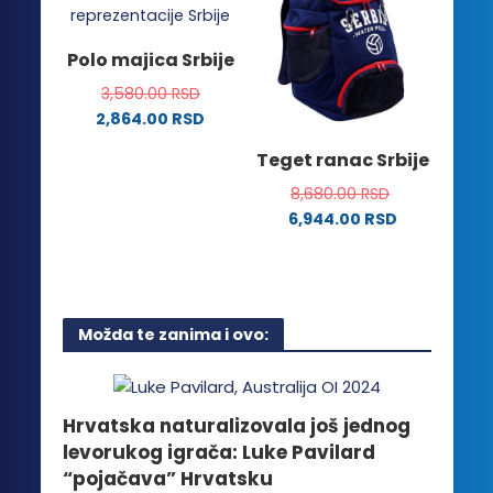
Opcije
varijanti.
mogu
Opcije
Polo majica Srbije
biti
mogu
izabrane
3,580.00
RSD
biti
na
2,864.00
RSD
izabrane
stranici
Ovaj
na
Teget ranac Srbije
proizvoda.
proizvod
stranici
ima
8,680.00
RSD
proizvoda.
više
6,944.00
RSD
varijanti.
Opcije
mogu
biti
Možda te zanima i ovo:
izabrane
na
stranici
proizvoda.
Hrvatska naturalizovala još jednog
levorukog igrača: Luke Pavilard
“pojačava” Hrvatsku