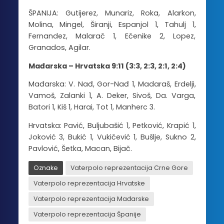
ŠPANIJA: Gutijerez, Munariz, Roka, Alarkon,
Molina, Mingel, Širanji, Espanjol 1, Tahulj 1,
Fernandez, Malarač 1, Ečenike 2, Lopez,
Granados, Agilar.
Mađarska – Hrvatska 9:11 (3:3, 2:3, 2:1, 2:4)
Mađarska: V. Nađ, Gor-Nađ 1, Madaraš, Erdelji,
Vamoš, Zalanki 1, A. Deker, Sivoš, Da. Varga,
Batori 1, Kiš 1, Harai, Tot 1, Manherc 3.
Hrvatska: Pavić, Buljubašić 1, Petković, Krapić 1,
Joković 3, Bukić 1, Vukičević 1, Bušlje, Sukno 2,
Pavlović, Šetka, Macan, Bijač.
Oznake
Vaterpolo reprezentacija Crne Gore
Vaterpolo reprezentacija Hrvatske
Vaterpolo reprezentacija Mađarske
Vaterpolo reprezentacija Španije