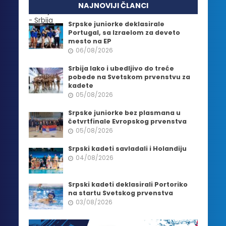
NAJNOVIJI ČLANCI
Srpske juniorke deklasirale
Portugal, sa Izraelom za deveto
mesto na EP
06/08/2026
Srbija lako i ubedljivo do treće
pobede na Svetskom prvenstvu za
kadete
05/08/2026
Srpske juniorke bez plasmana u
četvrtfinale Evropskog prvenstva
05/08/2026
Srpski kadeti savladali i Holandiju
04/08/2026
Srpski kadeti deklasirali Portoriko
na startu Svetskog prvenstva
03/08/2026