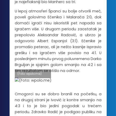
je najefiaksniji bio Manherc sa tri.
U lepoj atmosferi Španci su bolje otvorili meč,
poveli golovima Ečenika i Malarača 2:0, dok
domaći igrači nisu iskoristili pet napada sa
igračem više. U drugom periodu zaostatak je
prepolovio Aleksandar Radović, a ubrzo je
odgovorio Albert Espanjol (3:1). Ečenike je
promašio peterac, ali je nešto kasnije ispravio
grešku i sa igračem više povisio na 4:1. U
poslednjem minutu prvog poluvremena Darko
Brguljan je sjajnim golom smanjio na 4:2 i sa
tim rezultatom se otišlo na odmor.
(Foto: wpolo.me)
Crnogorci su se dobro branili na početku, a
na drugoj strani je Ivović iz kontre smanjio na
4:3 i to je bio jedini pogodak u trećem
periodu. Zdravko Radić je podigao publiku na