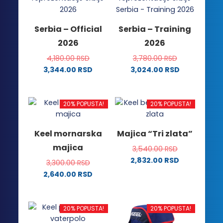
Opcije
mogu
mogu
biti
Serbia – Official
Serbia – Training
biti
izabrane
2026
2026
izabrane
na
na
stranici
4,180.00
RSD
3,780.00
RSD
stranici
proizvoda.
3,344.00
RSD
3,024.00
RSD
proizvoda.
Ovaj
Ovaj
proizvod
proizvod
ima
ima
20% POPUSTA!
20% POPUSTA!
više
više
varijanti.
varijanti.
Keel mornarska
Majica “Tri zlata”
Opcije
Opcije
majica
3,540.00
RSD
mogu
mogu
2,832.00
RSD
biti
biti
3,300.00
RSD
Ovaj
izabrane
izabrane
2,640.00
RSD
proizvod
na
na
Ovaj
ima
stranici
stranici
proizvod
više
proizvoda.
proizvoda.
ima
20% POPUSTA!
20% POPUSTA!
varijanti.
više