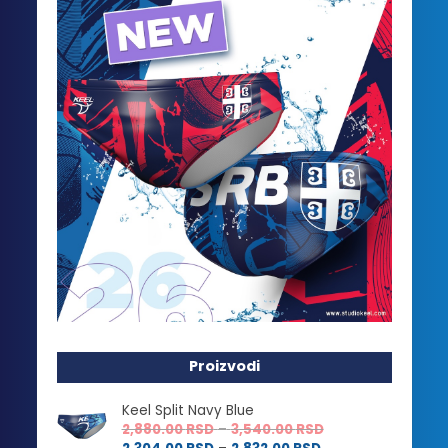
Proizvodi
Keel Split Navy Blue
Raspon
2,880.00
RSD
–
3,540.00
RSD
Raspon
cena: