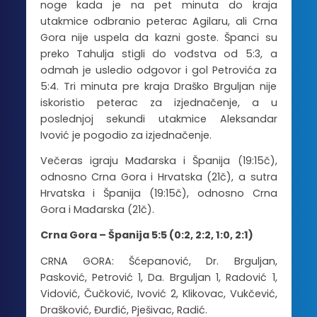
noge kada je na pet minuta do kraja
utakmice odbranio peterac Agilaru, ali Crna
Gora nije uspela da kazni goste. Španci su
preko Tahulja stigli do vođstva od 5:3, a
odmah je usledio odgovor i gol Petrovića za
5:4. Tri minuta pre kraja Draško Brguljan nije
iskoristio peterac za izjednačenje, a u
poslednjoj sekundi utakmice Aleksandar
Ivović je pogodio za izjednačenje.
Večeras igraju Mađarska i Španija (19:15č),
odnosno Crna Gora i Hrvatska (21č), a sutra
Hrvatska i Španija (19:15č), odnosno Crna
Gora i Mađarska (21č).
Crna Gora – Španija 5:5 (0:2, 2:2, 1:0, 2:1)
CRNA GORA: Šćepanović, Dr. Brguljan,
Pasković, Petrović 1, Da. Brguljan 1, Radović 1,
Vidović, Čučković, Ivović 2, Klikovac, Vukčević,
Drašković, Đurđić, Pješivac, Radić.