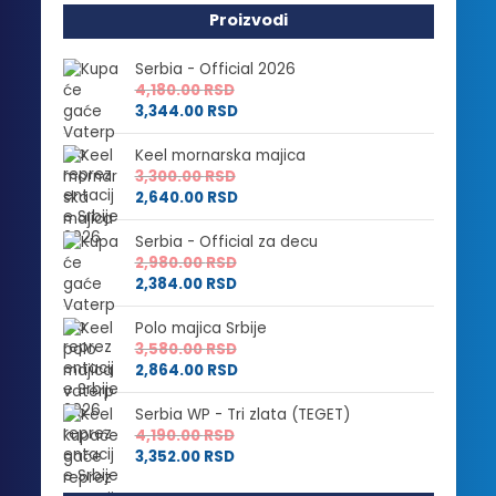
Proizvodi
Serbia - Official 2026
4,180.00
RSD
3,344.00
RSD
Keel mornarska majica
3,300.00
RSD
2,640.00
RSD
Serbia - Official za decu
2,980.00
RSD
2,384.00
RSD
Polo majica Srbije
3,580.00
RSD
2,864.00
RSD
Serbia WP - Tri zlata (TEGET)
4,190.00
RSD
3,352.00
RSD