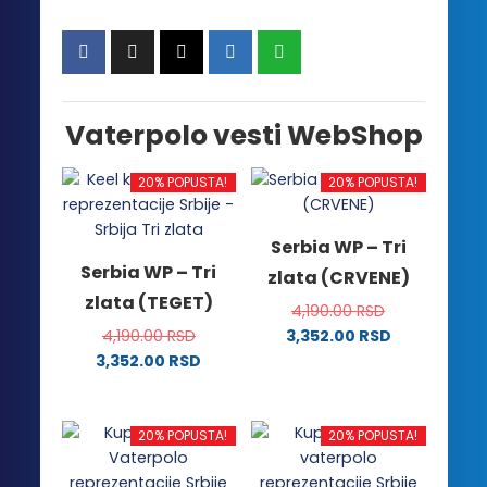
Vaterpolo vesti WebShop
20% POPUSTA!
20% POPUSTA!
Serbia WP – Tri
Serbia WP – Tri
zlata (CRVENE)
zlata (TEGET)
4,190.00
RSD
4,190.00
RSD
3,352.00
RSD
Ovaj
3,352.00
RSD
Ovaj
proizvod
proizvod
ima
ima
više
20% POPUSTA!
20% POPUSTA!
više
varijanti.
varijanti.
Opcije