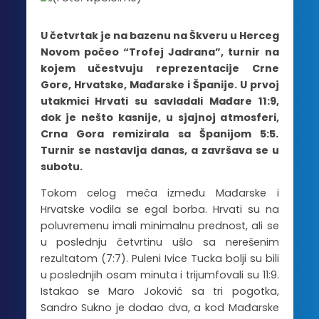
U četvrtak je na bazenu na Škveru u Herceg
Novom počeo “Trofej Jadrana”, turnir na
kojem učestvuju reprezentacije Crne
Gore, Hrvatske, Mađarske i Španije. U prvoj
utakmici Hrvati su savladali Mađare 11:9,
dok je nešto kasnije, u sjajnoj atmosferi,
Crna Gora remizirala sa Španijom 5:5.
Turnir se nastavlja danas, a završava se u
subotu.
Tokom celog meča između Mađarske i
Hrvatske vodila se egal borba. Hrvati su na
poluvremenu imali minimalnu prednost, ali se
u poslednju četvrtinu ušlo sa nerešenim
rezultatom (7:7). Puleni Ivice Tucka bolji su bili
u poslednjih osam minuta i trijumfovali su 11:9.
Istakao se Maro Joković sa tri pogotka,
Sandro Sukno je dodao dva, a kod Mađarske