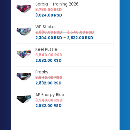
Serbia - Training 2026
3,780.00
RSD
3,024.00
RSD
WP Sticker
Raspon
2,880.00
RSD
–
3,540.00
RSD
Raspon
cena:
2,304.00
RSD
–
2,832.00
RSD
cena:
od
od
2,880.00 RSD
Keel Puzzle
2,304.00 RSD
do
3,540.00
RSD
do
3,540.00 RSD
2,832.00
RSD
2,832.00 RSD
Freaky
3,540.00
RSD
2,832.00
RSD
AP Energy Blue
3,540.00
RSD
2,832.00
RSD