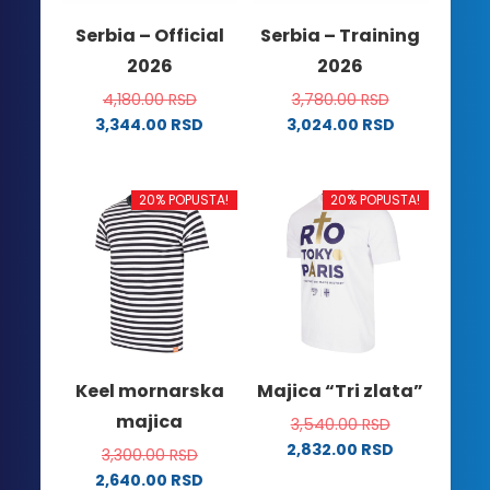
na
stranici
Serbia – Official
Serbia – Training
stranici
proizvoda.
2026
2026
proizvoda.
4,180.00
RSD
3,780.00
RSD
3,344.00
RSD
3,024.00
RSD
Ovaj
Ovaj
proizvod
proizvod
ima
ima
20% POPUSTA!
20% POPUSTA!
više
više
varijanti.
varijanti.
Opcije
Opcije
mogu
mogu
biti
biti
izabrane
izabrane
na
na
Keel mornarska
Majica “Tri zlata”
stranici
stranici
majica
3,540.00
RSD
proizvoda.
proizvoda.
2,832.00
RSD
3,300.00
RSD
Ovaj
2,640.00
RSD