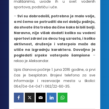
mališanima, uvode ih u svet vodenih
sportova, podstiču i uče.
–
Svi su dobrodošli, potrebno je malo volje,
a mi ćemo se potruditi da svi dobiju pažnju,
da shvate šta treba da čine kako bi bili bolji.
Naravno, nije višak dodati koliko su vodeni
sportovi zdravi za decu tog uzrasta, i koliko
aktivnost, druženje i vaterpolo može da
utiče na izgradnju karaktera. Dovoljno je
pogledati srpske vaterpolo šampione
–
rekao je Aleksandar.
Upis članova počinje 1. juna 2016 godine, a prvi
čas je besplatan. Brojevi telefona za sve
informacije i rezervacije mesta u školici:
064/04-04-047 i 062/22-60-35.