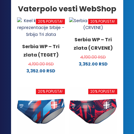
Vaterpolo vesti WebShop
20% POPUSTA!
20% POPUSTA!
Serbia WP – Tri
Serbia WP – Tri
zlata (CRVENE)
zlata (TEGET)
4,190.00
RSD
4,190.00
RSD
3,352.00
RSD
Ovaj
3,352.00
RSD
Ovaj
proizvod
proizvod
ima
ima
više
20% POPUSTA!
20% POPUSTA!
više
varijanti.
varijanti.
Opcije
Opcije
mogu
mogu
biti
biti
izabrane
izabrane
na