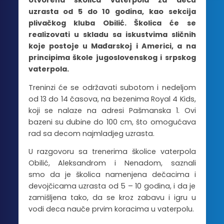
otvorena školica vaterpola za decu
uzrasta od 5 do 10 godina, kao sekcija
plivačkog kluba Obilić. Školica će se
realizovati u skladu sa iskustvima sličnih
koje postoje u Mađarskoj i Americi, a na
principima škole jugoslovenskog i srpskog
vaterpola.
Treninzi će se održavati subotom i nedeljom
od 13 do 14 časova, na bezenima Royal 4 Kids,
koji se nalaze na adresi Pašmanska 1. Ovi
bazeni su dubine do 100 cm, što omogućava
rad sa decom najmladjeg uzrasta.
U razgovoru sa trenerima školice vaterpola
Obilić, Aleksandrom i Nenadom, saznali
smo da je školica namenjena dečacima i
devojčicama uzrasta od 5 – 10 godina, i da je
zamišljena tako, da se kroz zabavu i igru u
vodi deca nauče prvim koracima u vaterpolu.