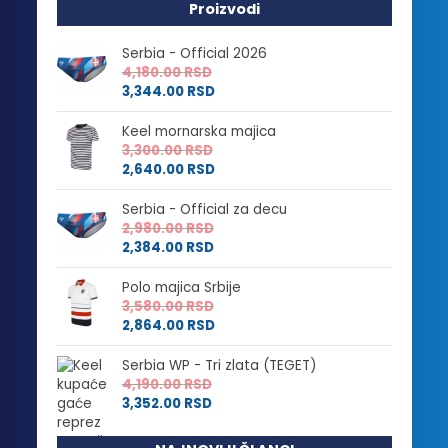
Proizvodi
Serbia - Official 2026
4,180.00
RSD
3,344.00
RSD
Keel mornarska majica
3,300.00
RSD
2,640.00
RSD
Serbia - Official za decu
2,980.00
RSD
2,384.00
RSD
Polo majica Srbije
3,580.00
RSD
2,864.00
RSD
Serbia WP - Tri zlata (TEGET)
4,190.00
RSD
3,352.00
RSD