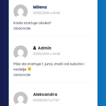
biti
Milena
izabrane
31/05/2016 u 14:00
na
stranici
Kada startuje obuka?
proizvoda.
ODGOVORI
Admin
31/05/2016 u 14:45
Piše da startuje 1. juna, znači od subote i
nedelje
ODGOVORI
Aleksandra
19/09/2017 u 17:57