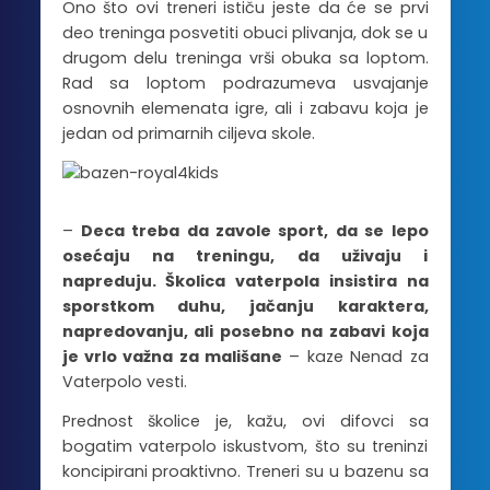
Ono što ovi treneri ističu jeste da će se prvi
deo treninga posvetiti obuci plivanja, dok se u
drugom delu treninga vrši obuka sa loptom.
Rad sa loptom podrazumeva usvajanje
osnovnih elemenata igre, ali i zabavu koja je
jedan od primarnih ciljeva skole.
–
Deca treba da zavole sport, da se lepo
osećaju na treningu, da uživaju i
napreduju. Školica vaterpola insistira na
sporstkom duhu, jačanju karaktera,
napredovanju, ali posebno na zabavi koja
je vrlo važna za mališane
– kaze Nenad za
Vaterpolo vesti.
Prednost školice je, kažu, ovi difovci sa
bogatim vaterpolo iskustvom, što su treninzi
koncipirani proaktivno. Treneri su u bazenu sa