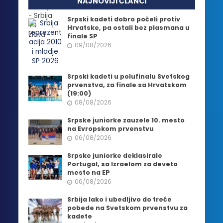
NAJNOVIJI ČLANCI
Srpski kadeti dobro počeli protiv
Hrvatske, pa ostali bez plasmana u
finale SP
09/08/2026
Srpski kadeti u polufinalu Svetskog
prvenstva, za finale sa Hrvatskom
(19:00)
08/08/2026
Srpske juniorke zauzele 10. mesto
na Evropskom prvenstvu
06/08/2026
Srpske juniorke deklasirale
Portugal, sa Izraelom za deveto
mesto na EP
06/08/2026
Srbija lako i ubedljivo do treće
pobede na Svetskom prvenstvu za
kadete