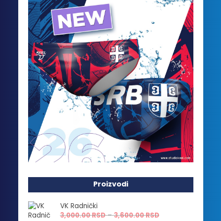
Proizvodi
VK Radnički
Raspon
3,000.00
RSD
–
3,600.00
RSD