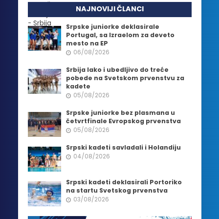
NAJNOVIJI ČLANCI
Srpske juniorke deklasirale
Portugal, sa Izraelom za deveto
mesto na EP
06/08/2026
Srbija lako i ubedljivo do treće
pobede na Svetskom prvenstvu za
kadete
05/08/2026
Srpske juniorke bez plasmana u
četvrtfinale Evropskog prvenstva
05/08/2026
Srpski kadeti savladali i Holandiju
04/08/2026
Srpski kadeti deklasirali Portoriko
na startu Svetskog prvenstva
03/08/2026