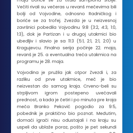
maja boriće se za titulu šampiona Srbije.
Večiti rivali su večeras u revanš mečevima bili
bolji od Vojvodine, odnosno Radničkog i
boriće se za trofej. Zvezda je u neizvesnoj
završnici pobedila Vojvodinu 9:8 (3:2, 4:3, 1:0,
1:3), dok je Partizan i u drugoj utakmici bio
ubedljiv i slavio je sa 11:3 (5:1, 2:1, 2:1, 2:0) u
Kragujevcu. Finalna serija počinje 22. maja,
revanš je 25. a eventualna treća utakmica na
programu je 28. maja.
Vojvodina je pružila jak otpor Zvezdi i, za
razliku od prve utakmice, meč je bio
neizvestan do samog kraja. Crveno-beli su
strpljivom igrom postepeno uvećavali
prednost, a kada je četiri i po minuta pre kraja
meča Branko Peković pogodio za 9:5,
pobednik je praktično bio poznat. Međutim,
domaći igrači nisu odustajali i na kraju su
uspeli da ublaže poraz, pošto je pet sekundi