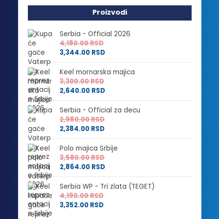
Proizvodi
Serbia - Official 2026
4,180.00
RSD
3,344.00
RSD
Keel mornarska majica
3,300.00
RSD
2,640.00
RSD
Serbia - Official za decu
2,980.00
RSD
2,384.00
RSD
Polo majica Srbije
3,580.00
RSD
2,864.00
RSD
Serbia WP - Tri zlata (TEGET)
4,190.00
RSD
3,352.00
RSD