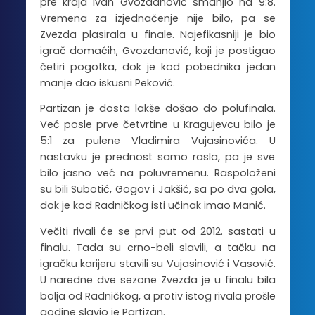
pre kraja Ivan Gvozdanović smanjio na 9:8.
Vremena za izjednačenje nije bilo, pa se
Zvezda plasirala u finale. Najefikasniji je bio
igrač domaćih, Gvozdanović, koji je postigao
četiri pogotka, dok je kod pobednika jedan
manje dao iskusni Peković.
Partizan je dosta lakše došao do polufinala.
Već posle prve četvrtine u Kragujevcu bilo je
5:1 za pulene Vladimira Vujasinovića. U
nastavku je prednost samo rasla, pa je sve
bilo jasno već na poluvremenu. Raspoloženi
su bili Subotić, Gogov i Jakšić, sa po dva gola,
dok je kod Radničkog isti učinak imao Manić.
Večiti rivali će se prvi put od 2012. sastati u
finalu. Tada su crno-beli slavili, a tačku na
igračku karijeru stavili su Vujasinović i Vasović.
U naredne dve sezone Zvezda je u finalu bila
bolja od Radničkog, a protiv istog rivala prošle
godine slavio je Partizan.