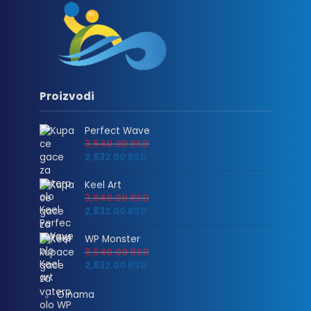
Proizvodi
Perfect Wave
3,540.00
RSD
2,832.00
RSD
Keel Art
3,540.00
RSD
2,832.00
RSD
WP Monster
3,540.00
RSD
2,832.00
RSD
O nama