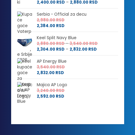
cena:
Raspon
2,400.00
RSD
–
2,880.00
RSD
od
cena:
3,000.00 RSD
od
Serbia - Official za decu
do
2,400.00 RSD
2,980.00
RSD
3,600.00 RSD
do
2,384.00
RSD
2,880.00 RSD
Keel Split Navy Blue
Raspon
2,880.00
RSD
–
3,540.00
RSD
Raspon
cena:
2,304.00
RSD
–
2,832.00
RSD
cena:
od
od
2,880.00 RSD
AP Energy Blue
2,304.00 RSD
do
3,540.00
RSD
do
3,540.00 RSD
2,832.00
RSD
2,832.00 RSD
Majica AP Logo
3,240.00
RSD
2,592.00
RSD