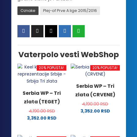
Oznake
Plej-of Prve A lige 2015/2016
Vaterpolo vesti WebShop
20% POPUSTA!
20% POPUSTA!
Serbia WP – Tri
Serbia WP – Tri
zlata (CRVENE)
zlata (TEGET)
4,190.00
RSD
4,190.00
RSD
3,352.00
RSD
Ovaj
3,352.00
RSD
Ovaj
proizvod
proizvod
ima