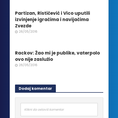
Partizan, Rističević i Vico uputili
izvinjenje igračima i navijačima
Zvezde
26/05/2016
Rackov: Žao mi je publike, vaterpolo
ovo nije zaslužio
26/05/2016
Dodaj komentar
Klikni da ostaviš komentar