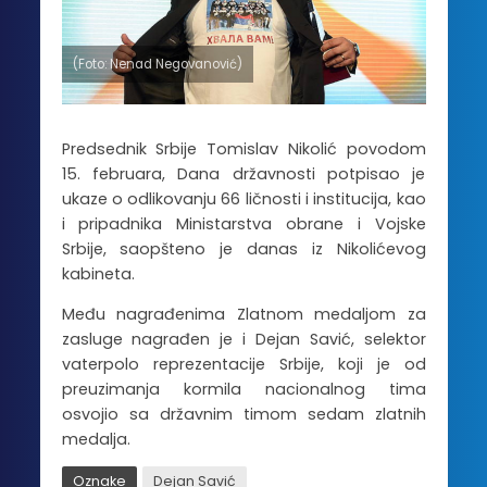
(Foto: Nenad Negovanović)
Predsednik Srbije Tomislav Nikolić povodom
15. februara, Dana državnosti potpisao je
ukaze o odlikovanju 66 ličnosti i institucija, kao
i pripadnika Ministarstva obrane i Vojske
Srbije, saopšteno je danas iz Nikolićevog
kabineta.
Među nagrađenima Zlatnom medaljom za
zasluge nagrađen je i Dejan Savić, selektor
vaterpolo reprezentacije Srbije, koji je od
preuzimanja kormila nacionalnog tima
osvojio sa državnim timom sedam zlatnih
medalja.
Oznake
Dejan Savić