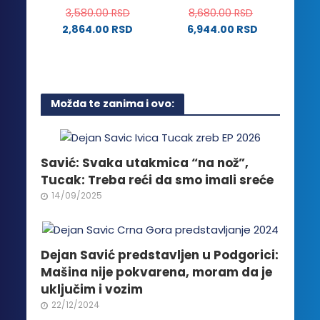
3,580.00
RSD
8,680.00
RSD
proizvoda.
2,864.00
RSD
6,944.00
RSD
Ovaj
proizvod
ima
više
Možda te zanima i ovo:
varijanti.
Opcije
mogu
biti
Savić: Svaka utakmica “na nož”,
izabrane
Tucak: Treba reći da smo imali sreće
na
14/09/2025
stranici
proizvoda.
Dejan Savić predstavljen u Podgorici:
Mašina nije pokvarena, moram da je
uključim i vozim
22/12/2024