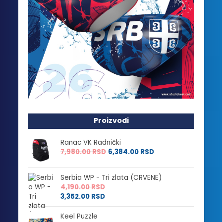
Proizvodi
Ranac VK Radnički
7,980.00
RSD
6,384.00
RSD
Serbia WP - Tri zlata (CRVENE)
4,190.00
RSD
3,352.00
RSD
Keel Puzzle