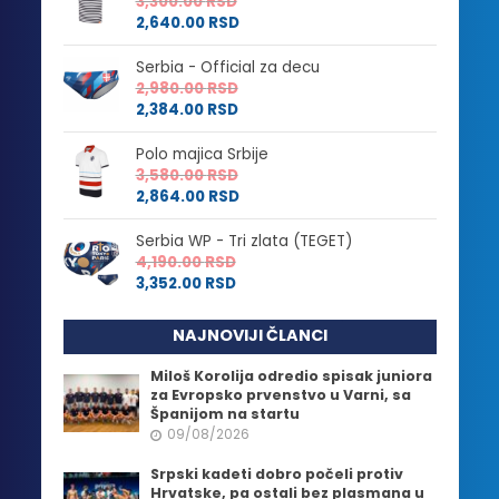
3,300.00
RSD
2,640.00
RSD
Serbia - Official za decu
2,980.00
RSD
2,384.00
RSD
Polo majica Srbije
3,580.00
RSD
2,864.00
RSD
Serbia WP - Tri zlata (TEGET)
4,190.00
RSD
3,352.00
RSD
NAJNOVIJI ČLANCI
Miloš Korolija odredio spisak juniora
za Evropsko prvenstvo u Varni, sa
Španijom na startu
09/08/2026
Srpski kadeti dobro počeli protiv
Hrvatske, pa ostali bez plasmana u