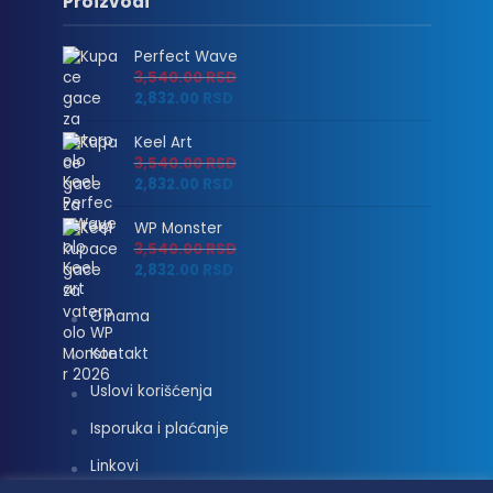
Proizvodi
Perfect Wave
3,540.00
RSD
2,832.00
RSD
Keel Art
3,540.00
RSD
2,832.00
RSD
WP Monster
3,540.00
RSD
2,832.00
RSD
O nama
Kontakt
Uslovi korišćenja
Isporuka i plaćanje
Linkovi