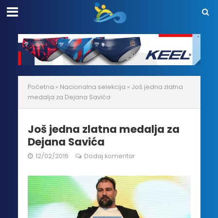
Početna
»
Nacionalna selekcija
»
Još jedna zlatna
medalja za Dejana Savića
Još jedna zlatna medalja za
Dejana Savića
12/02/2016
Dodaj komentar