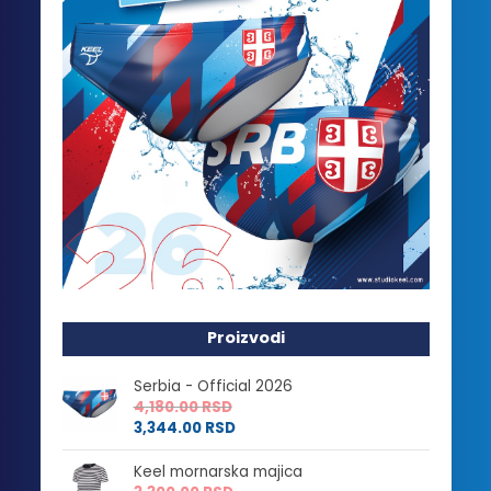
Proizvodi
Serbia - Official 2026
4,180.00
RSD
3,344.00
RSD
Keel mornarska majica