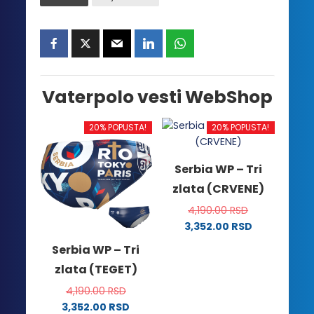
Vaterpolo vesti WebShop
20% POPUSTA!
20% POPUSTA!
Serbia WP – Tri
zlata (CRVENE)
4,190.00
RSD
3,352.00
RSD
Ovaj
Serbia WP – Tri
proizvod
zlata (TEGET)
ima
više
4,190.00
RSD
varijanti.
3,352.00
RSD