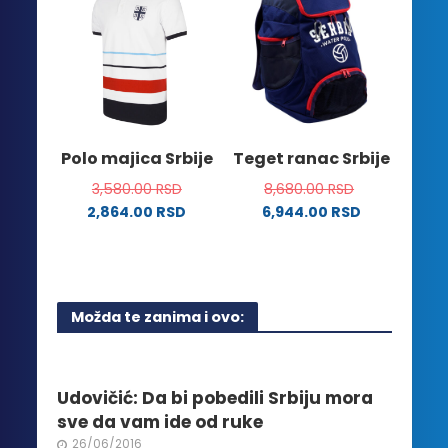
varijanti.
više
Opcije
varijanti.
mogu
Opcije
biti
mogu
izabrane
biti
na
izabrane
stranici
na
Polo majica Srbije
Teget ranac Srbije
proizvoda.
stranici
3,580.00
RSD
8,680.00
RSD
proizvoda.
2,864.00
RSD
6,944.00
RSD
Ovaj
proizvod
ima
više
Možda te zanima i ovo:
varijanti.
Opcije
mogu
biti
Udovičić: Da bi pobedili Srbiju mora
izabrane
sve da vam ide od ruke
na
26/06/2016