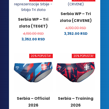
Serbia WP – Tri
Serbia WP – Tri
zlata (CRVENE)
zlata (TEGET)
4,190.00
RSD
4,190.00
RSD
3,352.00
RSD
Ovaj
3,352.00
RSD
Ovaj
proizvod
proizvod
ima
ima
više
20% POPUSTA!
20% POPUSTA!
više
varijanti.
varijanti.
Opcije
Opcije
mogu
mogu
biti
biti
izabrane
izabrane
na
na
stranici
Serbia – Official
Serbia – Training
stranici
proizvoda.
2026
2026
proizvoda.