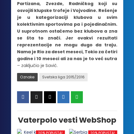
Partizana, Zvezde, Radničkog koji su
osvojili klupske trofeje i Vojvodine. Rešenje
je u kategorizaciji klubova u svim
kolektivnim sportovima pa i pojedinačnim.
U suprotnom ostaćemo bez klubova a zna
se šta to znači. Jer ovakvi rezultati
reprezentacije ne mogu dugo da traju.
Nama je Rio za deset meseci, Tokio za četiri
godine i 10 meseci ali za nas je to već sutra
– zaključio je Savić.
Oznake
Svetska liga 2015/2016
Vaterpolo vesti WebShop
20% POPUSTA!
20% POPUSTA!