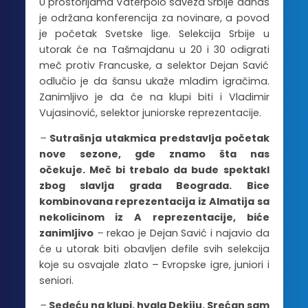
U prostorijama Vaterpolo saveza Srbije danas
je održana konferencija za novinare, a povod
je početak Svetske lige. Selekcija Srbije u
utorak će na Tašmajdanu u 20 i 30 odigrati
meč protiv Francuske, a selektor Dejan Savić
odlučio je da šansu ukaže mlađim igračima.
Zanimljivo je da će na klupi biti i Vladimir
Vujasinović, selektor juniorske reprezentacije.
–
Sutrašnja utakmica predstavlja početak
nove sezone, gde znamo šta nas
očekuje. Meč bi trebalo da bude spektakl
zbog slavlja grada Beograda. Bice
kombinovana reprezentacija iz Almatija sa
nekolicinom iz A reprezentacije, biće
zanimljivo
–
rekao je Dejan Savić i najavio da
će u utorak biti obavljen defile svih selekcija
koje su osvajale zlato – Evropske igre, juniori i
seniori.
–
Sedeću na klupi, hvala Dekiju. Srećan sam