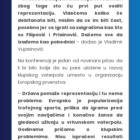
zbog toga sto ću prvi put voditi
reprezentaciju. Videćemo koliko će
debitanata biti, mislim da ce im biti čast,
posebno jer ce igrati sa saigračima kao što
su Filipović i Prlainović. Daćemo sve da
izađemo kao pobednici
– dodao je Vladimir
Vujasinović.
Na konferenciji je jedan od novinara pitao da
li bi bilo bolje da su pare uložene u razvoj
klupskog vaterpola umesto u organizaciju
Evropskog prvenstva.
–
Država pomaže reprezentaciju i tu nema
problema. Evropsko je popularizacija
trofejnog sporta, prilika da igramo pred
svojim navijačima i konačno šansa da
gledaoci uživaju u vrhunskom vaterpolu.
Godinama pričamo o klupskim
problemima. Nisu ispraćeni rezultati