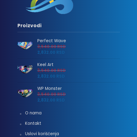
Proizvodi
Perfect Wave
3,540.00
RSD
2,832.00
RSD
Keel Art
3,540.00
RSD
2,832.00
RSD
WP Monster
3,540.00
RSD
2,832.00
RSD
O nama
Kontakt
Uslovi korišćenja