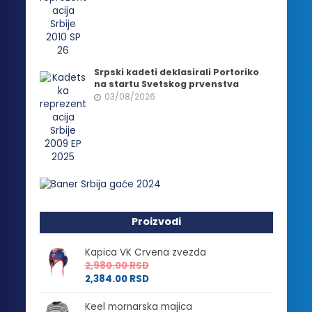
Srpski kadeti deklasirali Portoriko
na startu Svetskog prvenstva
03/08/2026
Proizvodi
Kapica VK Crvena zvezda
2,980.00
RSD
2,384.00
RSD
Keel mornarska majica