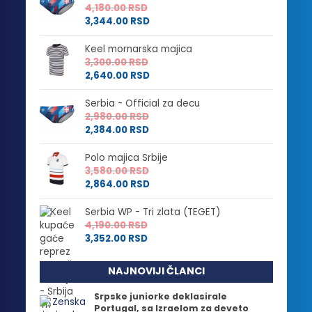
4,180.00
RSD
3,344.00
RSD
Keel mornarska majica
3,300.00
RSD
2,640.00
RSD
Serbia - Official za decu
2,980.00
RSD
2,384.00
RSD
Polo majica Srbije
3,580.00
RSD
2,864.00
RSD
Serbia WP - Tri zlata (TEGET)
4,190.00
RSD
3,352.00
RSD
NAJNOVIJI ČLANCI
Srpske juniorke deklasirale
Portugal, sa Izraelom za deveto