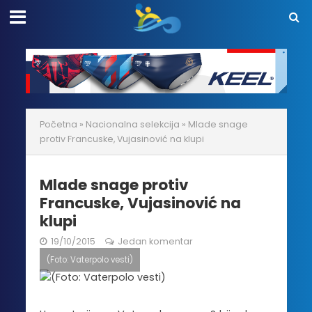
Početna
»
Nacionalna selekcija
»
Mlade snage
protiv Francuske, Vujasinović na klupi
Mlade snage protiv
Francuske, Vujasinović na
klupi
19/10/2015
Jedan komentar
(Foto: Vaterpolo vesti)