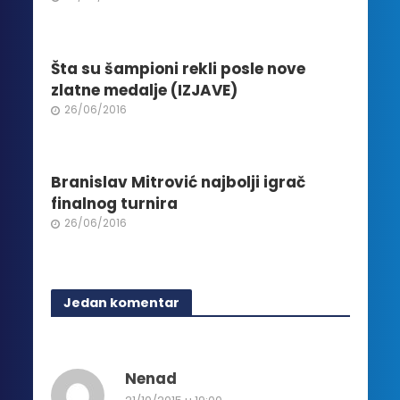
stranici
proizvoda.
Šta su šampioni rekli posle nove
zlatne medalje (IZJAVE)
26/06/2016
Branislav Mitrović najbolji igrač
finalnog turnira
26/06/2016
Jedan komentar
Nenad