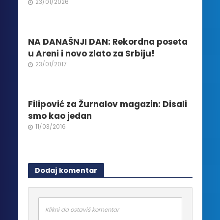
stranici
23/01/2026
proizvoda.
NA DANAŠNJI DAN: Rekordna poseta
u Areni i novo zlato za Srbiju!
23/01/2017
Filipović za Žurnalov magazin: Disali
smo kao jedan
11/03/2016
Dodaj komentar
Klikni da ostaviš komentar