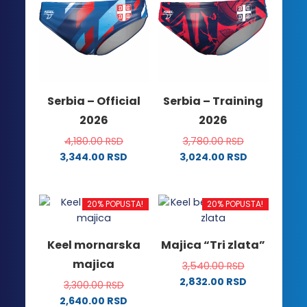
varijanti.
izabrane
Opcije
na
mogu
stranici
biti
proizvoda.
izabrane
na
Serbia – Official
Serbia – Training
stranici
2026
2026
proizvoda.
4,180.00
RSD
3,780.00
RSD
3,344.00
RSD
3,024.00
RSD
Ovaj
Ovaj
proizvod
proizvod
ima
ima
20% POPUSTA!
20% POPUSTA!
više
više
varijanti.
varijanti.
Keel mornarska
Majica “Tri zlata”
Opcije
Opcije
majica
3,540.00
RSD
mogu
mogu
2,832.00
RSD
biti
biti
3,300.00
RSD
Ovaj
izabrane
izabrane
2,640.00
RSD