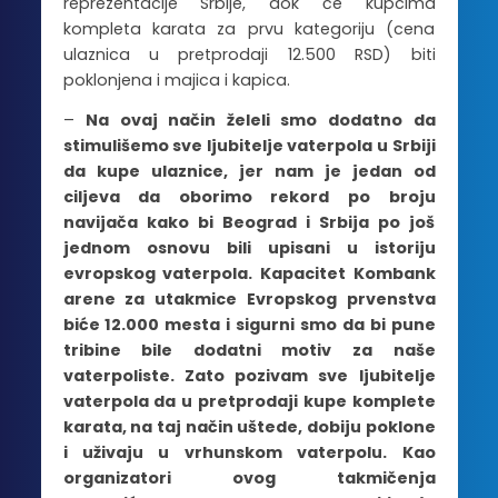
reprezentacije Srbije, dok će kupcima
kompleta karata za prvu kategoriju (cena
ulaznica u pretprodaji 12.500 RSD) biti
poklonjena i majica i kapica.
–
Na ovaj način želeli smo dodatno da
stimulišemo sve ljubitelje vaterpola u Srbiji
da kupe ulaznice, jer nam je jedan od
ciljeva da oborimo rekord po broju
navijača kako bi Beograd i Srbija po još
jednom osnovu bili upisani u istoriju
evropskog vaterpola. Kapacitet Kombank
arene za utakmice Evropskog prvenstva
biće 12.000 mesta i sigurni smo da bi pune
tribine bile dodatni motiv za naše
vaterpoliste. Zato pozivam sve ljubitelje
vaterpola da u pretprodaji kupe komplete
karata, na taj način uštede, dobiju poklone
i uživaju u vrhunskom vaterpolu. Kao
organizatori ovog takmičenja