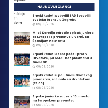
NAJNOVIJI ČLANCI
Srpski kadeti pobedili SAD i osvojili
svetsku bronzu u Zagrebu
09/08/2026
Miloš Korolija odredio spisak juniora
za Evropsko prvenstvo u Varni, sa
Španijom na startu
09/08/2026
Srpski kadeti dobro počeli protiv
Hrvatske, pa ostali bez plasmana u
finale SP
09/08/2026
Srpski kadeti u polufinalu Svetskog
prvenstva, za finale sa Hrvatskom
(19:00)
08/08/2026
Srpske juniorke zauzele 10. mesto
na Evropskom prvenstvu
06/08/2026