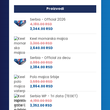
Proizvodi
Serbia - Official 2026
4,180.00
RSD
3,344.00
RSD
Keel mornarska majica
3,300.00
RSD
2,640.00
RSD
Serbia - Official za decu
2,980.00
RSD
2,384.00
RSD
Polo majica Srbije
3,580.00
RSD
2,864.00
RSD
Serbia WP - Tri zlata (TEGET)
4,190.00
RSD
3,352.00
RSD