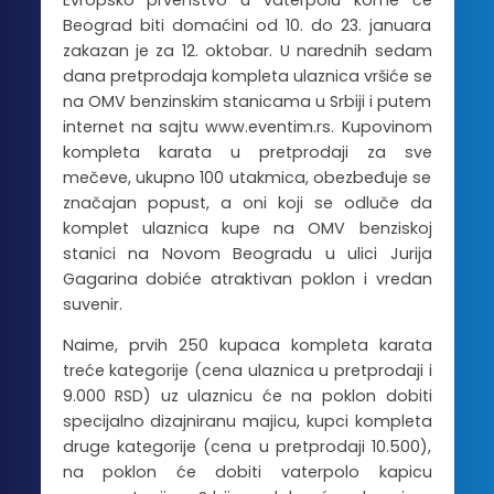
Evropsko prvenstvo u vaterpolu kome će
Beograd biti domaćini od 10. do 23. januara
zakazan je za 12. oktobar. U narednih sedam
dana pretprodaja kompleta ulaznica vršiće se
na OMV benzinskim stanicama u Srbiji i putem
internet na sajtu www.eventim.rs. Kupovinom
kompleta karata u pretprodaji za sve
mečeve, ukupno 100 utakmica, obezbeđuje se
značajan popust, a oni koji se odluče da
komplet ulaznica kupe na OMV benziskoj
stanici na Novom Beogradu u ulici Jurija
Gagarina dobiće atraktivan poklon i vredan
suvenir.
Naime, prvih 250 kupaca kompleta karata
treće kategorije (cena ulaznica u pretprodaji i
9.000 RSD) uz ulaznicu će na poklon dobiti
specijalno dizajniranu majicu, kupci kompleta
druge kategorije (cena u pretprodaji 10.500),
na poklon će dobiti vaterpolo kapicu