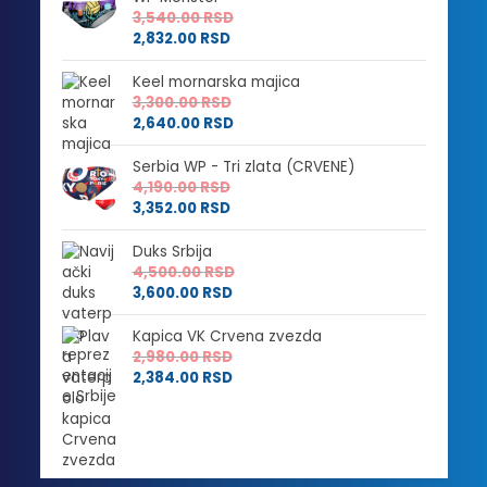
3,540.00
RSD
2,832.00
RSD
Keel mornarska majica
3,300.00
RSD
2,640.00
RSD
Serbia WP - Tri zlata (CRVENE)
4,190.00
RSD
3,352.00
RSD
Duks Srbija
4,500.00
RSD
3,600.00
RSD
Kapica VK Crvena zvezda
2,980.00
RSD
2,384.00
RSD