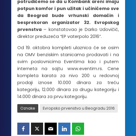
potrudićemo se da u Kombank areni imaju
potpun komfor i pun užitak i učinićemo sve
da Beograd bude vrhunski domaćin i
besprekoran organizator 32. Evropskog
prvenstva
– konstatovao je Darko Udovičić,
direktor preduzeća “EP vaterpolo 2016”.
Od 19. oktobra kompleti ulaznica će se osim
na OMV benziskim stanicama prodavati i na
svim poslovnicima Eventima kao i putem
interneta na sajtu www.eventim.rs. Cene
kompleta karata za nivo 200 u redovnoj
prodaji iznose 10.000 dinara za treću
kategoriju, 12.000 dinara za drugu kategoriju i
14.000 dinara za prvu kategoriju.
Oznake
Evropsko prvenstvo u Beogradu 2016