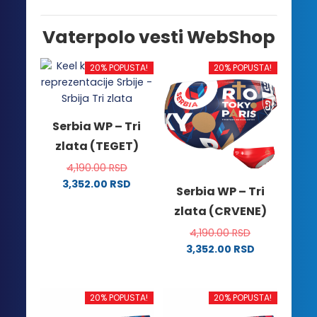
Vaterpolo vesti WebShop
20% POPUSTA!
20% POPUSTA!
Serbia WP – Tri
zlata (TEGET)
4,190.00
RSD
3,352.00
RSD
Serbia WP – Tri
Ovaj
zlata (CRVENE)
proizvod
ima
4,190.00
RSD
više
3,352.00
RSD
Ovaj
varijanti.
proizvod
Opcije
ima
mogu
20% POPUSTA!
20% POPUSTA!
više
biti