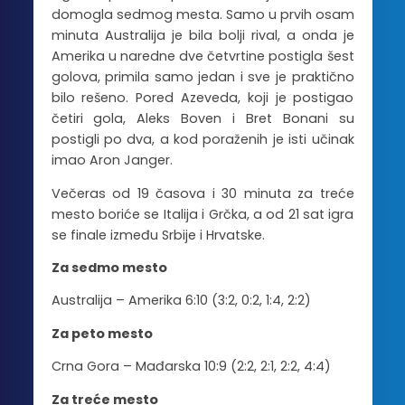
domogla sedmog mesta. Samo u prvih osam
minuta Australija je bila bolji rival, a onda je
Amerika u naredne dve četvrtine postigla šest
golova, primila samo jedan i sve je praktično
bilo rešeno. Pored Azeveda, koji je postigao
četiri gola, Aleks Boven i Bret Bonani su
postigli po dva, a kod poraženih je isti učinak
imao Aron Janger.
Večeras od 19 časova i 30 minuta za treće
mesto boriće se Italija i Grčka, a od 21 sat igra
se finale između Srbije i Hrvatske.
Za sedmo mesto
Australija – Amerika 6:10 (3:2, 0:2, 1:4, 2:2)
Za peto mesto
Crna Gora – Mađarska 10:9 (2:2, 2:1, 2:2, 4:4)
Za treće mesto