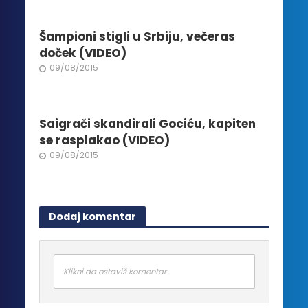
proizvoda.
Šampioni stigli u Srbiju, večeras
doček (VIDEO)
09/08/2015
Saigrači skandirali Gociću, kapiten
se rasplakao (VIDEO)
09/08/2015
Dodaj komentar
Klikni da ostaviš komentar