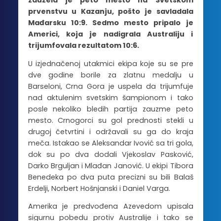
zauzela je peto mesto na Svetskom
prvenstvu u Kazanju, pošto je savladala
Mađarsku 10:9. Sedmo mesto pripalo je
Americi, koja je nadigrala Australiju i
trijumfovala rezultatom 10:6.
U izjednačenoj utakmici ekipa koje su se pre
dve godine borile za zlatnu medalju u
Barseloni, Crna Gora je uspela da trijumfuje
nad aktulenim svetskim šampionom i tako
posle nekoliko bledih partija zauzme peto
mesto. Crnogorci su gol prednosti stekli u
drugoj četvrtini i održavali su ga do kraja
meča. Istakao se Aleksandar Ivović sa tri gola,
dok su po dva dodali Vjekoslav Pasković,
Darko Brguljan i Mlađan Janović. U ekipi Tibora
Benedeka po dva puta precizni su bili Balaš
Erdelji, Norbert Hošnjanski i Daniel Varga.
Amerika je predvođena Azevedom upisala
sigurnu pobedu protiv Australije i tako se