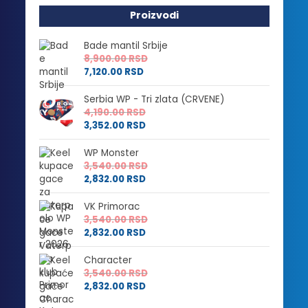
Proizvodi
Bade mantil Srbije
8,900.00
RSD
7,120.00
RSD
Serbia WP - Tri zlata (CRVENE)
4,190.00
RSD
3,352.00
RSD
WP Monster
3,540.00
RSD
2,832.00
RSD
VK Primorac
3,540.00
RSD
2,832.00
RSD
Character
3,540.00
RSD
2,832.00
RSD