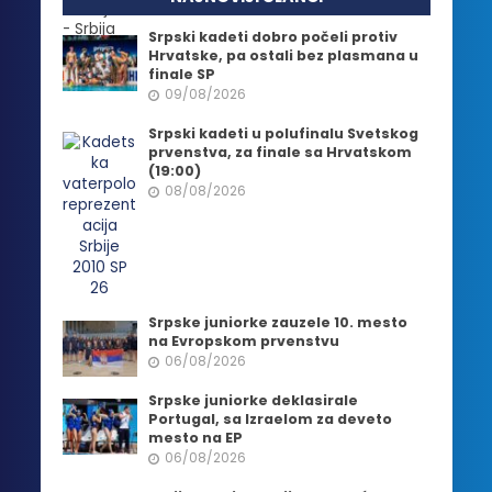
Srpski kadeti dobro počeli protiv
Hrvatske, pa ostali bez plasmana u
finale SP
09/08/2026
Srpski kadeti u polufinalu Svetskog
prvenstva, za finale sa Hrvatskom
(19:00)
08/08/2026
Srpske juniorke zauzele 10. mesto
na Evropskom prvenstvu
06/08/2026
Srpske juniorke deklasirale
Portugal, sa Izraelom za deveto
mesto na EP
06/08/2026