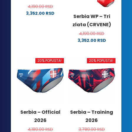
4,190.00
RSD
3,352.00
RSD
Serbia WP – Tri
Ovaj
zlata (CRVENE)
proizvod
ima
4,190.00
RSD
više
3,352.00
RSD
Ovaj
varijanti.
proizvod
Opcije
ima
mogu
20% POPUSTA!
20% POPUSTA!
više
biti
varijanti.
izabrane
Opcije
na
mogu
stranici
biti
proizvoda.
izabrane
na
Serbia – Official
Serbia – Training
stranici
2026
2026
proizvoda.
4,180.00
RSD
3,780.00
RSD