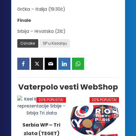
Grčka – Italija (19:30č)
Finale
Srbija – Hrvatska (21č)
Oznake
SP u Kazanju
Vaterpolo vesti WebShop
20% POPUSTA!
20% POPUSTA!
Serbia WP – Tri
zlata (TEGET)