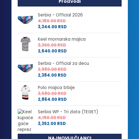
Proizvodi
Serbia - Official 2026
4,180.00
RSD
3,344.00
RSD
Keel mornarska majica
3,300.00
RSD
2,640.00
RSD
Serbia - Official za decu
2,980.00
RSD
2,384.00
RSD
Polo majica Srbije
3,580.00
RSD
2,864.00
RSD
Serbia WP - Tri zlata (TEGET)
4,190.00
RSD
3,352.00
RSD
NAJNOVIJI ČLANCI