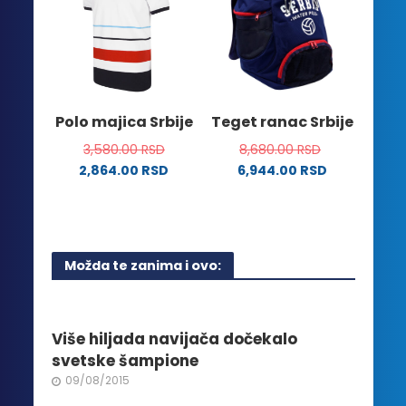
Opcije
varijanti.
mogu
Opcije
biti
mogu
izabrane
biti
na
izabrane
stranici
na
Polo majica Srbije
Teget ranac Srbije
proizvoda.
stranici
3,580.00
RSD
8,680.00
RSD
proizvoda.
2,864.00
RSD
6,944.00
RSD
Ovaj
proizvod
ima
više
Možda te zanima i ovo:
varijanti.
Opcije
mogu
biti
Više hiljada navijača dočekalo
izabrane
svetske šampione
na
09/08/2015
stranici