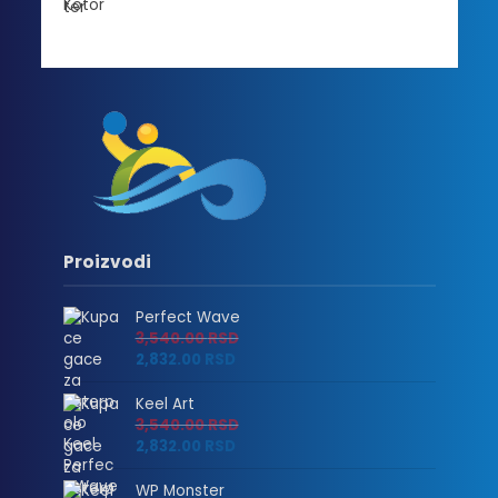
Proizvodi
Perfect Wave
3,540.00
RSD
2,832.00
RSD
Keel Art
3,540.00
RSD
2,832.00
RSD
WP Monster