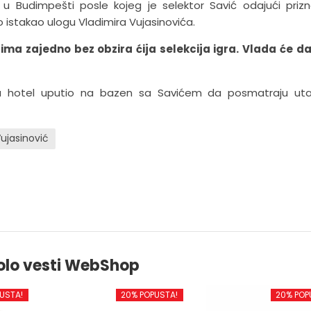
P u Budimpešti posle kojeg je selektor Savić odajući prizn
stakao ulogu Vladimira Vujasinovića.
ma zajedno bez obzira ćija selekcija igra. Vlada će d
u hotel uputio na bazen sa Savićem da posmatraju uta
Vujasinović
olo vesti WebShop
USTA!
20% POPUSTA!
20% POP