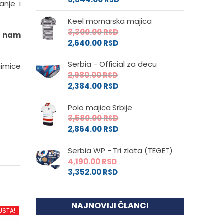
anje i
Keel mornarska majica
3,300.00
RSD
a nam
2,640.00
RSD
Serbia - Official za decu
imice
2,980.00
RSD
2,384.00
RSD
Polo majica Srbije
3,580.00
RSD
2,864.00
RSD
Serbia WP - Tri zlata (TEGET)
4,190.00
RSD
3,352.00
RSD
NAJNOVIJI ČLANCI
USTA!