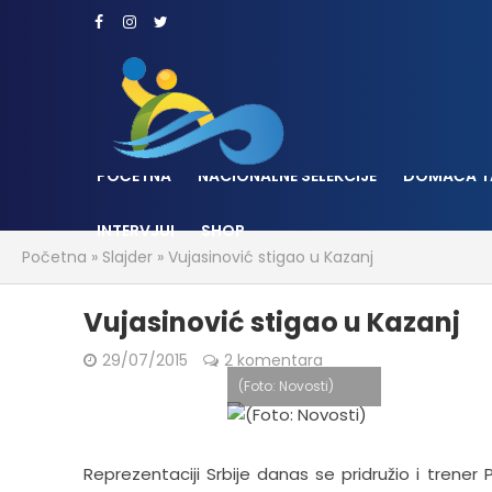
POČETNA
NACIONALNE SELEKCIJE
DOMAĆA T
INTERVJUI
SHOP
Početna
»
Slajder
»
Vujasinović stigao u Kazanj
Vujasinović stigao u Kazanj
29/07/2015
2 komentara
(Foto: Novosti)
Reprezentaciji Srbije danas se pridružio i trener 