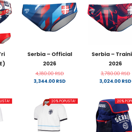
ri
Serbia – Official
Serbia – Train
E)
2026
2026
4,180.00
RSD
3,780.00
RSD
3,344.00
RSD
3,024.00
RSD
Ovaj
Ovaj
od
proizvod
proizvo
USTA!
20% POPUSTA!
20% POP
ima
ima
više
više
.
varijanti.
varijanti
Opcije
Opcije
mogu
mogu