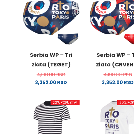
Serbia WP – Tri
Serbia WP – T
zlata (TEGET)
zlata (CRVEN
4,190.00
RSD
4,190.00
RSD
3,352.00
RSD
3,352.00
RSD
Ovaj
Ovaj
proizvod
proizv
20% POPUSTA!
20% POP
ima
ima
više
više
varijanti.
varijanti
Opcije
Opcije
mogu
mogu