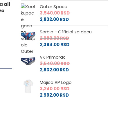
a ali
Outer Space
va
3,540.00
RSD
2,832.00
RSD
Serbia - Official za decu
2,980.00
RSD
2,384.00
RSD
VK Primorac
3,540.00
RSD
2,832.00
RSD
Majica AP Logo
3,240.00
RSD
2,592.00
RSD