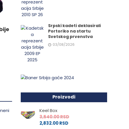
e
Srpski kadeti deklasirali
bije
Portoriko na startu
da.
Svetskog prvenstva
03/08/2026
Proizvodi
Keel Box
3,540.00
RSD
2,832.00
RSD