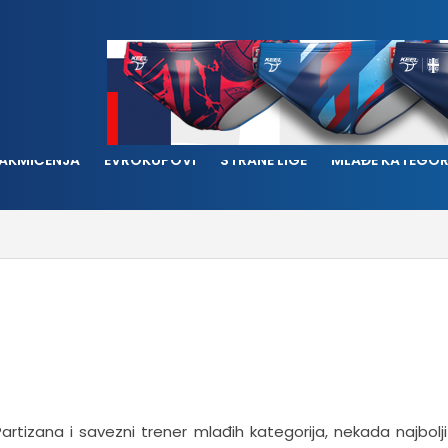
AKMIČENJA
EVROKUPOVI
STRANE LIGE
MLAĐE KATEGOR
Partizana i savezni trener mlađih kategorija, nekada najbolji