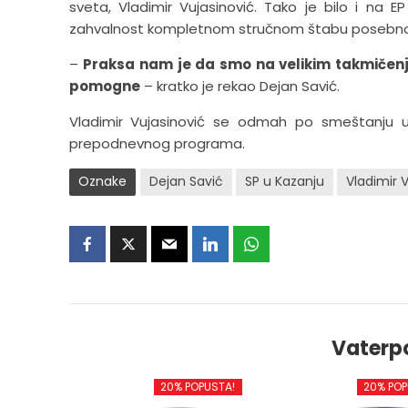
sveta, Vladimir Vujasinović. Tako je bilo i na E
zahvalnost kompletnom stručnom štabu posebno i
–
Praksa nam je da smo na velikim takmičenji
pomogne
– kratko je rekao Dejan Savić.
Vladimir Vujasinović se odmah po smeštanju 
prepodnevnog programa.
Oznake
Dejan Savić
SP u Kazanju
Vladimir 
Vaterp
20% POPUSTA!
20% POP