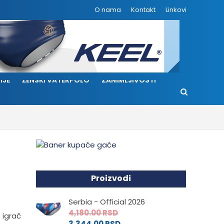
O nama
Kontakt
Linkovi
IJE
ŽENSKI VATERPOLO
ZANIMLJIVOSTI
Proizvodi
Serbia - Official 2026
4,180.00
RSD
 igrač
3,344.00
RSD