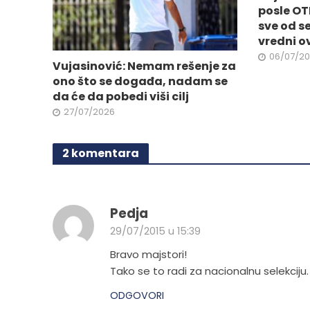
proizvo
stranici
posle OT
proizvoda.
sve od s
vredni o
06/07/2
Vujasinović: Nemam rešenje za
ono što se događa, nadam se
da će da pobedi viši cilj
27/07/2026
2 komentara
Pedja
29/07/2015 u 15:39
Bravo majstori!
Tako se to radi za nacionalnu selekcij
ODGOVORI