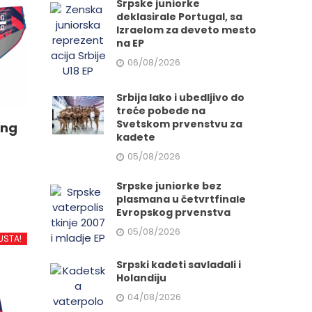
Srpske juniorke
deklasirale Portugal, sa
Izraelom za deveto mesto
na EP
06/08/2026
Srbija lako i ubedljivo do
treće pobede na
Svetskom prvenstvu za
ing
kadete
05/08/2026
Srpske juniorke bez
plasmana u četvrtfinale
Evropskog prvenstva
d
05/08/2026
USTA!
Srpski kadeti savladali i
.
Holandiju
04/08/2026