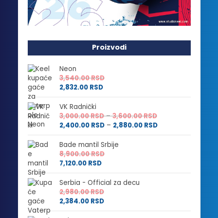
Proizvodi
Neon
3,540.00
RSD
2,832.00
RSD
VK Radnički
Raspon
3,000.00
RSD
–
3,600.00
RSD
cena:
Raspon
2,400.00
RSD
–
2,880.00
RSD
od
cena:
3,000.00 RSD
od
Bade mantil Srbije
do
2,400.00 RSD
8,900.00
RSD
3,600.00 RSD
do
7,120.00
RSD
2,880.00 RSD
Serbia - Official za decu
2,980.00
RSD
2,384.00
RSD