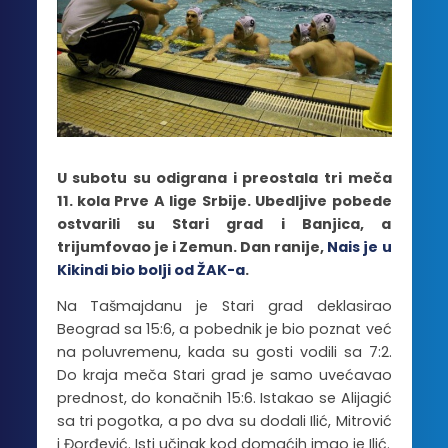
U subotu su odigrana i preostala tri meča
11. kola Prve A lige Srbije. Ubedljive pobede
ostvarili su Stari grad i Banjica, a
trijumfovao je i Zemun. Dan ranije,
Nais je u
Kikindi bio bolji od ŽAK-a
.
Na Tašmajdanu je Stari grad deklasirao
Beograd sa 15:6, a pobednik je bio poznat već
na poluvremenu, kada su gosti vodili sa 7:2.
Do kraja meča Stari grad je samo uvećavao
prednost, do konačnih 15:6. Istakao se Alijagić
sa tri pogotka, a po dva su dodali Ilić, Mitrović
i Đorđević. Isti učinak kod domaćih imao je Ilić.