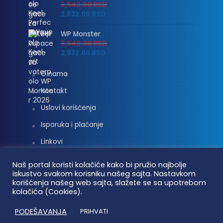
3,540.00
RSD
2,832.00
RSD
WP Monster
3,540.00
RSD
2,832.00
RSD
O nama
Kontakt
Uslovi korišćenja
Isporuka i plaćanje
Linkovi
Moj nalog
Naš portal koristi kolačiće kako bi pružio najbolje
iskustvo svakom korisniku našeg sajta. Nastavkom
korišćenja našeg web sajta, slažete se sa upotrebom
kolačića (Cookies).
Vaterpolo vesti © 2026. Sva prava zadržana.
PODEŠAVANJA
PRIHVATI