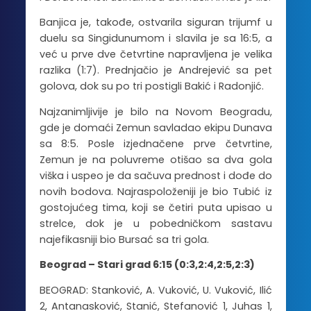
Banjica je, takođe, ostvarila siguran trijumf u
duelu sa Singidunumom i slavila je sa 16:5, a
već u prve dve četvrtine napravljena je velika
razlika (1:7). Prednjačio je Andrejević sa pet
golova, dok su po tri postigli Bakić i Radonjić.
Najzanimljivije je bilo na Novom Beogradu,
gde je domaći Zemun savladao ekipu Dunava
sa 8:5. Posle izjednačene prve četvrtine,
Zemun je na poluvreme otišao sa dva gola
viška i uspeo je da sačuva prednost i dođe do
novih bodova. Najraspoloženiji je bio Tubić iz
gostojućeg tima, koji se četiri puta upisao u
strelce, dok je u pobedničkom sastavu
najefikasniji bio Bursać sa tri gola.
Beograd – Stari grad 6:15 (0:3,2:4,2:5,2:3)
BEOGRAD: Stanković, A. Vuković, U. Vuković, Ilić
2, Antanasković, Stanić, Stefanović 1, Juhas 1,