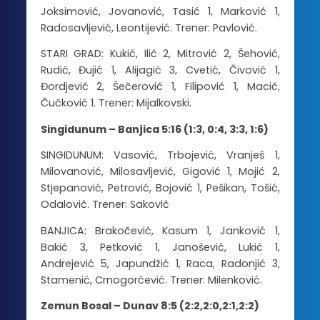
Joksimović, Jovanović, Tasić 1, Marković 1,
Radosavljević, Leontijević. Trener: Pavlović.
STARI GRAD: Kukić, Ilić 2, Mitrović 2, Šehović,
Rudić, Đujić 1, Alijagić 3, Cvetić, Čivović 1,
Đordjević 2, Šečerović 1, Filipović 1, Macić,
Čučković 1. Trener: Mijalkovski.
Singidunum – Banjica 5:16 (1:3, 0:4, 3:3, 1:6)
SINGIDUNUM: Vasović, Trbojević, Vranješ 1,
Milovanović, Milosavljević, Gigović 1, Mojić 2,
Stjepanović, Petrović, Bojović 1, Pešikan, Tošić,
Odalović. Trener: Saković
BANJICA: Brakočević, Kasum 1, Janković 1,
Bakić 3, Petković 1, Janošević, Lukić 1,
Andrejević 5, Japundžić 1, Raca, Radonjić 3,
Stamenić, Crnogorčević. Trener: Milenković.
Zemun Bosal – Dunav 8:5 (2:2,2:0,2:1,2:2)