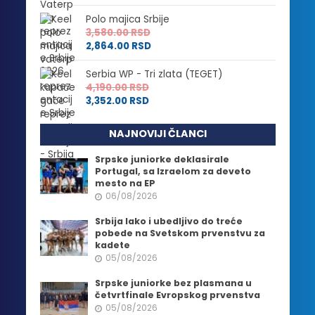
Polo majica Srbije
3,580.00
RSD
2,864.00
RSD
Serbia WP - Tri zlata (TEGET)
4,190.00
RSD
3,352.00
RSD
NAJNOVIJI ČLANCI
Srpske juniorke deklasirale
Portugal, sa Izraelom za deveto
mesto na EP
06/08/2026
Srbija lako i ubedljivo do treće
pobede na Svetskom prvenstvu za
kadete
05/08/2026
Srpske juniorke bez plasmana u
četvrtfinale Evropskog prvenstva
05/08/2026