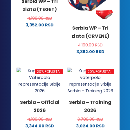
Serbia WP – Tri
zlata (TEGET)
4,190.00
RSD
3,352.00
RSD
Serbia WP – Tri
Ovaj
zlata (CRVENE)
proizvod
ima
4,190.00
RSD
više
3,352.00
RSD
Ovaj
varijanti.
proizvod
Opcije
ima
mogu
20% POPUSTA!
20% POPUSTA!
više
biti
varijanti.
izabrane
Opcije
na
mogu
stranici
Serbia – Official
Serbia – Training
biti
proizvoda.
2026
2026
izabrane
na
4,180.00
RSD
3,780.00
RSD
stranici
3,344.00
RSD
3,024.00
RSD