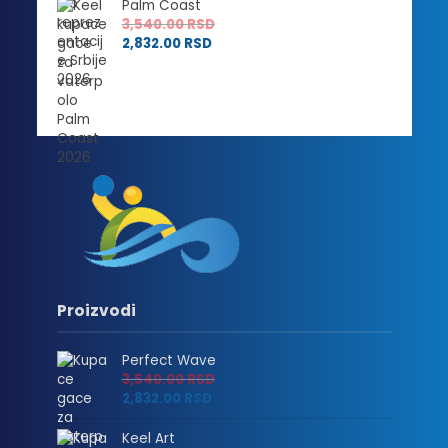
Palm Coast
3,540.00
RSD
2,832.00
RSD
Proizvodi
Perfect Wave
3,540.00
RSD
2,832.00
RSD
Keel Art