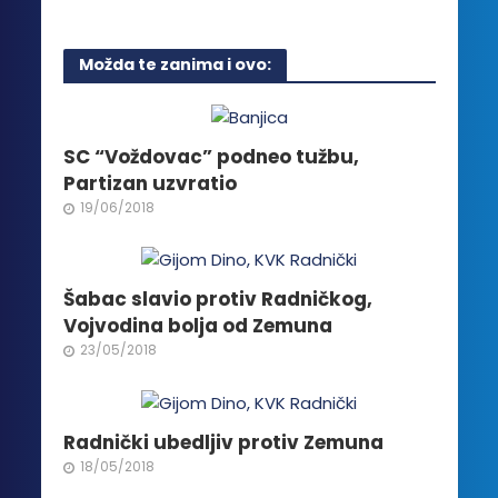
stranici
ima
proizvoda.
više
Možda te zanima i ovo:
varijanti.
Opcije
mogu
biti
SC “Voždovac” podneo tužbu,
izabrane
Partizan uzvratio
na
19/06/2018
stranici
proizvoda.
Šabac slavio protiv Radničkog,
Vojvodina bolja od Zemuna
23/05/2018
Radnički ubedljiv protiv Zemuna
18/05/2018