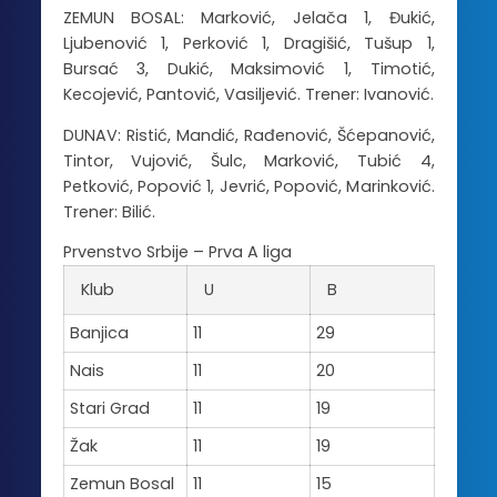
ZEMUN BOSAL: Marković, Jelača 1, Đukić,
Ljubenović 1, Perković 1, Dragišić, Tušup 1,
Bursać 3, Dukić, Maksimović 1, Timotić,
Kecojević, Pantović, Vasiljević. Trener: Ivanović.
DUNAV: Ristić, Mandić, Rađenović, Šćepanović,
Tintor, Vujović, Šulc, Marković, Tubić 4,
Petković, Popović 1, Jevrić, Popović, Marinković.
Trener: Bilić.
Prvenstvo Srbije – Prva A liga
Klub
U
B
Banjica
11
29
Nais
11
20
Stari Grad
11
19
Žak
11
19
Zemun Bosal
11
15