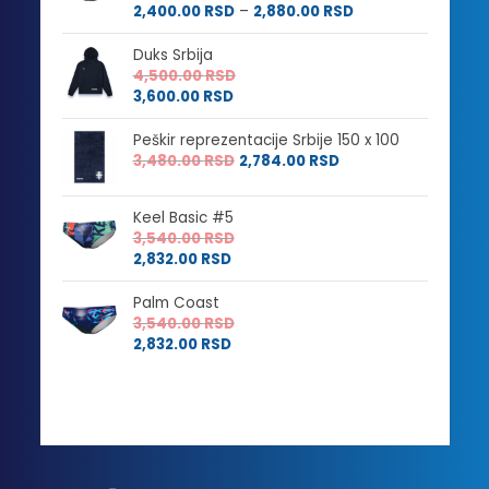
cena:
Raspon
2,400.00
RSD
–
2,880.00
RSD
od
cena:
3,000.00 RSD
od
Duks Srbija
do
2,400.00 RSD
4,500.00
RSD
3,600.00 RSD
do
3,600.00
RSD
2,880.00 RSD
Peškir reprezentacije Srbije 150 x 100
3,480.00
RSD
2,784.00
RSD
Keel Basic #5
3,540.00
RSD
2,832.00
RSD
Palm Coast
3,540.00
RSD
2,832.00
RSD