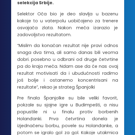
selekcija Srbije.
Selektor Oča bio je deo slavlja u bazenu
kakoje to u vaterpolu uobičajeno za trenere
osvajača zlata. Nakon meča izarazio je
zadovoljstvo rezultatom.
“Mislim da konačan rezultat nije pravi odnos
snaga dva tima, ali samo danas bili veoma
dobri. posebno u odbrani od druge četvrtine
pa do kraja meča. Ndam ase da će nas ovaj
rezultat motivisati da i ubudućnosti radimo
još bolje i ostanemo koncentrisani na
rezultate”, rekao je strateg Španjolki
Pre finala Španjolke su bile veliki favorit,
pokzale su sjajne igre u Budimpešti, a nisu
popustile ni u finalu protiv borbenih
Holanđanki. Prva četvrtina donela je
izjednačenu borbu, povele su Holanđanke, a
potom se igralo gol za gol. Kakoje utakmica