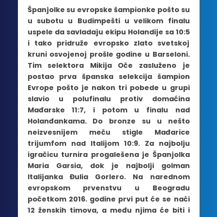
Španjolke su evropske šampionke pošto su
u subotu u Budimpešti u velikom finalu
uspele da savladaju ekipu Holandije sa 10:5
i tako pridruže evropsko zlato svetskoj
kruni osvojenoj prošle godine u Barseloni.
Tim selektora Mikija Oče zasluženo je
postao prva španska selekcija šampion
Evrope pošto je nakon tri pobede u grupi
slavio u polufinalu protiv domaćina
Mađarske 11:7, i potom u finalu nad
Holanđankama. Do bronze su u nešto
neizvesnijem meču stigle Mađarice
trijumfom nad Italijom 10:9. Za najbolju
igračicu turnira progalešena je Španjolka
Maria Garsia, dok je najbolji golman
Italijanka Đulia Gorlero. Na narednom
evropskom prvenstvu u Beogradu
početkom 2016. godine prvi put će se naći
12 ženskih timova, a među njima će biti i