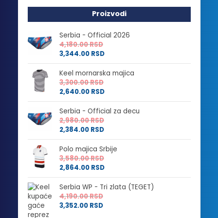
Proizvodi
Serbia - Official 2026
4,180.00
RSD
3,344.00
RSD
Keel mornarska majica
3,300.00
RSD
2,640.00
RSD
Serbia - Official za decu
2,980.00
RSD
2,384.00
RSD
Polo majica Srbije
3,580.00
RSD
2,864.00
RSD
Serbia WP - Tri zlata (TEGET)
4,190.00
RSD
3,352.00
RSD