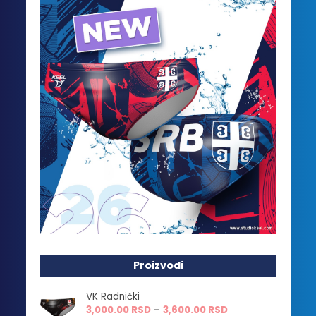
Proizvodi
VK Radnički
Raspon
3,000.00
RSD
–
3,600.00
RSD