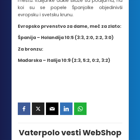
mestu. Italijanke dakle silaze sa podijuma, na
koi su se popele Španjolke objedinivši
evropsku i svetsku krunu.
Evropsko prvenstvo za dame, meč za zlato:
Španija – Holandija 10:5 (3:3, 2:0, 2:2, 3:0)
Za bronzu:
Mađarska – Italija 10:9 (2:3, 5:2, 0:2, 3:2)
Vaterpolo vesti WebShop