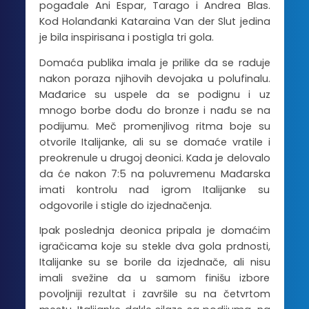
pogađale Ani Espar, Tarago i Andrea Blas.
Kod Holanđanki Kataraina Van der Slut jedina
je bila inspirisana i postigla tri gola.
Domaća publika imala je prilike da se raduje
nakon poraza njihovih devojaka u polufinalu.
Mađarice su uspele da se podignu i uz
mnogo borbe dođu do bronze i nađu se na
podijumu. Meč promenjlivog ritma boje su
otvorile Italijanke, ali su se domaće vratile i
preokrenule u drugoj deonici. Kada je delovalo
da će nakon 7:5 na poluvremenu Mađarska
imati kontrolu nad igrom Italijanke su
odgovorile i stigle do izjednačenja.
Ipak poslednja deonica pripala je domaćim
igračicama koje su stekle dva gola prdnosti,
Italijanke su se borile da izjednače, ali nisu
imali svežine da u samom finišu izbore
povoljniji rezultat i završile su na četvrtom