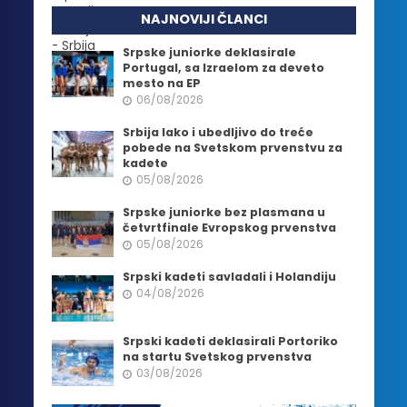
NAJNOVIJI ČLANCI
Srpske juniorke deklasirale
Portugal, sa Izraelom za deveto
mesto na EP
06/08/2026
Srbija lako i ubedljivo do treće
pobede na Svetskom prvenstvu za
kadete
05/08/2026
Srpske juniorke bez plasmana u
četvrtfinale Evropskog prvenstva
05/08/2026
Srpski kadeti savladali i Holandiju
04/08/2026
Srpski kadeti deklasirali Portoriko
na startu Svetskog prvenstva
03/08/2026