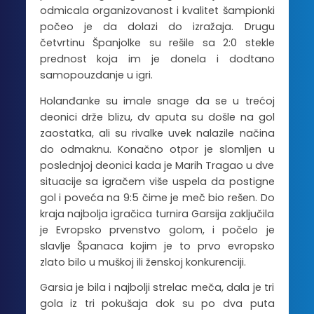
odmicala organizovanost i kvalitet šampionki
počeo je da dolazi do izražaja. Drugu
četvrtinu Španjolke su rešile sa 2:0 stekle
prednost koja im je donela i dodtano
samopouzdanje u igri.
Holanđanke su imale snage da se u trećoj
deonici drže blizu, dv aputa su došle na gol
zaostatka, ali su rivalke uvek nalazile načina
do odmaknu. Konačno otpor je slomljen u
poslednjoj deonici kada je Marih Tragao u dve
situacije sa igračem više uspela da postigne
gol i poveća na 9:5 čime je meč bio rešen. Do
kraja najbolja igračica turnira Garsija zaključila
je Evropsko prvenstvo golom, i počelo je
slavlje Španaca kojim je to prvo evropsko
zlato bilo u muškoj ili ženskoj konkurenciji.
Garsia je bila i najbolji strelac meča, dala je tri
gola iz tri pokušaja dok su po dva puta