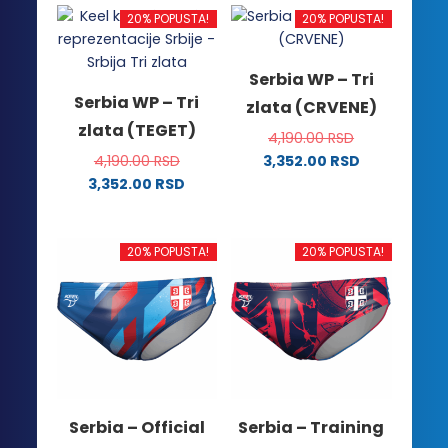
20% POPUSTA!
20% POPUSTA!
Serbia WP – Tri
Serbia WP – Tri
zlata (CRVENE)
zlata (TEGET)
4,190.00
RSD
4,190.00
RSD
3,352.00
RSD
Ovaj
3,352.00
RSD
Ovaj
proizvod
proizvod
ima
ima
više
20% POPUSTA!
20% POPUSTA!
više
varijanti.
varijanti.
Opcije
Opcije
mogu
mogu
biti
biti
izabrane
izabrane
na
na
stranici
Serbia – Official
Serbia – Training
stranici
proizvoda.