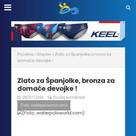
Početna
»
Slajder
»
Zlato za Španjolke, bronza za
domaće devojke !
Zlato za Španjolke, bronza za
domaće devojke !
26/07/2014
Dodaj komentar
(Foto. waterpoloworld.com)