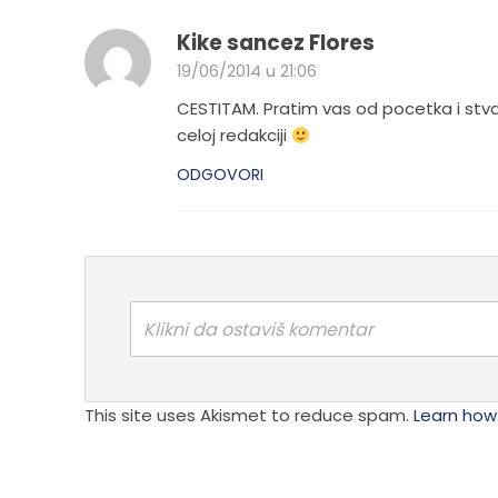
izabra
izabrane
na
na
Kike sancez Flores
stranici
stranici
19/06/2014 u 21:06
proizvo
proizvoda.
CESTITAM. Pratim vas od pocetka i stvar
celoj redakciji
ODGOVORI
Klikni da ostaviš komentar
This site uses Akismet to reduce spam.
Learn how