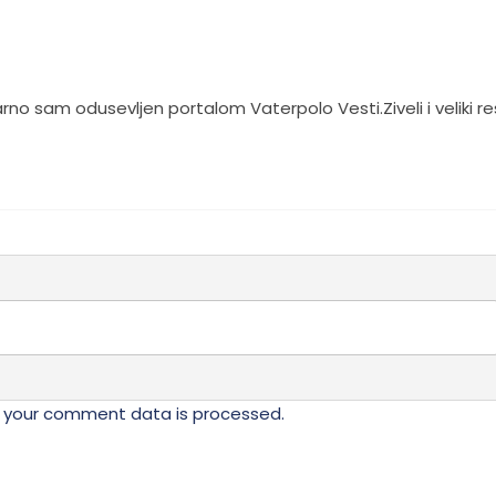
ne
biti
izabrane
na
da.
stranici
proizvoda.
no sam odusevljen portalom Vaterpolo Vesti.Ziveli i veliki r
 your comment data is processed.