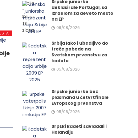
Srpske juniorke
deklasirale Portugal, sa
Izraelom za deveto mesto
na EP
d
06/08/2026
USTA!
Srbija lako i ubedljivo do
treće pobede na
.
bije
Svetskom prvenstvu za
kadete
05/08/2026
e
Srpske juniorke bez
plasmana u četvrtfinale
da.
Evropskog prvenstva
05/08/2026
Srpski kadeti savladali i
Holandiju