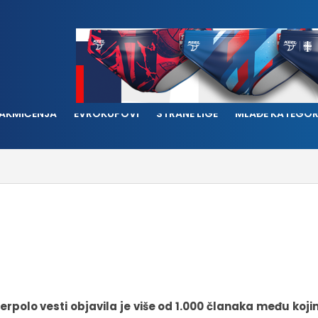
AKMIČENJA
EVROKUPOVI
STRANE LIGE
MLAĐE KATEGOR
erpolo vesti objavila je više od 1.000 članaka među koj