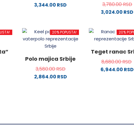
3,780.00
RSD
3,344.00
RSD
3,024.00
RSD
od
Ovaj
proizvod
Ovaj
ima
proizvo
USTA!
20% POPUSTA!
20% POP
.
više
ima
varijanti.
više
Opcije
varijanti
ata”
Teget ranac Sr
mogu
Opcije
Polo majica Srbije
8,680.00
RSD
ne
biti
mogu
3,580.00
RSD
6,944.00
RSD
izabrane
biti
2,864.00
RSD
na
izabran
da.
od
stranici
Ovaj
na
proizvoda.
proizvod
stranici
ima
proizvo
.
više
varijanti.
Opcije
mogu