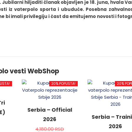
i. Jubilarni hiljaditi članak objavljen je 18. juna, hvala V
vesti iz vaterpolo sporta i ubuduće. Posebna zahvalno
 bi imali privilegiju i čast da emitujemo novosti i fotog
olo vesti WebShop
USTA!
20% POPUSTA!
20% POP
ri
Serbia – Official
E)
Serbia – Train
2026
2026
4,180.00
RSD