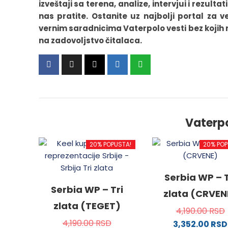
izveštaji sa terena, analize, intervjui i rezultat
nas pratite. Ostanite uz najbolji portal za 
vernim saradnicima Vaterpolo vesti bez kojih ne
na zadovoljstvo čitalaca.
Vaterp
20% POPUSTA!
20% POP
Serbia WP – T
Serbia WP – Tri
zlata (CRVEN
zlata (TEGET)
4,190.00
RSD
4,190.00
RSD
3,352.00
RSD