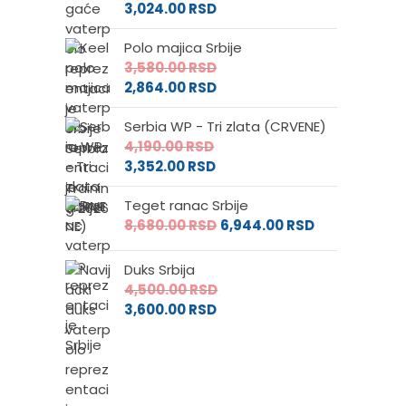
3,024.00
RSD
Polo majica Srbije
3,580.00
RSD
2,864.00
RSD
Serbia WP - Tri zlata (CRVENE)
4,190.00
RSD
3,352.00
RSD
Teget ranac Srbije
8,680.00
RSD
6,944.00
RSD
Duks Srbija
4,500.00
RSD
3,600.00
RSD