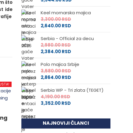
am što
st ide
Keel mornarska majica
rafije
3,300.00
RSD
2,640.00
RSD
Serbia - Official za decu
2,980.00
RSD
2,384.00
RSD
Polo majica Srbije
3,580.00
RSD
2,864.00
RSD
USTA!
Serbia WP - Tri zlata (TEGET)
4,190.00
RSD
3,352.00
RSD
ing
NAJNOVIJI ČLANCI