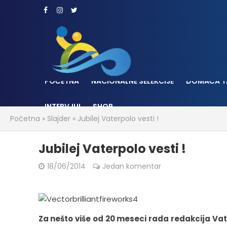
POČETNA
NACIONALNE SELEKCIJE
DOMAĆA T
INTERVJUI
SHOP
Početna
»
Slajder
»
Jubilej Vaterpolo vesti !
Jubilej Vaterpolo vesti !
18/06/2014
Jedan komentar
Za nešto više od 20 meseci rada redakcija Vat