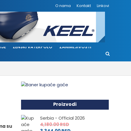
O nama
Kontakt
Linkovi
IJE
ŽENSKI VATERPOLO
ZANIMLJIVOSTI
Proizvodi
Serbia - Official 2026
4,180.00
RSD
ima su
3,344.00
RSD