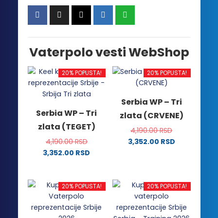
Vaterpolo vesti WebShop
20% POPUSTA!
20% POPUSTA!
Serbia WP – Tri
Serbia WP – Tri
zlata (CRVENE)
zlata (TEGET)
4,190.00
RSD
4,190.00
RSD
3,352.00
RSD
Ovaj
3,352.00
RSD
Ovaj
proizvod
proizvod
ima
ima
više
20% POPUSTA!
20% POPUSTA!
više
varijanti.
varijanti.
Opcije