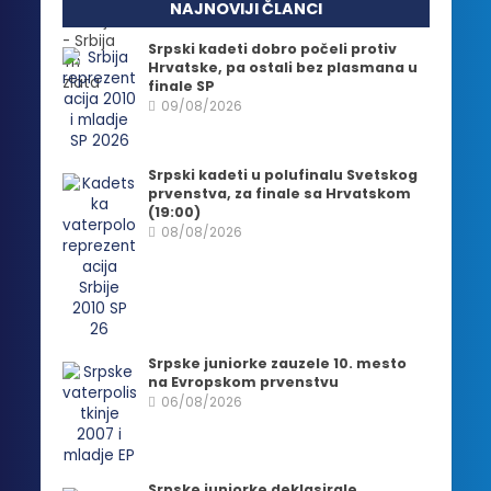
NAJNOVIJI ČLANCI
Srpski kadeti dobro počeli protiv
Hrvatske, pa ostali bez plasmana u
finale SP
09/08/2026
Srpski kadeti u polufinalu Svetskog
prvenstva, za finale sa Hrvatskom
(19:00)
08/08/2026
Srpske juniorke zauzele 10. mesto
na Evropskom prvenstvu
06/08/2026
Srpske juniorke deklasirale