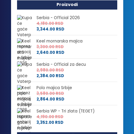
Proizvodi
Serbia - Official 2026
4,180.00
RSD
3,344.00
RSD
Keel mornarska majica
3,300.00
RSD
2,640.00
RSD
Serbia - Official za decu
2,980.00
RSD
2,384.00
RSD
Polo majica Srbije
3,580.00
RSD
2,864.00
RSD
Serbia WP - Tri zlata (TEGET)
4,190.00
RSD
3,352.00
RSD