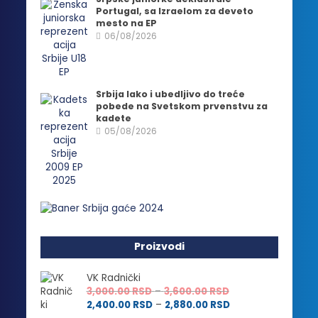
Portugal, sa Izraelom za deveto
mesto na EP
06/08/2026
Srbija lako i ubedljivo do treće
pobede na Svetskom prvenstvu za
kadete
05/08/2026
Proizvodi
VK Radnički
Raspon
3,000.00
RSD
–
3,600.00
RSD
cena:
Raspon
2,400.00
RSD
–
2,880.00
RSD
od
cena: