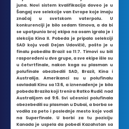
juna. Novi sistem kvalifikacija doveo je u
Šangaj sve selekcije van Evrope koje imaju
značaj u svetskom vaterpolu. U
konkurenciji je bilo sedam timova, a
da bi
se upotpunio broj ekipa na osam igrala je i
slekcija Kina II. Pobeda je pripala selekciji
SAD koju vodi Dejan Udovičić, pošto je u
finalu pobedila Brazil sa 11:7. Timovi su bili
raspoređeni u dve grupe, a sve ekipe išle su
u četvrtfinale, nakon koga su plasman u
polufinale obezbedili SAD, Brazil, Kina i
Australija. Amerikanci su u polufinalu
savladali Kinu sa 13:6, a iznenađenje je bila
pobeda Brazila koji trenira Ratko Rudić nad
Australijom od 9:6. Svi učesnici polufinala
obezebedili su plasman u Dubai, a borba se
vodila za peto i poslednje mesto koje vodi
na Superfinale. U borbi za tu poziciju
Kanada je uspela da pobedi Kazahstan sa