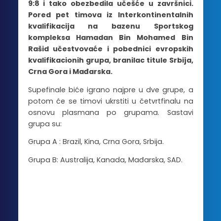
9:8 i tako obezbedila učešće u završnici.
Pored pet timova iz Interkontinentalnih
kvalifikacija na bazenu Sportskog
kompleksa Hamadan Bin Mohamed Bin
Rašid učestvovaće i pobednici evropskih
kvalifikacionih grupa, branilac titule Srbija,
Crna Gora i Mađarska.
Supefinale biće igrano najpre u dve grupe, a
potom će se timovi ukrstiti u četvrtfinalu na
osnovu plasmana po grupama. Sastavi
grupa su:
Grupa A : Brazil, Kina, Crna Gora, Srbija.
Grupa B: Australija, Kanada, Mađarska, SAD.