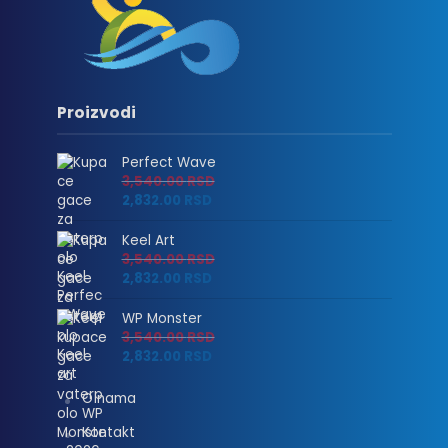
Proizvodi
Perfect Wave
3,540.00
RSD
2,832.00
RSD
Keel Art
3,540.00
RSD
2,832.00
RSD
WP Monster
3,540.00
RSD
2,832.00
RSD
O nama
Kontakt