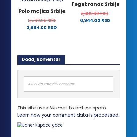
Teget ranac Srbije
mogu
Opcije
Polo majica Srbije
biti
8,680.00
RSD
mogu
izabrane
3,580.00
RSD
6,944.00
RSD
biti
na
2,864.00
RSD
izabrane
stranici
Ovaj
na
proizvoda.
proizvod
stranici
ima
proizvoda.
više
Dodaj komentar
varijanti.
Opcije
mogu
biti
Klikni da ostaviš komentar
izabrane
na
stranici
This site uses Akismet to reduce spam.
proizvoda.
Learn how your comment data is processed.