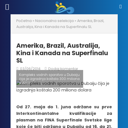
Početna
»
Nacionalna selekcija
»
Amerika, Brazil,
Australija, Kina i Kanada na Superfinalu SL
Amerika, Brazil, Australija,
Kina i Kanada na Superfinalu
SL
03/06/2014
Dodaj komentar
Kompleks vodnih sporotva u Dubaiju
čija je izgradnja koštala 300 miliona
dolara
Od 27. maja do 1. juna održane su prve
Interkontinantalne kvalifikacije za
plasman na FINA Superfinale Svetske lige
koje će biti održano u Dubaiju od 16. do 21.