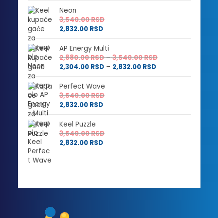
3,000.00 RSD
od
Neon
do
2,400.00 RSD
3,540.00
RSD
3,600.00 RSD
do
2,832.00
RSD
2,880.00 RSD
AP Energy Multi
Raspon
2,880.00
RSD
–
3,540.00
RSD
Raspon
cena:
2,304.00
RSD
–
2,832.00
RSD
cena:
od
od
2,880.00 RSD
Perfect Wave
2,304.00 RSD
do
3,540.00
RSD
do
3,540.00 RSD
2,832.00
RSD
2,832.00 RSD
Keel Puzzle
3,540.00
RSD
2,832.00
RSD