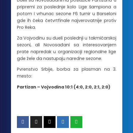
pripremi za poslednje kolo Lige šampiona a
potom i vrhunac sezone F6 turnir u Barseloni
gde ih čeka četvrtfinale najverovatnije protiv
Pro Reka.
Za Vojvodinu su dueli poslednji u takmičarskoj
sezoni, ali Novosađani sa interesovanjem
prate napredak u organizaciji regionalne lige
gde žele da nastupaju naredne sezone.
Pvrenstvo Srbije, borba za plasman na 3.
mesto:
Partizan – Vojvodina 10:1 (4:0, 2:0, 2:1, 2:0)