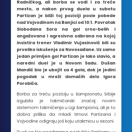
Radničkog, ali borba se vodi i za treće
mesto, a nakon prvog duela u subotu
Partizan je bliži toj poziciji posle pobede
nad Vojvodinom na Banjici od 10:1. Povratak
Slobodana Sora na gol crno-belih i
angažovana i agresivna odbrana na kojoj
insistira trener Vladimir Vujasinović bili su
prveliko iskušenje za Novosađane. Uz samo
jedan primljen gol Partizan je lako slavio, a
naredni duel je u Novom Sadu. Dušan
Mandić bio je ubojit sa 4 gola, dok je jedini
pogodak u mreži domaćih delo Igora
Porobića.
Borba za treću poziciju u šampionatu Srbije
izgubila je takmičarski značaj novim
sistemom takmičenja u Ligi šampiona, ali je to
dobra prilika da mladi timovi Partizana i
Vojvodine odigraju još koju utakmicu u sezoni.
Dueli sa Novosađanima poslužiće Partizanu u