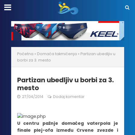
Početna
»
Domaća takmičenja
»
Partizan ubedljiv u
borbi za 3. mesto
Partizan ubedljiv u borbi za 3.
mesto
27/04/2014
Dodaj komentar
U centru pažnje domaćeg vaterpola je
finale plej-ofa između Crvene zvezde i