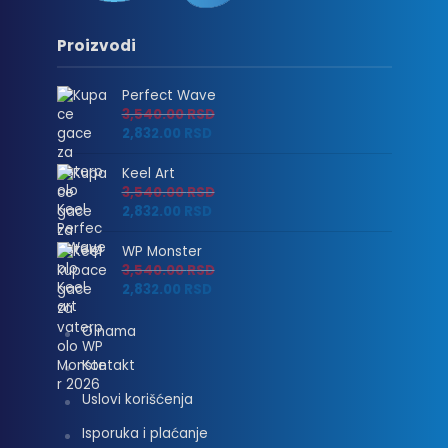
Proizvodi
Perfect Wave
3,540.00
RSD
2,832.00
RSD
Keel Art
3,540.00
RSD
2,832.00
RSD
WP Monster
3,540.00
RSD
2,832.00
RSD
O nama
Kontakt
Uslovi korišćenja
Isporuka i plaćanje