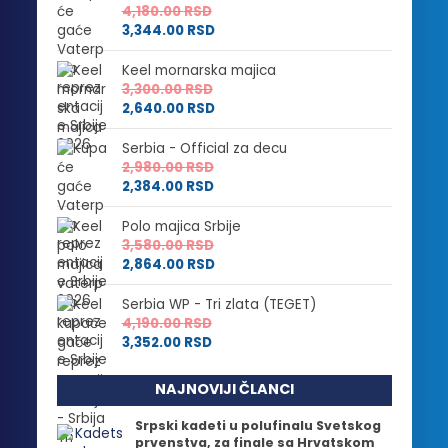
4,180.00
RSD
3,344.00
RSD
Keel mornarska majica
3,300.00
RSD
2,640.00
RSD
Serbia - Official za decu
2,980.00
RSD
2,384.00
RSD
Polo majica Srbije
3,580.00
RSD
2,864.00
RSD
Serbia WP - Tri zlata (TEGET)
4,190.00
RSD
3,352.00
RSD
NAJNOVIJI ČLANCI
Srpski kadeti u polufinalu Svetskog
prvenstva, za finale sa Hrvatskom