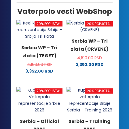
Vaterpolo vesti WebShop
20% POPUSTA!
20% POPUSTA!
Serbia WP – Tri
Serbia WP – Tri
zlata (CRVENE)
zlata (TEGET)
4,190.00
RSD
4,190.00
RSD
3,352.00
RSD
Ovaj
3,352.00
RSD
Ovaj
proizvod
proizvod
ima
ima
više
20% POPUSTA!
20% POPUSTA!
više
varijanti.
varijanti.
Opcije
Opcije
mogu
mogu
biti
Serbia – Official
Serbia – Training
biti
izabrane