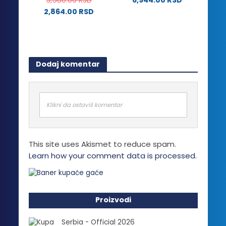
biti
na
2,864.00
RSD
izabrane
stranici
Ovaj
na
proizvoda.
proizvod
stranici
ima
proizvoda.
više
Dodaj komentar
varijanti.
Opcije
mogu
biti
Klikni da ostaviš komentar
izabrane
na
stranici
This site uses Akismet to reduce spam.
proizvoda.
Learn how your comment data is processed.
Proizvodi
Serbia - Official 2026