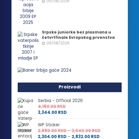
05/08/2026
Srpske juniorke bez plasmana u
četvrtfinale Evropskog prvenstva
05/08/2026
Proizvodi
Serbia - Official 2026
4,180.00
RSD
3,344.00
RSD
WP Sticker
Raspon
2,880.00
RSD
–
3,540.00
RSD
Raspon
cena:
2,304.00
RSD
–
2,832.00
RSD