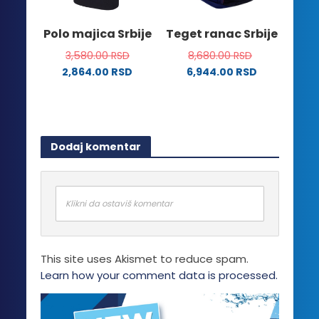
na
izabrane
stranici
na
Polo majica Srbije
Teget ranac Srbije
proizvoda.
stranici
3,580.00
RSD
8,680.00
RSD
proizvoda.
2,864.00
RSD
6,944.00
RSD
Ovaj
proizvod
ima
više
Dodaj komentar
varijanti.
Opcije
mogu
biti
Klikni da ostaviš komentar
izabrane
na
stranici
This site uses Akismet to reduce spam.
proizvoda.
Learn how your comment data is processed.