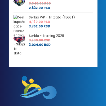
2,304.00 RSD
do
3,540.00
RSD
do
3,540.00 RSD
2,832.00
RSD
2,832.00 RSD
Serbia WP - Tri zlata (TEGET)
4,190.00
RSD
3,352.00
RSD
Serbia - Training 2026
3,780.00
RSD
3,024.00
RSD