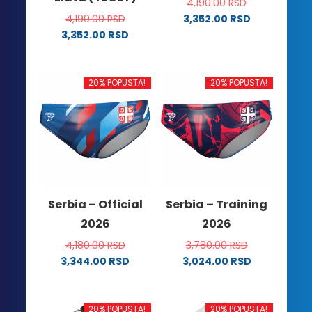
4,190.00
RSD
4,190.00
RSD
3,352.00
RSD
Ovaj
3,352.00
RSD
Ovaj
proizvod
proizvod
ima
ima
više
20% POPUSTA!
20% POPUSTA!
više
varijanti.
varijanti.
Opcije
Opcije
mogu
mogu
biti
biti
izabrane
izabrane
na
na
stranici
Serbia – Official
Serbia – Training
stranici
proizvoda.
2026
2026
proizvoda.
4,180.00
RSD
3,780.00
RSD
3,344.00
RSD
3,024.00
RSD
Ovaj
Ovaj
proizvod
proizvod
ima
ima
20% POPUSTA!
20% POPUSTA!