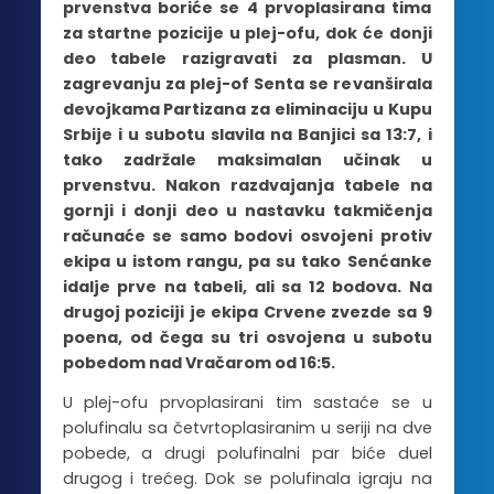
prvenstva boriće se 4 prvoplasirana tima
za startne pozicije u plej-ofu, dok će donji
deo tabele razigravati za plasman. U
zagrevanju za plej-of Senta se revanširala
devojkama Partizana za eliminaciju u Kupu
Srbije i u subotu slavila na Banjici sa 13:7, i
tako zadržale maksimalan učinak u
prvenstvu. Nakon razdvajanja tabele na
gornji i donji deo u nastavku takmičenja
računaće se samo bodovi osvojeni protiv
ekipa u istom rangu, pa su tako Senćanke
idalje prve na tabeli, ali sa 12 bodova. Na
drugoj poziciji je ekipa Crvene zvezde sa 9
poena, od čega su tri osvojena u subotu
pobedom nad Vračarom od 16:5.
U plej-ofu prvoplasirani tim sastaće se u
polufinalu sa četvrtoplasiranim u seriji na dve
pobede, a drugi polufinalni par biće duel
drugog i trećeg. Dok se polufinala igraju na