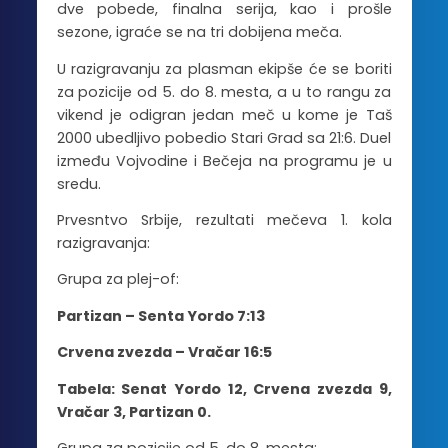
dve pobede, finalna serija, kao i prošle
sezone, igraće se na tri dobijena meča.
U razigravanju za plasman ekipše će se boriti
za pozicije od 5. do 8. mesta, a u to rangu za
vikend je odigran jedan meč u kome je Taš
2000 ubedljivo pobedio Stari Grad sa 21:6. Duel
između Vojvodine i Bečeja na programu je u
sredu.
Prvesntvo Srbije, rezultati mečeva 1. kola
razigravanja:
Grupa za plej-of:
Partizan – Senta Yordo 7:13
Crvena zvezda – Vračar 16:5
Tabela: Senat Yordo 12, Crvena zvezda 9,
Vračar 3, Partizan 0.