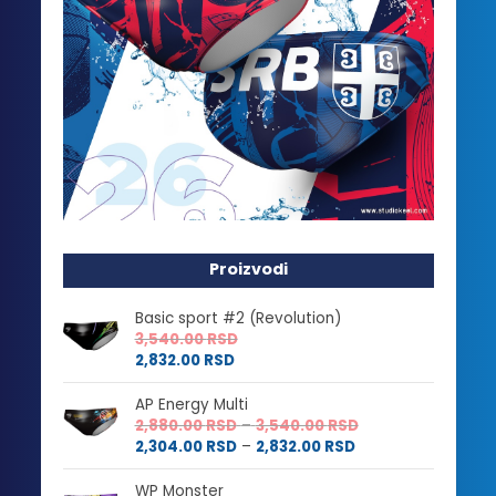
Proizvodi
Basic sport #2 (Revolution)
3,540.00
RSD
2,832.00
RSD
AP Energy Multi
Raspon
2,880.00
RSD
–
3,540.00
RSD
Raspon
cena:
2,304.00
RSD
–
2,832.00
RSD
cena:
od
od
2,880.00 RSD
WP Monster