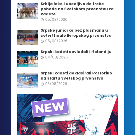
Srbija lako i ubedljivo do treće
pobede na Svetskom prvenstvu za
kadete
05/08/2026
Srpske juniorke bez plasmana u
četvrtfinale Evropskog prvenstva
05/08/2026
Srpski kadeti savladali i Holandiju
04/08/2026
Srpski kadeti deklasirali Portoriko
na startu Svetskog prvenstva
03/08/2026