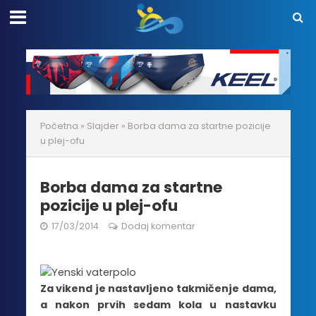
Početna
»
Slajder
»
Borba dama za startne pozicije
u plej-ofu
Borba dama za startne
pozicije u plej-ofu
17/03/2014
Dodaj komentar
Za vikend je nastavljeno takmičenje dama,
a nakon prvih sedam kola u nastavku