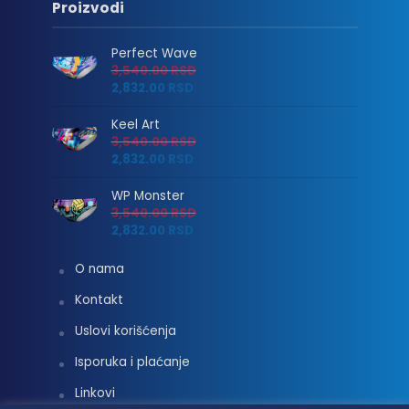
Proizvodi
Perfect Wave
3,540.00
RSD
2,832.00
RSD
Keel Art
3,540.00
RSD
2,832.00
RSD
WP Monster
3,540.00
RSD
2,832.00
RSD
O nama
Kontakt
Uslovi korišćenja
Isporuka i plaćanje
Linkovi