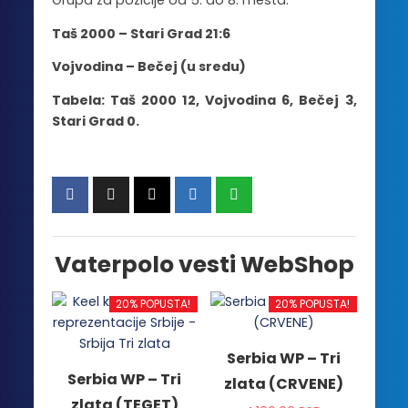
Grupa za pozicije od 5. do 8. mesta:
Taš 2000 – Stari Grad 21:6
Vojvodina – Bečej (u sredu)
Tabela: Taš 2000 12, Vojvodina 6, Bečej 3,
Stari Grad 0.
Vaterpolo vesti WebShop
20% POPUSTA!
20% POPUSTA!
Serbia WP – Tri
Serbia WP – Tri
zlata (CRVENE)
zlata (TEGET)