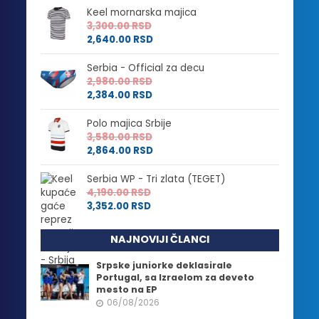
Keel mornarska majica
3,300.00
RSD
2,640.00
RSD
Serbia - Official za decu
2,980.00
RSD
2,384.00
RSD
Polo majica Srbije
3,580.00
RSD
2,864.00
RSD
Serbia WP - Tri zlata (TEGET)
4,190.00
RSD
3,352.00
RSD
NAJNOVIJI ČLANCI
Srpske juniorke deklasirale
Portugal, sa Izraelom za deveto
mesto na EP
06/08/2026