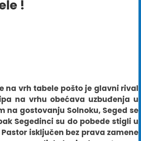
ele !
 na vrh tabele pošto je glavni rival
ekipa na vrhu obećava uzbuđenja u
 na gostovanju Solnoku, Seged se
Ipak Segedinci su do pobede stigli u
š Pastor isključen bez prava zamene