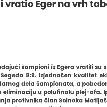
 vratio Eger na vrh tab
ajući šampioni iz Egera vratili su se
 Segeda 8:9. Izjednačen kvalitet 
larnog dela šampionata, a pobedom
 eliminaciju u polufinalu plej-ofa. 
nja protivnika član Solnoka Matija