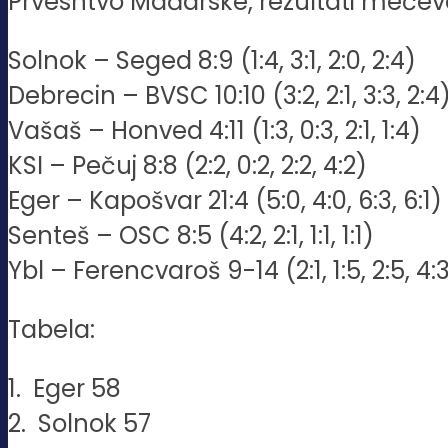
Prvesntvo Mađarske, rezultati mečeva 
Solnok – Seged 8:9 (1:4, 3:1, 2:0, 2:4)
Debrecin – BVSC 10:10 (3:2, 2:1, 3:3, 2:4
Vašaš – Honved 4:11 (1:3, 0:3, 2:1, 1:4)
KSI – Pečuj 8:8 (2:2, 0:2, 2:2, 4:2)
Eger – Kapošvar 21:4 (5:0, 4:0, 6:3, 6:1)
Senteš – OSC 8:5 (4:2, 2:1, 1:1, 1:1)
Ybl – Ferencvaroš 9-14 (2:1, 1:5, 2:5, 4:
Tabela:
1. Eger 58
2. Solnok 57