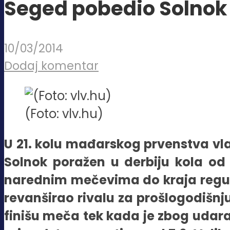
Seged pobedio Solnok i
10/03/2014
Dodaj komentar
(Foto: vlv.hu)
U 21. kolu mađarskog prvenstva vlad
Solnok poražen u derbiju kola od
narednim mečevima do kraja regu
revanširao rivalu za prošlogodišnju
finišu meča tek kada je zbog udara