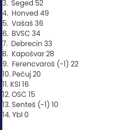
3. Seged 52
4. Honved 49
5. Vašaš 36
6. BVSC 34
7. Debrecin 33
8. Kapošvar 28
9. Ferencvaroš (-1) 22
10. Pečuj 20
11. KSI 16
12. OSC 15
13. Senteš (-1) 10
14. Ybl 0