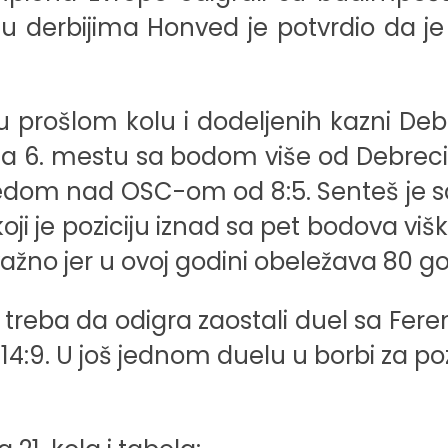
derbijima Honved je potvrdio da je u
 prošlom kolu i dodeljenih kazni De
 na 6. mestu sa bodom više od Debreci
bedom nad OSC-om od 8:5. Senteš je sa
i je poziciju iznad sa pet bodova višk
žno jer u ovoj godini obeležava 80 god
treba da odigra zaostali duel sa Feren
14:9. U još jednom duelu u borbi za po