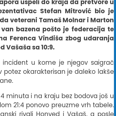
apora uspeli do kraja da pretvore u
ezentativac Stefan Mitrović bio je
egeda veterani Tamaš Molnar i Marton
i van bazena pošto je federacija te
ina Ferenca Vindiša zbog udaranja
d Vašaša sa 10:9.
 i incident u kome je njegov saigrač
v potez okarakterisan je daleko lakše
rane.
a 4 minuta i na kraju bez bodova još u
edom 21:4 ponovo preuzme vrh tabele.
nski rivali Honved i Vašaš, a posle