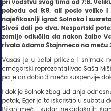
pri vođstvu svog tima od 7:6. Veli
pobedu od 9:8, ali posle velike i
najefikasniji igrač Solnoka i susre
Sivoš dali po dva. Nesportski pote
zemlje odlučila da nakon žalbe V
rivala Adama Štajnmeca na meču 20.
Vašaš je u žalbi priložio i snimak 
crnogorski reprezentativac Saša Miši
pa je on dobio 3 meča suspenzije dok
I dok je Solnok zbog udranja odnosno 
petak, Eger je to iskoristio u subo
Bitan meč i sudar nekadašnjih šamp