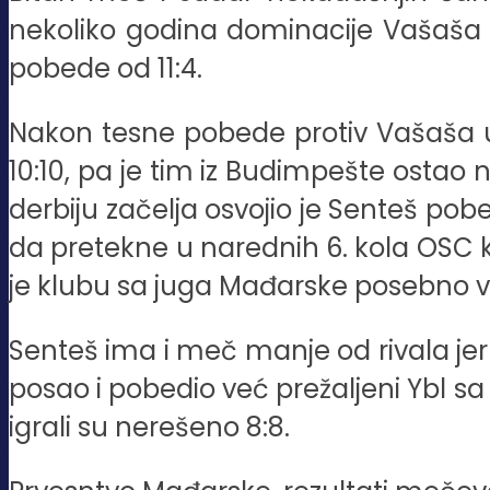
nekoliko godina dominacije Vašaša u 
pobede od 11:4.
Nakon tesne pobede protiv Vašaša u
10:10, pa je tim iz Budimpešte ostao
derbiju začelja osvojio je Senteš po
da pretekne u narednih 6. kola OSC koj
je klubu sa juga Mađarske posebno va
Senteš ima i meč manje od rivala jer 
posao i pobedio već prežaljeni Ybl sa 
igrali su nerešeno 8:8.