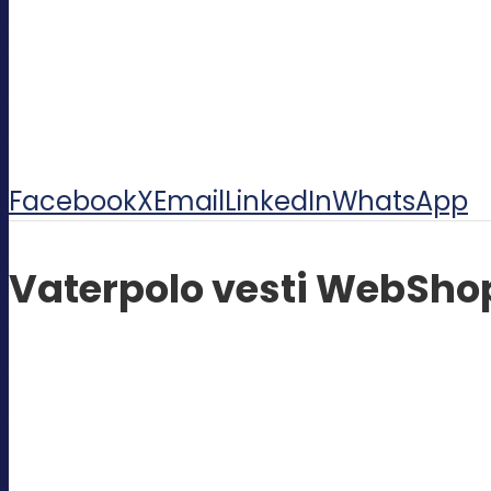
Facebook
X
Email
LinkedIn
WhatsApp
Vaterpolo vesti WebSho