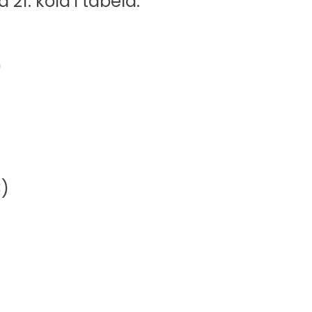
21. kola i tabela:
)
3)