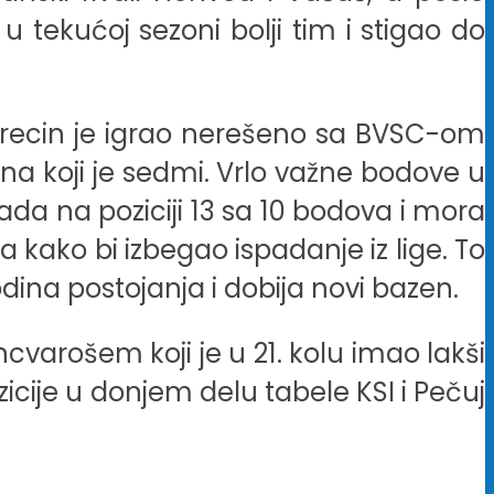
 tekućoj sezoni bolji tim i stigao do
brecin je igrao nerešeno sa BVSC-om
na koji je sedmi. Vrlo važne bodove u
da na poziciji 13 sa 10 bodova i mora
a kako bi izbegao ispadanje iz lige. To
ina postojanja i dobija novi bazen.
cvarošem koji je u 21. kolu imao lakši
zicije u donjem delu tabele KSI i Pečuj