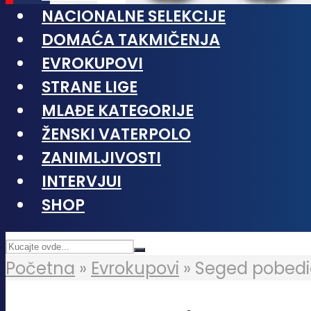
NACIONALNE SELEKCIJE
DOMAĆA TAKMIČENJA
EVROKUPOVI
STRANE LIGE
MLAĐE KATEGORIJE
ŽENSKI VATERPOLO
ZANIMLJIVOSTI
INTERVJUI
SHOP
Početna
»
Evrokupovi
»
Seged pobedio 