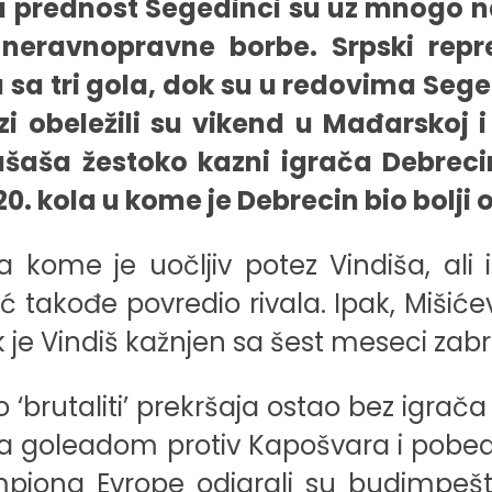
ku prednost Segedinci su uz mnogo n
 neravnopravne borbe. Srpski repr
ta sa tri gola, dok su u redovima S
zi obeležili su vikend u Mađarskoj 
ašaša žestoko kazni igrača Debrec
 kola u kome je Debrecin bio bolji o
na kome je uočljiv potez Vindiša, ali
ć takođe povredio rivala. Ipak, Mišiće
 je Vindiš kažnjen sa šest meseci zab
‘brutaliti’ prekršaja ostao bez igrač
tu da goleadom protiv Kapošvara i pob
iona Evrope odigrali su budimpešta