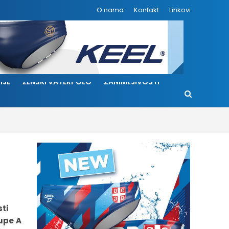
O nama
Kontakt
Linkovi
IJE
ŽENSKI VATERPOLO
ZANIMLJIVOSTI
ti
rupe A