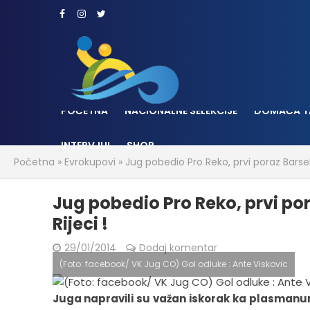
POČETNA
NACIONALNE SELEKCIJE
DOMAĆA T
INTERVJUI
SHOP
Početna
»
Evrokupovi
»
Jug pobedio Pro Reko, prvi poraz Barsel
Jug pobedio Pro Reko, prvi por
Rijeci !
29/01/2014
Dodaj komentar
(Foto: facebook/ VK Jug CO) Gol odluke : Ante Viskovic
Juga napravili su važan iskorak ka plasmanun