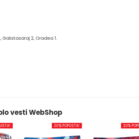
, Galatasaraj 2, Oradea 1.
olo vesti WebShop
USTA!
20% POPUSTA!
20% POP