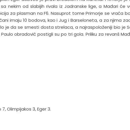
a nekim od slabijih rivala iz Jadranske lige, a Mađari će 
icija za plasman na F6. Nasuprot tome Primorje se vraća bo
ni imaju 10 bodova, kao i Jug i Barseloneta, a za njima za
o je da se smesti dosta strelaca, a najraspoloženiji bio je 
ulo obradović postigli su po tri gola. Priliku za revanš Mađ
 7, Olimpijakos 3, Eger 3.