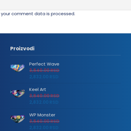
 your comment data is processed.
Proizvodi
Perfect Wave
3,540.00
RSD
2,832.00
RSD
Keel Art
3,540.00
RSD
2,832.00
RSD
WP Monster
3,540.00
RSD
2,832.00
RSD