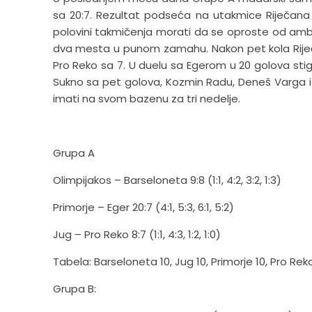
sa 20:7. Rezultat podseća na utakmice Riječana s
polovini takmičenja morati da se oproste od amb
dva mesta u punom zamahu. Nakon pet kola Riječa
Pro Reko sa 7. U duelu sa Egerom u 20 golova stigl
Sukno sa pet golova, Kozmin Radu, Deneš Varga i Pa
imati na svom bazenu za tri nedelje.
Grupa A
Olimpijakos – Barseloneta 9:8 (1:1, 4:2, 3:2, 1:3)
Primorje – Eger 20:7 (4:1, 5:3, 6:1, 5:2)
Jug – Pro Reko 8:7 (1:1, 4:3, 1:2, 1:0)
Tabela: Barseloneta 10, Jug 10, Primorje 10, Pro Reko
Grupa B: