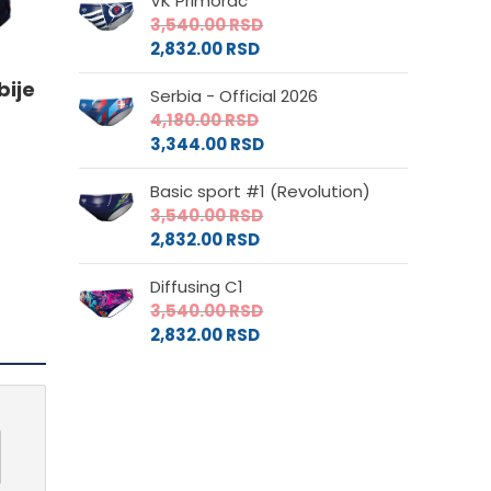
VK Primorac
3,540.00
RSD
e
2,832.00
RSD
bije
Serbia - Official 2026
da.
4,180.00
RSD
3,344.00
RSD
Basic sport #1 (Revolution)
3,540.00
RSD
2,832.00
RSD
Diffusing C1
3,540.00
RSD
2,832.00
RSD