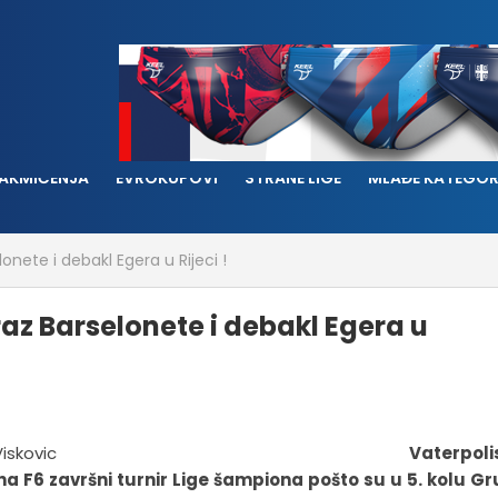
AKMIČENJA
EVROKUPOVI
STRANE LIGE
MLAĐE KATEGOR
onete i debakl Egera u Rijeci !
az Barselonete i debakl Egera u
Vaterpolis
a F6 završni turnir Lige šampiona pošto su u 5. kolu G