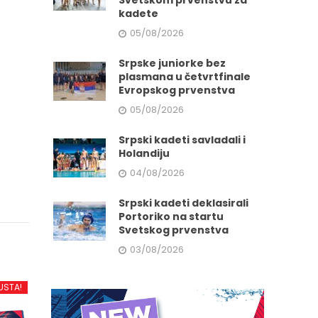
Svetskom prvenstvu za
kadete
05/08/2026
Srpske juniorke bez
plasmana u četvrtfinale
Evropskog prvenstva
05/08/2026
Srpski kadeti savladali i
Holandiju
04/08/2026
Srpski kadeti deklasirali
Portoriko na startu
Svetskog prvenstva
03/08/2026
USTA!