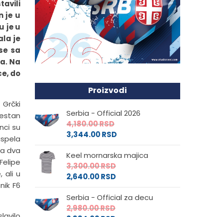
avili
 je u
u je u
ala je
se sa
la. Na
ce, do
Proizvodi
 Grčki
Serbia - Official 2026
vestan
4,180.00
RSD
nci su
3,344.00
RSD
uspela
sa dva
Keel mornarska majica
Felipe
3,300.00
RSD
 ali u
2,640.00
RSD
nik F6
Serbia - Official za decu
2,980.00
RSD
lavilo