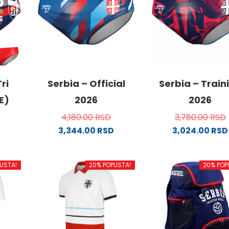
ri
Serbia – Official
Serbia – Train
E)
2026
2026
4,180.00
RSD
3,780.00
RSD
3,344.00
RSD
3,024.00
RSD
Ovaj
Ovaj
od
proizvod
proizvo
USTA!
20% POPUSTA!
20% POP
ima
ima
više
više
.
varijanti.
varijanti
Opcije
Opcije
mogu
mogu
biti
biti