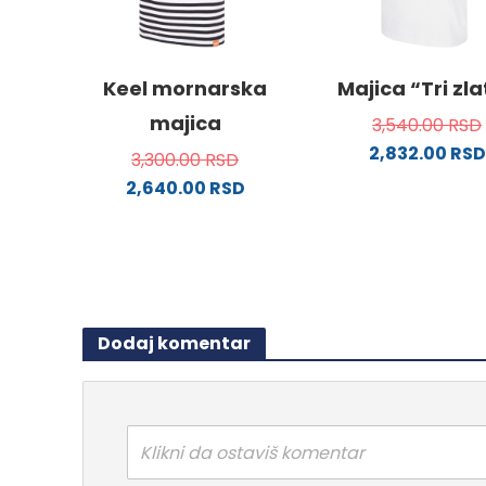
izabrane
izabra
na
na
stranici
stranici
Keel mornarska
Majica “Tri zl
proizvoda.
proizvo
majica
3,540.00
RSD
2,832.00
RSD
3,300.00
RSD
Ovaj
2,640.00
RSD
proizv
Ovaj
ima
proizvod
više
ima
varijanti
više
Opcije
varijanti.
mogu
Dodaj komentar
Opcije
biti
mogu
izabra
biti
na
izabrane
stranici
na
Klikni da ostaviš komentar
proizvo
stranici