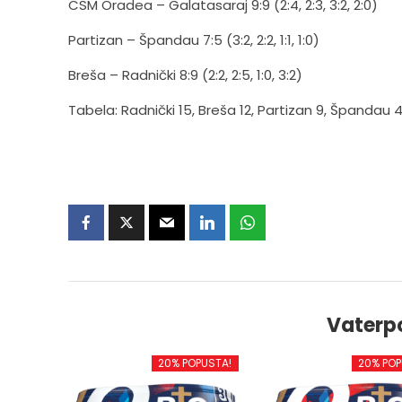
CSM Oradea – Galatasaraj 9:9 (2:4, 2:3, 3:2, 2:0)
Partizan – Špandau 7:5 (3:2, 2:2, 1:1, 1:0)
Breša – Radnički 8:9 (2:2, 2:5, 1:0, 3:2)
Tabela: Radnički 15, Breša 12, Partizan 9, Špandau 4
Vaterp
20% POPUSTA!
20% POP