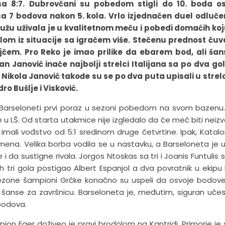
a 8:7. Dubrovčani su pobedom stigli do 10. boda ost
 7 bodova nakon 5. kola. Vrlo izjednačen duel odlučen
užu uživala je u kvalitetnom meču i pobedi domaćih koj
lom iz situacije sa igračem više. Stečenu prednost čuv
čem. Pro Reko je imao prilike da ebarem bod, ali šan
ađan Janović inače najbolji strelci Italijana sa po dva go
 i Nikola Janović takođe su se po dva puta upisali u strel
ro Bušlje i Visković.
i Barseloneti prvi poraz u sezoni pobedom na svom bazenu.
ove u LŠ. Od starta utakmice nije izgledalo da će meč biti neiz
 imali vođstvo od 5:1 sredinom druge četvrtine. Ipak, Katalo
ena. Velika borba vodila se u nastavku, a Barseloneta je 
 i da sustigne rivala. Jorgos Ntoskas sa tri i Joanis Funtulis 
 tri gola postigao Albert Espanjol a dva povratnik u ekipu 
ezone šampioni Grčke konačno su uspeli da osvoje bodove,
šanse za završnicu. Barseloneta je, međutim, siguran učes
 bodova.
 Eger doživeo je pravi brodolom na Kantridi. Primorje je s