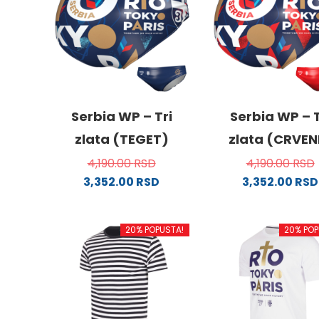
Serbia WP – Tri
Serbia WP – T
zlata (TEGET)
zlata (CRVEN
4,190.00
RSD
4,190.00
RSD
3,352.00
RSD
3,352.00
RSD
Ovaj
Ovaj
proizvod
proizv
20% POPUSTA!
20% POP
ima
ima
više
više
varijanti.
varijanti
Opcije
Opcije
mogu
mogu
biti
biti