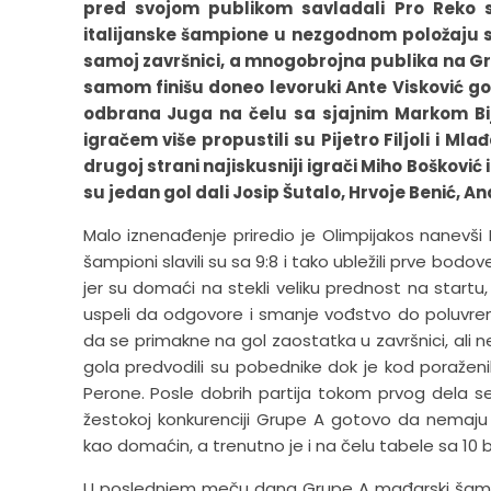
pred svojom publikom savladali Pro Reko s
italijanske šampione u nezgodnom položaju sa
samoj završnici, a mnogobrojna publika na Gr
samom finišu doneo levoruki Ante Visković go
odbrana Juga na čelu sa sjajnim Markom Bij
igračem više propustili su Pijetro Filjoli i Ml
drugoj strani najiskusniji igrači Miho Bošković
su jedan gol dali Josip Šutalo, Hrvoje Benić, And
Malo iznenađenje priredio je Olimpijakos nanevš
šampioni slavili su sa 9:8 i tako ubležili prve bod
jer su domaći na stekli veliku prednost na startu,
uspeli da odgovore i smanje vođstvo do poluvrem
da se primakne na gol zaostatka u završnici, ali ne
gola predvodili su pobednike dok je kod poraženih
Perone. Posle dobrih partija tokom prvog dela s
žestokoj konkurenciji Grupe A gotovo da nemaju 
kao domaćin, a trenutno je i na čelu tabele sa 10
U poslednjem meču dana Grupe A mađarski šampion