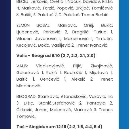
BEČEJ: Jerković, Cvetić 1, Naćuk, Davidov, Ristić
4, Marković, Terzić, Popović, Brkljač, Tomićević
3, Bušić, S. Palotaš 2, D. Palotaš. Trener Berbić.
ZEMUN BOSAL: Marković, Orelj, Đukić,
Ljubenović, Perković 2, Dragišić, Tušup 1,
Vilacen, Jovanović 1, Maksimović 1, Timotić,
Kecojević, Đokić, Vasiljević 2. Trener Ivanović.
Valis – Beograd 9:10 (2:7, 2:2, 2:1, 3:0)
VALIS: Vladisavljević, Piljić, Živojinović,
Golosković 1, Rakić 1, Bodrožić 1, Mijatović 1,
Baltić 1, Genčević 1, Aleksić 2. Trener:
Mladenović.
BEOGRAD: Stanković, Atanasković, Vuković, Ilić
3, Dišić, Stanić,Stefanović 2, Pantović 2,
Ćirković, Juhas, Malenović, Marković 3. Trener:
Tomović.
Taš – Singidunum 12:15 (2:2, 1:5, 4:4, 5:4)