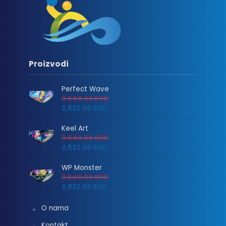
Proizvodi
Perfect Wave
3,540.00
RSD
2,832.00
RSD
Keel Art
3,540.00
RSD
2,832.00
RSD
WP Monster
3,540.00
RSD
2,832.00
RSD
O nama
Kontakt