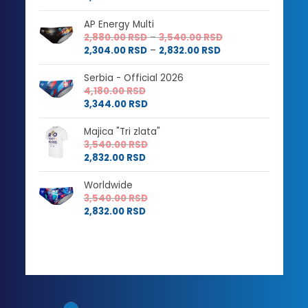
AP Energy Multi
Raspon
2,880.00
RSD
–
3,540.00
RSD
Raspon
cena:
2,304.00
RSD
–
2,832.00
RSD
cena:
od
od
2,880.00 RSD
Serbia - Official 2026
2,304.00 RSD
do
4,180.00
RSD
do
3,540.00 RSD
3,344.00
RSD
2,832.00 RSD
Majica "Tri zlata"
3,540.00
RSD
2,832.00
RSD
Worldwide
3,540.00
RSD
2,832.00
RSD