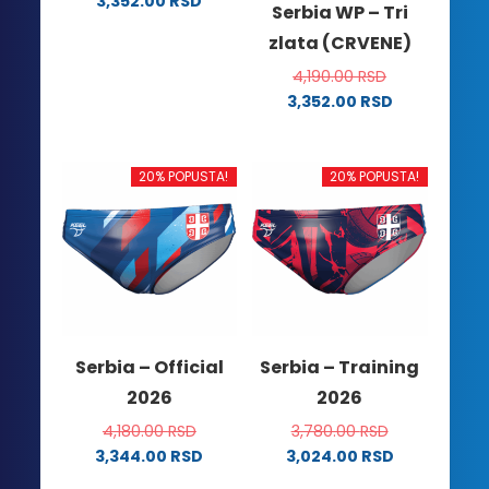
3,352.00
RSD
Serbia WP – Tri
Ovaj
zlata (CRVENE)
proizvod
ima
4,190.00
RSD
više
3,352.00
RSD
Ovaj
varijanti.
proizvod
Opcije
ima
mogu
20% POPUSTA!
20% POPUSTA!
više
biti
varijanti.
izabrane
Opcije
na
mogu
stranici
biti
proizvoda.
izabrane
na
Serbia – Official
Serbia – Training
stranici
2026
2026
proizvoda.
4,180.00
RSD
3,780.00
RSD
3,344.00
RSD
3,024.00
RSD
Ovaj
Ovaj