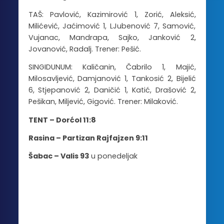
TAŠ: Pavlović, Kazimirović 1, Zorić, Aleksić,
Milićević, Jaćimović 1, LJubenović 7, Samović,
Vujanac, Mandrapa, Sajko, Janković 2,
Jovanović, Radalj. Trener: Pešić.
SINGIDUNUM: Kaličanin, Čabrilo 1, Majić,
Milosavljević, Damjanović 1, Tankosić 2, Bijelić
6, Stjepanović 2, Daničić 1, Katić, Drašović 2,
Pešikan, Miljević, Gigović. Trener: Milaković.
TENT – Dorćol 11:8
Rasina – Partizan Rajfajzen 9:11
Šabac – Valis 93
u ponedeljak