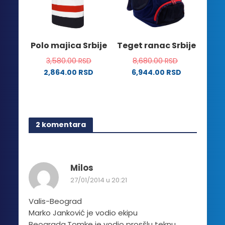
biti
mogu
izabrane
biti
na
izabrane
stranici
na
Polo majica Srbije
Teget ranac Srbije
proizvoda.
stranici
3,580.00
RSD
8,680.00
RSD
proizvoda.
2,864.00
RSD
6,944.00
RSD
Ovaj
proizvod
ima
više
2 komentara
varijanti.
Opcije
mogu
biti
Milos
izabrane
27/01/2014 u 20:21
na
stranici
Valis-Beograd
proizvoda.
Marko Janković je vodio ekipu
Beograda,Tomke je vodio prosšlu teknu…