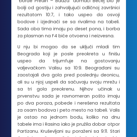
”Đorđe Predin – Badža” domaći Bečej bio je
bolji od gostiju i zahvaljujući odličnoj završnici
rezultatom 10:7, i tako uspeo da osvoji
bodove i izjednači se sa rivalima na tabeli.
Sada oba tima imaju po deset pona, i borba
za plasman na F4 biće otvoena i neizvesna.
U nju bi mogao da se uključi mladi tim
Beograda koji je posle preokreta u finišu
uspeo da trijumfuje na gostovanju
valjevačkom Valisu sa 10:9. Beograđani su
zaostajali dva gola pred poslednju deonicu,
ali su u njoj uspeli da sačuvaju svoju mrežu i
sa tri gola preokrenu. Njihov učinak u
prvenstvu sada je ravnomeran pošto imaju
po dva poraza, pobede i nerešena rezultata
za osam bodova i peto mesto na tabeli. Valis
je ostao na jednom bodu, koliko na dnu
tabele ima i Rasina iako je pružila dobar otpor
Partizanu. Kruševljani su poraženi sa 9:11. Stari