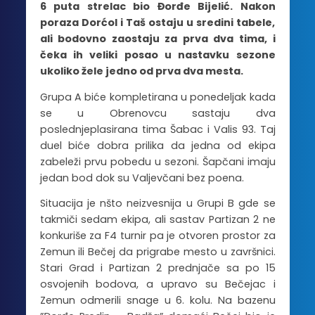
6 puta strelac bio Đorđe Bijelić. Nakon
poraza Dorćol i Taš ostaju u sredini tabele,
ali bodovno zaostaju za prva dva tima, i
čeka ih veliki posao u nastavku sezone
ukoliko žele jedno od prva dva mesta.
Grupa A biće kompletirana u ponedeljak kada
se u Obrenovcu sastaju dva
poslednjeplasirana tima Šabac i Valis 93. Taj
duel biće dobra prilika da jedna od ekipa
zabeleži prvu pobedu u sezoni. Šapčani imaju
jedan bod dok su Valjevčani bez poena.
Situacija je nšto neizvesnija u Grupi B gde se
takmiči sedam ekipa, ali sastav Partizan 2 ne
konkuriše za F4 turnir pa je otvoren prostor za
Zemun ili Bečej da prigrabe mesto u završnici.
Stari Grad i Partizan 2 prednjače sa po 15
osvojenih bodova, a upravo su Bečejac i
Zemun odmerili snage u 6. kolu. Na bazenu