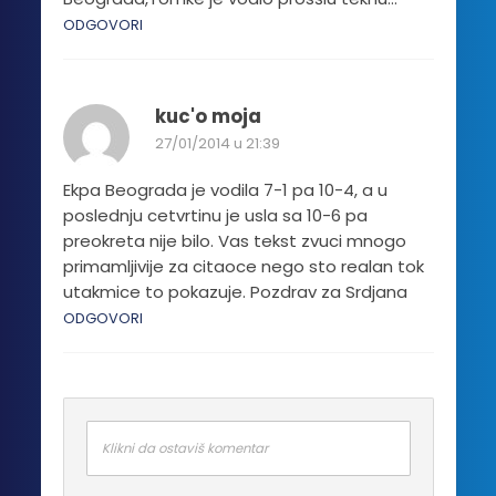
ODGOVORI
kuc'o moja
27/01/2014 u 21:39
Ekpa Beograda je vodila 7-1 pa 10-4, a u
poslednju cetvrtinu je usla sa 10-6 pa
preokreta nije bilo. Vas tekst zvuci mnogo
primamljivije za citaoce nego sto realan tok
utakmice to pokazuje. Pozdrav za Srdjana
ODGOVORI
Klikni da ostaviš komentar