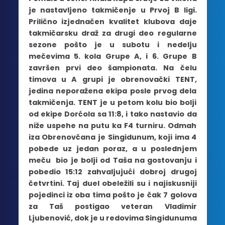
je nastavljeno takmičenje u Prvoj B ligi.
Prilično izjednačen kvalitet klubova daje
takmičarsku draž za drugi deo regularne
sezone pošto je u subotu i nedelju
mečevima 5. kola Grupe A, i 6. Grupe B
završen prvi deo šampionata. Na čelu
timova u A grupi je obrenovački TENT,
jedina neporažena ekipa posle prvog dela
takmičenja. TENT je u petom kolu bio bolji
od ekipe Dorćola sa 11:8, i tako nastavio da
niže uspehe na putu ka F4 turniru. Odmah
iza Obrenovčana je Singidunum, koji ima 4
pobede uz jedan poraz, a u poslednjem
meču bio je bolji od Taša na gostovanju i
pobedio 15:12 zahvaljujući dobroj drugoj
četvrtini. Taj duel obeležili su i najiskusniji
pojedinci iz oba tima pošto je čak 7 golova
za Taš postigao veteran Vladimir
Ljubenović, dok je u redovima Singidunuma