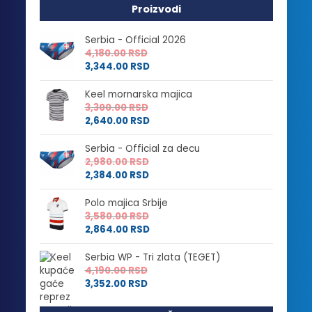
Proizvodi
Serbia - Official 2026
4,180.00
RSD
3,344.00
RSD
Keel mornarska majica
3,300.00
RSD
2,640.00
RSD
Serbia - Official za decu
2,980.00
RSD
2,384.00
RSD
Polo majica Srbije
3,580.00
RSD
2,864.00
RSD
Serbia WP - Tri zlata (TEGET)
4,190.00
RSD
3,352.00
RSD