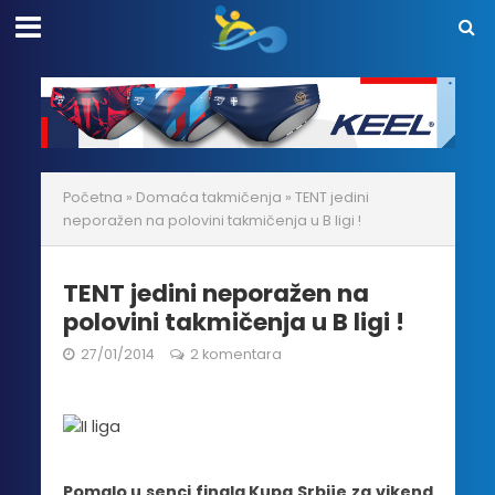
Početna
»
Domaća takmičenja
»
TENT jedini
neporažen na polovini takmičenja u B ligi !
TENT jedini neporažen na
polovini takmičenja u B ligi !
27/01/2014
2 komentara
Pomalo u senci finala Kupa Srbije za vikend