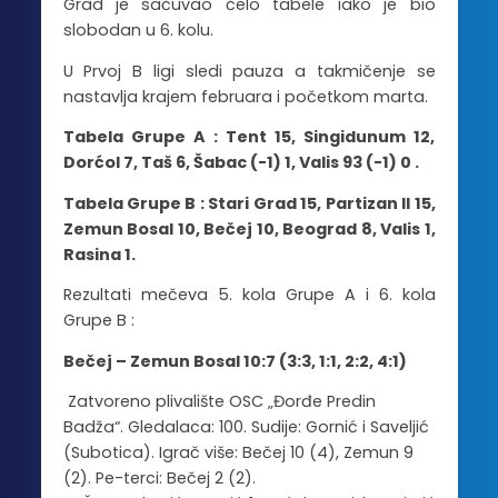
Grad je sačuvao čelo tabele iako je bio
slobodan u 6. kolu.
U Prvoj B ligi sledi pauza a takmičenje se
nastavlja krajem februara i početkom marta.
Tabela Grupe A : Tent 15, Singidunum 12,
Dorćol 7, Taš 6, Šabac (-1) 1, Valis 93 (-1) 0 .
Tabela Grupe B : Stari Grad 15, Partizan II 15,
Zemun Bosal 10, Bečej 10, Beograd 8, Valis 1,
Rasina 1.
Rezultati mečeva 5. kola Grupe A i 6. kola
Grupe B :
Bečej – Zemun Bosal 10:7 (3:3, 1:1, 2:2, 4:1)
Zatvoreno plivalište OSC „Đorđe Predin
Badža“. Gledalaca: 100. Sudije: Gornić i Saveljić
(Subotica). Igrač više: Bečej 10 (4), Zemun 9
(2). Pe-terci: Bečej 2 (2).