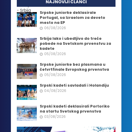
NAJNOVIJI ČLANCI
Srpske juniorke deklasirale
Portugal, sa Izraelom za deveto
mesto na EP
06/08/2026
Srbija lako i ubedljivo do treće
pobede na Svetskom prvenstvu za
kadete
05/08/2026
Srpske juniorke bez plasmana u
četvrtfinale Evropskog prvenstva
05/08/2026
Srpski kadeti savladali i Holandiju
04/08/2026
Srpski kadeti deklasirali Portoriko
na startu Svetskog prvenstva
03/08/2026