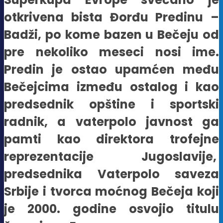
otkrivena bista Đorđu Predinu –
Badži, po kome bazen u Bečeju od
pre nekoliko meseci nosi ime.
Predin je ostao upamćen među
Bečejcima između ostalog i kao
predsednik opštine i sportski
radnik, a vaterpolo javnost ga
pamti kao direktora trofejne
reprezentacije Jugoslavije,
predsednika Vaterpolo saveza
Srbije i tvorca moćnog Bečeja koji
je 2000. godine osvojio titulu