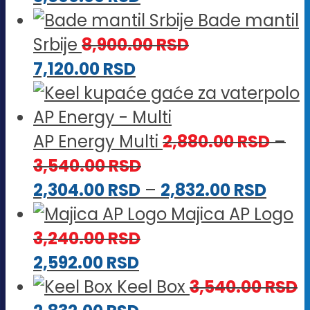
Bade mantil
Srbije
8,900.00
RSD
7,120.00
RSD
AP Energy Multi
2,880.00
RSD
–
Raspon
3,540.00
RSD
cena:
Rasp
2,304.00
RSD
–
2,832.00
RSD
od
cena
Majica AP Logo
2,880.00 RSD
od
3,240.00
RSD
do
2,304
2,592.00
RSD
3,540.00 RSD
do
Keel Box
3,540.00
RSD