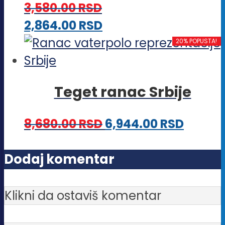
proizvoda.
3,580.00
RSD
mogu
Ovaj
2,864.00
RSD
biti
proizvod
20% POPUSTA!
izabrane
ima
na
više
stranici
Teget ranac Srbije
varijanti.
proizvoda.
Opcije
8,680.00
RSD
6,944.00
RSD
mogu
biti
Dodaj komentar
izabrane
na
Klikni da ostaviš komentar
stranici
proizvoda.