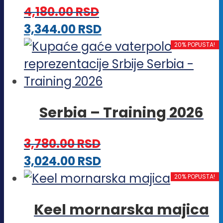
Opcije
4,180.00
RSD
mogu
Ovaj
3,344.00
RSD
biti
proizvod
20% POPUSTA!
izabrane
ima
na
više
stranici
varijanti.
proizvoda.
Serbia – Training 2026
Opcije
mogu
3,780.00
RSD
biti
Ovaj
3,024.00
RSD
izabrane
proizvod
20% POPUSTA!
na
ima
stranici
Keel mornarska majica
više
proizvoda.