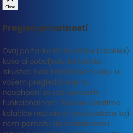
Close
Pregled privatnosti
Ovaj portal koristi kolačiće (cookies)
kako bi poboljšala korisničko
iskustvo. Neki kolačići se čuvaju u
vašem pregledaču jer su
neophodni za rad osnovnih
funkcionalnosti. Takođe koristimo
kolačiće nezavisnih proizvođača koji
nam pomažu da analiziramo i