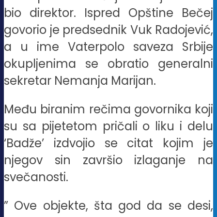
bio direktor. Ispred Opštine Bečej
govorio je predsednik Vuk Radojević,
a u ime Vaterpolo saveza Srbije
okupljenima se obratio generalni
sekretar Nemanja Marijan.
Među biranim rečima govornika koji
su sa pijetetom pričali o liku i delu
‘Badže’ izdvojio se citat kojim je
njegov sin završio izlaganje na
svečanosti.
” Ove objekte, šta god da se desi,