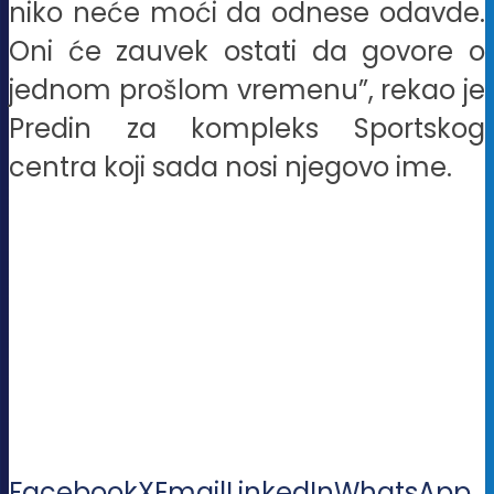
niko neće moći da odnese odavde.
Oni će zauvek ostati da govore o
jednom prošlom vremenu”, rekao je
Predin za kompleks Sportskog
centra koji sada nosi njegovo ime.
Facebook
X
Email
LinkedIn
WhatsApp