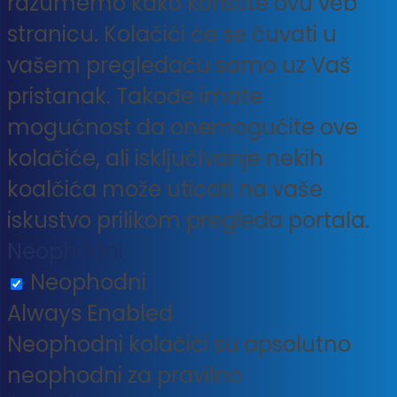
razumemo kako koristite ovu veb
stranicu. Kolačići će se čuvati u
vašem pregledaču samo uz Vaš
pristanak. Takođe imate
mogućnost da onemogućite ove
kolačiće, ali isključivanje nekih
koalčića može uticati na vaše
iskustvo prilikom pregleda portala.
Neophodni
Neophodni
Always Enabled
Neophodni kolačići su apsolutno
neophodni za pravilno