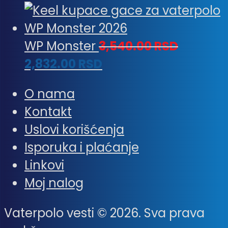
WP Monster
3,540.00
RSD
2,832.00
RSD
O nama
Kontakt
Uslovi korišćenja
Isporuka i plaćanje
Linkovi
Moj nalog
Vaterpolo vesti © 2026. Sva prava