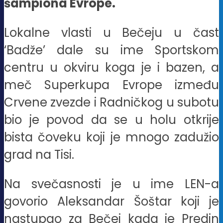
šampiona Evrope.
Lokalne vlasti u Bečeju u čast
‘Badže’ dale su ime Sportskom
centru u okviru koga je i bazen, a
meč Superkupa Evrope između
Crvene zvezde i Radničkog u subotu
bio je povod da se u holu otkrije
bista čoveku koji je mnogo zadužio
grad na Tisi.
Na svečasnosti je u ime LEN-a
govorio Aleksandar Šoštar koji je
nastupao za Bečej kada je Predin