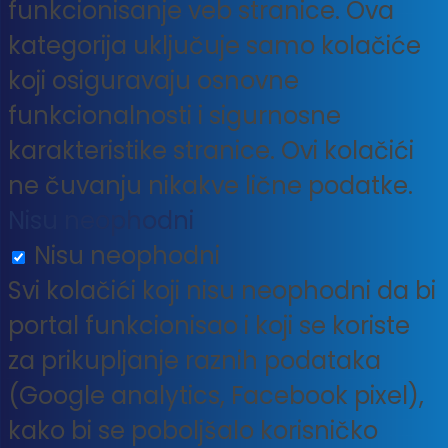
funkcionisanje veb stranice. Ova
kategorija uključuje samo kolačiće
koji osiguravaju osnovne
funkcionalnosti i sigurnosne
karakteristike stranice. Ovi kolačići
ne čuvanju nikakve lične podatke.
Nisu neophodni
Nisu neophodni
Svi kolačići koji nisu neophodni da bi
portal funkcionisao i koji se koriste
za prikupljanje raznih podataka
(Google analytics, Facebook pixel),
kako bi se poboljšalo korisničko