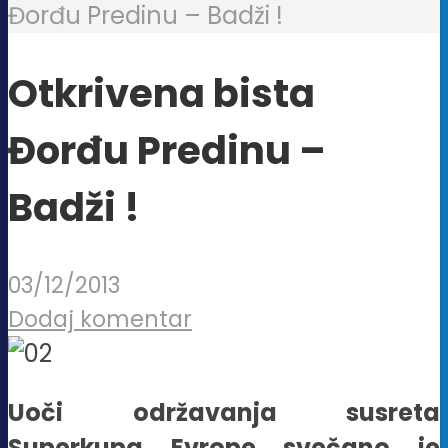
Đorđu Predinu – Badži !
Otkrivena bista
Đorđu Predinu –
Badži !
03/12/2013
Dodaj komentar
Uoči održavanja susreta
Superkupa Evrope svečano je