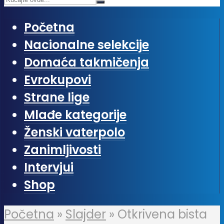
Početna
Nacionalne selekcije
Domaća takmičenja
Evrokupovi
Strane lige
Mlađe kategorije
Ženski vaterpolo
Zanimljivosti
Intervjui
Shop
Početna
»
Slajder
»
Otkrivena bista