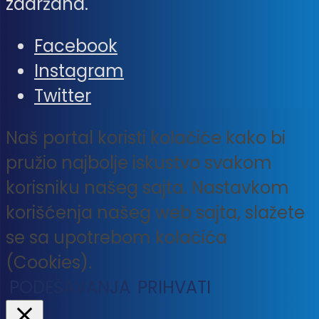
zadržana.
Facebook
Instagram
Twitter
Naš portal koristi kolačiće kako bi
pružio najbolje iskustvo svakom
korisniku našeg sajta. Nastavkom
korišćenja našeg web sajta, slažete
se sa upotrebom kolačića
(Cookies).
PODEŠAVANJA
PRIHVATI