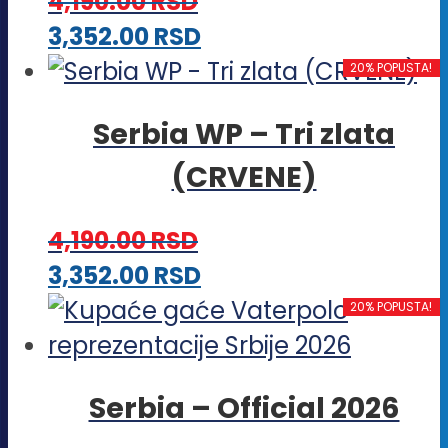
4,190.00
RSD
Ovaj
3,352.00
RSD
proizvod
20% POPUSTA!
ima
Serbia WP – Tri zlata
više
(CRVENE)
varijanti.
Opcije
4,190.00
RSD
mogu
Ovaj
3,352.00
RSD
biti
proizvod
20% POPUSTA!
izabrane
ima
na
više
stranici
Serbia – Official 2026
varijanti.
proizvoda.