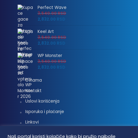
Perfect Wave
3,540.00
RSD
2,832.00
RSD
Keel Art
3,540.00
RSD
2,832.00
RSD
WP Monster
3,540.00
RSD
2,832.00
RSD
O nama
Kontakt
Uslovi korišćenja
Isporuka i plaćanje
Linkovi
Moj nalog
Naš portal koristi kolačiće kako bi pružio najbolje