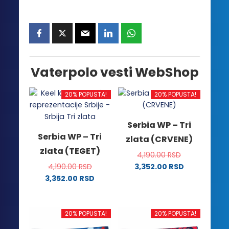
Vaterpolo vesti WebShop
20% POPUSTA!
20% POPUSTA!
Serbia WP – Tri
Serbia WP – Tri
zlata (CRVENE)
zlata (TEGET)
4,190.00
RSD
4,190.00
RSD
3,352.00
RSD
Ovaj
3,352.00
RSD
Ovaj
proizvod
proizvod
ima
ima
više
20% POPUSTA!
20% POPUSTA!
više
varijanti.