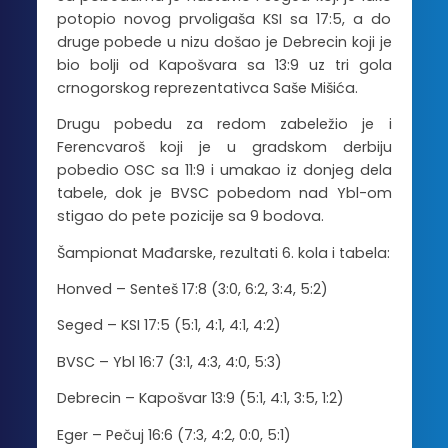
potopio novog prvoligaša KSI sa 17:5, a do
druge pobede u nizu došao je Debrecin koji je
bio bolji od Kapošvara sa 13:9 uz tri gola
crnogorskog reprezentativca Saše Mišića.
Drugu pobedu za redom zabeležio je i
Ferencvaroš koji je u gradskom derbiju
pobedio OSC sa 11:9 i umakao iz donjeg dela
tabele, dok je BVSC pobedom nad Ybl-om
stigao do pete pozicije sa 9 bodova.
Šampionat Mađarske, rezultati 6. kola i tabela:
Honved – Senteš 17:8 (3:0, 6:2, 3:4, 5:2)
Seged – KSI 17:5 (5:1, 4:1, 4:1, 4:2)
BVSC – Ybl 16:7 (3:1, 4:3, 4:0, 5:3)
Debrecin – Kapošvar 13:9 (5:1, 4:1, 3:5, 1:2)
Eger – Pečuj 16:6 (7:3, 4:2, 0:0, 5:1)