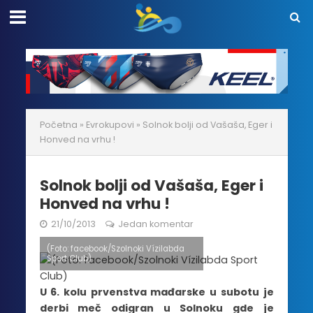
Početna
»
Evrokupovi
»
Solnok bolji od Vašaša, Eger i
Honved na vrhu !
Solnok bolji od Vašaša, Eger i
Honved na vrhu !
21/10/2013
Jedan komentar
(Foto: facebook/Szolnoki Vízilabda
Sport Club)
U 6. kolu prvenstva mađarske u subotu je
derbi meč odigran u Solnoku gde je