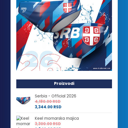
Proizvodi
Serbia - Official 2026
4,180.00
RSD
3,344.00
RSD
Keel mornarska majica
3,300.00
RSD