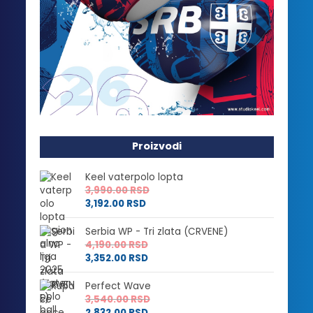
Proizvodi
Keel vaterpolo lopta
3,990.00
RSD
3,192.00
RSD
Serbia WP - Tri zlata (CRVENE)
4,190.00
RSD
3,352.00
RSD
Perfect Wave
3,540.00
RSD
2,832.00
RSD