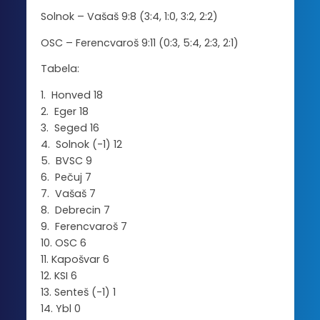
Solnok – Vašaš 9:8 (3:4, 1:0, 3:2, 2:2)
OSC – Ferencvaroš 9:11 (0:3, 5:4, 2:3, 2:1)
Tabela:
1. Honved 18
2. Eger 18
3. Seged 16
4. Solnok (-1) 12
5. BVSC 9
6. Pečuj 7
7. Vašaš 7
8. Debrecin 7
9. Ferencvaroš 7
10. OSC 6
11. Kapošvar 6
12. KSI 6
13. Senteš (-1) 1
14. Ybl 0