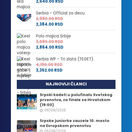
2,640.00
RSD
Serbia - Official za decu
2,980.00
RSD
2,384.00
RSD
Polo majica Srbije
3,580.00
RSD
2,864.00
RSD
Serbia WP - Tri zlata (TEGET)
4,190.00
RSD
3,352.00
RSD
NAJNOVIJI ČLANCI
Srpski kadeti u polufinalu Svetskog
prvenstva, za finale sa Hrvatskom
(19:00)
08/08/2026
Srpske juniorke zauzele 10. mesto
na Evropskom prvenstvu
06/08/2026