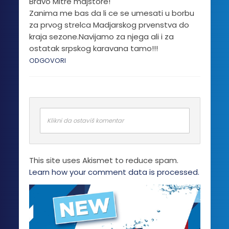
Bravo Mitre majstore!
proizvoda.
Zanima me bas da li ce se umesati u borbu
za prvog strelca Madjarskog prvenstva do
kraja sezone.Navijamo za njega ali i za
ostatak srpskog karavana tamo!!!
ODGOVORI
Klikni da ostaviš komentar
This site uses Akismet to reduce spam.
Learn how your comment data is processed.