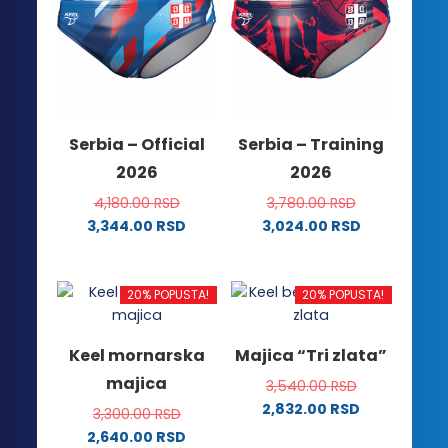
varijanti.
Opcije
Opcije
mogu
mogu
biti
biti
izabrane
izabrane
na
na
stranici
Serbia – Official
Serbia – Training
stranici
proizvoda.
2026
2026
proizvoda.
4,180.00
RSD
3,780.00
RSD
3,344.00
RSD
3,024.00
RSD
Ovaj
Ovaj
proizvod
proizvod
ima
ima
20% POPUSTA!
20% POPUSTA!
više
više
varijanti.
varijanti.
Keel mornarska
Majica “Tri zlata”
Opcije
Opcije
majica
3,540.00
RSD
mogu
mogu
2,832.00
RSD
biti
biti
3,300.00
RSD
Ovaj
izabrane
izabrane
2,640.00
RSD