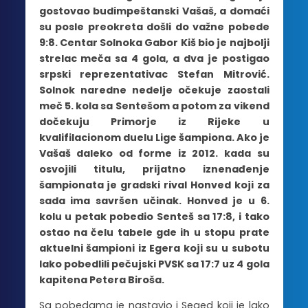
gostovao budimpeštanski Vašaš, a domaći
su posle preokreta došli do važne pobede
9:8. Centar Solnoka Gabor Kiš bio je najbolji
strelac meča sa 4 gola, a dva je postigao
srpski reprezentativac Stefan Mitrović.
Solnok naredne nedelje očekuje zaostali
meč 5. kola sa Sentešom a potom za vikend
dočekuju Primorje iz Rijeke u
kvalifilacionom duelu Lige šampiona. Ako je
Vašaš daleko od forme iz 2012. kada su
osvojili titulu, prijatno iznenađenje
šampionata je gradski rival Honved koji za
sada ima savršen učinak. Honved je u 6.
kolu u petak pobedio Senteš sa 17:8, i tako
ostao na čelu tabele gde ih u stopu prate
aktuelni šampioni iz Egera koji su u subotu
lako pobedlili pečujski PVSK sa 17:7 uz 4 gola
kapitena Petera Biroša.
Sa pobedama je nastavio i Seged koji je lako