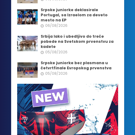
Srpske juniorke deklasirale
Portugal, sa Izraelom za deveto
mesto na EP
06/08/2026
Srbija lako i ubedljivo do treće
pobede na Svetskom prvenstvu za
kadete
05/08/2026
Srpske juniorke bez plasmana u
četvrtfinale Evropskog prvenstva
05/08/2026