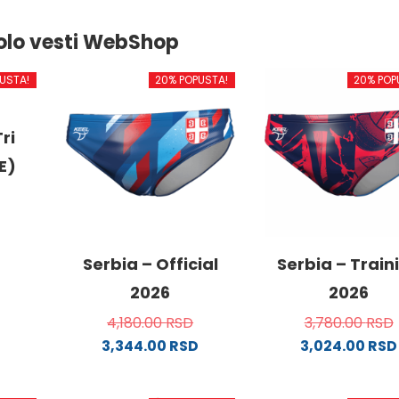
olo vesti WebShop
USTA!
20% POPUSTA!
20% POP
ri
E)
od
Serbia – Official
Serbia – Train
2026
2026
4,180.00
RSD
3,780.00
RSD
.
3,344.00
RSD
3,024.00
RSD
Ovaj
Ovaj
proizvod
proizvo