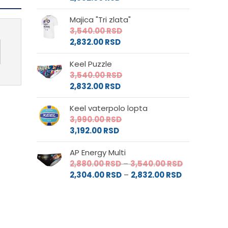
Majica "Tri zlata"
3,540.00
RSD
2,832.00
RSD
Keel Puzzle
3,540.00
RSD
2,832.00
RSD
Keel vaterpolo lopta
3,990.00
RSD
3,192.00
RSD
AP Energy Multi
Raspon
2,880.00
RSD
–
3,540.00
RSD
Raspon
cena:
2,304.00
RSD
–
2,832.00
RSD
cena:
od
od
2,880.00 RS
2,304.00 RS
do
do
3,540.00 RS