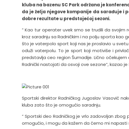
kluba na bazenu SC Park održana je konferenci
da je želja njegove kompanije da sarađuje i p
dobre rezultate u predstojećoj sezoni.
” Kao tur operater uvek smo se trudili da svojim
kroz saradnju sa Radničkim i na polju sporta kao g
što je vaterpolo sport koji nas je proslavio u svet
oduži vaterpolu. To je sport koji motiviše i privl
predstavlja ceo region Šumadije. Lično očekujem do
Radnički nastojati da osvoji ove sezone”, kazao je 
Sportski direktor Radničkog Jugoslav Vasović na
kluba zato što je omogućio saradnju.
” Sportski deo Radničkog je vrlo zadovoljan zbo
omogućio, i mogu da kažem da ćemo mi napasti sva 