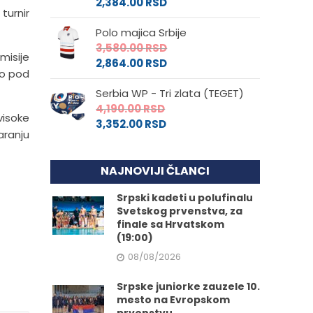
2,384.00
RSD
turnir
Polo majica Srbije
3,580.00
RSD
misije
2,864.00
RSD
mo pod
Serbia WP - Tri zlata (TEGET)
4,190.00
RSD
visoke
3,352.00
RSD
aranju
NAJNOVIJI ČLANCI
Srpski kadeti u polufinalu
Svetskog prvenstva, za
finale sa Hrvatskom
(19:00)
08/08/2026
Srpske juniorke zauzele 10.
mesto na Evropskom