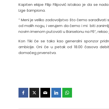
Kapiten ekipe Filip Filipović istakao je da se nad
Lige šampiona.
” Meni je veliko zadovoljstvo što ćemo sarađivat
od malih nogu, i verujem da ćemo i mi biti zanim
novim imenom putovati u Barselonu na F6″, rekao 
Kon Tiki će se tako kao generalni sponzor pridr
ambicije. Oni će u petak od 18.00 časova deb
domaćeg prvenstva.