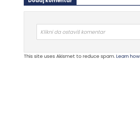
Dodaj komentar
Opcije
biti
mogu
izabra
biti
na
izabrane
stranici
na
Klikni da ostaviš komentar
proizvo
stranici
proizvoda.
This site uses Akismet to reduce spam.
Learn how