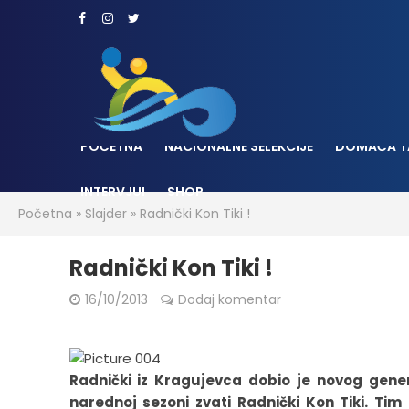
POČETNA
NACIONALNE SELEKCIJE
DOMAĆA T
INTERVJUI
SHOP
Početna
»
Slajder
»
Radnički Kon Tiki !
Radnički Kon Tiki !
16/10/2013
Dodaj komentar
Radnički iz Kragujevca dobio je novog gener
narednoj sezoni zvati Radnički Kon Tiki. T