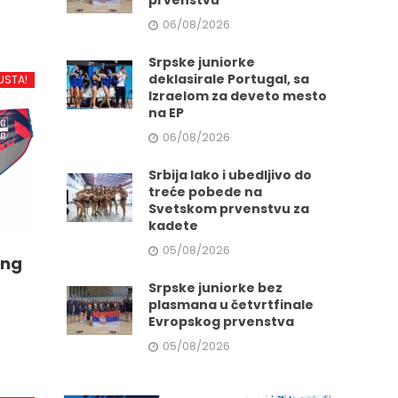
prvenstvu
06/08/2026
Srpske juniorke
deklasirale Portugal, sa
USTA!
Izraelom za deveto mesto
na EP
06/08/2026
Srbija lako i ubedljivo do
treće pobede na
Svetskom prvenstvu za
kadete
05/08/2026
ing
Srpske juniorke bez
plasmana u četvrtfinale
Evropskog prvenstva
05/08/2026
d