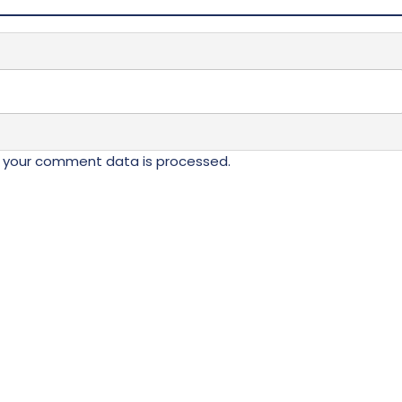
biti
ne
izabrane
na
stranici
da.
proizvoda.
 your comment data is processed.