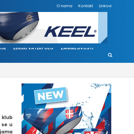
O nama
Kontakt
Linkovi
IJE
ŽENSKI VATERPOLO
ZANIMLJIVOSTI
 klub
 se u
ijama