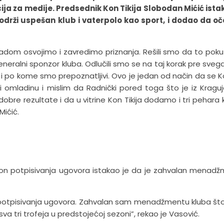
ja za medije. Predsednik Kon Tikija Slobodan Mićić ista
održi uspešan klub i vaterpolo kao sport, i dodao da o
 radom osvojimo i zavredimo priznanja. Rešili smo da to po
eneralni sponzor kluba. Odlučili smo se na taj korak pre sveg
u i po kome smo prepoznatljivi. Ovo je jedan od način da se Ko
ači omladinu i mislim da Radnički pored toga što je iz Kragu
bre rezultate i da u vitrine Kon Tikija dodamo i tri pehara k
Mićić.
kon potpisivanja ugovora istakao je da je zahvalan menad
g potpisivanja ugovora. Zahvalan sam menadžmentu kluba što
tri trofeja u predstojećoj sezoni”, rekao je Vasović.