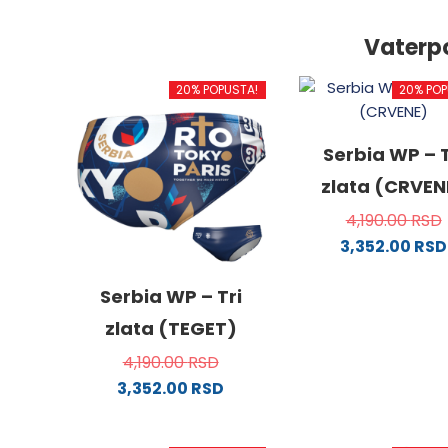
Vaterp
20% POPUSTA!
20% POP
Serbia WP – T
zlata (CRVEN
4,190.00
RSD
3,352.00
RSD
Ovaj
proizv
Serbia WP – Tri
ima
zlata (TEGET)
više
4,190.00
RSD
varijanti
3,352.00
RSD
Opcije
Ovaj
mogu
proizvod
biti