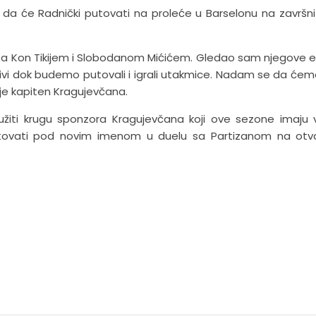
a da će Radnički putovati na proleće u Barselonu na završni 
i sa Kon Tikijem i Slobodanom Mićićem. Gledao sam njegove e
ljivi dok budemo putovali i igrali utakmice. Nadam se da će
je kapiten Kragujevčana.
užiti krugu sponzora Kragujevčana koji ove sezone imaju 
itovati pod novim imenom u duelu sa Partizanom na otv