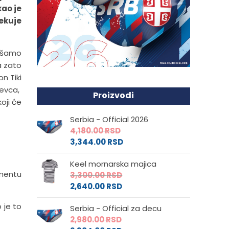
kao je
čekuje
kušamo
a zato
n Tiki
jevca,
Proizvodi
oji će
Serbia - Official 2026
4,180.00
RSD
3,344.00
RSD
Keel mornarska majica
žmentu
3,300.00
RSD
2,640.00
RSD
 je to
Serbia - Official za decu
2,980.00
RSD