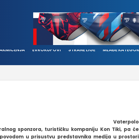
AKMIČENJA
EVROKUPOVI
STRANE LIGE
MLAĐE KATEGOR
Vaterpolo
alnog sponzora, turističku kompaniju Kon Tiki, pa će
im povodom u prisustvu predstavnika medija u prostor