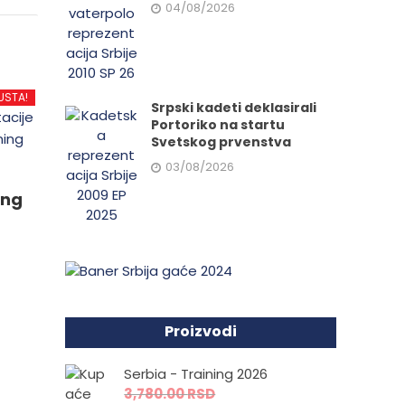
04/08/2026
USTA!
Srpski kadeti deklasirali
Portoriko na startu
Svetskog prvenstva
03/08/2026
ing
d
Proizvodi
Serbia - Training 2026
.
3,780.00
RSD