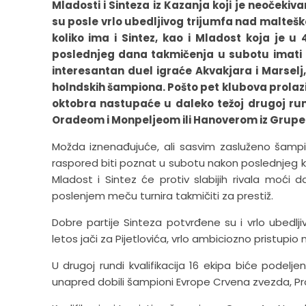
Mladosti i Sinteza iz Kazanja koji je neočeki
su posle vrlo ubedljivog trijumfa nad malteš
koliko ima i Sintez, kao i Mladost koja je u
poslednjeg dana takmičenja u subotu imati 
interesantan duel igraće Akvakjara i Marselj,
holndskih šampiona. Pošto pet klubova prolazi
oktobra nastupaće u daleko težoj drugoj run
Oradeom i Monpeljeom ili Hanoverom iz Grupe B 
Možda iznenađujuće, ali sasvim zasluženo šampi
raspored biti poznat u subotu nakon poslednjeg 
Mladost i Sintez će protiv slabijih rivala moći
poslenjem meču turnira takmičiti za prestiž.
Dobre partije Sinteza potvrđene su i vrlo ubed
letos jači za Pijetlovića, vrlo ambiciozno pristupio 
U drugoj rundi kvalifikacija 16 ekipa biće podelj
unapred dobili šampioni Evrope Crvena zvezda, Pro