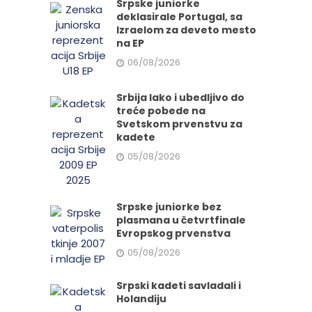
Srpske juniorke
deklasirale Portugal, sa
Izraelom za deveto mesto
na EP
06/08/2026
Srbija lako i ubedljivo do
treće pobede na
Svetskom prvenstvu za
kadete
05/08/2026
Srpske juniorke bez
plasmana u četvrtfinale
Evropskog prvenstva
05/08/2026
Srpski kadeti savladali i
Holandiju