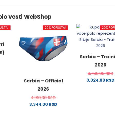
olo vesti WebShop
USTA!
20% POPUSTA!
20% POP
ri
E)
Serbia – Train
2026
3,780.00
RSD
3,024.00
RSD
od
Serbia – Official
Ovaj
2026
proizvo
4,180.00
RSD
.
ima
3,344.00
RSD
više
Ovaj
varijanti