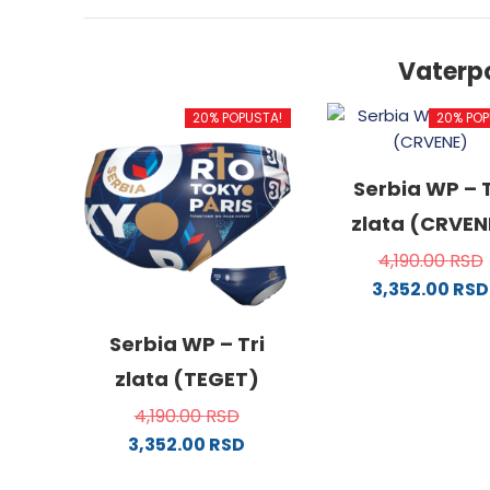
Vaterp
20% POPUSTA!
20% POP
Serbia WP – T
zlata (CRVEN
4,190.00
RSD
3,352.00
RSD
Ovaj
proizv
Serbia WP – Tri
ima
zlata (TEGET)
više
4,190.00
RSD
varijanti
3,352.00
RSD
Opcije
Ovaj
mogu