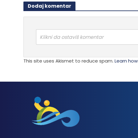
mogu
Dodaj komentar
Opcije
biti
mogu
izabra
biti
na
izabrane
stranici
na
Klikni da ostaviš komentar
proizvo
stranici
proizvoda.
This site uses Akismet to reduce spam.
Learn how