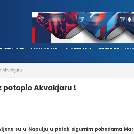
AKMIČENJA
EVROKUPOVI
STRANE LIGE
MLAĐE KATEGOR
 Akvakjaru !
z potopio Akvakjaru !
avljene su u Napulju u petak sigurnim pobedama Mars