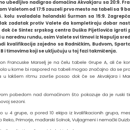
vano ubedljivo nadigrao domaćina Akvakjaru sa 20:9. Fr
kom Valetom od 17:5 zauzeli prvo mesto na tabeli sa 9 
 4. kolu svaladala holandski Šurman sa 15:9. Zagrepča
lak zadatak protiv Valete da kompletiraju dobar nast
 dok će Sintez srpskog centra Duška Pijetlovića igrati 
 u narednu rundu, osim Valete svi timovi iz Napulja sr
di kvalifikacija zajedno sa Radničkim, Budvom, Spart
i timovima koji se uključuju u toj fazi takmičenja.
on Francuske Marselj je na čelu tabele Grupe A, ali će k
kola u kome bi raspored na tabeli mogao značajno da se pr
 da u lakšem ritmu završe posao dok će se Akvakjara i Mar
ljivom pobedom nad domaćinom što pokazuje da je ruski t
novoj sezoni.
eno u 4 grupe, a pored 10 ekipa iz kvalifikacionih grupa, me
 Reko, Primorje, mađarski Solnok, Vuljagmeni i nemački Duizb