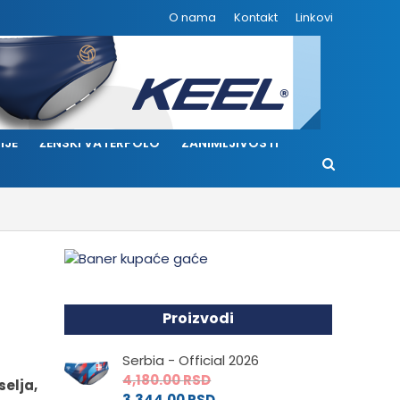
O nama
Kontakt
Linkovi
IJE
ŽENSKI VATERPOLO
ZANIMLJIVOSTI
Proizvodi
Serbia - Official 2026
4,180.00
RSD
elja,
3,344.00
RSD