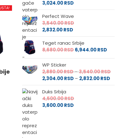
3,024.00
RSD
USTA!
Perfect Wave
3,540.00
RSD
e
2,832.00
RSD
Teget ranac Srbije
da.
8,680.00
RSD
6,944.00
RSD
WP Sticker
bije
Raspon
2,880.00
RSD
–
3,540.00
RSD
Raspon
cena:
2,304.00
RSD
–
2,832.00
RSD
cena:
od
Duks Srbija
od
2,880.00 RS
4,500.00
RSD
2,304.00 RS
do
3,600.00
RSD
do
3,540.00 RS
2,832.00 RSD