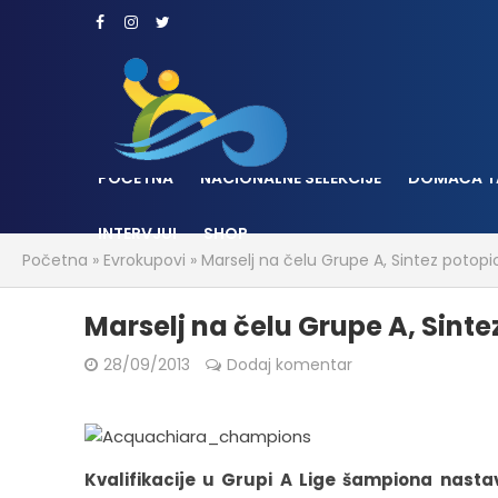
POČETNA
NACIONALNE SELEKCIJE
DOMAĆA T
INTERVJUI
SHOP
Početna
»
Evrokupovi
»
Marselj na čelu Grupe A, Sintez potopio
Marselj na čelu Grupe A, Sinte
28/09/2013
Dodaj komentar
Kvalifikacije u Grupi A Lige šampiona nast