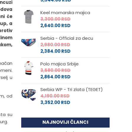
ancuzi
bodova
Keel mornarska majica
ni će
3,300.00
RSD
up, a
2,640.00
RSD
protiv
edinom
Serbia - Official za decu
akom,
2,980.00
RSD
2,384.00
RSD
onačan
Polo majica Srbije
omeni.
3,580.00
RSD
2,864.00
RSD
selj u
Serbia WP - Tri zlata (TEGET)
im, od
4,190.00
RSD
3,352.00
RSD
sta su
urg.
NAJNOVIJI ČLANCI