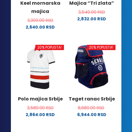
Keel mornarska
Majica “Tri zlata”
stranici
majica
3,540.00
RSD
proizvoda.
2,832.00
RSD
3,300.00
RSD
Ovaj
2,640.00
RSD
proizvod
Ovaj
ima
proizvod
više
ima
20% POPUSTA!
20% POPUSTA!
varijanti.
više
Opcije
varijanti.
mogu
Opcije
biti
mogu
izabrane
biti
na
izabrane
stranici
na
Polo majica Srbije
Teget ranac Srbije
proizvoda.
stranici
3,580.00
RSD
8,680.00
RSD
proizvoda.
2,864.00
RSD
6,944.00
RSD
Ovaj
proizvod