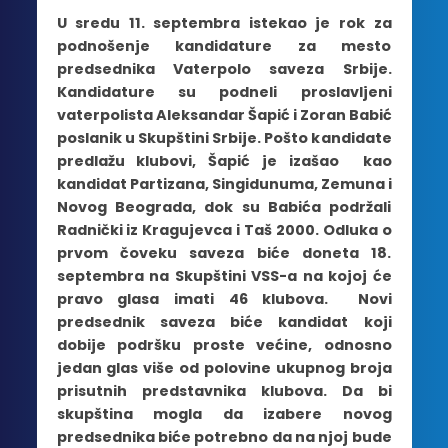
U sredu 11. septembra istekao je rok za
podnošenje kandidature za mesto
predsednika Vaterpolo saveza Srbije.
Kandidature su podneli proslavljeni
vaterpolista Aleksandar Šapić i Zoran Babić
poslanik u Skupštini Srbije. Pošto kandidate
predlažu klubovi, Šapić je izašao kao
kandidat Partizana, Singidunuma, Zemuna i
Novog Beograda, dok su Babića podržali
Radnički iz Kragujevca i Taš 2000. Odluka o
prvom čoveku saveza biće doneta 18.
septembra na Skupštini VSS-a na kojoj će
pravo glasa imati 46 klubova. Novi
predsednik saveza biće kandidat koji
dobije podršku proste većine, odnosno
jedan glas više od polovine ukupnog broja
prisutnih predstavnika klubova. Da bi
skupština mogla da izabere novog
predsednika biće potrebno da na njoj bude