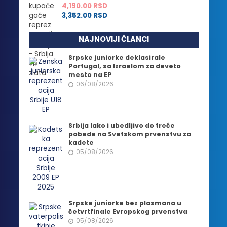
4,190.00
RSD
3,352.00
RSD
NAJNOVIJI ČLANCI
Srpske juniorke deklasirale
Portugal, sa Izraelom za deveto
mesto na EP
06/08/2026
Srbija lako i ubedljivo do treće
pobede na Svetskom prvenstvu za
kadete
05/08/2026
Srpske juniorke bez plasmana u
četvrtfinale Evropskog prvenstva
05/08/2026