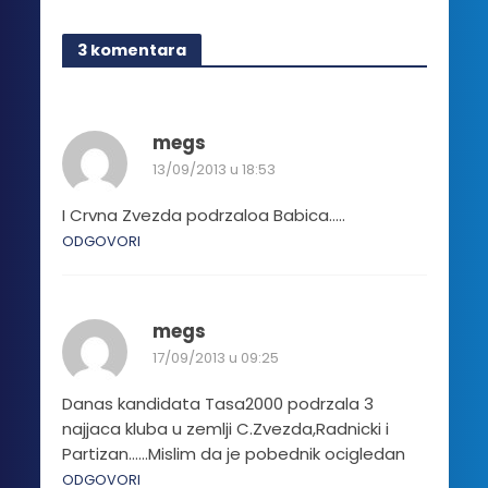
ima
više
3 komentara
varijanti.
Opcije
mogu
biti
megs
izabrane
13/09/2013 u 18:53
na
stranici
I Crvna Zvezda podrzaloa Babica…..
proizvoda.
ODGOVORI
megs
17/09/2013 u 09:25
Danas kandidata Tasa2000 podrzala 3
najjaca kluba u zemlji C.Zvezda,Radnicki i
Partizan……Mislim da je pobednik ocigledan
ODGOVORI