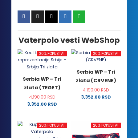
Vaterpolo vesti WebShop
20% POPUSTA!
20% POPUSTA!
Serbia WP – Tri
Serbia WP – Tri
zlata (CRVENE)
zlata (TEGET)
4,190.00
RSD
4,190.00
RSD
3,352.00
RSD
Ovaj
3,352.00
RSD
Ovaj
proizvod
proizvod
ima
ima
više
20% POPUSTA!
20% POPUSTA!
više
varijanti.