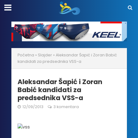
Početna
»
Slajder
»
Aleksandar Šapić i Zoran Babić
kandidati za predsednika VSS-a
Aleksandar Šapić i Zoran
Babić kandidati za
predsednika VSS-a
12/09/2013
3 komentara