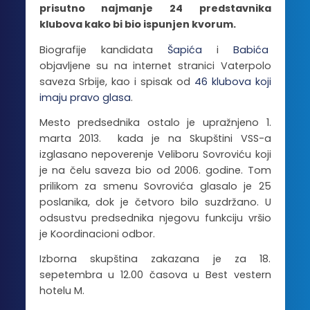
prisutno najmanje 24 predstavnika
klubova kako bi bio ispunjen kvorum.
Biografije kandidata
Šapića
i
Babića
objavljene su na internet stranici Vaterpolo
saveza Srbije, kao i spisak od
46 klubova koji
imaju pravo glasa
.
Mesto predsednika ostalo je upražnjeno 1.
marta 2013. kada je na Skupštini VSS-a
izglasano nepoverenje Veliboru Sovroviću koji
je na čelu saveza bio od 2006. godine. Tom
prilikom za smenu Sovrovića glasalo je 25
poslanika, dok je četvoro bilo suzdržano. U
odsustvu predsednika njegovu funkciju vršio
je Koordinacioni odbor.
Izborna skupština zakazana je za 18.
sepetembra u 12.00 časova u Best vestern
hotelu M.