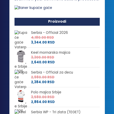
Proizvodi
Serbia - Official 2026
4,180.00
RSD
3,344.00
RSD
Keel mornarska majica
3,300.00
RSD
2,640.00
RSD
Serbia - Official za decu
2,980.00
RSD
2,384.00
RSD
Polo majica Srbije
3,580.00
RSD
2,864.00
RSD
Serbia WP - Tri zlata (TEGET)