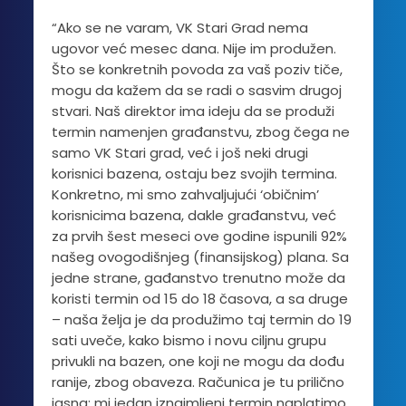
“Ako se ne varam, VK Stari Grad nema
ugovor već mesec dana. Nije im produžen.
Što se konkretnih povoda za vaš poziv tiče,
mogu da kažem da se radi o sasvim drugoj
stvari. Naš direktor ima ideju da se produži
termin namenjen građanstvu, zbog čega ne
samo VK Stari grad, već i još neki drugi
korisnici bazena, ostaju bez svojih termina.
Konkretno, mi smo zahvaljujući ‘običnim’
korisnicima bazena, dakle građanstvu, već
za prvih šest meseci ove godine ispunili 92%
našeg ovogodišnjeg (finansijskog) plana. Sa
jedne strane, gađanstvo trenutno može da
koristi termin od 15 do 18 časova, a sa druge
– naša želja je da produžimo taj termin do 19
sati uveče, kako bismo i novu ciljnu grupu
privukli na bazen, one koji ne mogu da dođu
ranije, zbog obaveza. Računica je tu prilično
jasna: mi jedan iznajmljeni termin naplatimo