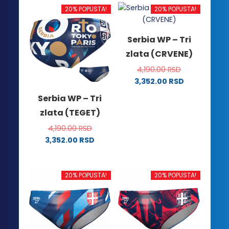
20% POPUSTA!
20% POPUSTA!
Serbia WP – Tri
zlata (CRVENE)
4,190.00
RSD
3,352.00
RSD
Ovaj
Serbia WP – Tri
proizvod
zlata (TEGET)
ima
više
4,190.00
RSD
varijanti.
3,352.00
RSD
Ovaj
Opcije
proizvod
mogu
ima
biti
20% POPUSTA!
20% POPUSTA!
više
izabrane
varijanti.
na
Opcije
stranici
mogu
proizvoda.