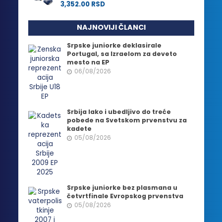
3,352.00
RSD
NAJNOVIJI ČLANCI
Srpske juniorke deklasirale
Portugal, sa Izraelom za deveto
mesto na EP
06/08/2026
Srbija lako i ubedljivo do treće
pobede na Svetskom prvenstvu za
kadete
05/08/2026
Srpske juniorke bez plasmana u
četvrtfinale Evropskog prvenstva
05/08/2026