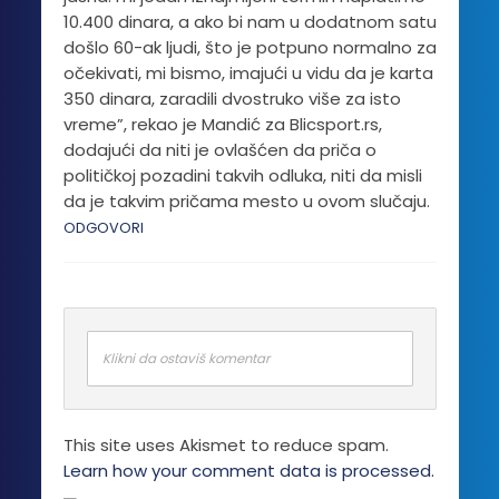
10.400 dinara, a ako bi nam u dodatnom satu
došlo 60-ak ljudi, što je potpuno normalno za
očekivati, mi bismo, imajući u vidu da je karta
350 dinara, zaradili dvostruko više za isto
vreme”, rekao je Mandić za Blicsport.rs,
dodajući da niti je ovlašćen da priča o
političkoj pozadini takvih odluka, niti da misli
da je takvim pričama mesto u ovom slučaju.
ODGOVORI
Klikni da ostaviš komentar
This site uses Akismet to reduce spam.
Learn how your comment data is processed.