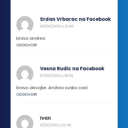
Opcije
mogu
biti
Srđan Vrbarac na Facebook
izabrane
06/09/2013 u 21:40
na
stranici
bravo andrea
proizvoda.
ODGOVORI
Vesna Rudic na Facebook
07/09/2013 u 19:59
bravo devojke .Andrea svaka cast
ODGOVORI
Ivan
01/10/2013 u 12:40