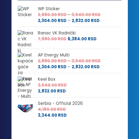
WP Sticker
Raspon
2,880.00
RSD
–
3,540.00
RSD
Raspon
cena:
2,304.00
RSD
–
2,832.00
RSD
cena:
od
od
2,880.00 RSD
Ranac VK Radnički
2,304.00 RSD
do
7,980.00
RSD
6,384.00
RSD
do
3,540.00 RSD
2,832.00 RSD
AP Energy Multi
Raspon
2,880.00
RSD
–
3,540.00
RSD
Raspon
cena:
2,304.00
RSD
–
2,832.00
RSD
cena:
od
od
2,880.00 RSD
Keel Box
2,304.00 RSD
do
3,540.00
RSD
do
3,540.00 RSD
2,832.00
RSD
2,832.00 RSD
Serbia - Official 2026
4,180.00
RSD
3,344.00
RSD