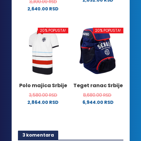
3,300.00
RSD
Ovaj
2,640.00
RSD
proizvod
Ovaj
ima
proizvod
više
ima
20% POPUSTA!
20% POPUSTA!
varijanti.
više
Opcije
varijanti.
mogu
Opcije
biti
mogu
izabrane
biti
na
izabrane
stranici
na
Polo majica Srbije
Teget ranac Srbije
proizvoda.
stranici
3,580.00
RSD
8,680.00
RSD
proizvoda.
2,864.00
RSD
6,944.00
RSD
Ovaj
proizvod
ima
više
3 komentara
varijanti.