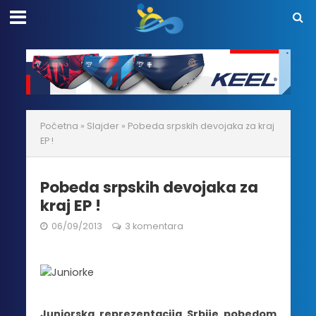
Početna
»
Slajder
»
Pobeda srpskih devojaka za kraj
EP !
Pobeda srpskih devojaka za
kraj EP !
06/09/2013
3 komentara
Juniorska reprezentacija Srbije pobedom