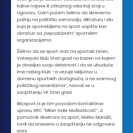
kakve najave ili otkaznog roka koji stoji u
Ugovoru. Ovim putem želimo da skrenemo
pažnju na političku samovolju, diktaturu i silu
koja je upotrebljena na sport uopšte kao
obračun sa „nepodobnim“ sportskim
organizacijama.
Želimo da se sport vrati na sportski teren,
Vaterpolo klub Stari grad na bazen na kojem
je obavljao svoju delatnost i da se ubuduće
ime našeg Klub –a vezuje isključivo u
domenu sportskih dostignuća, a ne sramnog
političkog revanšizma”, navodi se u
saopštenju VK Stari grad.
Blicsport.rs je tim povodom kontaktirao
upravu SRC “Milan Gale Muškatirović”, a
pomoćnik direktora za sport, Marko Mandić,
tvrdi da izneseno u saopštenju ne odgovara
istini.