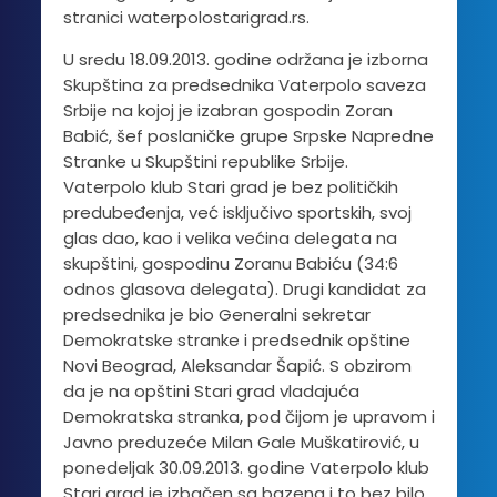
stranici waterpolostarigrad.rs.
U sredu 18.09.2013. godine održana je izborna
Skupština za predsednika Vaterpolo saveza
Srbije na kojoj je izabran gospodin Zoran
Babić, šef poslaničke grupe Srpske Napredne
Stranke u Skupštini republike Srbije.
Vaterpolo klub Stari grad je bez političkih
predubeđenja, već isključivo sportskih, svoj
glas dao, kao i velika većina delegata na
skupštini, gospodinu Zoranu Babiću (34:6
odnos glasova delegata). Drugi kandidat za
predsednika je bio Generalni sekretar
Demokratske stranke i predsednik opštine
Novi Beograd, Aleksandar Šapić. S obzirom
da je na opštini Stari grad vladajuća
Demokratska stranka, pod čijom je upravom i
Javno preduzeće Milan Gale Muškatirović, u
ponedeljak 30.09.2013. godine Vaterpolo klub
Stari grad je izbačen sa bazena i to bez bilo