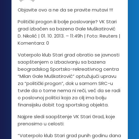
Objavite ovo a ne da se pravite mutavi !!!
Politički progon ili bolje poslovanje? VK Stari
grad izbačen sa bazena Gale Muškatirović
D. Nikolić | 01. 10. 2013. – 11:49h | Foto: Reuters |
Komentara: 0
Vaterpolo klub Stari grad obratio se javnosti
saopštenjem o izbacivanju sa bazena
beogradskog Sportsko-rekreativnog centra
“Milan Gale Muškatirović” optužujući upravu
za “politički progon”, dok u samom SRC-u
tvrde da o tome nema ni reči, već da se radi
o poslovnoj politici koja za cilj ima bolju
finansijsku dobit tog sportskog objekta.
Najpre sledi saopštenje VK Stari Grad, koje
prenosimo u celosti:
“Vaterpolo klub Stari grad punih godinu dana