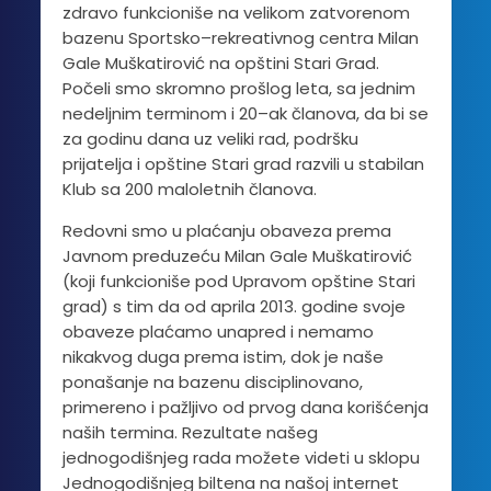
zdravo funkcioniše na velikom zatvorenom
bazenu Sportsko–rekreativnog centra Milan
Gale Muškatirović na opštini Stari Grad.
Počeli smo skromno prošlog leta, sa jednim
nedeljnim terminom i 20–ak članova, da bi se
za godinu dana uz veliki rad, podršku
prijatelja i opštine Stari grad razvili u stabilan
Klub sa 200 maloletnih članova.
Redovni smo u plaćanju obaveza prema
Javnom preduzeću Milan Gale Muškatirović
(koji funkcioniše pod Upravom opštine Stari
grad) s tim da od aprila 2013. godine svoje
obaveze plaćamo unapred i nemamo
nikakvog duga prema istim, dok je naše
ponašanje na bazenu disciplinovano,
primereno i pažljivo od prvog dana korišćenja
naših termina. Rezultate našeg
jednogodišnjeg rada možete videti u sklopu
Jednogodišnjeg biltena na našoj internet