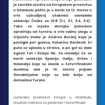
je završila učešće na Evropskom prvenstvu
u Istanbulu pošto je u borbi za 12. mesto u
vrlo uzbudljivoj utakmici savladala
selekciju Češke sa 10:8 (1:1, 3:1, 3:4, 3:2).
Tako se srpske devojke pobedom
opraštaju od turnira, a vrlo važnu ulogu u
trijumfu imala je Andrea Buranj koja je
postigla pet golova, Katarina Đorđević tri
puta se upisala u strelce, a po gol su dale
Agneš Tot i Stasja Ilić. Za medalju će se
boriti selekcije Španije, Italije, Grčke i
Holandije koje su slavile u četvrtfinalnim
duelima, dok je 10. mesto pripalo
Slovakinjama koje su bile bolje od
domaćina Turske.
Juniorsko prvenstvo Evrope u Istanbulu,
rezultati mečeva za plsaman i četvrtfinala: