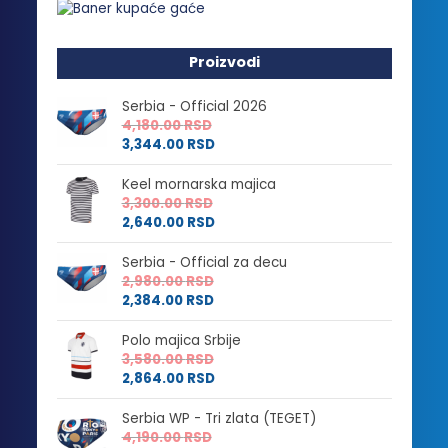
Proizvodi
Serbia - Official 2026
4,180.00
RSD
3,344.00
RSD
Keel mornarska majica
3,300.00
RSD
2,640.00
RSD
Serbia - Official za decu
2,980.00
RSD
2,384.00
RSD
Polo majica Srbije
3,580.00
RSD
2,864.00
RSD
Serbia WP - Tri zlata (TEGET)
4,190.00
RSD