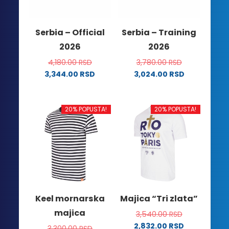
biti
izabrane
izabrane
na
na
stranici
Serbia – Official
Serbia – Training
stranici
proizvoda.
2026
2026
proizvoda.
4,180.00
RSD
3,780.00
RSD
3,344.00
RSD
3,024.00
RSD
Ovaj
Ovaj
proizvod
proizvod
ima
ima
20% POPUSTA!
20% POPUSTA!
više
više
varijanti.
varijanti.
Opcije
Opcije
mogu
mogu
biti
biti
izabrane
izabrane
na
na
Keel mornarska
Majica “Tri zlata”
stranici
stranici
majica
3,540.00
RSD
proizvoda.
proizvoda.
2,832.00
RSD
3,300.00
RSD