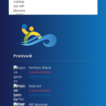
Proizvodi
Perfect Wave
3,540.00
RSD
2,832.00
RSD
Keel Art
3,540.00
RSD
2,832.00
RSD
WP Monster