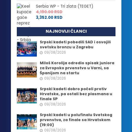
Serbia WP - Tri zlata (TEGET)
4,190.00
RSD
3,352.00
RSD
NAJNOVIJI ČLANCI
Srpski kadeti pobedili SAD i osvojili
svetsku bronzu u Zagrebu
09/08/2026
Miloš Korolija odredio spisak juniora
za Evropsko prvenstvo u Varni, sa
Španijom na startu
09/08/2026
Srpski kadeti dobro počeli protiv
Hrvatske, pa ostali bez plasmana u
finale SP
09/08/2026
Srpski kadeti u polufinalu Svetskog
prvenstva, za finale sa Hrvatskom
(19:00)
08/08/2026