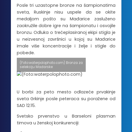
Posle tri uzastopne bronze na šampionatima
sveta, Ruskinje nisu uspele da se okite
medaljom pošto su Mađarice zasluženo
zaokružile dobre igre na šampionatu i osvojile
bronzu. Odluka o trećeplasiranoj ekipi stigla je
u neizvesnoj završnici u kojoj su Mađarice
imale više koncentracije i želje i stigle do
pobede.
(Foto:waterpolophoto.com) Bronza za
selekciju Mađarske
U borbi za peto mesto odlazeće prvakinje
sveta Grkinje posle peteraca su poražene od
SAD 12:15.
Svetsko prvenstvo u Barseloni plasman
timova u ženskoj konkurenciji: