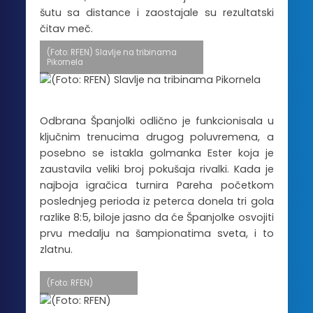
šutu sa distance i zaostajale su rezultatski
čitav meč.
(Foto: RFEN) Slavlje na tribinama
Pikornela
Odbrana Španjolki odlično je funkcionisala u
ključnim trenucima drugog poluvremena, a
posebno se istakla golmanka Ester koja je
zaustavila veliki broj pokušaja rivalki. Kada je
najboja igračica turnira Pareha početkom
poslednjeg perioda iz peterca donela tri gola
razlike 8:5, biloje jasno da će Španjolke osvojiti
prvu medalju na šampionatima sveta, i to
zlatnu.
(Foto: RFEN)