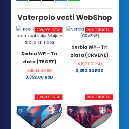
Vaterpolo vesti WebShop
20% POPUSTA!
20% POPUSTA!
Serbia WP – Tri
Serbia WP – Tri
zlata (CRVENE)
zlata (TEGET)
4,190.00
RSD
4,190.00
RSD
3,352.00
RSD
Ovaj
3,352.00
RSD
Ovaj
proizvod
proizvod
ima
ima
više
20% POPUSTA!
20% POPUSTA!
više
varijanti.
varijanti.
Opcije
Opcije
mogu
mogu
biti