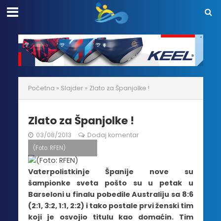
Početna
»
Slajder
»
Zlato za Španjolke !
Zlato za Španjolke !
03/08/2013
Dodaj komentar
(Foto: RFEN)
Vaterpolistkinje Španije nove su
šampionke sveta pošto su u petak u
Barseloni u finalu pobedile Australiju sa 8:6
(2:1, 3:2, 1:1, 2:2) i tako postale prvi ženski tim
koji je osvojio titulu kao domaćin. Tim