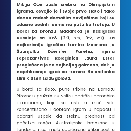
Mikija Oće posle srebra na Olimpijskim
igrama, osvojio je i svoje prvo zlato i tako
doneo radost domaćim navijačima koji su
zdušno bodrili dame na putu ka trofeju. U
borbi za bronzu Mađarska je nadigrala
Ruskinje sa 10:8 (3:3, 2:2, 3:2, 2:1). Za
najkorisniju igračicu turnira izabrana je
Španjolka Dženifer Pareha, njena
reprezantivna koleginica Laura Ester
proglašena je za najboljeg golmana, dok je
najefikasnija igračica turnira Holanđanka
Like Klasen sa 25 golova.
U borbi za zlato, pune tribine na Bernatu
Pikornelu pružale su veliku podršku domaćim
igračicama, koje su ušle u meč vrlo
koncentrisano i dobrom igrom u napadu i
odbrani uspele da steknu prednost od
početka meča. Australijanke, bronzane iz
Londona, nisu imale uobičajenu efikansost u