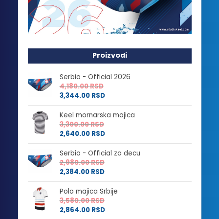
Proizvodi
Serbia - Official 2026
4,180.00
RSD
3,344.00
RSD
Keel mornarska majica
3,300.00
RSD
2,640.00
RSD
Serbia - Official za decu
2,980.00
RSD
2,384.00
RSD
Polo majica Srbije
3,580.00
RSD
2,864.00
RSD