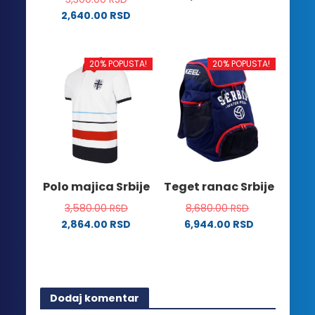
Ovaj
2,640.00
RSD
proizvod
Ovaj
ima
proizvod
više
ima
20% POPUSTA!
20% POPUSTA!
varijanti.
više
Opcije
varijanti.
mogu
Opcije
biti
mogu
izabrane
biti
na
izabrane
stranici
na
Polo majica Srbije
Teget ranac Srbije
proizvoda.
stranici
3,580.00
RSD
8,680.00
RSD
proizvoda.
2,864.00
RSD
6,944.00
RSD
Ovaj
proizvod
ima
više
Dodaj komentar
varijanti.