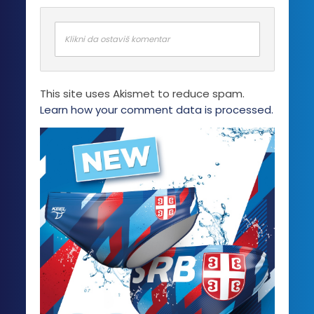
Opcije
mogu
biti
Klikni da ostaviš komentar
izabrane
na
stranici
This site uses Akismet to reduce spam.
proizvoda.
Learn how your comment data is processed.