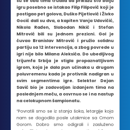
su se oba tima trudila da prikažu što bolju
igru posebno se istakao Filip Filipović koji je
postigao pet golova, Duško Pijetlović i Živko
Gocić dali su dva, a kapiten Vanja Udovičić,
Nikola Rađen, Slobodan Nikić i Stefan
Mitrović bili su jednom prezicni. Gol je
čuvao Branislav Mitrović i pružio solidnu
partiju sa 12 intervencija, a zbog povrede u
igri nije bilo Milana Aleksića. Do ubedljivog
trijumfa Srbija je stigla propaznatljivom
igrom, koja je dala pun učinaka u drugom
poluvremenu kada je protivnik nadigran u
svim segmentima igre. Selektor Dejan
Savić bio je zadovoljan izdanjem tima na
poslednjem meču, a osvrnuo se i na nastup
na celokupnom šampionatu.
“Povratili smo se iz stanja šoka, letargije koja
nam se dogodila posle utakmice sa Crnom
Gorom. Dobro smo odigrali i zasluženo