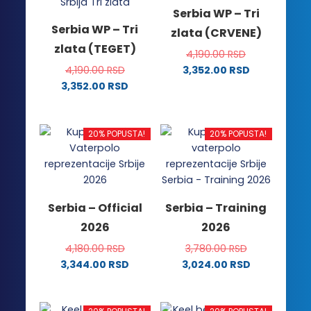
Serbia WP – Tri
Serbia WP – Tri
zlata (CRVENE)
zlata (TEGET)
4,190.00
RSD
4,190.00
RSD
3,352.00
RSD
Ovaj
3,352.00
RSD
Ovaj
proizvod
proizvod
ima
ima
više
20% POPUSTA!
20% POPUSTA!
više
varijanti.
varijanti.
Opcije
Opcije
mogu
mogu
biti
Serbia – Official
Serbia – Training
biti
izabrane
2026
2026
izabrane
na
na
stranici
4,180.00
RSD
3,780.00
RSD
stranici
proizvoda.
3,344.00
RSD
3,024.00
RSD
proizvoda.
Ovaj
Ovaj
proizvod
proizvod