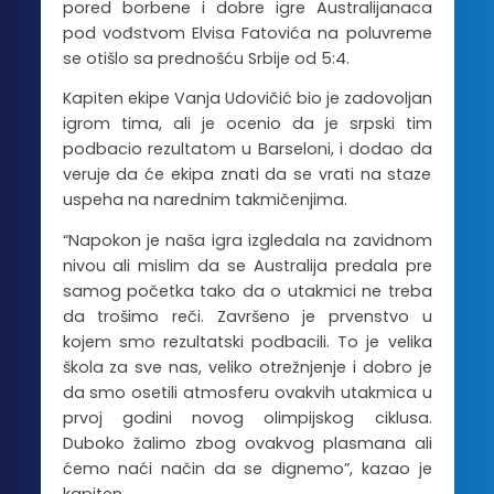
pored borbene i dobre igre Australijanaca
pod vođstvom Elvisa Fatovića na poluvreme
se otišlo sa prednošću Srbije od 5:4.
Kapiten ekipe Vanja Udovičić bio je zadovoljan
igrom tima, ali je ocenio da je srpski tim
podbacio rezultatom u Barseloni, i dodao da
veruje da će ekipa znati da se vrati na staze
uspeha na narednim takmičenjima.
“Napokon je naša igra izgledala na zavidnom
nivou ali mislim da se Australija predala pre
samog početka tako da o utakmici ne treba
da trošimo reči. Završeno je prvenstvo u
kojem smo rezultatski podbacili. To je velika
škola za sve nas, veliko otrežnjenje i dobro je
da smo osetili atmosferu ovakvih utakmica u
prvoj godini novog olimpijskog ciklusa.
Duboko žalimo zbog ovakvog plasmana ali
ćemo naći način da se dignemo”, kazao je
kapiten.