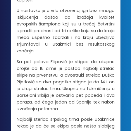
U nastavku je u vrlo otvorenoj igri bez mnogo
isključenja došao do izražaja kvalitet
evropskih šampiona koji su u trećoj četvrtini
izgradili prednost od tri razlike koju su do kraja
meča uspešno zadržali i na kraju ubedljivo
trijumfovali u utakmici bez rezultatskog
značaja.
Sa pet golova Filipović je stigao do ukupne
brojke od 16 čime je postao najbolji strelac
ekipe na prvenstvu, a dvostruki strelac Duško
Pijetlović sa dva pogotka stigao je do 14 i on
je drugi strelac tima. Ukupno na takmičenju u
Barseloni Srbija je ostvarila pet pobeda i dva
poraza, od čega jedan od Španije tek nakon
izvođenja peteraca.
Najbolji sterlac srpskog tima posle utakmice
rekao je da će se ekipa posle nešto slabijeg