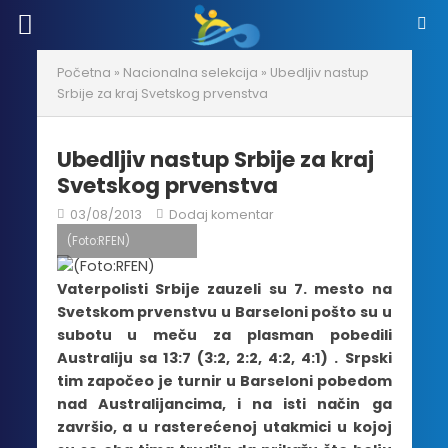
Početna
»
Nacionalna selekcija
»
Ubedljiv nastup
Srbije za kraj Svetskog prvenstva
Ubedljiv nastup Srbije za kraj
Svetskog prvenstva
03/08/2013
Dodaj komentar
(Foto:RFEN)
Vaterpolisti Srbije zauzeli su 7. mesto na
Svetskom prvenstvu u Barseloni pošto su u
subotu u meču za plasman pobedili
Australiju sa 13:7 (3:2, 2:2, 4:2, 4:1) . Srpski
tim započeo je turnir u Barseloni pobedom
nad Australijancima, i na isti način ga
završio, a u rasterećenoj utakmici u kojoj