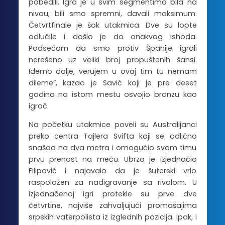
pobedili. Igra je u svim segmentima bila na
nivou, bili smo spremni, davali maksimum.
Četvrtfinale je šok utakmica. Dve su lopte
odlučile i došlo je do onakvog ishoda.
Podsećam da smo protiv Španije igrali
nerešeno uz veliki broj propuštenih šansi.
Idemo dalje, verujem u ovaj tim tu nemam
dileme”, kazao je Savić koji je pre deset
godina na istom mestu osvojio bronzu kao
igrač.
Na početku utakmice poveli su Australijanci
preko centra Tajlera Svifta koji se odlično
snašao na dva metra i omogućio svom timu
prvu prenost na meču. Ubrzo je izjednačio
Filipović i najavaio da je šuterski vrlo
raspoložen za nadigravanje sa rivalom. U
izjednačenoj igri protekle su prve dve
četvrtine, najviše zahvaljujući promašajima
srpskih vaterpolista iz izglednih pozicija. Ipak, i