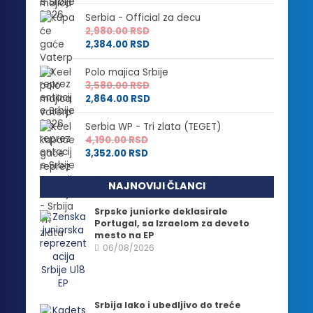
Serbia - Official za decu
2,980.00
RSD
2,384.00
RSD
Polo majica Srbije
3,580.00
RSD
2,864.00
RSD
Serbia WP - Tri zlata (TEGET)
4,190.00
RSD
3,352.00
RSD
NAJNOVIJI ČLANCI
Srpske juniorke deklasirale
Portugal, sa Izraelom za deveto
mesto na EP
06/08/2026
Srbija lako i ubedljivo do treće