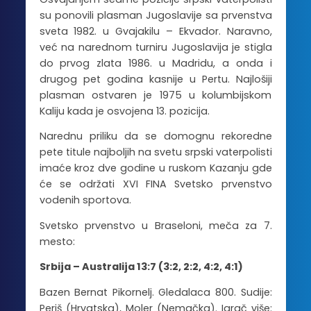
su ponovili plasman Jugoslavije sa prvenstva
sveta 1982. u Gvajakilu – Ekvador. Naravno,
već na narednom turniru Jugoslavija je stigla
do prvog zlata 1986. u Madridu, a onda i
drugog pet godina kasnije u Pertu. Najlošiji
plasman ostvaren je 1975 u kolumbijskom
Kaliju kada je osvojena 13. pozicija.
Narednu priliku da se domognu rekoredne
pete titule najboljih na svetu srpski vaterpolisti
imaće kroz dve godine u ruskom Kazanju gde
će se održati XVI FINA Svetsko prvenstvo
vodenih sportova.
Svetsko prvenstvo u Braseloni, meča za 7.
mesto:
Srbija – Australija 13:7 (3:2, 2:2, 4:2, 4:1)
Bazen Bernat Pikornelj. Gledalaca 800. Sudije:
Periš (Hrvatska), Moler (Nemačka). Igrač više: