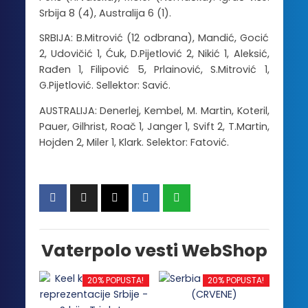
Srbija 8 (4), Australija 6 (1).
SRBIJA: B.Mitrović (12 odbrana), Mandić, Gocić
2, Udovičić 1, Ćuk, D.Pijetlović 2, Nikić 1, Aleksić,
Rađen 1, Filipović 5, Prlainović, S.Mitrović 1,
G.Pijetlović. Sellektor: Savić.
AUSTRALIJA: Denerlej, Kembel, M. Martin, Koteril,
Pauer, Gilhrist, Roač 1, Janger 1, Svift 2, T.Martin,
Hojden 2, Miler 1, Klark. Selektor: Fatović.
Vaterpolo vesti WebShop
20% POPUSTA!
20% POPUSTA!