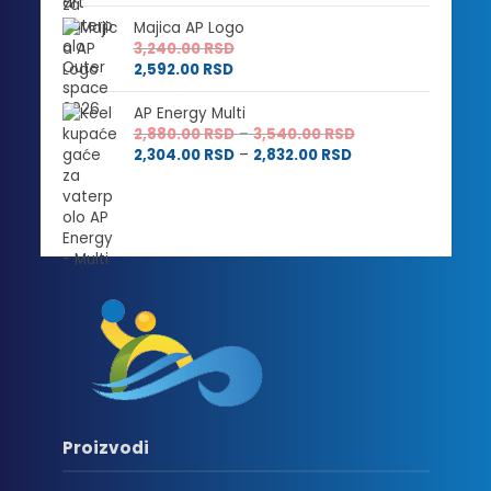
Majica AP Logo
3,240.00
RSD
2,592.00
RSD
AP Energy Multi
Raspon
2,880.00
RSD
–
3,540.00
RSD
Raspon
cena:
2,304.00
RSD
–
2,832.00
RSD
cena:
od
od
2,880.00 RSD
2,304.00 RSD
do
do
3,540.00 RSD
2,832.00 RSD
Proizvodi