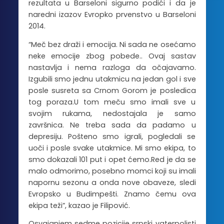
rezultata u Barseloni sigurno podići i da je
naredni izazov Evropko prvenstvo u Barseloni
2014.
“Meč bez draži i emocija. Ni sada ne osećamo
neke emocije zbog pobede.. Ovaj sastav
nastavlja i nema razloga da očajavamo.
Izgubili smo jednu utakmicu na jedan gol i sve
posle susreta sa Crnom Gorom je posledica
tog poraza.U tom meču smo imali sve u
svojim rukama, nedostajala je samo
završnica. Ne treba sada da padamo u
depresiju. Pošteno smo igrali, pogledali se
uoči i posle svake utakmice. Mi smo ekipa, to
smo dokazali 101 put i opet ćemo.Red je da se
malo odmorimo, posebno momci koji su imali
napornu sezonu a onda nove obaveze, sledi
Evropsko u Budimpešti. Znamo čemu ova
ekipa teži”, kazao je Filipović.
Osvajanjem sedme pozicije srpski vaterpolisti