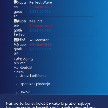
Perfect Wave
3,540.00
RSD
2,832.00
RSD
Keel Art
3,540.00
RSD
2,832.00
RSD
WP Monster
3,540.00
RSD
2,832.00
RSD
O nama
Kontakt
Uslovi korišćenja
Isporuka i plaćanje
Linkovi
Moj nalog
Naš portal koristi kolačiće kako bi pružio najbolje
iskustvo svakom korisniku našeg sajta. Nastavkom