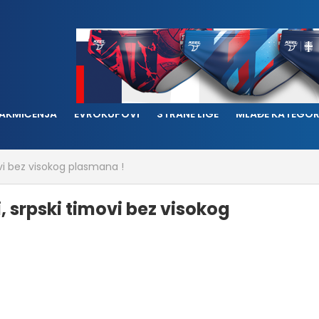
AKMIČENJA
EVROKUPOVI
STRANE LIGE
MLAĐE KATEGOR
vi bez visokog plasmana !
 srpski timovi bez visokog