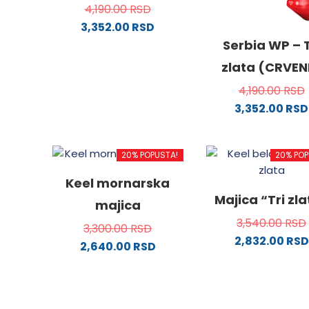
4,190.00
RSD
3,352.00
RSD
Ovaj
Serbia WP – T
proizvod
zlata (CRVEN
ima
4,190.00
RSD
više
3,352.00
RSD
varijanti.
Ovaj
Opcije
proizv
mogu
20% POPUSTA!
20% POP
ima
biti
više
izabrane
Keel mornarska
varijanti
na
Majica “Tri zl
majica
Opcije
stranici
3,540.00
RSD
mogu
proizvoda.
3,300.00
RSD
2,832.00
RSD
biti
2,640.00
RSD
izabra
Ovaj
Ovaj
na
proizv
proizvod
stranici
ima
ima
proizvo
više