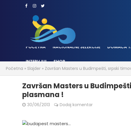
POČETNA
NACIONALNE SELEKCIJE
DOMAĆA T
INTERVJUI
SHOP
Početna
»
Slajder
»
Završan Masters u Budimpešti, srpski timo
Završan Masters u Budimpešti,
plasmana !
30/06/2013
Dodaj komentar