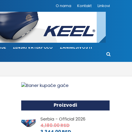
O nama
Kontakt
Linkovi
IJE
ŽENSKI VATERPOLO
ZANIMLJIVOSTI
Proizvodi
Serbia - Official 2026
4,180.00
RSD
3,344.00
RSD