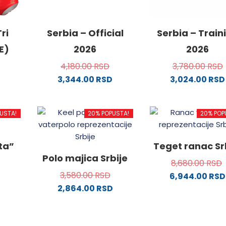
ri
Serbia – Official
Serbia – Train
E)
2026
2026
4,180.00
RSD
3,780.00
RSD
3,344.00
RSD
3,024.00
RSD
Ovaj
Ovaj
od
proizvod
proizvo
USTA!
20% POPUSTA!
20% POP
ima
ima
više
više
.
varijanti.
varijanti
ata”
Teget ranac Sr
Opcije
Opcije
Polo majica Srbije
8,680.00
RSD
mogu
mogu
3,580.00
RSD
6,944.00
RSD
biti
biti
2,864.00
RSD
ne
izabrane
izabran
od
na
Ovaj
na
stranici
proizvod
stranici
da.
proizvoda.
ima
proizvo