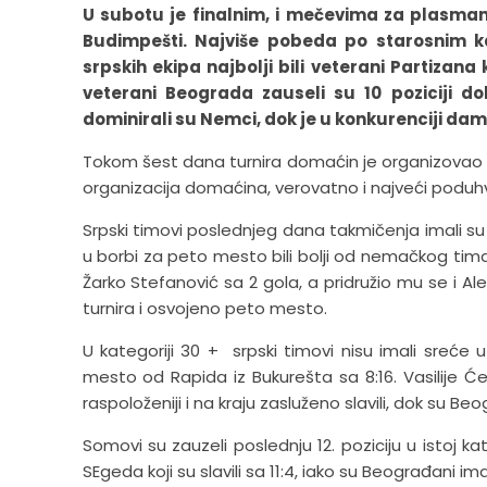
U subotu je finalnim, i mečevima za plasman
Budimpešti. Najviše pobeda po starosnim ka
srpskih ekipa najbolji bili veterani Partizana 
veterani Beograda zauseli su 10 poziciji do
dominirali su Nemci, dok je u konkurenciji dam
Tokom šest dana turnira domaćin je organizovao
organizacija domaćina, verovatno i najveći poduhva
Srpski timovi poslednjeg dana takmičenja imali su p
u borbi za peto mesto bili bolji od nemačkog tima
Žarko Stefanović sa 2 gola, a pridružio mu se i A
turnira i osvojeno peto mesto.
U kategoriji 30 + srpski timovi nisu imali sreće
mesto od Rapida iz Bukurešta sa 8:16. Vasilije Će
raspoloženiji i na kraju zasluženo slavili, dok su Beo
Somovi su zauzeli poslednju 12. poziciju u istoj kat
SEgeda koji su slavili sa 11:4, iako su Beograđani i