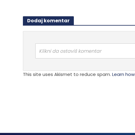
više
varijanti
varijanti.
Opcije
Opcije
Dodaj komentar
mogu
mogu
biti
biti
izabra
izabrane
na
na
stranici
Klikni da ostaviš komentar
stranici
proizvo
proizvoda.
This site uses Akismet to reduce spam.
Learn how