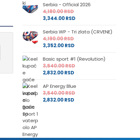
Serbia - Official 2026
4,180.00
RSD
3,344.00
RSD
Serbia WP - Tri zlata (CRVENE)
4,190.00
RSD
3,352.00
RSD
Basic sport #1 (Revolution)
3,540.00
RSD
2,832.00
RSD
AP Energy Blue
3,540.00
RSD
2,832.00
RSD