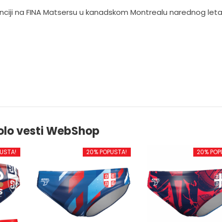
nciji na FINA Matsersu u kanadskom Montrealu narednog leta
olo vesti WebShop
USTA!
20% POPUSTA!
20% POP