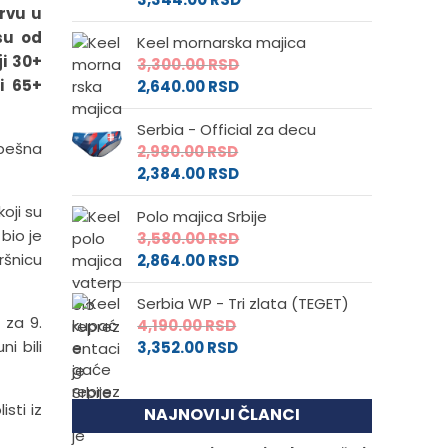
rvu u
su od
Keel mornarska majica
ji 30+
3,300.00
RSD
i 65+
2,640.00
RSD
Serbia - Official za decu
spešna
2,980.00
RSD
2,384.00
RSD
oji su
Polo majica Srbije
bio je
3,580.00
RSD
ršnicu
2,864.00
RSD
Serbia WP - Tri zlata (TEGET)
 za 9.
4,190.00
RSD
i bili
3,352.00
RSD
sti iz
NAJNOVIJI ČLANCI