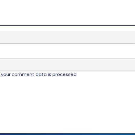
.
više
varijanti.
Opcije
mogu
ne
biti
izabrane
na
da.
stranici
proizvoda.
 your comment data is processed.