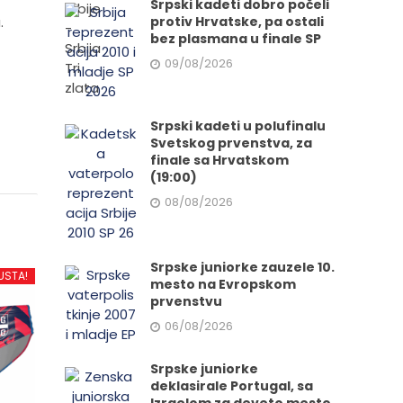
Srpski kadeti dobro počeli
.
protiv Hrvatske, pa ostali
bez plasmana u finale SP
09/08/2026
Srpski kadeti u polufinalu
Svetskog prvenstva, za
finale sa Hrvatskom
(19:00)
08/08/2026
Srpske juniorke zauzele 10.
USTA!
mesto na Evropskom
prvenstvu
06/08/2026
Srpske juniorke
deklasirale Portugal, sa