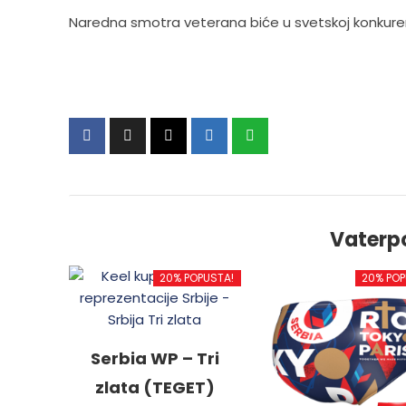
Naredna smotra veterana biće u svetskoj konkure
Vaterp
20% POPUSTA!
20% POP
Serbia WP – Tri
zlata (TEGET)