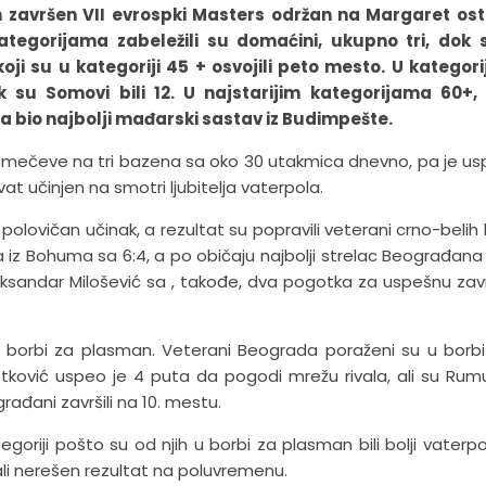
 završen VII evrospki Masters održan na Margaret ost
tegorijama zabeležili su domaćini, ukupno tri, dok 
koji su u kategoriji 45 + osvojili peto mesto. U kategori
k su Somovi bili 12. U najstarijim kategorijama 60+, 
a bio najbolji mađarski sastav iz Budimpešte.
 mečeve na tri bazena sa oko 30 utakmica dnevno, pa je u
t učinjen na smotri ljubitelja vaterpola.
olovičan učinak, a rezultat su popravili veterani crno-belih k
 iz Bohuma sa 6:4, a po običaju najbolji strelac Beograđana 
leksandar Milošević sa , takođe, dva pogotka za uspešnu zav
 u borbi za plasman. Veterani Beograda poraženi su u borbi
tković uspeo je 4 puta da pogodi mrežu rivala, ali su Rumun
građani završili na 10. mestu.
egoriji pošto su od njih u borbi za plasman bili bolji vaterpoli
mali nerešen rezultat na poluvremenu.