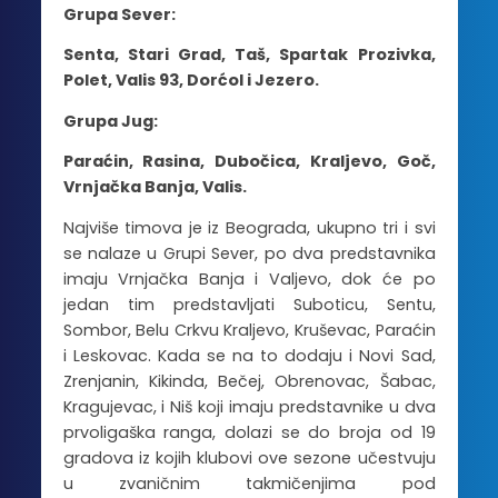
Grupa Sever:
Senta, Stari Grad, Taš, Spartak Prozivka,
Polet, Valis 93, Dorćol i Jezero.
Grupa Jug:
Paraćin, Rasina, Dubočica, Kraljevo, Goč,
Vrnjačka Banja, Valis.
Najviše timova je iz Beograda, ukupno tri i svi
se nalaze u Grupi Sever, po dva predstavnika
imaju Vrnjačka Banja i Valjevo, dok će po
jedan tim predstavljati Suboticu, Sentu,
Sombor, Belu Crkvu Kraljevo, Kruševac, Paraćin
i Leskovac. Kada se na to dodaju i Novi Sad,
Zrenjanin, Kikinda, Bečej, Obrenovac, Šabac,
Kragujevac, i Niš koji imaju predstavnike u dva
prvoligaška ranga, dolazi se do broja od 19
gradova iz kojih klubovi ove sezone učestvuju
u zvaničnim takmičenjima pod