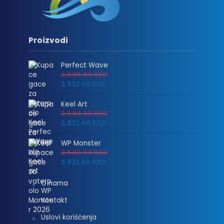
Proizvodi
Perfect Wave
3,540.00
RSD
2,832.00
RSD
Keel Art
3,540.00
RSD
2,832.00
RSD
WP Monster
3,540.00
RSD
2,832.00
RSD
O nama
Kontakt
Uslovi korišćenja