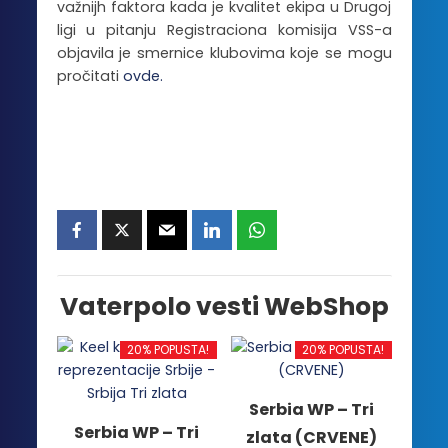
važnijh faktora kada je kvalitet ekipa u Drugoj
ligi u pitanju Registraciona komisija VSS-a
objavila je smernice klubovima koje se mogu
pročitati
ovde.
Vaterpolo vesti WebShop
20% POPUSTA!
20% POPUSTA!
Serbia WP – Tri
Serbia WP – Tri
zlata (CRVENE)