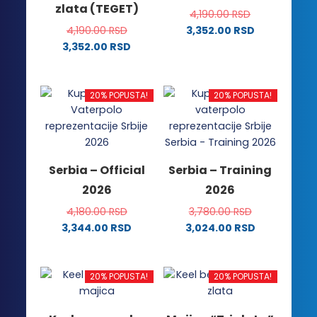
zlata (TEGET)
4,190.00
RSD
4,190.00
RSD
3,352.00
RSD
Ovaj
3,352.00
RSD
Ovaj
proizvod
proizvod
ima
ima
više
20% POPUSTA!
20% POPUSTA!
više
varijanti.
varijanti.
Opcije
Opcije
mogu
mogu
biti
Serbia – Official
Serbia – Training
biti
izabrane
2026
2026
izabrane
na
na
stranici
4,180.00
RSD
3,780.00
RSD
stranici
proizvoda.
3,344.00
RSD
3,024.00
RSD
proizvoda.
Ovaj
Ovaj
proizvod
proizvod
ima
ima
20% POPUSTA!
20% POPUSTA!
više
više
varijanti.
varijanti.