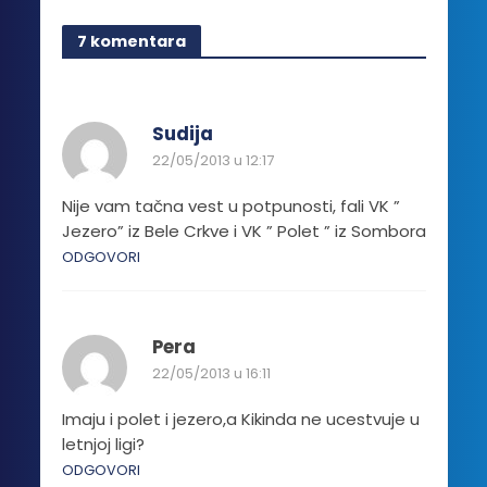
mogu
biti
7 komentara
izabrane
na
stranici
proizvoda.
Sudija
22/05/2013 u 12:17
Nije vam tačna vest u potpunosti, fali VK ”
Jezero” iz Bele Crkve i VK ” Polet ” iz Sombora
ODGOVORI
Pera
22/05/2013 u 16:11
Imaju i polet i jezero,a Kikinda ne ucestvuje u
letnjoj ligi?
ODGOVORI