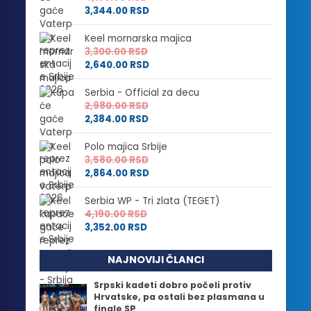
3,344.00
RSD
Keel mornarska majica
3,300.00
RSD
2,640.00
RSD
Serbia - Official za decu
2,980.00
RSD
2,384.00
RSD
Polo majica Srbije
3,580.00
RSD
2,864.00
RSD
Serbia WP - Tri zlata (TEGET)
4,190.00
RSD
3,352.00
RSD
NAJNOVIJI ČLANCI
Srpski kadeti dobro počeli protiv
Hrvatske, pa ostali bez plasmana u
finale SP