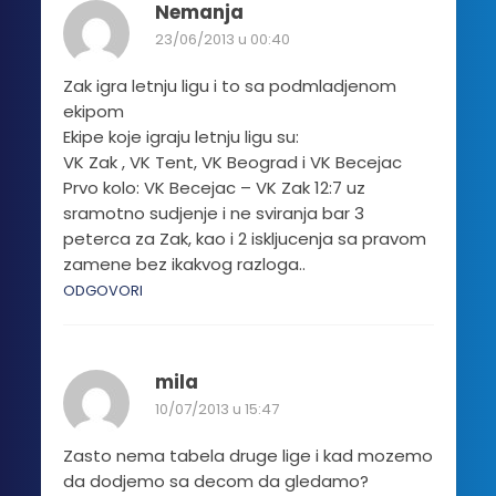
Nemanja
23/06/2013 u 00:40
Zak igra letnju ligu i to sa podmladjenom
ekipom
Ekipe koje igraju letnju ligu su:
VK Zak , VK Tent, VK Beograd i VK Becejac
Prvo kolo: VK Becejac – VK Zak 12:7 uz
sramotno sudjenje i ne sviranja bar 3
peterca za Zak, kao i 2 iskljucenja sa pravom
zamene bez ikakvog razloga..
ODGOVORI
mila
10/07/2013 u 15:47
Zasto nema tabela druge lige i kad mozemo
da dodjemo sa decom da gledamo?