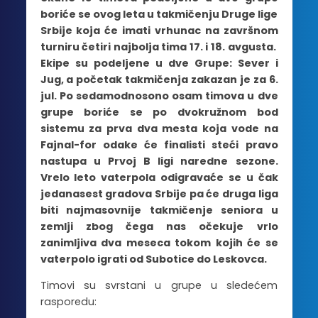
boriće se ovog leta u takmičenju Druge lige
Srbije koja će imati vrhunac na završnom
turniru četiri najbolja tima 17. i 18. avgusta.
Ekipe su podeljene u dve Grupe: Sever i
Jug, a početak takmičenja zakazan je za 6.
jul. Po sedamodnosono osam timova u dve
grupe boriće se po dvokružnom bod
sistemu za prva dva mesta koja vode na
Fajnal-for odake će finalisti steći pravo
nastupa u Prvoj B ligi naredne sezone.
Vrelo leto vaterpola odigravaće se u čak
jedanasest gradova Srbije pa će druga liga
biti najmasovnije takmičenje seniora u
zemlji zbog čega nas očekuje vrlo
zanimljiva dva meseca tokom kojih će se
vaterpolo igrati od Subotice do Leskovca.
Timovi su svrstani u grupe u sledećem
rasporedu: