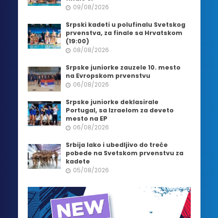
09/08/2026
Srpski kadeti u polufinalu Svetskog
prvenstva, za finale sa Hrvatskom
(19:00)
08/08/2026
Srpske juniorke zauzele 10. mesto
na Evropskom prvenstvu
06/08/2026
Srpske juniorke deklasirale
Portugal, sa Izraelom za deveto
mesto na EP
06/08/2026
Srbija lako i ubedljivo do treće
pobede na Svetskom prvenstvu za
kadete
05/08/2026