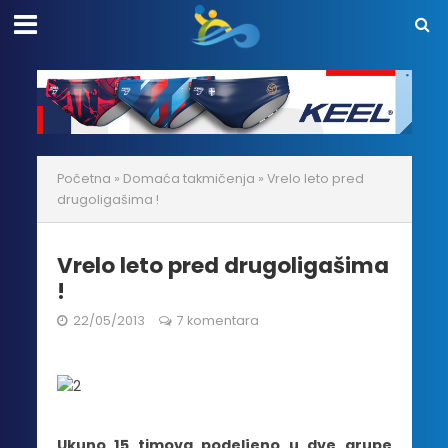
Početna
»
Domaća takmičenja
»
Vrelo leto pred
drugoligašima !
Vrelo leto pred drugoligašima
!
22/05/2013
7 komentara
Ukuno 15 timova podeljeno u dve grupe