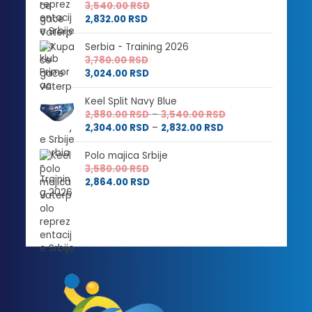
3,540.00
RSD
2,832.00
RSD
Serbia - Training 2026
3,780.00
RSD
3,024.00
RSD
Keel Split Navy Blue
Raspon
2,880.00
RSD
–
3,540.00
RSD
Raspon
cena:
2,304.00
RSD
–
2,832.00
RSD
cena:
od
od
2,880.00 RSD
Polo majica Srbije
2,304.00 RSD
do
3,580.00
RSD
do
3,540.00 RSD
2,864.00
RSD
2,832.00 RSD