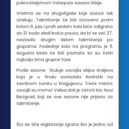
pokroviteljstvom Vaterpolo saveza Srbije.
Vratimo se na drugoligaše koje izazovi tek
očekuju. Takmičenje će biti otvoreno prvim
kolom 6. jula i prvih sedam kola biće odigrano
do 21. kada sledi kraća pauza, da bi se već 27.
nastavilo drugim delom takmičenja po
grupama. Poslednje kolo na programu je 11.
avgusta kada će biti poznato ko su četiri
najbolja tima grupne faze.
Prošle sezone tituluje osvojila ekipa Kraljeva
koja je u finalu savladala Radnički na
završnom turniru u Kragujevcu. Treće mesto
osvojili su momci Valisa dok je četvrti bio Novi
Beograd, koji se ove sezone nije prijavio za
takmičenje.
Što se tiče registracije igrača što je jedno od