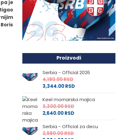
 pa je
stigao
rnijim
 Boris
Proizvodi
Serbia - Official 2026
4,180.00
RSD
3,344.00
RSD
Keel mornarska majica
3,300.00
RSD
2,640.00
RSD
Serbia - Official za decu
2,980.00
RSD