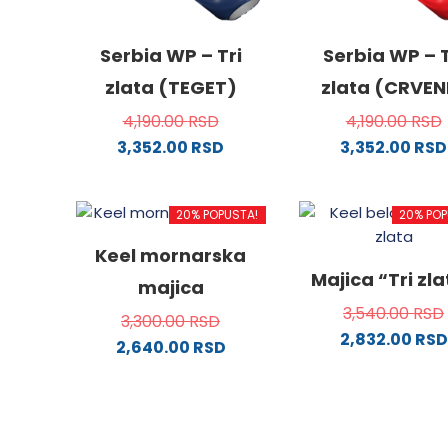
Serbia WP – Tri
Serbia WP – T
zlata (TEGET)
zlata (CRVEN
4,190.00
RSD
4,190.00
RSD
3,352.00
RSD
3,352.00
RSD
Ovaj
Ovaj
proizvod
proizv
20% POPUSTA!
20% POP
ima
ima
više
više
Keel mornarska
varijanti.
varijanti
Majica “Tri zl
majica
Opcije
Opcije
3,540.00
RSD
mogu
mogu
3,300.00
RSD
2,832.00
RSD
biti
biti
2,640.00
RSD
izabrane
izabra
Ovaj
Ovaj
na
na
proizv
proizvod
stranici
stranici
ima
ima
proizvoda.
proizvo
više
više