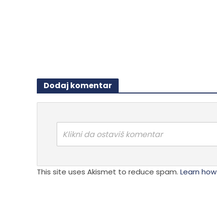
varijanti
varijanti.
Opcije
Opcije
mogu
mogu
biti
biti
izabra
izabrane
na
na
stranici
stranici
Dodaj komentar
proizvo
proizvoda.
Klikni da ostaviš komentar
This site uses Akismet to reduce spam.
Learn how