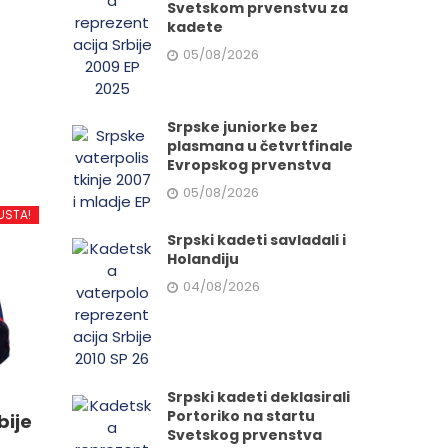
Svetskom prvenstvu za
kadete
05/08/2026
d
Srpske juniorke bez
plasmana u četvrtfinale
Evropskog prvenstva
.
05/08/2026
USTA!
Srpski kadeti savladali i
Holandiju
e
04/08/2026
da.
Srpski kadeti deklasirali
Portoriko na startu
bije
Svetskog prvenstva