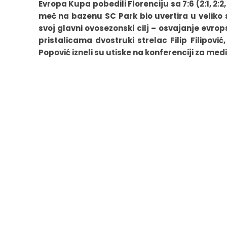
Evropa Kupa pobedili Florenciju sa 7:6 (2:1, 2:2, 
meč na bazenu SC Park bio uvertira u veliko s
svoj glavni ovosezonski cilj – osvajanje evro
pristalicama dvostruki strelac Filip Filipov
Popović izneli su utiske na konferenciji za medi