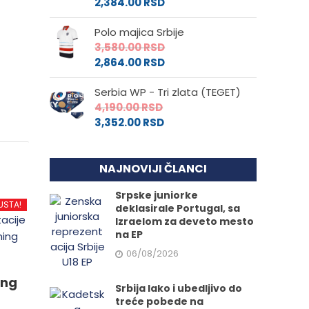
2,384.00
RSD
Polo majica Srbije
3,580.00
RSD
2,864.00
RSD
Serbia WP - Tri zlata (TEGET)
4,190.00
RSD
3,352.00
RSD
NAJNOVIJI ČLANCI
Srpske juniorke
USTA!
deklasirale Portugal, sa
Izraelom za deveto mesto
na EP
06/08/2026
ing
Srbija lako i ubedljivo do
treće pobede na