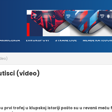
AKMIČENJA
EVROKUPOVI
STRANE LIGE
MLAĐE KATEGOR
ideo)
tisci (video)
u prvi trofej u klupskoj istoriji pošto su u revanš meču 