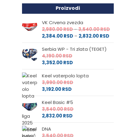
Proizvodi
VK Crvena zvezda
Raspon
2,980.00
RSD
–
3,540.00
RSD
Raspon
cena:
2,384.00
RSD
–
2,832.00
RSD
cena:
od
Serbia WP - Tri zlata (TEGET)
od
2,980.00 RS
4,190.00
RSD
2,384.00 RS
do
3,352.00
RSD
do
3,540.00 RS
2,832.00 RSD
Keel vaterpolo lopta
3,990.00
RSD
3,192.00
RSD
Keel Basic #5
3,540.00
RSD
2,832.00
RSD
DNA
3,540.00
RSD