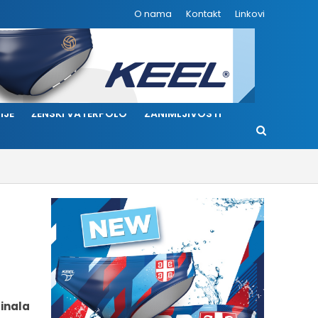
O nama
Kontakt
Linkovi
IJE
ŽENSKI VATERPOLO
ZANIMLJIVOSTI
finala