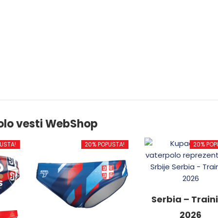
olo vesti WebShop
USTA!
20% POPUSTA!
20% POP
Serbia – Train
2026