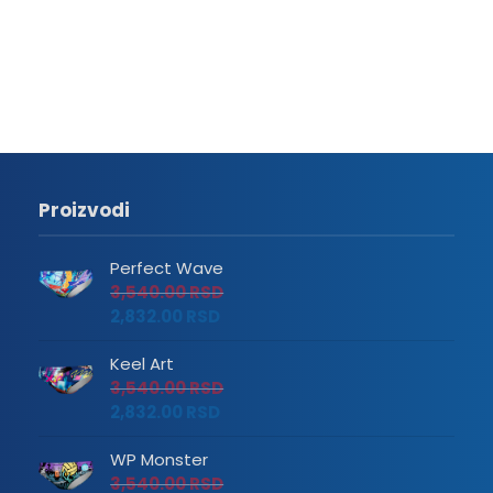
Proizvodi
Perfect Wave
3,540.00
RSD
2,832.00
RSD
Keel Art
3,540.00
RSD
2,832.00
RSD
WP Monster
3,540.00
RSD