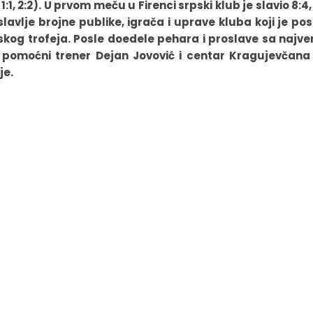
1:1, 2:2). U prvom meču u Firenci srpski klub je slavio 8:4,
lavlje brojne publike, igrača i uprave kluba koji je po
pskog trofeja. Posle doedele pehara i proslave sa najve
ić, pomoćni trener Dejan Jovović i centar Kragujevčana
je.