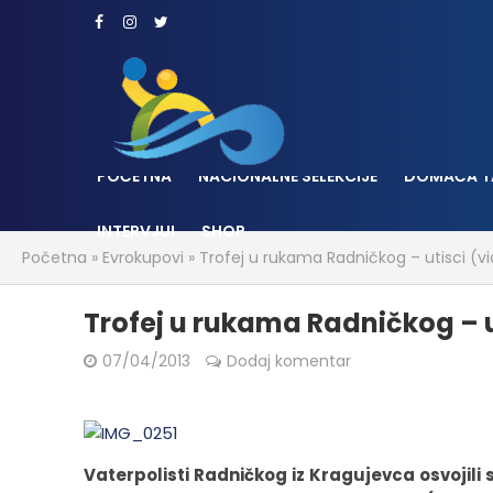
POČETNA
NACIONALNE SELEKCIJE
DOMAĆA T
INTERVJUI
SHOP
Početna
»
Evrokupovi
»
Trofej u rukama Radničkog – utisci (v
Trofej u rukama Radničkog – u
07/04/2013
Dodaj komentar
Vaterpolisti Radničkog iz Kragujevca osvojili s