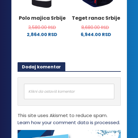
na
izabrane
stranici
na
Polo majica Srbije
Teget ranac Srbije
proizvoda.
stranici
3,580.00
RSD
8,680.00
RSD
proizvoda.
2,864.00
RSD
6,944.00
RSD
Ovaj
proizvod
ima
više
Dodaj komentar
varijanti.
Opcije
mogu
biti
Klikni da ostaviš komentar
izabrane
na
stranici
This site uses Akismet to reduce spam.
proizvoda.
Learn how your comment data is processed.