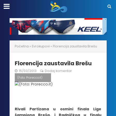
Početna
»
Evrokupovi
»
Florencija zaustavila Brešu
Florencija zaustavila Brešu
15/03/2013
Dodaj komentar
(Foto: Prorecco.it)
Rivali Partizana u osmini finala Lige
šampiona Breša, i Radničkog u finalu