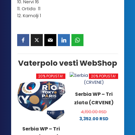
10. Nervi 16
11. Ortiđa 11
12. Kamolji 1
Vaterpolo vesti WebShop
20% POPUSTA!
20% POPUSTA!
Serbia WP – Tri
zlata (CRVENE)
4,190.00
RSD
3,352.00
RSD
Ovaj
Serbia WP – Tri
proizvod