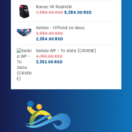
Ranac VK Radnički
7,980.00
RSD
6,384.00
RSD
Serbia - Official za decu
2,980.00
RSD
2,384.00
RSD
Serbia WP - Tri zlata (CRVENE)
4,190.00
RSD
3,352.00
RSD