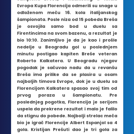
Evropa Kupa Florencija odmerili su snage u
odloženom meču 16. kola italijanskog
šampionata. Posle niza od 15 pobeda Breša
je osvojila samo bod u duelu sa
Firentincima na svom bazenu, a rezultat je
bio 10:10. Zanimljivo je da je kao i prošle
nedelje u Beogradu gol u poslednjem
minutu postigao kapiten Breše veteran
Roberto Kalkatera. U Beogradu njegov
pogodak je sačuvao nadu da u revanšu
Breša ima prilike da se plasira u osam
najboljih timova Evrope, dok je u duelu sa
Florencijom Kalkatera spasao svoj tim od
prvog poraza u šampionatu. Pre
poslednjeg pogotka, Florencija je serijom
uspela da prekrene rezultat i malo je falilo
da stignu do pobede. Najbolji strelac meča
bio je igrač Florencije Albert Espanjol sa 4
gola. Kristijan Prešuti dao je tri gola za