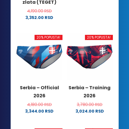
zlata (TEGET)
ima
više
4,190.00
RSD
varijanti.
3,352.00
RSD
Ovaj
Opcije
proizvod
mogu
ima
biti
20% POPUSTA!
20% POPUSTA!
više
izabrane
varijanti.
na
Opcije
stranici
mogu
proizvoda.
biti
izabrane
na
Serbia – Official
Serbia – Training
stranici
2026
2026
proizvoda.
4,180.00
RSD
3,780.00
RSD
3,344.00
RSD
3,024.00
RSD
Ovaj
Ovaj
proizvod
proizvod