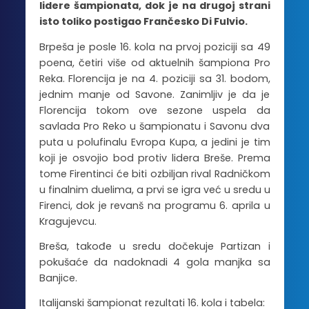
lidere šampionata, dok je na drugoj strani
isto toliko postigao Frančesko Di Fulvio.
Brpeša je posle 16. kola na prvoj poziciji sa 49
poena, četiri više od aktuelnih šampiona Pro
Reka. Florencija je na 4. poziciji sa 31. bodom,
jednim manje od Savone. Zanimljiv je da je
Florencija tokom ove sezone uspela da
savlada Pro Reko u šampionatu i Savonu dva
puta u polufinalu Evropa Kupa, a jedini je tim
koji je osvojio bod protiv lidera Breše. Prema
tome Firentinci će biti ozbiljan rival Radničkom
u finalnim duelima, a prvi se igra već u sredu u
Firenci, dok je revanš na programu 6. aprila u
Kragujevcu.
Breša, takođe u sredu dočekuje Partizan i
pokušaće da nadoknadi 4 gola manjka sa
Banjice.
Italijanski šampionat rezultati 16. kola i tabela: