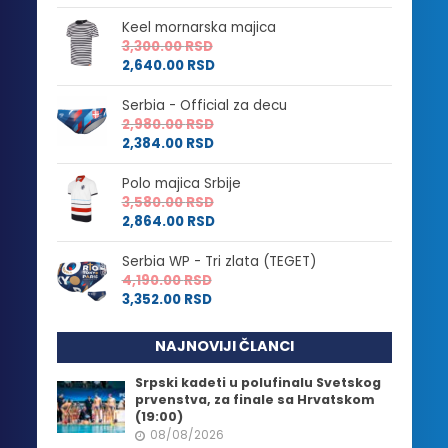
Keel mornarska majica
3,300.00
RSD
2,640.00
RSD
Serbia - Official za decu
2,980.00
RSD
2,384.00
RSD
Polo majica Srbije
3,580.00
RSD
2,864.00
RSD
Serbia WP - Tri zlata (TEGET)
4,190.00
RSD
3,352.00
RSD
NAJNOVIJI ČLANCI
Srpski kadeti u polufinalu Svetskog
prvenstva, za finale sa Hrvatskom
(19:00)
08/08/2026