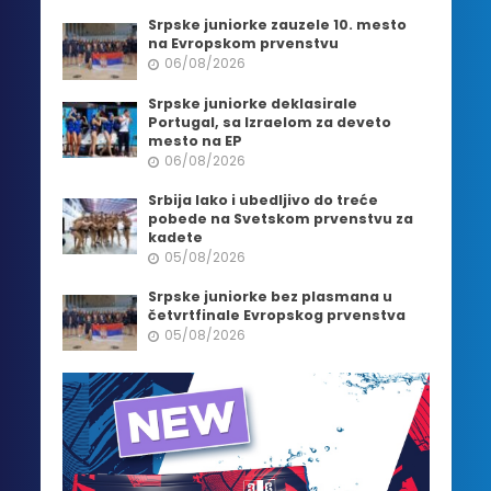
Srpske juniorke zauzele 10. mesto
na Evropskom prvenstvu
06/08/2026
Srpske juniorke deklasirale
Portugal, sa Izraelom za deveto
mesto na EP
06/08/2026
Srbija lako i ubedljivo do treće
pobede na Svetskom prvenstvu za
kadete
05/08/2026
Srpske juniorke bez plasmana u
četvrtfinale Evropskog prvenstva
05/08/2026