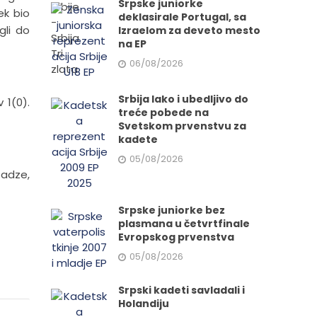
Srpske juniorke
ek bio
deklasirale Portugal, sa
gli do
Izraelom za deveto mesto
na EP
06/08/2026
Srbija lako i ubedljivo do
 1(0).
treće pobede na
Svetskom prvenstvu za
kadete
05/08/2026
tadze,
Srpske juniorke bez
plasmana u četvrtfinale
Evropskog prvenstva
05/08/2026
Srpski kadeti savladali i
Holandiju