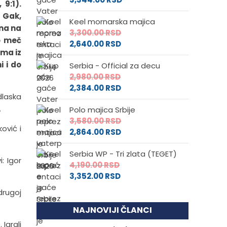
9:1).
o Gak,
Keel mornarska majica
ana na
3,300.00
RSD
eo meč
2,640.00
RSD
ima iz
i i do
Serbia - Official za decu
2,980.00
RSD
2,384.00
RSD
dlaska
.
Polo majica Srbije
3,580.00
RSD
ović i
2,864.00
RSD
Serbia WP - Tri zlata (TEGET)
: Igor
4,190.00
RSD
3,352.00
RSD
drugoj
NAJNOVIJI ČLANCI
Igrali