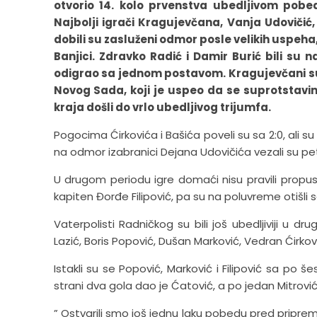
otvorio 14. kolo prvenstva ubedljivom pobe
Najbolji igrači Kragujevčana, Vanja Udovičić, F
dobili su zasluženi odmor posle velikih uspeh
Banjici. Zdravko Radić i Damir Burić bili su n
odigrao sa jednom postavom. Kragujevčani su 
Novog Sada, koji je uspeo da se suprotstavim
kraja došli do vrlo ubedljivog trijumfa.
Pogocima Ćirkovića i Bašića poveli su sa 2:0, ali su
na odmor izabranici Dejana Udovičića vezali su pet
U drugom periodu igre domaći nisu pravili propust
kapiten Đorđe Filipović, pa su na poluvreme otišli 
Vaterpolisti Radničkog su bili još ubedljiviji u d
Lazić, Boris Popović, Dušan Marković, Vedran Ćirkovi
Istakli su se Popović, Marković i Filipović sa po 
strani dva gola dao je Ćatović, a po jedan Mitrović 
” Ostvarili smo još jednu laku pobedu pred pripreme