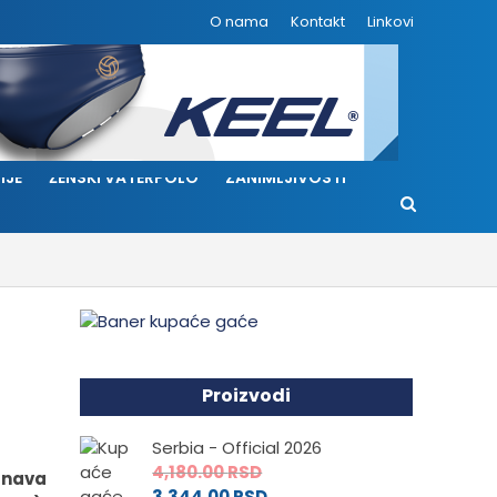
O nama
Kontakt
Linkovi
IJE
ŽENSKI VATERPOLO
ZANIMLJIVOSTI
Proizvodi
Serbia - Official 2026
4,180.00
RSD
Dunava
3,344.00
RSD