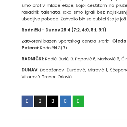
smo protiv mlade ekipe, kojoj čestitam na pružen
rasadnik talenata. Iako smo igrali bez najiskusnij
ubedljive pobede. Zahvalio bih se publici što je jo
Radnički – Dunav 28:4 (7:2, 4:0, 8:1, 9:1)
Zatvoreni bazen Sportskog centra „Park“.
Gleda
Peterci
: Radnički 3(3).
RADNIČKI
: Radić, Burić, B. Popović 6, Marković 6, Ćir
DUNAV
: Dobožanov, Đurđević, Mitrović 1, Šćepanov
Vitorović. Trener: Orlović.