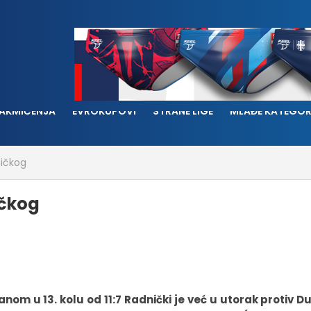
AKMIČENJA
EVROKUPOVI
STRANE LIGE
MLAĐE KATEGOR
ničkog
ičkog
om u 13. kolu od 11:7 Radnički je već u utorak protiv 