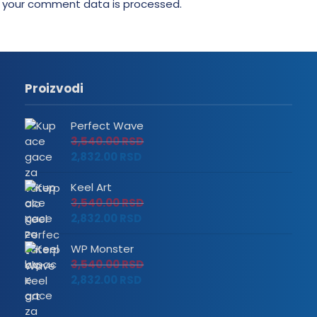
 your comment data is processed.
Proizvodi
Perfect Wave
3,540.00
RSD
2,832.00
RSD
Keel Art
3,540.00
RSD
2,832.00
RSD
WP Monster
3,540.00
RSD
2,832.00
RSD