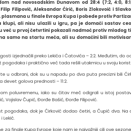
dom nad novosadskim Dunavom od 28:4 (7:2, 4:0, 8:1, 
ilip Filipović, Aleksandar Ćirić, Boris Zlokovoić i Slavk
a, plasmana u finale Evropa Kupa i pobede protiv Partiz
a klupi, ali nisu ulazili u igru, pa je domaći sastav c
već u prvoj četvrtini pokazali nadmoć protiv mladog t
a samo na startu meča, ali su domaćini bili motivisan
 gosti izjednačili preko Lekića i Ćatovića – 2:2. Međutim, do o
 pogodaka i praktično već tada rešili utakmicu u svoju korist
e u odbrani, dok su u napadu po dva puta precizni bili Ćirk
sa devet golova prednosti – 11:2.
rugom poluvremenu, iako su čitav meč odigrali u istoj postavi
ć, Vojislav Čupić, Đorđe Bašić, Đorđe Filipović.
šest pogodaka, dok je Ćirković dodao četiri, a Čupić dva. Na 
i Lekić.
 za finale Kupa Evrope koje nam je najvažniji cilj ove sezone. 