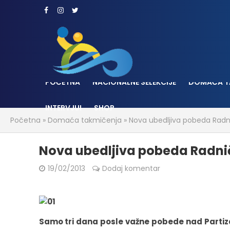
POČETNA
NACIONALNE SELEKCIJE
DOMAĆA T
INTERVJUI
SHOP
Početna
»
Domaća takmičenja
»
Nova ubedljiva pobeda Rad
Nova ubedljiva pobeda Radn
19/02/2013
Dodaj komentar
Samo tri dana posle važne pobede nad Partizan