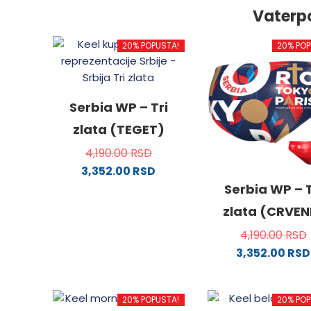
Vaterp
20% POPUSTA!
20% POP
Serbia WP – Tri
zlata (TEGET)
4,190.00
RSD
3,352.00
RSD
Ovaj
Serbia WP – T
proizvod
zlata (CRVEN
ima
4,190.00
RSD
više
3,352.00
RSD
varijanti.
Ovaj
Opcije
proizv
mogu
20% POPUSTA!
20% POP
ima
biti