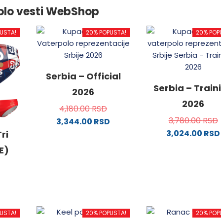
olo vesti WebShop
USTA!
20% POPUSTA!
20% POP
Serbia – Official
Serbia – Train
2026
2026
4,180.00
RSD
3,780.00
RSD
3,344.00
RSD
3,024.00
RSD
Ovaj
ri
proizvod
Ovaj
E)
ima
proizvo
više
ima
varijanti.
više
Opcije
varijanti
od
mogu
Opcije
USTA!
20% POPUSTA!
20% POP
biti
mogu