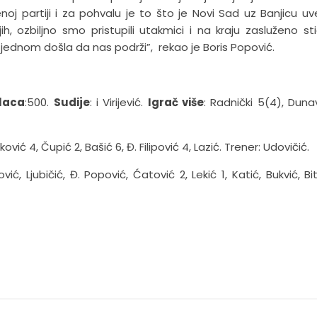
oj partiji i za pohvalu je to što je Novi Sad uz Banjicu uv
ih, ozbiljno smo pristupili utakmici i na kraju zasluženo sti
š jednom došla da nas podrži”, rekao je Boris Popović.
laca
:500.
Sudije
: i Virijević.
Igrač više
: Radnički 5(4), Dunav
ković 4, Čupić 2, Bašić 6, Đ. Filipović 4, Lazić. Trener: Udovičić.
ić, Ljubičić, Đ. Popović, Ćatović 2, Lekić 1, Katić, Bukvić, Bi