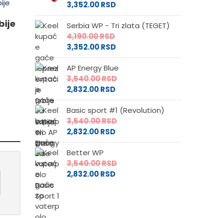
3,352.00
RSD
e
bije
Serbia WP - Tri zlata (TEGET)
4,190.00
RSD
3,352.00
RSD
da.
AP Energy Blue
3,540.00
RSD
2,832.00
RSD
Basic sport #1 (Revolution)
3,540.00
RSD
2,832.00
RSD
Better WP
3,540.00
RSD
2,832.00
RSD