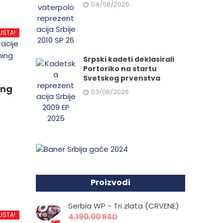
04/08/2026
USTA!
Srpski kadeti deklasirali
Portoriko na startu
Svetskog prvenstva
ing
03/08/2026
d
Proizvodi
.
Serbia WP - Tri zlata (CRVENE)
USTA!
4,190.00
RSD