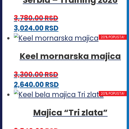
Opcije
mogu
3,780.00
RSD
biti
Ovaj
3,024.00
RSD
izabrane
proizvod
20% POPUSTA!
na
ima
stranici
Keel mornarska majica
više
proizvoda.
varijanti.
3,300.00
RSD
Opcije
Ovaj
2,640.00
RSD
mogu
proizvod
20% POPUSTA!
biti
ima
izabrane
Majica “Tri zlata”
više
na
varijanti.
stranici