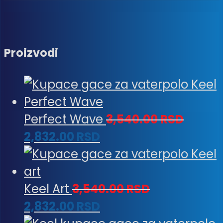
Proizvodi
Perfect Wave
3,540.00
RSD
2,832.00
RSD
Keel Art
3,540.00
RSD
2,832.00
RSD