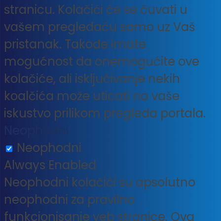
stranicu. Kolačići će se čuvati u
vašem pregledaču samo uz Vaš
pristanak. Takođe imate
mogućnost da onemogućite ove
kolačiće, ali isključivanje nekih
koalčića može uticati na vaše
iskustvo prilikom pregleda portala.
Neophodni
Neophodni
Always Enabled
Neophodni kolačići su apsolutno
neophodni za pravilno
funkcionisanje veb stranice. Ova