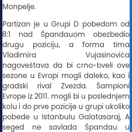
Monpelje.
Partizan je u Grupi D pobedom od
8:1 nad Špandauom obezbedio
drugu poziciju, a forma tima
Vladimira Vujasinovića
nagoveštava da bi crno-bveli ove
sezone u Evropi mogli daleko, kao i
gradski rival Zvezda. Šampioni
Evrope iz 2011. mogli bi u poslednjem
kolu i do prve pozicije u grupi ukoliko
pobede u Istanbulu Galatasaraj, A
seged ne savlada Špandau u