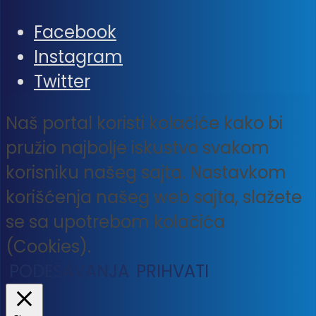
Facebook
Instagram
Twitter
Naš portal koristi kolačiće kako bi
pružio najbolje iskustvo svakom
korisniku našeg sajta. Nastavkom
korišćenja našeg web sajta, slažete
se sa upotrebom kolačića
(Cookies).
PODEŠAVANJA
PRIHVATI