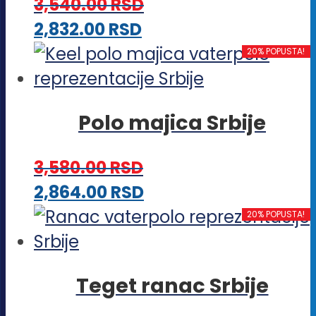
3,540.00
RSD
Opcije
proizvoda.
Ovaj
2,832.00
RSD
mogu
proizvod
20% POPUSTA!
biti
ima
izabrane
više
na
Polo majica Srbije
varijanti.
stranici
Opcije
proizvoda.
3,580.00
RSD
mogu
Ovaj
2,864.00
RSD
biti
proizvod
20% POPUSTA!
izabrane
ima
na
više
stranici
Teget ranac Srbije
varijanti.
proizvoda.
Opcije