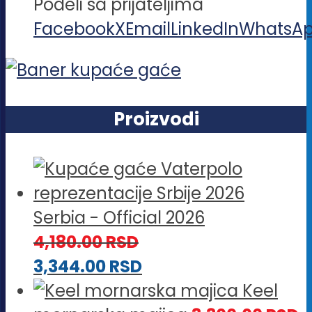
Podeli sa prijateljima
Facebook
X
Email
LinkedIn
WhatsA
Proizvodi
Serbia - Official 2026
4,180.00
RSD
3,344.00
RSD
Keel