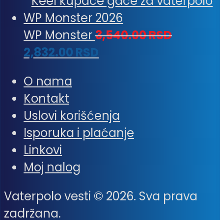
WP Monster
3,540.00
RSD
2,832.00
RSD
O nama
Kontakt
Uslovi korišćenja
Isporuka i plaćanje
Linkovi
Moj nalog
Vaterpolo vesti © 2026. Sva prava
zadržana.