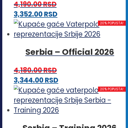
4,190.00
RSD
mogu
Ovaj
3,352.00
RSD
biti
proizvod
20% POPUSTA!
izabrane
ima
na
više
stranici
Serbia – Official 2026
varijanti.
proizvoda.
Opcije
4,180.00
RSD
mogu
Ovaj
3,344.00
RSD
biti
proizvod
20% POPUSTA!
izabrane
ima
na
više
stranici
varijanti.
proizvoda.
Serbia – Training 2026