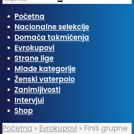
Početna
Nacionalne selekcije
Domaća takmičenja
Evrokupovi
Strane lige
Mlađe kategorije
Ženski vaterpolo
Zanimljivosti
Intervjui
Shop
Početna
»
Evrokupovi
»
Finiš grupne