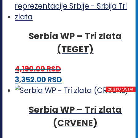
Serbia WP – Tri zlata
(TEGET)
4,190.00
RSD
Ovaj
3,352.00
RSD
proizvod
20% POPUSTA!
ima
Serbia WP – Tri zlata
više
(CRVENE)
varijanti.
Opcije