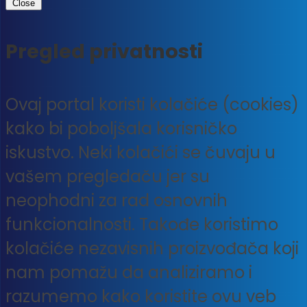
Close
Pregled privatnosti
Ovaj portal koristi kolačiće (cookies)
kako bi poboljšala korisničko
iskustvo. Neki kolačići se čuvaju u
vašem pregledaču jer su
neophodni za rad osnovnih
funkcionalnosti. Takođe koristimo
kolačiće nezavisnih proizvođača koji
nam pomažu da analiziramo i
razumemo kako koristite ovu veb