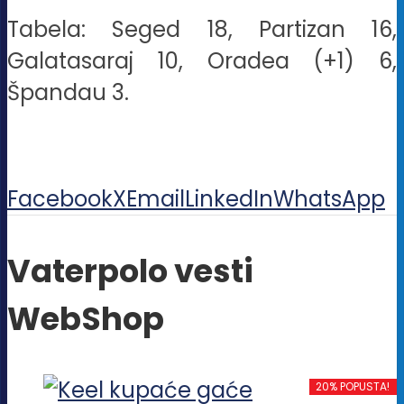
Tabela: Seged 18, Partizan 16,
Galatasaraj 10, Oradea (+1) 6,
Špandau 3.
Facebook
X
Email
LinkedIn
WhatsApp
Vaterpolo vesti
WebShop
20% POPUSTA!