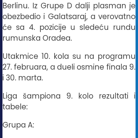
Berlinu. Iz Grupe D dalji plasman je
obezbedio i Galatsaraj, a verovatno
će sa 4. pozicije u sledeću rundu
rumunska Oradea.
Utakmice 10. kola su na programu
27. februara, a dueli osmine finala 9.
i 30. marta.
Liga šampiona 9. kolo rezultati i
tabele:
Grupa A: