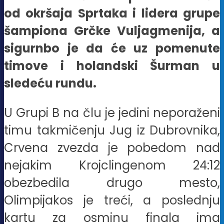
od okršaja Sprtaka i lidera grupe
šampiona Grčke Vuljagmenija, a
sigurnbo je da će uz pomenute
timove i holandski Šurman u
sledeću rundu.
U Grupi B na člu je jedini neporaženi
timu takmičenju Jug iz Dubrovnika,
Crvena zvezda je pobedom nad
nejakim Krojclingenom 24:12
obezbedila drugo mesto,
Olimpijakos je treći, a poslednju
kartu za osminu finala ima