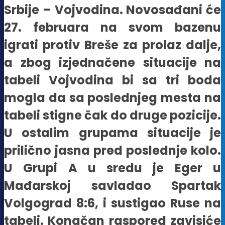
Srbije – Vojvodina. Novosađani će
27. februara na svom bazenu
igrati protiv Breše za prolaz dalje,
a zbog izjednačene situacije na
tabeli Vojvodina bi sa tri boda
mogla da sa poslednjeg mesta na
tabeli stigne čak do druge pozicije.
U ostalim grupama situacije je
prilično jasna pred poslednje kolo.
U Grupi A u sredu je Eger u
Mađarskoj savladao Spartak
Volgograd 8:6, i sustigao Ruse na
tabeli. Konačan raspored zavisiće