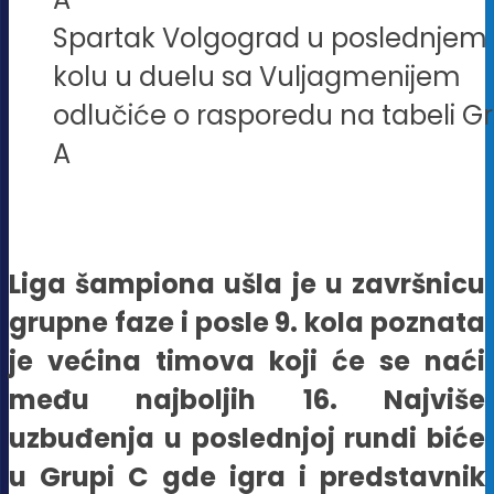
Spartak Volgograd u poslednjem
kolu u duelu sa Vuljagmenijem
odlučiće o rasporedu na tabeli G
A
Liga šampiona ušla je u završnicu
grupne faze i posle 9. kola poznata
je većina timova koji će se naći
među najboljih 16. Najviše
uzbuđenja u poslednjoj rundi biće
u Grupi C gde igra i predstavnik