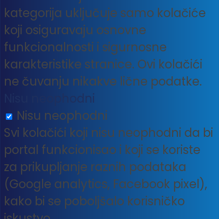
kategorija uključuje samo kolačiće
koji osiguravaju osnovne
funkcionalnosti i sigurnosne
karakteristike stranice. Ovi kolačići
ne čuvanju nikakve lične podatke.
Nisu neophodni
Nisu neophodni
Svi kolačići koji nisu neophodni da bi
portal funkcionisao i koji se koriste
za prikupljanje raznih podataka
(Google analytics, Facebook pixel),
kako bi se poboljšalo korisničko
iskustvo.