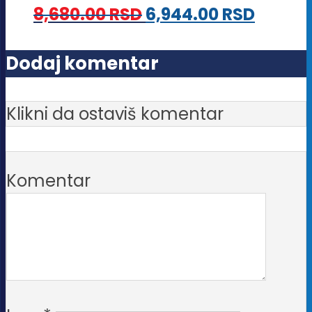
8,680.00
RSD
6,944.00
RSD
mogu
biti
Dodaj komentar
izabrane
na
Klikni da ostaviš komentar
stranici
proizvoda.
Komentar