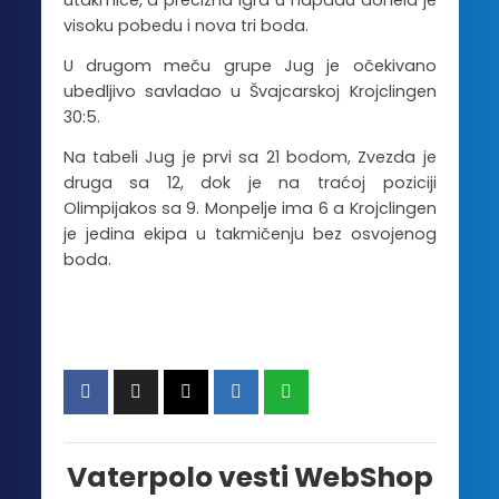
visoku pobedu i nova tri boda.
U drugom meču grupe Jug je očekivano
ubedljivo savladao u Švajcarskoj Krojclingen
30:5.
Na tabeli Jug je prvi sa 21 bodom, Zvezda je
druga sa 12, dok je na traćoj poziciji
Olimpijakos sa 9. Monpelje ima 6 a Krojclingen
je jedina ekipa u takmičenju bez osvojenog
boda.
Vaterpolo vesti WebShop