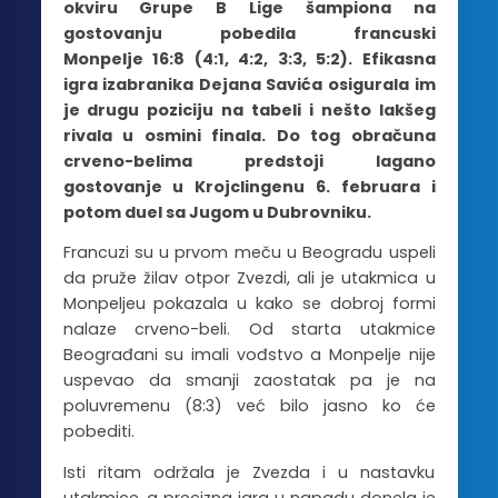
okviru Grupe B Lige šampiona na
gostovanju pobedila francuski
Monpelje 16:8 (4:1, 4:2, 3:3, 5:2). Efikasna
igra izabranika Dejana Savića osigurala im
je drugu poziciju na tabeli i nešto lakšeg
rivala u osmini finala. Do tog obračuna
crveno-belima predstoji lagano
gostovanje u Krojclingenu 6. februara i
potom duel sa Jugom u Dubrovniku.
Francuzi su u prvom meču u Beogradu uspeli
da pruže žilav otpor Zvezdi, ali je utakmica u
Monpeljeu pokazala u kako se dobroj formi
nalaze crveno-beli. Od starta utakmice
Beograđani su imali vođstvo a Monpelje nije
uspevao da smanji zaostatak pa je na
poluvremenu (8:3) već bilo jasno ko će
pobediti.
Isti ritam održala je Zvezda i u nastavku
utakmice, a precizna igra u napadu donela je