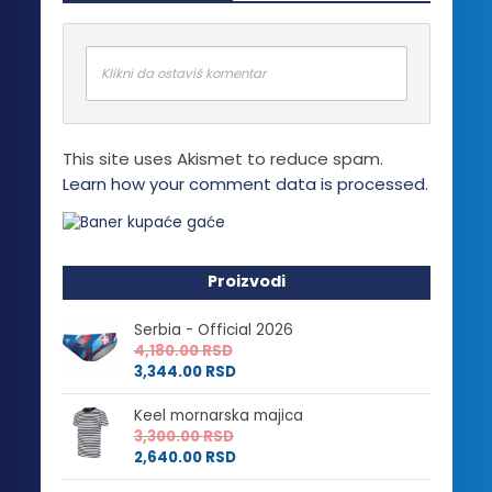
Opcije
mogu
biti
Klikni da ostaviš komentar
izabrane
na
stranici
This site uses Akismet to reduce spam.
proizvoda.
Learn how your comment data is processed.
Proizvodi
Serbia - Official 2026
4,180.00
RSD
3,344.00
RSD
Keel mornarska majica
3,300.00
RSD
2,640.00
RSD