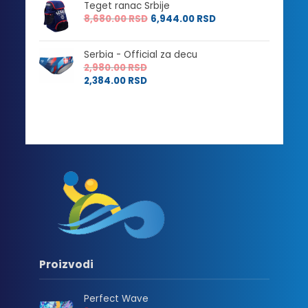
Teget ranac Srbije
8,680.00
RSD
6,944.00
RSD
Serbia - Official za decu
2,980.00
RSD
2,384.00
RSD
Proizvodi
Perfect Wave