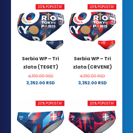
20% POPUSTA!
20% POPUSTA!
Serbia WP – Tri
Serbia WP – Tri
zlata (TEGET)
zlata (CRVENE)
4,190.00
RSD
4,190.00
RSD
3,352.00
RSD
3,352.00
RSD
Ovaj
Ovaj
proizvod
proizvod
ima
ima
20% POPUSTA!
20% POPUSTA!
više
više
varijanti.
varijanti.
Opcije
Opcije
mogu
mogu