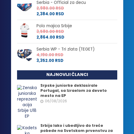
Serbia - Official za decu
2,980.00
RSD
2,384.00
RSD
Polo majica Srbije
3,580.00
RSD
2,864.00
RSD
Serbia WP - Tri zlata (TEGET)
4,190.00
RSD
3,352.00
RSD
NAJNOVIJI ČLANCI
Srpske juniorke deklasirale
Portugal, sa Izraelom za deveto
mesto na EP
06/08/2026
Srbija lako i ubedljivo do treće
pobede na Svetskom prvenstvu za