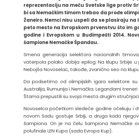
reprezentaciju na meču Svetske lige protiv Sr
bi sa Nemačkim timom trebao da prođe olimpijs
Žaneiro. Nemci nisu uspeli da se plasiraju na
peto mesto na Evropskom prvenstvu što im g
godine i Evropskom u Budimpešti 2014. Novo
šampione Nemačke Špandau.
Smena generacija selektora nacionalnih timova, 
vaterpola polako dobija epilog. Na klupu Srbije u 
Nebojša Novoselac, takođe, zvanično seo na klupu
Da podsetimo od olimpijskih igara selektore su 
Australija, Rumunija i Nemačka. Legandarni trene
Štama prepustili su svoja mesta drugim stručnjac
Novoselca početkom sledeće godine očekuju i dve
novom Sadu gostuje Srbiji, a druga kada njeg
šampiona. On je na čelu šampiona Nemačke od 20
polufinale LEN Kupa (sada Evropa Kup).