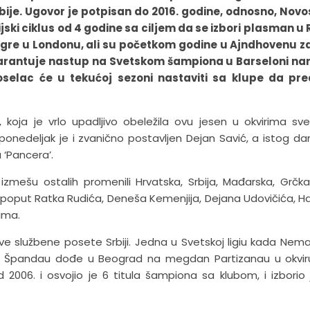
bije. Ugovor je potpisan do 2016. godine, odnosno, Nov
ki ciklus od 4 godine sa ciljem da se izbori plasman u 
 Igre u Londonu, ali su početkom godine u Ajndhovenu z
arantuje nastup na Svetskom šampiona u Barseloni na
selac će u tekućoj sezoni nastaviti sa klupe da pre
koja je vrlo upadljivo obeležila ovu jesen u okvirima sv
ponedeljak je i zvanično postavljen Dejan Savić, a istog dan
 ‘Pancera’.
izmešu ostalih promenili Hrvatska, Srbija, Mađarska, Grčka
ri poput Ratka Rudića, Deneša Kemenjija, Dejana Udovičića, 
ima.
 službene posete Srbiji. Jedna u Svetskoj ligiu kada Nem
ov Špandau dođe u Beograd na megdan Partizanau u okvir
06. i osvojio je 6 titula šampiona sa klubom, i izborio