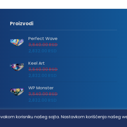
Proizvodi
Perfect Wave
3,540.00
RSD
2,832.00
RSD
Keel Art
3,540.00
RSD
2,832.00
RSD
WP Monster
3,540.00
RSD
2,832.00
RSD
tvo svakom korisniku našeg sajta. Nastavkom korišćenja našeg w