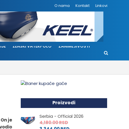
O nama
Kontakt
Linkovi
IJE
ŽENSKI VATERPOLO
ZANIMLJIVOSTI
Proizvodi
Serbia - Official 2026
 On je
4,180.00
RSD
vodio
3,344.00
RSD