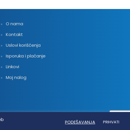
O nama
Kontakt
Uslovi korišćenja
Isporuka i plaćanje
Linkovi
Moj nalog
eb
PODEŠAVANJA
PRIHVATI