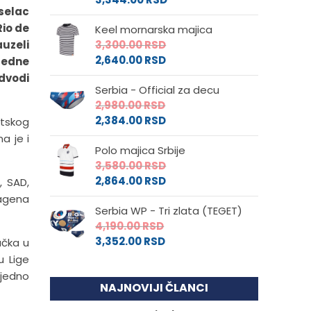
oselac
Rio de
Keel mornarska majica
auzeli
3,300.00
RSD
2,640.00
RSD
redne
dvodi
Serbia - Official za decu
2,980.00
RSD
2,384.00
RSD
etskog
a je i
Polo majica Srbije
3,580.00
RSD
2,864.00
RSD
, SAD,
Hagena
Serbia WP - Tri zlata (TEGET)
4,190.00
RSD
3,352.00
RSD
ačka u
u Lige
 jedno
NAJNOVIJI ČLANCI