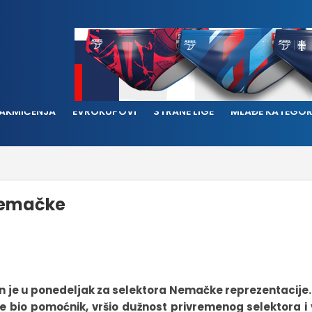
AKMIČENJA
EVROKUPOVI
STRANE LIGE
MLAĐE KATEGOR
Nemačke
n je u ponedeljak za selektora Nemačke reprezentacije.
 bio pomoćnik, vršio dužnost privremenog selektora i 