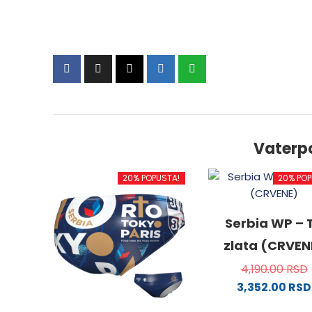
Vaterp
20% POPUSTA!
20% POP
Serbia WP – T
zlata (CRVEN
4,190.00
RSD
3,352.00
RSD
Ovaj