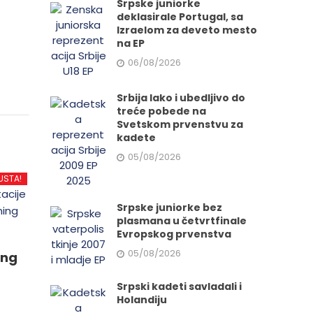
Srpske juniorke
deklasirale Portugal, sa
Izraelom za deveto mesto
na EP
06/08/2026
Srbija lako i ubedljivo do
treće pobede na
Svetskom prvenstvu za
kadete
05/08/2026
USTA!
Srpske juniorke bez
plasmana u četvrtfinale
Evropskog prvenstva
05/08/2026
ing
Srpski kadeti savladali i
Holandiju