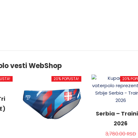
olo vesti WebShop
USTA!
20% POPUSTA!
20% POP
ri
E)
Serbia – Train
2026
3,780.00
RSD