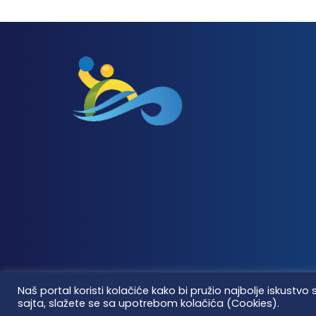
Naš portal koristi kolačiće kako bi pružio najbolje iskus
sajta, slažete se sa upotrebom kolačića (Cookies).
Vaterpolo vesti © 2026. Sva prava zadržana.