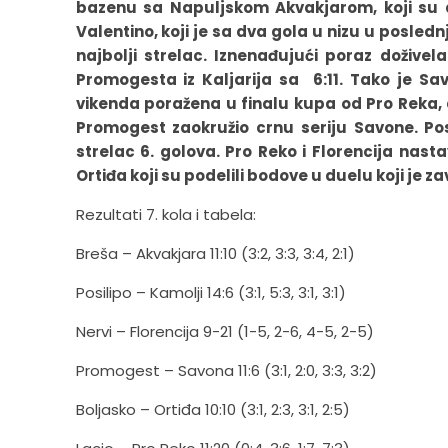
bazenu sa Napuljskom Akvakjarom, koji su d
Valentino, koji je sa dva gola u nizu u posledn
najbolji strelac. Iznenađujući poraz dožive
Promogesta iz Kaljarija sa 6:11. Tako je S
vikenda poražena u finalu kupa od Pro Reka, 
Promogest zaokružio crnu seriju Savone. P
strelac 6. golova. Pro Reko i Florencija nast
Ortiđa koji su podelili bodove u duelu koji je za
Rezultati 7. kola i tabela:
Breša – Akvakjara 11:10 (3:2, 3:3, 3:4, 2:1)
Posilipo – Kamolji 14:6 (3:1, 5:3, 3:1, 3:1)
Nervi – Florencija 9-21 (1-5, 2-6, 4-5, 2-5)
Promogest – Savona 11:6 (3:1, 2:0, 3:3, 3:2)
Boljasko – Ortiđa 10:10 (3:1, 2:3, 3:1, 2:5)