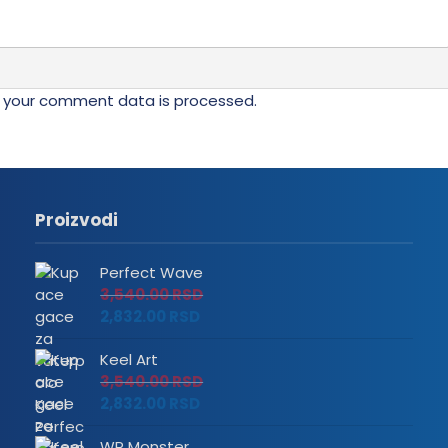
na
da.
stranici
proizvoda.
 your comment data is processed.
Proizvodi
Perfect Wave
3,540.00
RSD
2,832.00
RSD
Keel Art
3,540.00
RSD
2,832.00
RSD
WP Monster