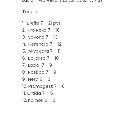
Lacio – Pro Reko 11:20 (0:4, 3:6, 1:7, 7:3)
Tabela:
1. Breša 7 – 21 pts
2. Pro Reko 7 – 18
3. Savona 7 – 13
4. Florencija 7 – 12
5. Akvakjara 7 – 11
6. Boljakso 7 – 10
7. Lacio 7 – 9
8. Posilipo 7 – 9
9. Nervi 6 – 6
10. Promogest 7 – 6
11. Ortiđa 7 – 5
12. Kamolji 6 – 0