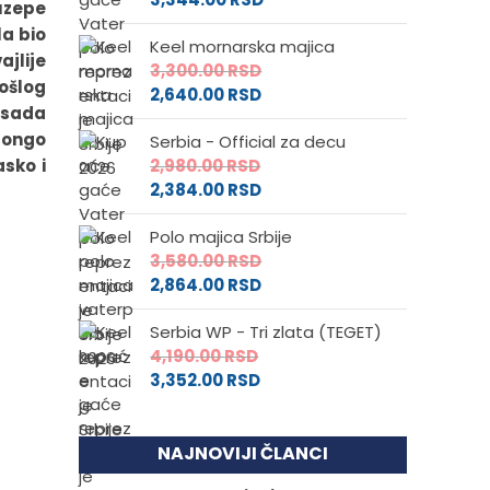
uzepe
la bio
Keel mornarska majica
jlije
3,300.00
RSD
ošlog
2,640.00
RSD
i sada
uongo
Serbia - Official za decu
asko i
2,980.00
RSD
2,384.00
RSD
Polo majica Srbije
3,580.00
RSD
2,864.00
RSD
Serbia WP - Tri zlata (TEGET)
4,190.00
RSD
3,352.00
RSD
NAJNOVIJI ČLANCI