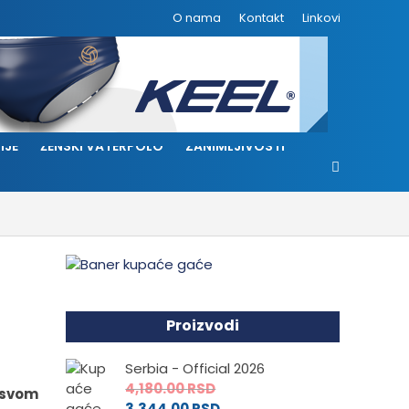
O nama
Kontakt
Linkovi
IJE
ŽENSKI VATERPOLO
ZANIMLJIVOSTI
Proizvodi
Serbia - Official 2026
4,180.00
RSD
 svom
3,344.00
RSD