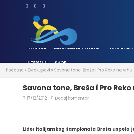
POČETNA
NACIONALNE SELEKCIJE
DOMAĆA T
INTERVJUI
SHOP
Početna
»
Evrokupovi
»
Savona tone, Breša i Pro Reko na vrhu
Savona tone, Breša i Pro Reko
17/12/2012
Dodaj komentar
Lider italijanskog šampionata Breša uspela 