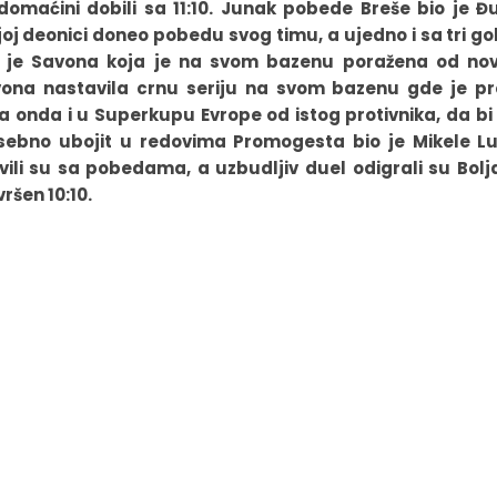
omaćini dobili sa 11:10. Junak pobede Breše bio je Đ
joj deonici doneo pobedu svog timu, a ujedno i sa tri go
la je Savona koja je na svom bazenu poražena od nova
avona nastavila crnu seriju na svom bazenu gde je pr
a onda i u Superkupu Evrope od istog protivnika, da b
osebno ubojit u redovima Promogesta bio je Mikele L
avili su sa pobedama, a uzbudljiv duel odigrali su Bolj
vršen 10:10.