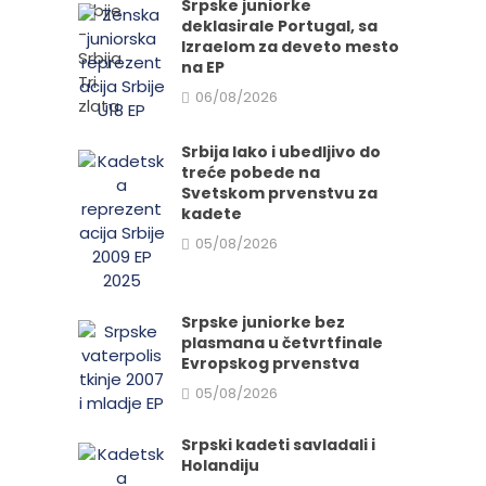
Srpske juniorke
deklasirale Portugal, sa
Izraelom za deveto mesto
na EP
06/08/2026
Srbija lako i ubedljivo do
treće pobede na
Svetskom prvenstvu za
kadete
05/08/2026
Srpske juniorke bez
plasmana u četvrtfinale
Evropskog prvenstva
05/08/2026
Srpski kadeti savladali i
Holandiju