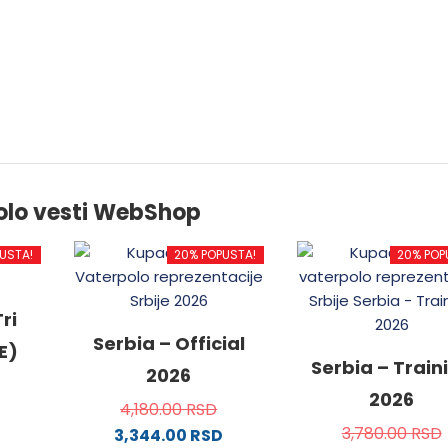
olo vesti WebShop
USTA!
20% POPUSTA!
20% POP
ri
Serbia – Official
E)
Serbia – Train
2026
2026
4,180.00
RSD
3,780.00
RSD
3,344.00
RSD