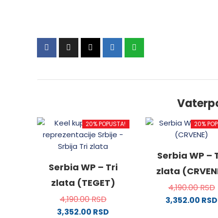
Vaterp
20% POPUSTA!
20% POP
Serbia WP – T
Serbia WP – Tri
zlata (CRVEN
zlata (TEGET)
4,190.00
RSD
4,190.00
RSD
3,352.00
RSD
3,352.00
RSD
Ovaj