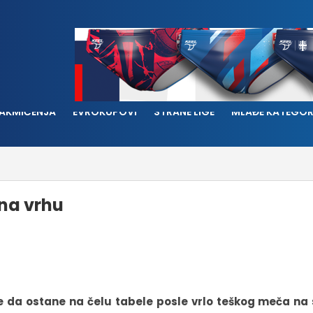
AKMIČENJA
EVROKUPOVI
STRANE LIGE
MLAĐE KATEGOR
 na vrhu
je da ostane na čelu tabele posle vrlo teškog meča na