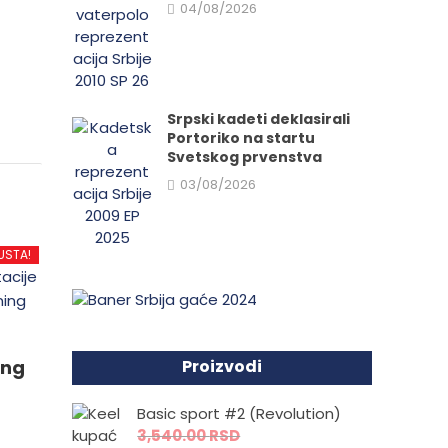
04/08/2026
Srpski kadeti deklasirali
Portoriko na startu
Svetskog prvenstva
03/08/2026
USTA!
ing
Proizvodi
Basic sport #2 (Revolution)
3,540.00
RSD