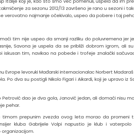
Kup Italije koji je, kao što smo već pomenuli, uspela da im p
akmičenje za sezonu 2012/13 završeno je rano u sezoni i tak
 se verovatno najmanje očekivalo, uspeo da pobere i taj peha
 domaći tim nije uspeo da smanji razliku do poluvremena jer j
snije, Savona je uspela da se približi dobrom igrom, ali su
 iskusan tim, navikao na pobede i trofeje znalački sačuvao
u Evrope levoruki Mađarski internacionalac Norbert Madaraš 
la. Po dva su postigli Nikolo Figari i Aikardi, koji je upravo iz
 Petrović dao je dva gola, Janović jedan, ali domaći nisu mo
oje pehar.
sa timom prepunim zvezda ovog leta morao da promeni t
ansijer kluba Gabrijele Volpi napustio je klub i vaterpolo
 organizacijom.