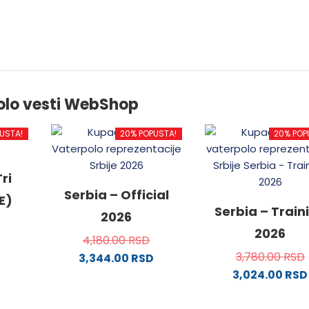
olo vesti WebShop
USTA!
20% POPUSTA!
20% POP
ri
Serbia – Official
E)
Serbia – Train
2026
2026
4,180.00
RSD
3,780.00
RSD
3,344.00
RSD
3,024.00
RSD
od
Ovaj
proizvod
Ovaj
ima
proizvo