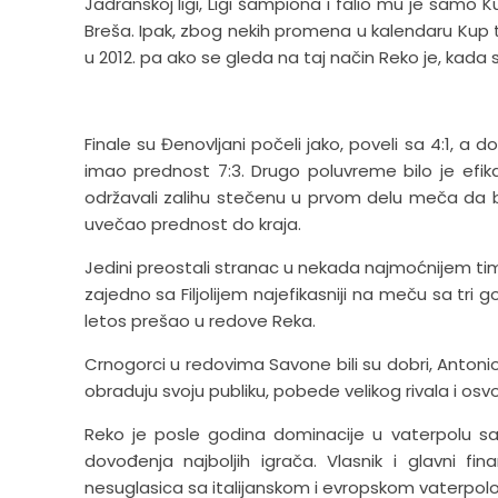
Jadranskoj ligi, Ligi šampiona i falio mu je samo 
Breša. Ipak, zbog nekih promena u kalendaru Kup t
u 2012. pa ako se gleda na taj način Reko je, kada
Finale su Đenovljani počeli jako, poveli sa 4:1, a
imao prednost 7:3. Drugo poluvreme bilo je efika
održavali zalihu stečenu u prvom delu meča da bi
uvečao prednost do kraja.
Jedini preostali stranac u nekada najmoćnijem tim
zajedno sa Filjolijem najefikasniji na meču sa tri go
letos prešao u redove Reka.
Crnogorci u redovima Savone bili su dobri, Antonio
obraduju svoju publiku, pobede velikog rivala i osv
Reko je posle godina dominacije u vaterpolu 
dovođenja najboljih igrača. Vlasnik i glavni fin
nesuglasica sa italijanskom i evropskom vaterpolo