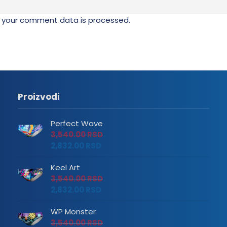
proizvoda.
 your comment data is processed.
Proizvodi
Perfect Wave
3,540.00
RSD
2,832.00
RSD
Keel Art
3,540.00
RSD
2,832.00
RSD
WP Monster
3,540.00
RSD