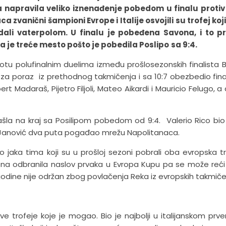
eša napravila veliko iznenađenje pobedom u finalu proti
 zvanični šampioni Evrope i Italije osvojili su trofej koji
li vaterpolom. U finalu je pobeđena Savona, i to pri
la je treće mesto pošto je pobedila Poslipo
sa 9:4.
botu polufinalnim duelima između prošlosezonskih finalista B
i za poraz iz prethodnog takmičenja i sa 10:7 obezbedio fina
rt Madaraš, Pijetro Filjoli, Mateo Aikardi i Mauricio Felugo, a
ašla na kraj sa Posilipom pobedom od 9:4. Valerio Rico bio
n Janović dva puta pogađao mrežu Napolitanaca.
o jaka tima koji su u prošloj sezoni pobrali oba evropska tr
na odbranila naslov prvaka u Evropa Kupu pa se može reći
ve godine nije održan zbog povlačenja Reka iz evropskih takmiče
e trofeje koje je mogao. Bio je najbolji u italijanskom prve