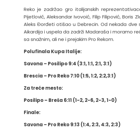
Reko je zadržao gro italijanskih reprezentativaca
Pijetlović, Aleksandar Ivovoić, Filip Filipović, Boris
Aleks Đorđeti otišao u Debrecin. Od nekada dve 
Aikardija i uspela da zadrži Madaraša i moramo reć
sa snažnim, ali ne i prejakim Pro Rekom.
Polufinala Kupa Italije:
Savona – Posilipo 9:4 (3:1, 1:1, 2:1, 3:1)
Brescia – Pro Reko 7:10 (1:5, 1:2, 2:2,3:1)
Za treće mesto:
Posilipo – Breša 6:11 (1-2, 2-6, 2-3, 1-0)
Finale:
Savona – Pro Reko 9:13 (1:4, 2:3, 4:3, 2:3)