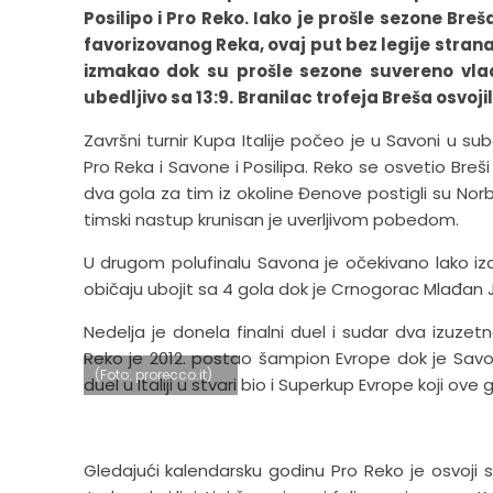
Posilipo i Pro Reko. Iako je prošle sezone Br
favorizovanog Reka, ovaj put bez legije stranaca
izmakao dok su prošle sezone suvereno vlada
ubedljivo sa 13:9.
Branilac trofeja Breša osvoji
Završni turnir Kupa Italije počeo je u Savoni u su
Pro Reka i Savone i Posilipa. Reko se osvetio Breš
dva gola za tim iz okoline Đenove postigli su Norbe
timski nastup krunisan je uverljivom pobedom.
U drugom polufinalu Savona je očekivano lako iz
običaju ubojit sa 4 gola dok je Crnogorac Mlađa
Nedelja je donela finalni duel i sudar dva izuzetn
Reko je 2012. postao šampion Evrope dok je Savo
(Foto: prorecco.it)
duel u Italiji u stvari bio i Superkup Evrope koji o
Gledajući kalendarsku godinu Pro Reko je osvoji sv