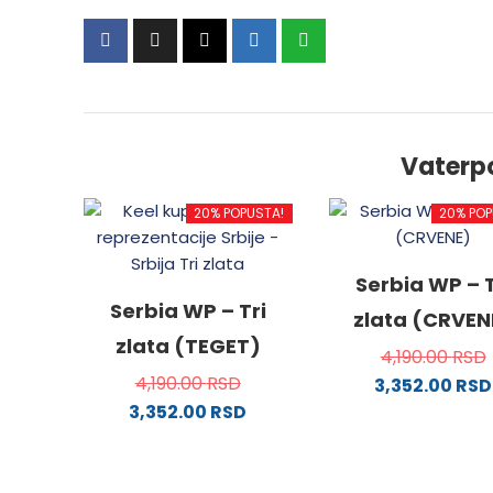
Vaterp
20% POPUSTA!
20% POP
Serbia WP – T
Serbia WP – Tri
zlata (CRVEN
zlata (TEGET)
4,190.00
RSD
4,190.00
RSD
3,352.00
RSD
3,352.00
RSD
Ovaj
Ovaj
proizv
proizvod
ima
ima
više