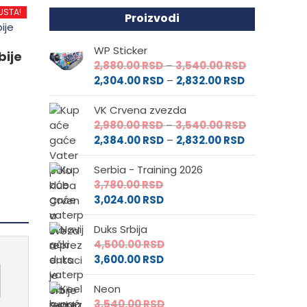
USTA!
Proizvodi
.
WP Sticker
bije
Raspon
2,880.00
RSD
–
3,540.00
RSD
Raspon
cena:
2,304.00
RSD
–
2,832.00
RSD
cena:
od
VK Crvena zvezda
od
2,880.00 RS
e
Raspon
2,980.00
RSD
–
3,540.00
RSD
2,304.00 RS
do
Raspon
cena:
2,384.00
RSD
–
2,832.00
RSD
do
3,540.00 RS
cena:
od
2,832.00 RSD
da.
Serbia - Training 2026
od
2,980.00 RS
3,780.00
RSD
2,384.00 RS
do
3,024.00
RSD
do
3,540.00 RS
2,832.00 RSD
Duks Srbija
4,500.00
RSD
3,600.00
RSD
Neon
3,540.00
RSD