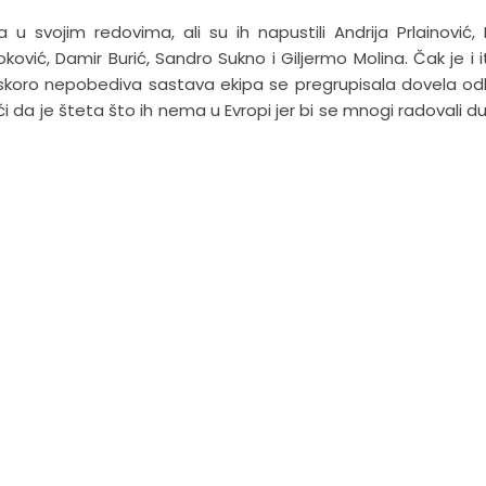
 u svojim redovima, ali su ih napustili Andrija Prlainović,
 Zloković, Damir Burić, Sandro Sukno i Giljermo Molina. Čak je i i
skoro nepobediva sastava ekipa se pregrupisala dovela od
i da je šteta što ih nema u Evropi jer bi se mnogi radovali d