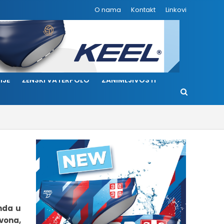
O nama
Kontakt
Linkovi
IJE
ŽENSKI VATERPOLO
ZANIMLJIVOSTI
nda u
avona,