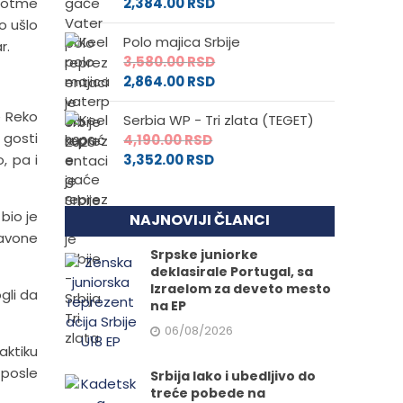
reotme
2,384.00
RSD
o ušlo
Polo majica Srbije
r.
3,580.00
RSD
2,864.00
RSD
e Reko
Serbia WP - Tri zlata (TEGET)
 gosti
4,190.00
RSD
, pa i
3,352.00
RSD
bio je
NAJNOVIJI ČLANCI
 Savone
Srpske juniorke
deklasirale Portugal, sa
Izraelom za deveto mesto
gli da
na EP
06/08/2026
aktiku
 posle
Srbija lako i ubedljivo do
treće pobede na