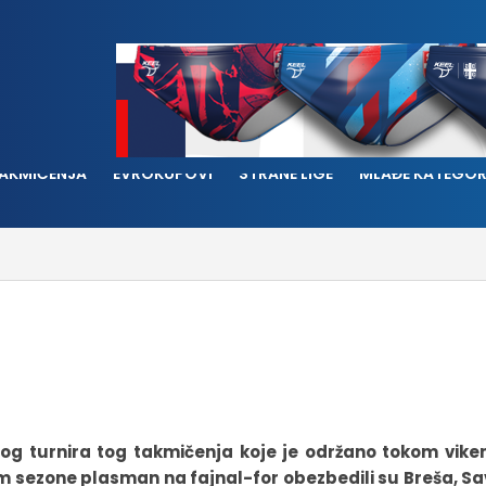
AKMIČENJA
EVROKUPOVI
STRANE LIGE
MLAĐE KATEGOR
nog turnira tog takmičenja koje je održano tokom vike
om sezone plasman na fajnal-for obezbedili su Breša, S