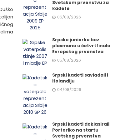
Svetskom prvenstvu za
kadete
 Duško
talijan
05/08/2026
ličnog
uelima
Srpske juniorke bez
plasmana u četvrtfinale
Evropskog prvenstva
05/08/2026
Srpski kadeti savladali i
Holandiju
04/08/2026
Srpski kadeti deklasirali
Portoriko na startu
Svetskog prvenstva