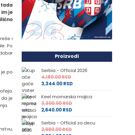
v tada
 im je
lično
reše i
le. Po
 dobar
Proizvodi
Serbia - Official 2026
 je po
4,180.00
RSD
3,344.00
RSD
ofeja.
Keel mornarska majica
 da je
3,300.00
RSD
nja.
2,640.00
RSD
Serbia - Official za decu
nstvu,
2,980.00
RSD