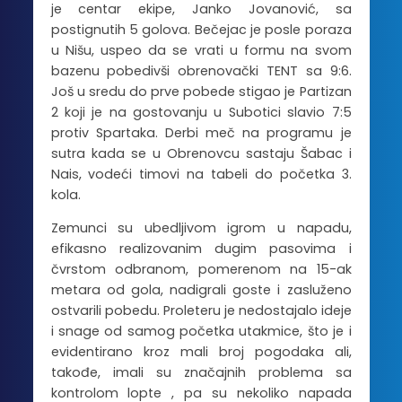
je centar ekipe, Janko Jovanović, sa
postignutih 5 golova. Bečejac je posle poraza
u Nišu, uspeo da se vrati u formu na svom
bazenu pobedivši obrenovački TENT sa 9:6.
Još u sredu do prve pobede stigao je Partizan
2 koji je na gostovanju u Subotici slavio 7:5
protiv Spartaka. Derbi meč na programu je
sutra kada se u Obrenovcu sastaju Šabac i
Nais, vodeći timovi na tabeli do početka 3.
kola.
Zemunci su ubedljivom igrom u napadu,
efikasno realizovanim dugim pasovima i
čvrstom odbranom, pomerenom na 15-ak
metara od gola, nadigrali goste i zasluženo
ostvarili pobedu. Proleteru je nedostajalo ideje
i snage od samog početka utakmice, što je i
evidentirano kroz mali broj pogodaka ali,
takođe, imali su značajnih problema sa
kontrolom lopte , pa su nekoliko napada