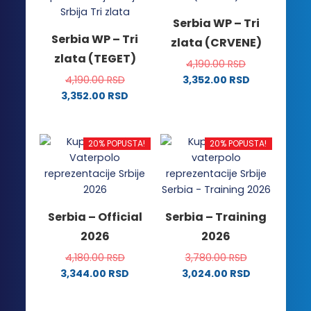
Serbia WP – Tri
Serbia WP – Tri
zlata (CRVENE)
zlata (TEGET)
4,190.00
RSD
4,190.00
RSD
3,352.00
RSD
Ovaj
3,352.00
RSD
Ovaj
proizvod
proizvod
ima
ima
više
20% POPUSTA!
20% POPUSTA!
više
varijanti.
varijanti.
Opcije
Opcije
mogu
mogu
biti
Serbia – Official
Serbia – Training
biti
izabrane
2026
2026
izabrane
na
na
stranici
4,180.00
RSD
3,780.00
RSD
stranici
proizvoda.
3,344.00
RSD
3,024.00
RSD
proizvoda.
Ovaj
Ovaj
proizvod
proizvod