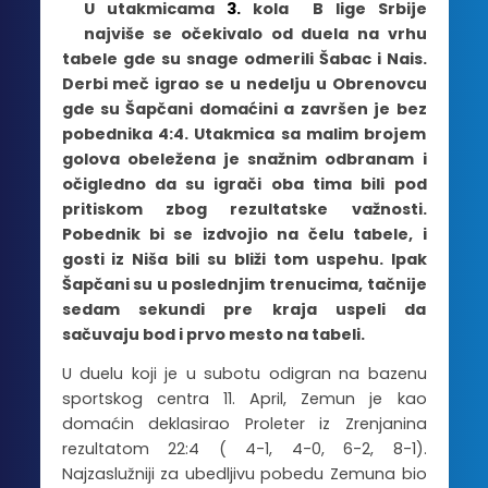
U utakmicama
3.
kola B lige Srbije
najviše se očekivalo od duela na vrhu
tabele gde su snage odmerili Šabac i Nais.
Derbi meč igrao se u nedelju u Obrenovcu
gde su Šapčani domaćini a završen je bez
pobednika 4:4. Utakmica sa malim brojem
golova obeležena je snažnim odbranam i
očigledno da su igrači oba tima bili pod
pritiskom zbog rezultatske važnosti.
Pobednik bi se izdvojio na čelu tabele, i
gosti iz Niša bili su bliži tom uspehu. Ipak
Šapčani su u poslednjim trenucima, tačnije
sedam sekundi pre kraja uspeli da
sačuvaju bod i prvo mesto na tabeli.
U duelu koji je u subotu odigran na bazenu
sportskog centra 11. April, Zemun je kao
domaćin deklasirao Proleter iz Zrenjanina
rezultatom 22:4 ( 4-1, 4-0, 6-2, 8-1).
Najzaslužniji za ubedljivu pobedu Zemuna bio