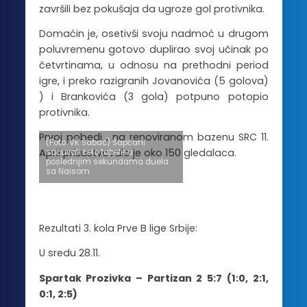
završili bez pokušaja da ugroze gol protivnika.
Domaćin je, osetivši svoju nadmoć u drugom
poluvremenu gotovo duplirao svoj učinak po
četvrtinama, u odnosu na prethodni period
igre, i preko razigranih Jovanovića (5 golova)
) i Brankovića (3 gola) potpuno potopio
protivnika.
Prvoj pobedi , na renoviranom bazenu SRC 11.
(Foto: VK Šabac) Šapčani
April prisustvovalo je oko 150 gledalaca.
sačuvali čelo tabele u
poslednjim sekundama duela
sa Naisom
Rezultati 3. kola Prve B lige Srbije:
U sredu 28.11.
Spartak Prozivka – Partizan 2 5:7 (1:0, 2:1,
0:1, 2:5)