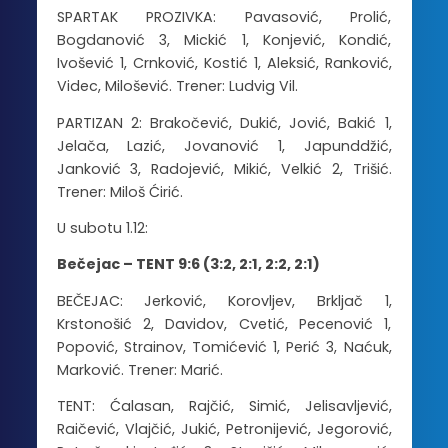
SPARTAK PROZIVKA: Pavasović, Prolić,
Bogdanović 3, Mickić 1, Konjević, Kondić,
Ivošević 1, Crnković, Kostić 1, Aleksić, Ranković,
Videc, Milošević. Trener: Ludvig Vil.
PARTIZAN 2: Brakočević, Dukić, Jović, Bakić 1,
Jelača, Lazić, Jovanović 1, Japunddžić,
Janković 3, Radojević, Mikić, Velkić 2, Trišić.
Trener: Miloš Ćirić.
U subotu 1.12:
Bečejac – TENT 9:6 (3:2, 2:1, 2:2, 2:1)
BEČEJAC: Jerković, Korovljev, Brkljač 1,
Krstonošić 2, Davidov, Cvetić, Pecenović 1,
Popović, Strainov, Tomićević 1, Perić 3, Naćuk,
Marković. Trener: Marić.
TENT: Ćalasan, Rajčić, Simić, Jelisavljević,
Raičević, Vlajčić, Jukić, Petronijević, Jegorović,