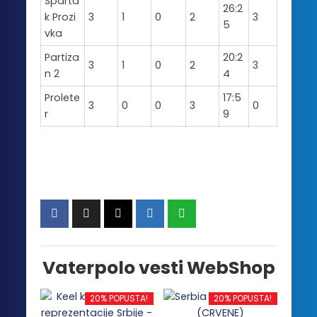
Sparta
26:2
k Prozi
3
1
0
2
3
5
vka
Partiza
20:2
3
1
0
2
3
n 2
4
Prolete
17:5
3
0
0
3
0
r
9
Vaterpolo vesti WebShop
20% POPUSTA!
20% POPUSTA!