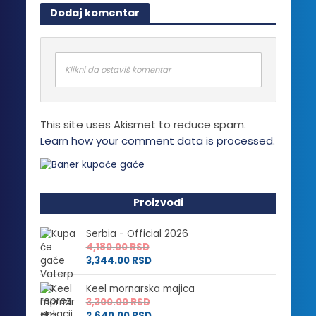
više
Dodaj komentar
varijanti.
Opcije
mogu
biti
Klikni da ostaviš komentar
izabrane
na
stranici
This site uses Akismet to reduce spam.
proizvoda.
Learn how your comment data is processed.
Proizvodi
Serbia - Official 2026
4,180.00
RSD
3,344.00
RSD
Keel mornarska majica
3,300.00
RSD
2,640.00
RSD