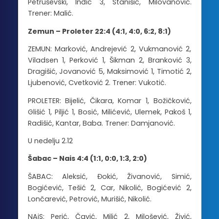
Petruševski, Inđić 3, Stanišić, Milovanović.
Trener: Malić.
Zemun – Proleter 22:4 (4:1, 4:0, 6:2, 8:1)
ZEMUN: Marković, Andrejević 2, Vukmanović 2,
Viladsen 1, Perković 1, Šikman 2, Branković 3,
Dragišić, Jovanović 5, Maksimović 1, Timotić 2,
Ljubenović, Cvetković 2. Trener: Vukotić.
PROLETER: Bijelić, Čikara, Komar 1, Božičković,
Glišić 1, Piljić 1, Bosić, Milićević, Ulemek, Pakoš 1,
Radišić, Kantar, Baba. Trener: Damjanović.
U nedelju 2.12
Šabac – Nais 4:4 (1:1, 0:0, 1:3, 2:0)
ŠABAC: Aleksić, Đokić, Živanović, Simić,
Bogićević, Tešić 2, Car, Nikolić, Bogićević 2,
Lončarević, Petrović, Murišić, Nikolić.
NAiS: Perić, Čavić, Milić 2, Milošević, Živić,