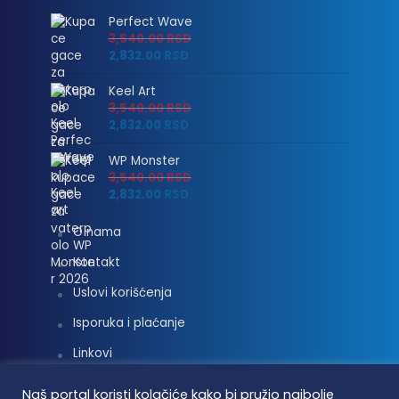
Perfect Wave
3,540.00
RSD
2,832.00
RSD
Keel Art
3,540.00
RSD
2,832.00
RSD
WP Monster
3,540.00
RSD
2,832.00
RSD
O nama
Kontakt
Uslovi korišćenja
Isporuka i plaćanje
Linkovi
Moj nalog
Naš portal koristi kolačiće kako bi pružio najbolje