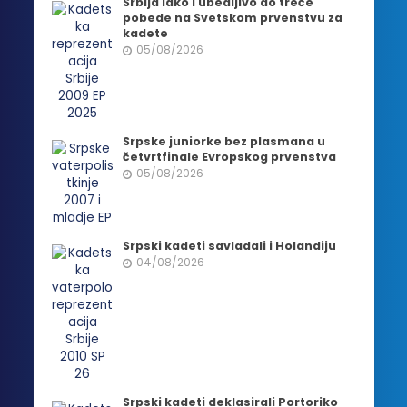
Srbija lako i ubedljivo do treće
pobede na Svetskom prvenstvu za
kadete
05/08/2026
Srpske juniorke bez plasmana u
četvrtfinale Evropskog prvenstva
05/08/2026
Srpski kadeti savladali i Holandiju
04/08/2026
Srpski kadeti deklasirali Portoriko