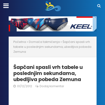
Početna
»
Domaća takmičenja
»
Šapčani spasli vrh
tabele u poslednjim sekundama, ubedljiva pobeda
Zemuna
Šapčani spasli vrh tabele u
poslednjim sekundama,
ubedljiva pobeda Zemuna
01/12/2012
Dodaj komentar