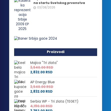
na startu Svetskog prvenstva
03/08/2026
Proizvodi
Majica "Tri zlata"
3,540.00
RSD
2,832.00
RSD
AP Energy Blue
3,540.00
RSD
2,832.00
RSD
Serbia WP - Tri zlata (TEGET)
4,190.00
RSD
3,352.00
RSD