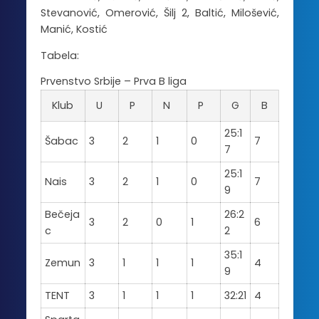
Stevanović, Omerović, Šilj 2, Baltić, Milošević,
Manić, Kostić
Tabela:
Prvenstvo Srbije – Prva B liga
Klub
U
P
N
P
G
B
25:1
Šabac
3
2
1
0
7
7
25:1
Nais
3
2
1
0
7
9
Bečeja
26:2
3
2
0
1
6
c
2
35:1
Zemun
3
1
1
1
4
9
TENT
3
1
1
1
32:21
4