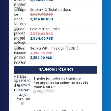
Serbia - Official za decu
2,980.00
RSD
2,384.00
RSD
Polo majica Srbije
3,580.00
RSD
2,864.00
RSD
Serbia WP - Tri zlata (TEGET)
4,190.00
RSD
3,352.00
RSD
NAJNOVIJI ČLANCI
Srpske juniorke deklasirale
Portugal, sa Izraelom za deveto
mesto na EP
06/08/2026