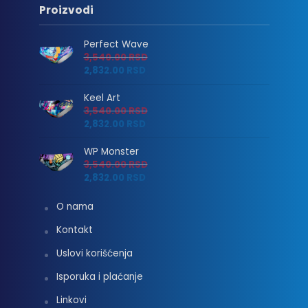
Proizvodi
Perfect Wave
3,540.00
RSD
2,832.00
RSD
Keel Art
3,540.00
RSD
2,832.00
RSD
WP Monster
3,540.00
RSD
2,832.00
RSD
O nama
Kontakt
Uslovi korišćenja
Isporuka i plaćanje
Linkovi