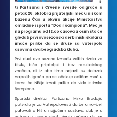
is
ti Partizana i Crvene zvezde odigraće u
petak 26. oktobra prijateljski meč u niškom
bazenu Čair u okviru akcije Ministarstva
omladine i sporta “Dodir šampiona”. Meč je
na programu od 12.oo časova a osim što će
gledati prvi ovosezonski derbi niški školarci
imaće prilike da se druže sa vaterpolo
asovima dva beogradska kluba.
Prvi duel ove sezone između velikih rivala za
titulu, biće prijateljski i bez rezultatskog
značaja, ali iz oba tima najavili su dolazak
najboljih igrača pa se očekuje odličan meč u
kome će Nišlije imati prilike da vide istinske
šampione.
Sportski direktor Partizana Mirko Bradajić
potvrdio je za Vaterpolovesti da će crno-beli
putovati u Niš u najjačem sastavu, dok je u
redovima crveno-belih rivala rečeno da se