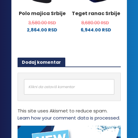
izabrane
na
Polo majica Srbije
Teget ranac Srbije
stranici
3,580.00
RSD
8,680.00
RSD
proizvoda.
2,864.00
RSD
6,944.00
RSD
Ovaj
proizvod
ima
više
Dodaj komentar
varijanti.
Opcije
mogu
biti
Klikni da ostaviš komentar
izabrane
na
stranici
This site uses Akismet to reduce spam.
proizvoda.
Learn how your comment data is processed.