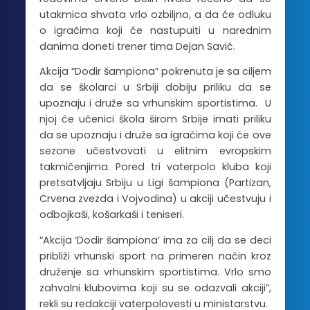
utakmica shvata vrlo ozbiljno, a da će odluku
o igračima koji će nastupuiti u narednim
danima doneti trener tima Dejan Savić.
Akcija “Dodir šampiona” pokrenuta je sa ciljem
da se školarci u Srbiji dobiju priliku da se
upoznaju i druže sa vrhunskim sportistima. U
njoj će učenici škola širom Srbije imati priliku
da se upoznaju i druže sa igračima koji će ove
sezone učestvovati u elitnim evropskim
takmičenjima. Pored tri vaterpolo kluba koji
pretsatvljaju Srbiju u Ligi šampiona (Partizan,
Crvena zvezda i Vojvodina) u akciji učestvuju i
odbojkaši, košarkaši i teniseri.
“Akcija ‘Dodir šampiona’ ima za cilj da se deci
približi vrhunski sport na primeren način kroz
druženje sa vrhunskim sportistima. Vrlo smo
zahvalni klubovima koji su se odazvali akciji”,
rekli su redakciji vaterpolovesti u ministarstvu.