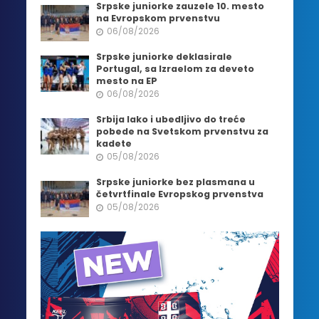
Srpske juniorke zauzele 10. mesto
na Evropskom prvenstvu
06/08/2026
Srpske juniorke deklasirale
Portugal, sa Izraelom za deveto
mesto na EP
06/08/2026
Srbija lako i ubedljivo do treće
pobede na Svetskom prvenstvu za
kadete
05/08/2026
Srpske juniorke bez plasmana u
četvrtfinale Evropskog prvenstva
05/08/2026