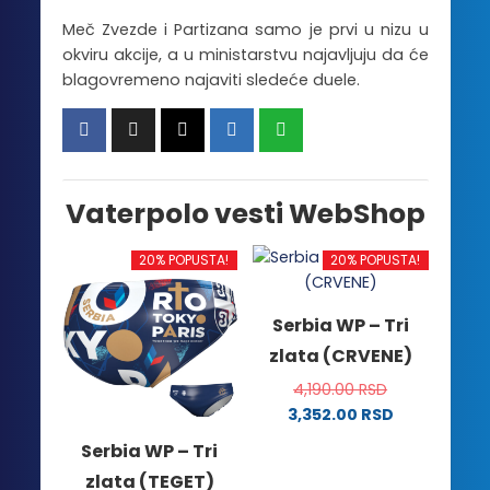
Meč Zvezde i Partizana samo je prvi u nizu u
okviru akcije, a u ministarstvu najavljuju da će
blagovremeno najaviti sledeće duele.
Vaterpolo vesti WebShop
20% POPUSTA!
20% POPUSTA!
Serbia WP – Tri
zlata (CRVENE)
4,190.00
RSD
3,352.00
RSD
Ovaj
Serbia WP – Tri
proizvod
zlata (TEGET)
ima