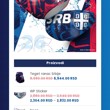
Proizvodi
Teget ranac Srbije
8,680.00
RSD
6,944.00
RSD
WP Sticker
Raspon
2,880.00
RSD
–
3,540.00
RSD
Raspon
cena:
2,304.00
RSD
–
2,832.00
RSD
cena:
od
od
2,880.00 RSD