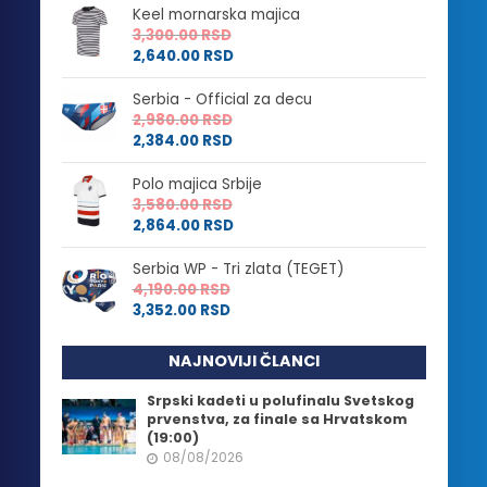
Keel mornarska majica
3,300.00
RSD
2,640.00
RSD
Serbia - Official za decu
2,980.00
RSD
2,384.00
RSD
Polo majica Srbije
3,580.00
RSD
2,864.00
RSD
Serbia WP - Tri zlata (TEGET)
4,190.00
RSD
3,352.00
RSD
NAJNOVIJI ČLANCI
Srpski kadeti u polufinalu Svetskog
prvenstva, za finale sa Hrvatskom
(19:00)
08/08/2026