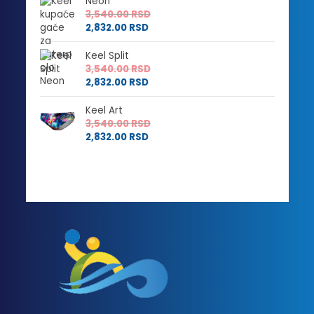
Neon
2,304.00 RSD
do
3,540.00
RSD
do
3,540.00 RSD
2,832.00
RSD
2,832.00 RSD
Keel Split
3,540.00
RSD
2,832.00
RSD
Keel Art
3,540.00
RSD
2,832.00
RSD