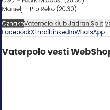
OSC – HAVK Mladost (20:30)
Marselj – Pro Reko (20:30)
Oznake
Vaterpolo klub Jadran Split
V
Facebook
X
Email
LinkedIn
WhatsApp
Vaterpolo vesti WebSho