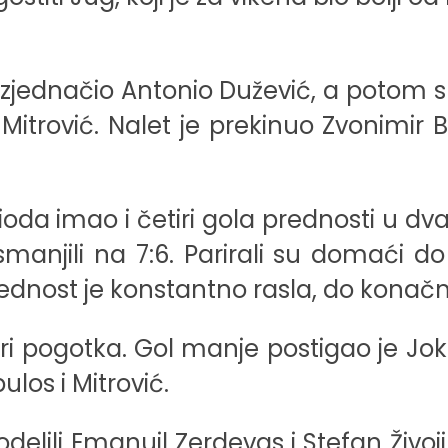
 izjednačio Antonio Dužević, a potom
n Mitrović. Nalet je prekinuo Zvonimir 
da imao i četiri gola prednosti u dva
manjili na 7:6. Parirali su domaći d
ednost je konstantno rasla, do konačni
tiri pogotka. Gol manje postigao je Jo
ulos i Mitrović.
elili Emanuil Zerdevas i Stefan Živoji