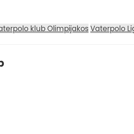
aterpolo klub Olimpijakos
Vaterpolo L
p