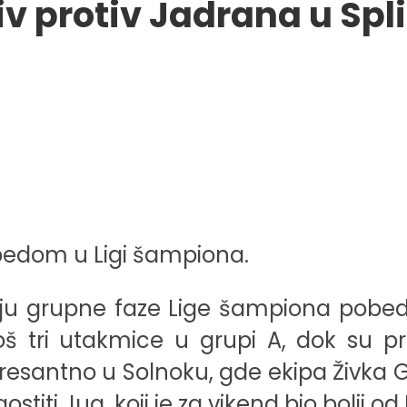
iv protiv Jadrana u Spl
bedom u Ligi šampiona.
nju grupne faze Lige šampiona pobedil
u još tri utakmice u grupi A, dok su p
resantno u Solnoku, gde ekipa Živka 
iti Jug, koji je za vikend bio bolji od 