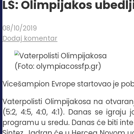
LŠ: Olimpijakos ubedlj
08/10/2019
Dodaj komentar
(Foto: olympiacossfp.gr)
Vicešampion Evrope startovao je po
Vaterpolisti Olimpijakosa na otvara
(5:2, 4:5, 4:0, 4:1). Danas se igraj
programu u sredu. Danas će biti inte
Sintez. Jadran će u Herceg Novom ugost