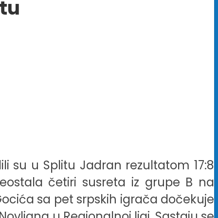
itu
i su u Splitu Jadran rezultatom 17:8
reostala četiri susreta iz grupe B na
Gocića sa pet srpskih igrača dočekuje
Novljana u Regionalnoj ligi. Sastaju se