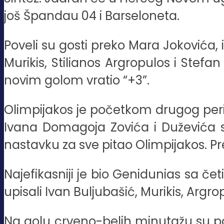
još Špandau 04 i Barseloneta.
Poveli su gosti preko Mara Jokovića,
Murikis, Stilianos Argropulos i Stefa
novim golom vratio “+3”.
Olimpijakos je početkom drugog perio
Ivana Domagoja Zovića i Duževića s
nastavku za sve pitao Olimpijakos. Pr
Najefikasniji je bio Genidunias sa če
upisali Ivan Buljubašić, Murikis, Argrop
Na golu crveno-belih minutažu su pod