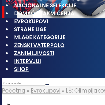
NACIONALNE SELEKCIJE
DOMAĆA TAKMIČENJA
EVROKUPOVI
STRANE LIGE
MLAĐE KATEGORIJE
ŽENSKI VATERPOLO
ZANIMLJIVOSTI
INTERVJUI
SHOP
Početna
»
Evrokupovi
»
LŠ: Olimpijako