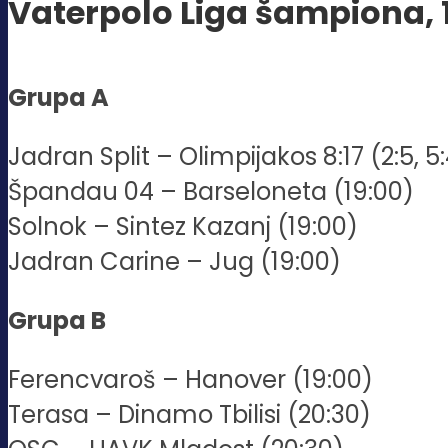
Vaterpolo Liga šampiona, 1
Grupa A
Jadran Split – Olimpijakos 8:17 (2:5, 5:4
Špandau 04 – Barseloneta (19:00)
Solnok – Sintez Kazanj (19:00)
Jadran Carine – Jug (19:00)
Grupa B
Ferencvaroš – Hanover (19:00)
Terasa – Dinamo Tbilisi (20:30)