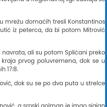
 su mrežu domaćih tresli Konstantinos
Butić iz peterca, da bi potom Mitrović
 navrata, ali su potom Splićani preko
o kraja prvog poluvremena, dok se u
h 17:8.
ković, dok su se po dva puta u strelce
nović, a srpski golman je imao sjajan