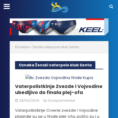
Početna
»
Ženski vaterpolo klub Senta
Oznaka Ženski vaterpolo klub Senta
Vaterpolistkinje Zvezde i Vojvodine
ubedljivo do finala plej-ofa
28/04/2024
Dodaj komentar
Vaterpolistkinje Crvene zvezde i Vojvodine
plasirale su se u finale plej-ofa, pošto su i u