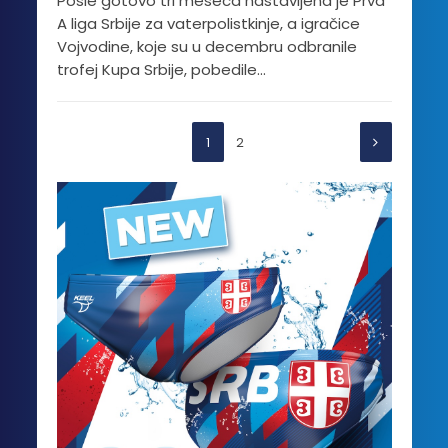
Posle gotovo tri meseca nastavljena je Prva
A liga Srbije za vaterpolistkinje, a igračice
Vojvodine, koje su u decembru odbranile
trofej Kupa Srbije, pobedile...
1
2