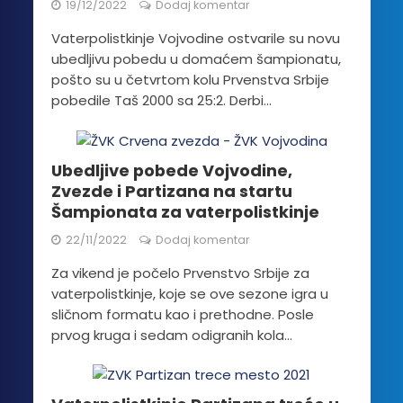
19/12/2022
Dodaj komentar
Vaterpolistkinje Vojvodine ostvarile su novu
ubedljivu pobedu u domaćem šampionatu,
pošto su u četvrtom kolu Prvenstva Srbije
pobedile Taš 2000 sa 25:2. Derbi...
Ubedljive pobede Vojvodine,
Zvezde i Partizana na startu
Šampionata za vaterpolistkinje
22/11/2022
Dodaj komentar
Za vikend je počelo Prvenstvo Srbije za
vaterpolistkinje, koje se ove sezone igra u
sličnom formatu kao i prethodne. Posle
prvog kruga i sedam odigranih kola...