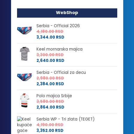
WebShop
Serbia - Official 2026
4,180.00
RSD
3,344.00
RSD
Keel mornarska majica
3,300.00
RSD
2,640.00
RSD
Serbia - Official za decu
2,980.00
RSD
2,384.00
RSD
Polo majica Srbije
3,580.00
RSD
2,864.00
RSD
Serbia WP - Tri zlata (TEGET)
4,190.00
RSD
3,352.00
RSD