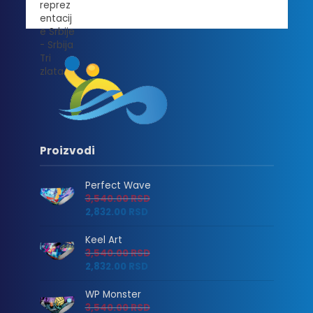
Proizvodi
Perfect Wave
3,540.00
RSD
2,832.00
RSD
Keel Art
3,540.00
RSD
2,832.00
RSD
WP Monster
3,540.00
RSD