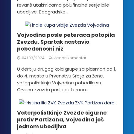
revanš utakmicama polufinalne serije bile
ubedljive. Beogradske...
Vojvodina posle peteraca potopila
Zvezdu, Spartak nastavio
pobedonosni niz
04/03/2024
Jedan komentar
U derbiju drugog kola grupe za plasman od 1.
do 4. mesta u Prvenstvu Srbije za žene,
vaterpolistkinje Vojvodine pobedile su
Crvenu zvezdu posle peteraca...
Vaterpolistkinje Zvezde sigurne
protiv Partizana, Vojvodina još
jednom ubedljiva