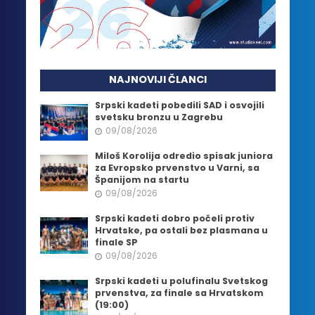
NAJNOVIJI ČLANCI
Srpski kadeti pobedili SAD i osvojili
svetsku bronzu u Zagrebu
09/08/2026
Miloš Korolija odredio spisak juniora
za Evropsko prvenstvo u Varni, sa
Španijom na startu
09/08/2026
Srpski kadeti dobro počeli protiv
Hrvatske, pa ostali bez plasmana u
finale SP
09/08/2026
Srpski kadeti u polufinalu Svetskog
prvenstva, za finale sa Hrvatskom
(19:00)