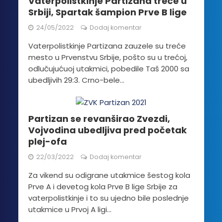
Vaterpolistkinje Partizana treće u
Srbiji, Spartak šampion Prve B lige
24/05/2022
Dodaj komentar
Vaterpolistkinje Partizana zauzele su treće
mesto u Prvenstvu Srbije, pošto su u trećoj,
odlučujućuoj utakmici, pobedile Taš 2000 sa
ubedljivih 29:3. Crno-bele...
Partizan se revanširao Zvezdi,
Vojvodina ubedljiva pred početak
plej-ofa
22/03/2022
Dodaj komentar
Za vikend su odigrane utakmice šestog kola
Prve A i devetog kola Prve B lige Srbije za
vaterpolistkinje i to su ujedno bile poslednje
utakmice u Prvoj A ligi...